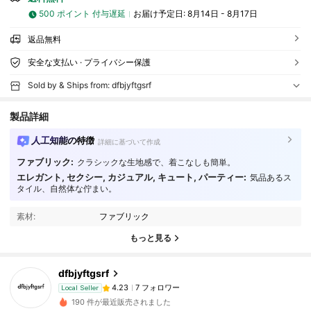
500 ポイント 付与遅延
お届け予定日:
8月14日 - 8月17日
返品無料
安全な支払い · プライバシー保護
Sold by & Ships from: dfbjyftgsrf
製品詳細
人工知能の特徴
詳細に基づいて作成
ファブリック:
クラシックな生地感で、着こなしも簡単。
7 フォロワー
4.23
エレガント, セクシー, カジュアル, キュート, パーティー:
気品あるス
タイル、自然体な佇まい。
7 フォロワー
4.23
7 フォロワー
素材:
ファブリック
4.23
もっと見る
7 フォロワー
4.23
7 フォロワー
4.23
dfbjyftgsrf
7 フォロワー
4.23
Local Seller
t***8
が
1日前
にフォローしました
190 件が最近販売されました
7 フォロワー
4.23