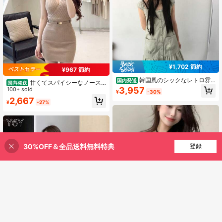
¥1,702 節約
¥967 節約
韓国風のシックなレトロ雰
国内発送
甘くてスパイシーなノース
国内発送
囲気のスクエアネックカジュアルワ
3,957
リーブニットボディコンドレス、新
100+ sold
¥
-30%
ンピース、プリーツ加工、シングル
しいサマースタイル、エレガントで
2,667
ボタン、ポケット付き、フリル付
¥
-27%
洗練されたホルターネックのスリム
き、女性用。
フィットショートスカート。
30%OFF＆全品送料無料特典
買い物かごに追加
登録
30% 割引！