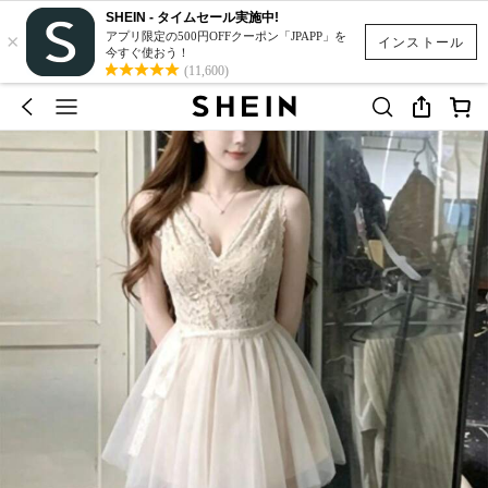
SHEIN - タイムセール実施中!
×
アプリ限定の500円OFFクーポン「JPAPP」を
インストール
今すぐ使おう！
(11,600)