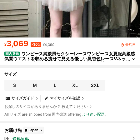
1/12
3,069
-30%
最終日
¥
¥4,390
ワンピース純欲風セクシーレースワンピース女夏服高級感
国内発送
気質ウエストを収める痩せて見える優しい風杏色レースVネッ
クノースリーブスカートレディースワンピース快適でスタイ
リッシュで爽やかで甘い
サイズ
S
M
L
XL
2XL
サイズガイド
マイサイズを確認
お探しのサイズがありませんか？ 教えてください
All サイズ are shipped from 国内発送 offering
より速い配送
.
お届け先
Japan
送料無料