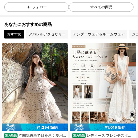
フォロー
すべての商品
7 フォロワー
4.23
7 フォロワー
4.23
あなたにおすすめの商品
おすすめ
アパレルアクセサリー
アンダーウェア＆ルームウェア
ジ
¥1,294 節約
¥1,019 節約
雰囲気抜群で目を惹く夏用
レディース フレンチスタイ
国内発送
国内発送