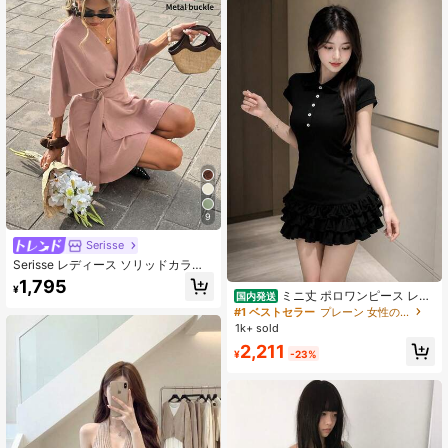
9
Serisse
Serisse レディース ソリッドカラー
ラップタイウエスト エレガントショ
1,795
¥
ートドレス、夏
ミニ丈 ポロワンピース レデ
国内発送
ィース 半袖 ティアード フリル ボタ
#1 ベストセラー
プレーン 女性のショートドレス
ン 超短い ショート丈 ミニワンピー
1k+ sold
ス 折り襟 襟付き スリム 着痩せ タイ
2,211
ト ハイウエスト カジュアル 大人可
¥
-23%
愛い 通学 デート 夏