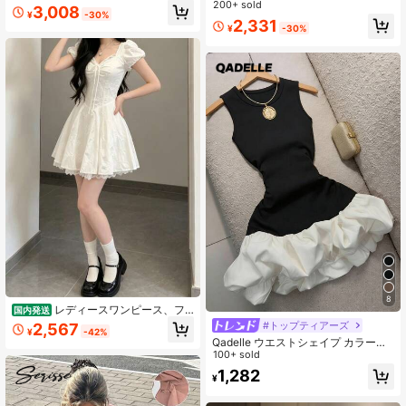
ワンピース フェミニンで華やか ヘッ
ル Vネック ノースリーブ マキシドレ
200+ sold
3,008
¥
-30%
プバーン風 ハイウエスト ホルターネ
ス レトロ Aライン ルーズフィット ベ
2,331
¥
-30%
ック ロング丈レディースワンピース
ストワンピース 無地 ペンシルスーツ
仕事 パーティー 通勤用 春夏服 プロ
フェッショナル 社交向け ロングワン
ピース
8
レディースワンピース、フ
国内発送
レンチ、ロマンチック、純欲風、甘
#トップティアーズ
2,567
¥
-42%
くて可愛い、短丈、Aライン、ふんわ
Qadelle ウエストシェイプ カラーブ
りスカート、ウエスト引き締め＆ス
ロック パフヘム ニットドレス、エレ
100+ sold
リム見え、レース花辺、デザイン
ガントなカクテルドレス ウェディン
1,282
性、デイリー、デート、旅行、春夏
¥
グイベントに
向け