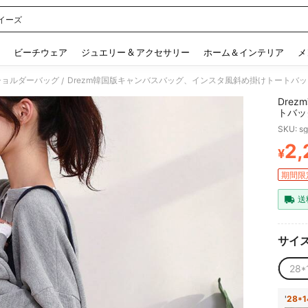
イーズ
 and down arrow keys to navigate search 検索履歴 and 人気ワード. Press Enter to 
ビーチウェア
ジュエリー & アクセサリー
ホーム＆インテリア
メ
ショルダーバッグ
Drezm韓国版キャンバスバッグ、インスタ風斜め掛けトートバ
/
Dre
トバッ
ス斜め
SKU: s
2,
¥
PR
期間限
送
サイ
28*
'
28*