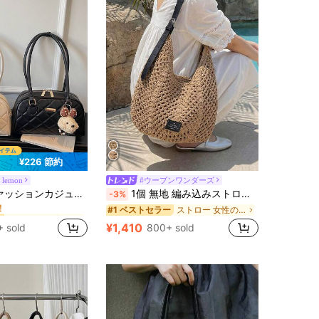
¥226 節約
 lemon
#ウーブンワンダーズ
キルティング 女性のショルダーバッグ
ー
キルティング ショルダーバッグ ペンダント付き、ジッパー開閉、通勤やショッピングに適しています
1個 無地 編み込みストロートートバッグ レディース、ファッション大容量ショルダーバッグ、ジッパー付き編み込みビーチバッグ、調節可能なストラップ、女の子、レディース、大学生、若手プロフェッショナル、オフィスワーカー向け、バケーション、旅行、アウトドア、オフィス、学校、仕事、ビジネス、通勤、ショッピングに最適
-3%
！
キルティング 女性のショルダーバッグ
キルティング 女性のショルダーバッグ
ストロー 女性のショルダーバッグ
ー
ー
#1 ベストセラー
！
！
¥1,410
 sold
800+ sold
キルティング 女性のショルダーバッグ
ー
！