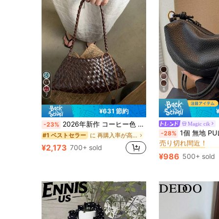
6
7
¥631 節約
2026年新作 コーヒー色 純手作り編みバッグ、レディースショルダーバッグ、脇下バッグ、ファッショナブルな旅行・通勤用多目的バッグ(アクセサリー除く)
Magic cik
-23%
#1 ベストセラー
1個 無地 PUレザー ショルダーバッグ レディース、ヴィンテージ ファッション クレ
-28%
に 再購入率が高い 女性のショルダーバッグ
#1 ベストセラー
売り切れ間近！
#1 ベストセラー
#1 ベストセラー
¥2,173
700+ sold
売り切れ間近！
売り切れ間近！
¥986
500+ sold
#1 ベストセラー
売り切れ間近！