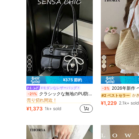
20
7
¥375 節約
2026年新作 ベージュ ホロー編みバッグ レディース ショルダーバッグ 脇掛けバッ
#モダンなレザーバッグ
-3%
ドームバッグ 女性のショルダーバッグ
#1 ベストセラー
クラシックな無地のPU防水生地、文字パターンデザイン、ジッパー開閉、パールペンダントデコレーション、ファッショナブルなショルダーバッグ、アンダーアームバッグ、ボウリングバッグ、ミニマリストな女性用財布、エレガントな女性用ハンドバッグ、ビジネスブリーフケース、旅行、ショッピング、通勤、パーティー、デートなど様々なシーンに適しています
-21%
#2 ベストセラー
売り切れ間近！
ドームバッグ 女性のショルダーバッグ
ドームバッグ 女性のショルダーバッグ
#1 ベストセラー
#1 ベストセラー
¥1,229
2.1k+ sold
売り切れ間近！
売り切れ間近！
¥1,373
1k+ sold
ドームバッグ 女性のショルダーバッグ
#1 ベストセラー
売り切れ間近！