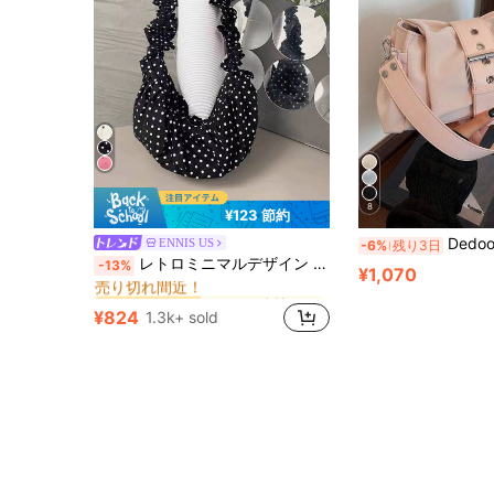
8
¥123 節約
Dedoo 新作ヴィンテージファッション スクエアバッグ メタルバックル装飾 フラップ開
ENNIS US
-6%
残り3日
ナイロン 女性のショルダーバッグ
#3 ベストセラー
レトロミニマルデザイン ショルダーバッグ、大学生、通勤、ビーチ、多用途クロスボディバッグに適しています
-13%
売り切れ間近！
¥1,070
ナイロン 女性のショルダーバッグ
ナイロン 女性のショルダーバッグ
#3 ベストセラー
#3 ベストセラー
売り切れ間近！
売り切れ間近！
¥824
1.3k+ sold
ナイロン 女性のショルダーバッグ
#3 ベストセラー
売り切れ間近！