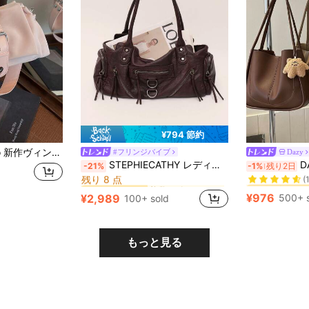
¥794 節約
閉 ショルダーバッグ 調節可能ロングストラップ 小容量 軽量 ミニマル 無地 ソフト クロスボディバッグ レディース デイリー カジュアル 通勤 旅行 学生向け
#フリンジバイブ
Dazy
#5 ベストセラ
複数のポケット 女性のショルダーバッグ
#4 ベストセラー
STEPHIECATHY レディース レトロ ダメージ加工 PUレザー 大容量 ショルダーバッグ トートバッグ ヴィンテージ Y2K マルチポケット ストリート ファンキー トップハンドル ハンドバッグ 通勤 ショッピング 旅行用
DAZY 1個 PU素材とスターぬ
-21%
-1%
残り2日
残り 8 点
(
#5 ベストセラ
#5 ベストセラ
複数のポケット 女性のショルダーバッグ
複数のポケット 女性のショルダーバッグ
#4 ベストセラー
#4 ベストセラー
残り 8 点
残り 8 点
(
(
¥976
¥2,989
500+ 
100+ sold
#5 ベストセラ
複数のポケット 女性のショルダーバッグ
#4 ベストセラー
残り 8 点
(
もっと見る