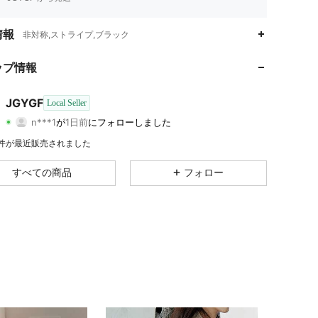
情報
非対称,ストライプ,ブラック
4.71
2.2K
12
4.71
2.2K
12
ップ情報
4.71
2.2K
12
4.71
2.2K
12
JGYGF
Local Seller
n***1
が
1日前
にフォローしました
4.71
2.2K
12
評価
商品
フォロワー
4.71
2.2K
12
2 件が最近販売されました
4.71
2.2K
12
すべての商品
フォロー
4.71
2.2K
12
4.71
2.2K
12
4.71
2.2K
12