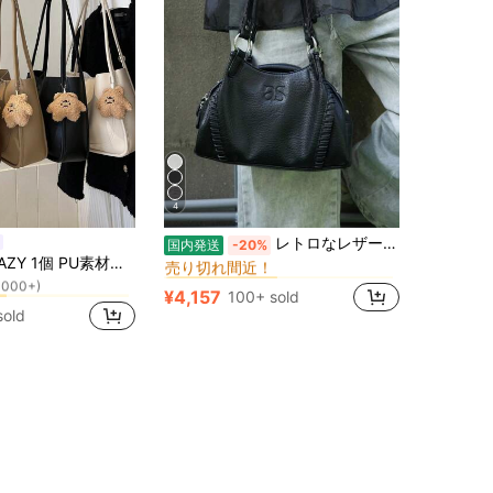
4
ボウリングバッグ 女性のショルダーバッグ
#10 ベストセラー
レトロなレザー製バイクバッグ、女性向けニッチデザイン、大容量トートバッグ、ショルダーバッグ/アンダーアームトートバッグ、大容量、アメリカンレトロボウリングバッグ、ショルダーバッグ。
国内発送
-20%
売り切れ間近！
に マルチカラー 女性のショルダーバッグ
ー
いぐるみペンダント付き、シンプルな無地切り替え、大容量トートバッグ、ショルダーバッグ、レディース用ハンドバッグ、デイリー旅行、ビジネストリップ、ベストフレンドへのギフト、新作秋冬レディースバッグ、秋のおしゃれバッグ、ストリート&和風レディースバッグ、秋のコーデにぴったり
ボウリングバッグ 女性のショルダーバッグ
ボウリングバッグ 女性のショルダーバッグ
#10 ベストセラー
#10 ベストセラー
1000+)
売り切れ間近！
売り切れ間近！
に マルチカラー 女性のショルダーバッグ
に マルチカラー 女性のショルダーバッグ
ー
ー
¥4,157
100+ sold
ボウリングバッグ 女性のショルダーバッグ
#10 ベストセラー
1000+)
1000+)
sold
売り切れ間近！
に マルチカラー 女性のショルダーバッグ
ー
1000+)