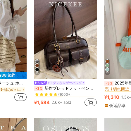
25
12
¥38 節約
#1 ベストセラー
グ 通勤バッグ デイリー トラベル ビーチ バカンス用 万能バッグ
2025年新作 ドローストリング 大容量 シ
#モダンなレザーバッグ
-3%
売り切れ間近
チェーン 女性のショルダーバッグ
#1 ベストセラー
新作ブレッドノットペンダント マルチポケット ピローバッグ ファッショナブル カラフル アンダーアームバッグ Y2Kスタイル
-3%
かぎ針編みのバッグ 女性のショルダーバッグ
#1 ベストセラー
#1 ベストセラー
(1000+)
売り切れ間近
売り切れ間近
チェーン 女性のショルダーバッグ
チェーン 女性のショルダーバッグ
#1 ベストセラー
#1 ベストセラー
¥1,310
1.3k+
#1 ベストセラー
(1000+)
(1000+)
¥1,584
2.6k+ sold
売り切れ間近
チェーン 女性のショルダーバッグ
#1 ベストセラー
低返品率
(1000+)