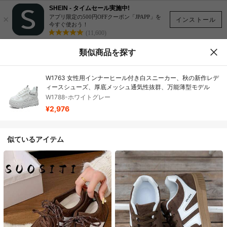
SHEIN - タイムセール実施中!
×
アプリ限定の500円OFFクーポン「JPAPP」を
インストール
今すぐ使おう！
(11,600)
類似商品を探す
W1763 女性用インナーヒール付き白スニーカー、秋の新作レデ
ィースシューズ、厚底メッシュ通気性抜群、万能薄型モデル
W1788-ホワイトグレー
¥2,976
似ているアイテム