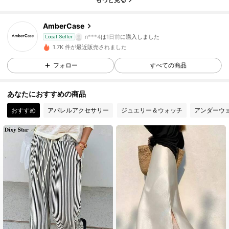
52 フォロワー
4.77
AmberCase
52 フォロワー
4.77
n***4
は
1日前
に購入しました
Local Seller
1.7K 件が最近販売されました
52 フォロワー
4.77
フォロー
すべての商品
52 フォロワー
4.77
あなたにおすすめの商品
52 フォロワー
4.77
おすすめ
アパレルアクセサリー
ジュエリー＆ウォッチ
アンダーウ
52 フォロワー
4.77
52 フォロワー
4.77
52 フォロワー
4.77
52 フォロワー
4.77