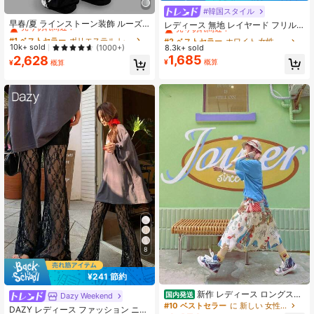
#1 ベストセラー
ポリエステル レディースパンツ
#韓国スタイル
#2 ベストセラー
ホワイト 女性用ショーツ
売り切れ間近！
早春/夏 ラインストーン装飾 ルーズ
売り切れ間近！
レディース 無地 レイヤード フリル
フィット リラックス ジャズダンス
付きスコート カジュアル ホワイト
#1 ベストセラー
#1 ベストセラー
ポリエステル レディースパンツ
ポリエステル レディースパンツ
#2 ベストセラー
#2 ベストセラー
ホワイト 女性用ショーツ
ホワイト 女性用ショーツ
ワイドレッグ カジュアルパンツ レデ
夏用
売り切れ間近！
売り切れ間近！
10k+ sold
8.3k+ sold
(1000+)
売り切れ間近！
売り切れ間近！
ィース、レトロアメリカンスタイル
1,685
2,628
#1 ベストセラー
ポリエステル レディースパンツ
#2 ベストセラー
ホワイト 女性用ショーツ
ブラック、Y2Kエステティック
¥
概算
¥
概算
売り切れ間近！
売り切れ間近！
8
¥241 節約
新作 レディース ロングスカ
国内発送
Dazy Weekend
#2 ベストセラー
に セクシー 女性用ボトムス
ート Aライン ハイウエスト ゴムウエ
#10 ベストセラー
に 新しい 女性のスカート
売り切れ間近！
DAZY レディース ファッション ニッ
スト 全身プリント / ハンバーガー キ