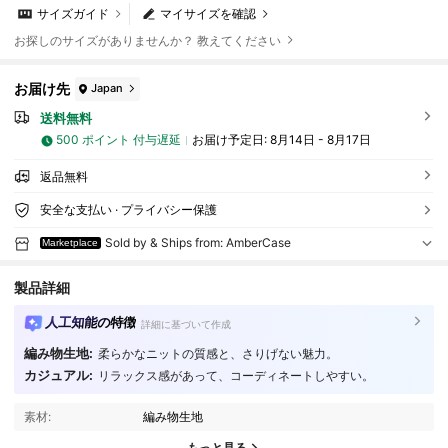
サイズガイド
マイサイズを確認
お探しのサイズがありませんか？ 教えてください
お届け先
Japan
送料無料
500 ポイント 付与遅延
お届け予定日:
8月14日 - 8月17日
返品無料
安全な支払い · プライバシー保護
Sold by & Ships from: AmberCase
Marketplace
製品詳細
人工知能の特徴
詳細に基づいて作成
52 フォロワー
4.77
編み物生地:
柔らかなニットの質感と、さりげない魅力。
カジュアル:
リラックス感があって、コーディネートしやすい。
52 フォロワー
4.77
素材:
編み物生地
もっと見る