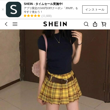
SHEIN - タイムセール実施中!
×
アプリ限定の500円OFFクーポン「JPAPP」を
インストール
今すぐ使おう！
(11,600)