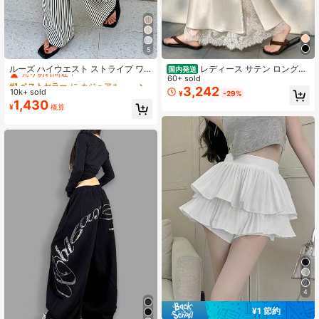
5
#1 ベストセラー
に カジュアル カジュアルパンツ
売り切れ間近！
ルーズ ハイウエスト ストライプ ワ
レディース サテン ロングス
国内発送
イドレッグパンツ、ドローストリン
カート レース 切り替え サイドスリ
60+ sold
#1 ベストセラー
#1 ベストセラー
に カジュアル カジュアルパンツ
に カジュアル カジュアルパンツ
グ ウエスト、多用途 (ストライプパ
ット ハイウエスト Aライン マーメイ
3,242
10k+ sold
売り切れ間近！
売り切れ間近！
¥
-29%
ターンランダム) 春、エフォートレス
ドスカート 着痩せ 体型カバー きれ
1,430
#1 ベストセラー
に カジュアル カジュアルパンツ
¥
概算
スタイル
いめ 上品 オフィスカジュアル お呼
売り切れ間近！
ばれ とろみ素材 光沢感 大人可愛い
シワになりにくい アセテート風 シル
ク風 落ち感 脚長効果 華奢見え 細見
え フェミニン オフィス 通勤 冠婚葬
祭 結婚式 二次会 パーティー セレモ
ニー デート フォーマル カジュアル
シンプル 無地 黒 ブラック マキシ丈
春 夏 秋 冬 通年 高見え 抜け感 エレ
ガント 骨格ウェーブ 骨格ストレート
まつげレース 裾レース
4
¥1 節約