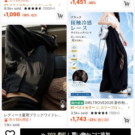
1,451
チ シアーレース パッチワークデザイ
#2 ベストセラー
#2 ベストセラー
に セクシー 女性用ボトムス
に セクシー 女性用ボトムス
¥
-20%
ャラクター プリント 食べ物 イラス
ン フレアパンツ スクール
ト グラフィティ風 アメリカンコミッ
売り切れ間近！
売り切れ間近！
6.5k+ sold
(1000+)
ク風 / カラフル マルチカラー レトロ
1,096
#2 ベストセラー
に セクシー 女性用ボトムス
¥
-18%
概算
売り切れ間近！
GIRLTROVE2026 新作秋服
国内発送
#1 ベストセラー
に バターのように柔らかい 女性用ボトムス
冬服用 レース切替 レース切替ワイド
#1 ベストセラー
に カラーブロック ブロックカジュアルパンツ
売り切れ間近！
パンツ レディース ハイウエスト デ
3.5k+ sold
(100+)
#1 ベストセラー
#1 ベストセラー
に バターのように柔らかい 女性用ボトムス
に バターのように柔らかい 女性用ボトムス
レディース夏用ブラックワイドレッ
ザイン性 ゆったり スタイルアップ
1,743
グパンツ、カジュアル ドレープ ルー
体型カバー カジュアルパンツ
売り切れ間近！
売り切れ間近！
¥
-23%
残り3日
ズ ロングパンツ、通気性のあるリネ
1.1k+ sold
#1 ベストセラー
に バターのように柔らかい 女性用ボトムス
ン生地、ブラック 透けないおすす
2,075
売り切れ間近！
¥
概算
め、バケーションコア
買い物かごに追加
20% 割引！