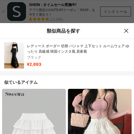
SHEIN - タイムセール実施中!
×
アプリ限定の500円OFFクーポン「JPAPP」を
インストール
今すぐ使おう！
(11,600)
類似商品を探す
レディース ボーダー 切替 パジャマ 上下セット ルームウェア ゆ
ったり 高級感 韓国インスタ風 居家着
ブラック
¥2,693
似ているアイテム