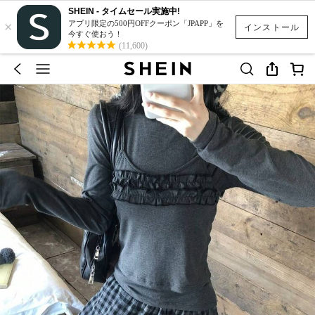
SHEIN - タイムセール実施中!
×
アプリ限定の500円OFFクーポン「JPAPP」を
インストール
今すぐ使おう！
(11,600)