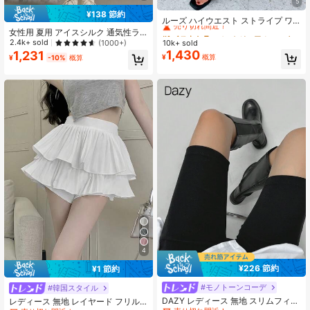
5
#1 ベストセラー
に カジュアル カジュアルパンツ
¥138 節約
売り切れ間近！
ルーズ ハイウエスト ストライプ ワ
イドレッグパンツ、ドローストリン
#1 ベストセラー
#1 ベストセラー
に カジュアル カジュアルパンツ
に カジュアル カジュアルパンツ
女性用 夏用 アイスシルク 通気性ラ
グ ウエスト、多用途 (ストライプパ
ンニングパンツ、ジッパーポケット&
2.4k+ sold
(1000+)
10k+ sold
売り切れ間近！
売り切れ間近！
ターンランダム) 春、エフォートレス
ウエストゴム仕様の軽量スポーツズ
1,430
1,231
#1 ベストセラー
に カジュアル カジュアルパンツ
¥
概算
¥
-10%
概算
スタイル
ボン、フィットネス&ジョギング春用
売り切れ間近！
4
¥226 節約
¥1 節約
#1 ベストセラー
バイカーショーツ レディースレギンス
#2 ベストセラー
ホワイト 女性用ショーツ
売り切れ間近！
#モノトーンコーデ
売り切れ間近！
#韓国スタイル
#1 ベストセラー
#1 ベストセラー
バイカーショーツ レディースレギンス
バイカーショーツ レディースレギンス
DAZY レディース 無地 スリムフィッ
#2 ベストセラー
#2 ベストセラー
ホワイト 女性用ショーツ
ホワイト 女性用ショーツ
レディース 無地 レイヤード フリル