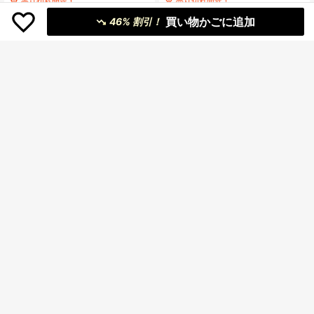
ト ショートレギンス ブラック アス
付きスコート カジュアル ホワイト
売り切れ間近！
売り切れ間近！
売り切れ間近！
売り切れ間近！
レジャー オールシーズン 秋用 タイ
夏用
2.5k+ sold
8.3k+ sold
#1 ベストセラー
バイカーショーツ レディースレギンス
#2 ベストセラー
ホワイト 女性用ショーツ
ツ スクール
買い物かごに追加
46% 割引！
753
1,685
売り切れ間近！
売り切れ間近！
¥
-23%
概算
¥
概算
9
¥327 節約
リネン ドレープ パンツ カジュアル
#コケッテアウトフィット
ハイウエスト エラスティック 快適
#1 ベストセラー
リネン 女性用ボトムス
レイヤード クロシェ Aラインミディ
秋冬適用
500+ sold
サマースカート カジュアル ピンク
売り切れ間近！
1,303
春
¥
-20%
概算
500+ sold
(1000+)
1,777