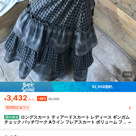
1/13
¥2,958節約
3,432
-46%
¥
¥6,390
から
期間限定値下げ
ロングスカート ティアードスカート レディース ギンガム
国内発送
チェック パッチワーク Aライン フレアスカート ボリューム フ
リル レトロ ヴィンテージ風 大人可愛い ガーリー フェミニン
体型カバー 着痩せ 脚長効果 ハイウエスト ウエストゴム 切替 デザ