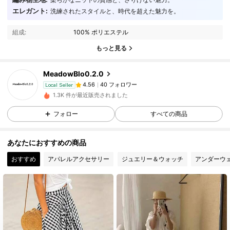
40 フォロワー
4.56
エレガント:
洗練されたスタイルと、時代を超えた魅力を。
40 フォロワー
4.56
組成:
100% ポリエステル
40 フォロワー
4.56
もっと見る
40 フォロワー
4.56
MeadowBlo0.2.0
40 フォロワー
4.56
Local Seller
c***i
が
1日前
にフォローしました
40 フォロワー
4.56
1.3K 件が最近販売されました
40 フォロワー
4.56
フォロー
すべての商品
40 フォロワー
4.56
あなたにおすすめの商品
40 フォロワー
4.56
おすすめ
アパレルアクセサリー
ジュエリー＆ウォッチ
アンダーウ
40 フォロワー
4.56
40 フォロワー
4.56