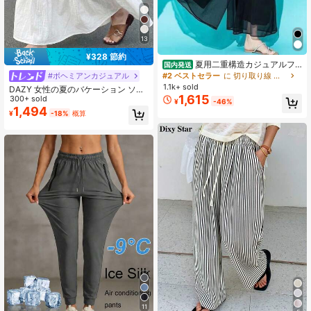
13
¥328 節約
夏用二重構造カジュアルフ
国内発送
ァッションシフォンハイウエストパ
#2 ベストセラー
に 切り取り線 カジュアルパンツ
#ボヘミアンカジュアル
ンツ、ゆったりとしたドレープ感で
1.1k+ sold
DAZY 女性の夏のバケーション ソリ
着痩せ効果のあるダンスパンツスカ
1,615
ッドカラー テクスチャー ラッフルヘ
300+ sold
¥
-46%
ート
ム Aラインスカート ボヘミアン
1,494
¥
-18%
概算
11