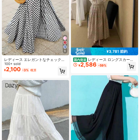
¥3,781 節約
6
レディース エレガントなチェック柄
レディース ロングスカート
国内発送
2,586
ミドル丈 ハイウエスト フレアスカー
100+ sold
花柄 フレアスカート 小花柄 ハイウ
¥
-59%
ト ドレープ効果 春夏 ブラック
エスト ウエストゴム Aライン マキシ
2,100
¥
-3%
概算
丈 ミモレ丈 体型カバー 着痩せ 脚長
効果 骨格ウェーブ 骨格ナチュラル
大人可愛い きれいめ フェミニン ナ
チュラル カジュアル レトロ デート
旅行 リゾート お出かけ ワンマイル
ウェア 女子会 総柄 さらさら 柔らか
い 春 夏 秋 20代 30代 40代 50代 ボ
トムス マキシスカート ふんわり 上
品 裏地あり 総ゴム オフィスカジュ
アル ママコーデ 休日スタイル お呼
ばれ 清楚