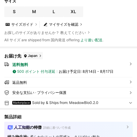
インスカート マキシ丈 お出かけ デート クラシック モード系 モノ
サイズ
トーン シック 華やか 主役級 裏地あり 20代 30代 40代 秋冬 春 清
楚系 お洒落 高見え 普段着 可愛い 地雷系 量産型 発表会 女子会 散歩
S
M
L
XL
旅行 ゆったり 楽ちん 動きやすい ボトムス 柔らかい 快適
サイズガイド
マイサイズを確認
お探しのサイズがありませんか？ 教えてください
All サイズ are shipped from 国内発送 offering
より速い配送
.
お届け先
Japan
送料無料
500 ポイント 付与遅延
お届け予定日:
8月14日 - 8月17日
返品無料
安全な支払い · プライバシー保護
Sold by & Ships from: MeadowBlo0.2.0
Marketplace
製品詳細
人工知能の特徴
詳細に基づいて作成
編み物生地:
柔らかなニットの質感と、さりげない魅力。