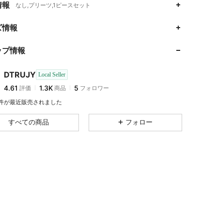
情報
なし,プリーツ,1ピースセット
ズ情報
ップ情報
4.61
1.3K
5
DTRUJY
Local Seller
4.61
1.3K
5
評価
商品
フォロワー
9 件が最近販売されました
4.61
1.3K
5
すべての商品
フォロー
4.61
1.3K
5
4.61
1.3K
5