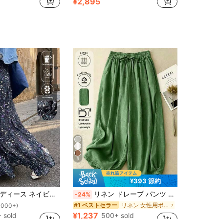
¥2,895
9
¥393 節約
ハイウエスト カジュアル ルーズ バケーション エレガントデザイン パッチワーク プリーツ マキシスカート、春秋
リネン ドレープ パンツ カジュアル ハイウエスト エラスティック 快適 秋冬適用
-24%
リネン 女性用ボトムス
#1 ベストセラー
1000+)
¥1,237
 sold
500+ sold