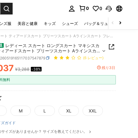
0
0
select.
ンズ服
美容と健康
キッズ
シューズ
バッグ＆リュック
下着＆
レディース スカート ロングスカート マキシスカート ティアードスカート プリーツスカート Aラインスカート フレアスカート 総柄 レトロ柄 幾何学柄 グリーン 緑 ロング マキシ ウエストゴム ハイウエスト 体型カバー 着痩せ 脚長効果 華奢見え ゆったり 骨格ウェーブ 骨格ナチュラル カジュアル 大人カジュアル きれいめ デイリー お出かけ 旅行 リゾート ワンマイルウェア 春 夏 春夏 涼しい 軽やか さらさら おしゃれ かわいい
レディース スカート ロングスカート マキシスカ
送
ティアードスカート プリーツスカート Aラインスカー
レアスカート 総柄 レトロ柄 幾何学柄 グリーン 緑 ロ
z260519165117037547879
(6 レビュー)
マキシ ウエストゴム ハイウエスト 体型カバー 着痩せ
037
果 華奢見え ゆったり 骨格ウェーブ 骨格ナチュラル
残り3日
¥3,288
-38%
ICE AND AVAILABILITY
アル 大人カジュアル きれいめ デイリー お出かけ 旅
ゾート ワンマイルウェア 春 夏 春夏 涼しい 軽やか さ
料無料
 おしゃれ かわいい
ズ
M
L
XL
XXL
イズガイド
のサイズがありませんか？ サイズを教えてください。