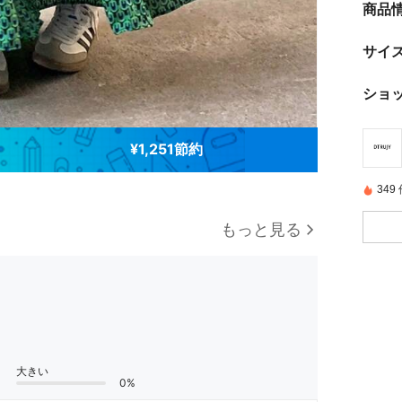
商品
サイ
ショ
¥1,251節約
34
もっと見る
大きい
0%