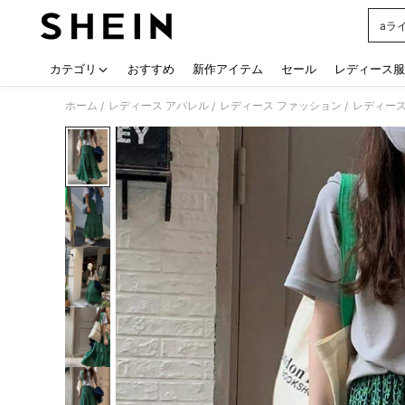
aラ
Use up
カテゴリ
おすすめ
新作アイテム
セール
レディース服
ホーム
レディース アパレル
レディース ファッション
レディース
/
/
/