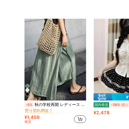
¥
緑色 レディースパンツ
#10 ベストセラー
秋の学校再開 レディース ルーズ プラスサイズ カジュアル 9/10丈 スプリットスカートパンツ、フェイク2ピースデザイン
-5%
国内発送
-39%
残り
売り切れ間近！
緑色 レディースパンツ
緑色 レディースパンツ
#10 ベストセラー
#10 ベストセラー
¥2,478
売り切れ間近！
売り切れ間近！
¥1,459
緑色 レディースパンツ
#10 ベストセラー
概算
売り切れ間近！