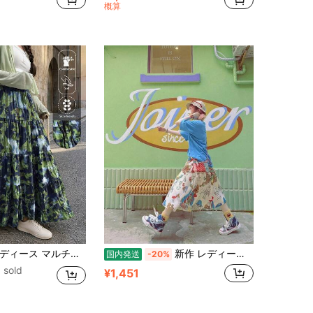
概算
柄 ロングスカート、伸縮ウエスト、ファッション エレガント スリミング バケーション 春
新作 レディース ロングスカート Aライン ハイウエスト ゴムウエスト 全身プリント / ハンバーガー キャラクター プリント 食べ物 イラスト グラフィティ風 アメリカンコミック風 / カラフル マルチカラー レトロ
国内発送
-20%
 sold
¥1,451