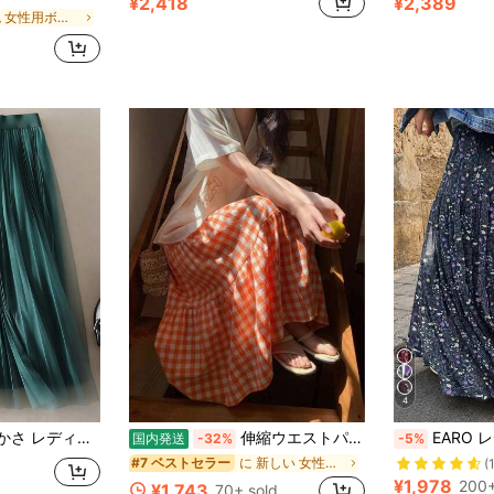
¥2,418
¥2,389
緑色 女性用ボトムス
4
リストでエレガント | ポリエステルメッシュスカート、オールシーズン着用可能、新年、パーティー、春に最適
伸縮ウエストパッチワークティアードスカート オレンジチェックドレープフローリー 和風スイートピクニックウェア
EARO レディース ネイビーブルー小花柄 Aラインスカート、
国内発送
-32%
-5%
d
に 新しい 女性のスカート
#7 ベストセラー
(
¥1,978
200+
¥1,743
70+ sold