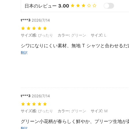
日本のレビュー
3.00
t***3
2026/7/14
サイズ感: ぴったり, カラー: グリーン, サイズ: L
サイズ感:
ぴったり
カラー:
グリーン
サイズ:
L
シワになりにくい素材、無地 T シャツと合わせる
翻訳
t***3
2026/7/14
サイズ感: ぴったり, カラー: グリーン, サイズ: M
サイズ感:
ぴったり
カラー:
グリーン
サイズ:
M
グリーン小花柄が春らしく鮮やか、プリーツ生地が柔
翻訳