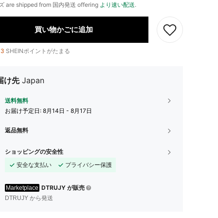
ズ are shipped from 国内発送 offering
より速い配送
.
買い物かごに追加
13
SHEINポイントがたまる
届け先
Japan
送料無料
お届け予定日:
8月14日 - 8月17日
返品無料
ショッピングの安全性
安全な支払い
プライバシー保護
DTRUJY が販売
Marketplace
DTRUJY から発送