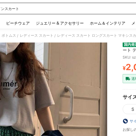
インスカート
 and down arrow keys to navigate search 検索履歴 and 人気ワード. Press Enter to 
ビーチウェア
ジュエリー & アクセサリー
ホーム＆インテリア
メ
 ボトムス
レディース スカート
/
/
国内発
ート 
ト フ
SKU: s
ング 
2,
脚長効
¥
PR
カジュ
行 リ
送
らさら
サイ
S
サ
お探し