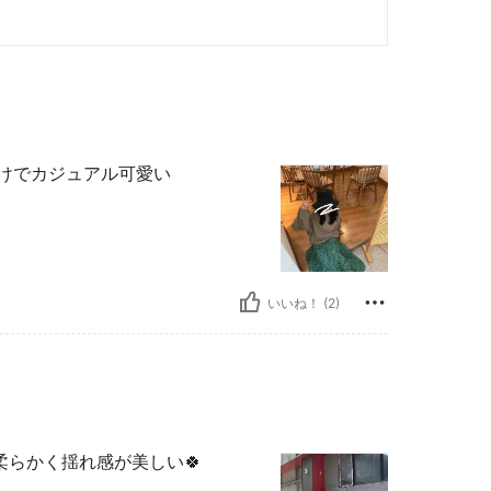
だけでカジュアル可愛い
いいね！ (2)
らかく揺れ感が美しい🍀