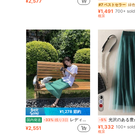
¥2,577
#7 ベストセラー
¥1,491
700+ sold
概算
17
¥1,278 節約
レディース 花柄スカート ロングスカート マキシスカート フレアスカート 小花柄 ボトムス ハイウエスト Aライン ストレート 体型カバー 着痩せ 脚長効果 ゆったり 落ち感 とろみ素材 涼しい 接触冷感 さらさら 蒸れない 快適 春夏 春 夏 大人可愛い きれいめ カジュアル フェミニン レトロ フレンチスタイル デート お出かけ リゾート ワンマイルウェア 20代 30代 40代 グリーン 華やか 上品 高見え 骨格ウェーブ 骨格ストレート 通勤 オフィスカジュアル 洗濯機OK シワになりにくい ミモレ丈 清楚 淑女 可愛い 爽やか
光沢のある豊かさ レディース エレガントなプリーツメッシュAラインスカート、カジュアルまたはオフィスウェアに適しています、ミニマ
国内発送
-33%
残り3日
-5%
¥1,332
100+ sol
¥2,551
概算