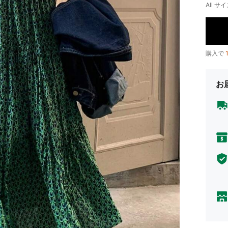
All サイ
購入で
お