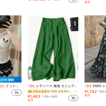
概算
8
1,610 節約
ドット柄のレース切り替えをあしらった、キュートで若々しい印象の黒いティアードミニスカート。小柄な方のスタイルを美しく見せる万能なデザインで、裏地も付いています。
レディース 無地 カジュアル ワイドレッグパンツ フロントポケット装飾 通勤・通学向け 秋用
EARO レディース マルチレイヤー タイダイ
3日
-8%
-5%
¥1,792
緑色 女性用ボトムス
100+
#2 ベストセラー
概算
¥1,463
1.3k+ sold
概算