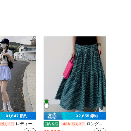
¥1,647 節約
¥2,655 節約
レディース・サマー用ブルー・ストライプ柄Aライン・ミニスカート ― フレンチスタイルで着回し力抜群。すっきり見えつつ、露出を抑えた上品なデザインと、フレアの効いたボリューム感のあるシルエットが魅力です。
ロングスカート マキシスカート ティアードスカート Aライン ウエストゴム ハイウエスト 切り替え ダイヤ柄 総柄 体型カバー 着痩せ 脚長効果 骨格ウェーブ 大人可愛い カジュアル ナチュラル リゾート 春夏 ブルー
残り3日
国内発送
-48%
残り3日