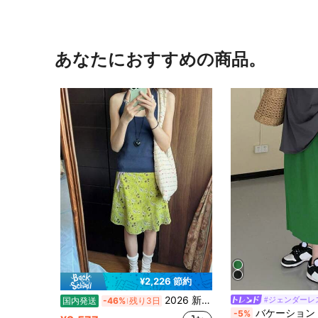
あなたにおすすめの商品。
¥2,226 節約
2026 新作 レディース ミディスカート t シャツ y2k y2k スカート ミレニアム アメリカンヴィンテージ サブカル ストリート
#ジェンダーレ
国内発送
-46%
残り3日
バケーション カジュアル ソリッ
-5%