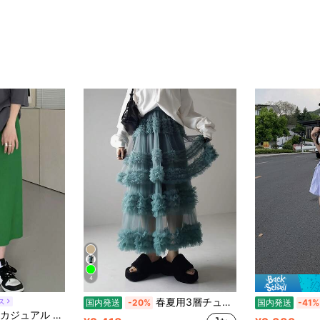
4
春夏用3層チュールAラインロングスカート | 手作業拼接デザイン | ホワイトの清潔感ある仕上がり | 通気性よく快適に過ごせる
ス
国内発送
-20%
国内発送
-41%
ドカラー スプリットスカート