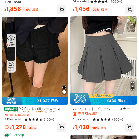
ワーク スーツスカート、スリミング
付きスコート カジュアル ホワイト
#1 ベストセラー
レース 女性用ボトムス
5k+ sold
売り切れ間近！
売り切れ間近！
(1000+)
チ シアーレース パッチワークデザイ
1.7k+ sold
売り切れ間近！
売り切れ間近！
クラブウェア セクシー
ミドル丈スカート、春/夏
夏用
ン フレアパンツ スクール
#2 ベストセラー
ホワイト 女性用ショーツ
8.3k+ sold
売り切れ間近！
#2 ベストセラー
に セクシー 女性用ボトムス
1,856
1,456
6.5k+ sold
(1000+)
¥
-14%
概算
¥
-20%
概算
売り切れ間近！
1,643
売り切れ間近！
1,068
¥
-3%
概算
¥
-20%
概算
#1 ベストセラー
祝日を 女性のスカート
12
¥1,027 節約
¥336 節約
売り切れ間近！
¥392 節約
#1 ベストセラー
#1 ベストセラー
祝日を 女性のスカート
祝日を 女性のスカート
Y2K レトロ風レディースフ
ハイウエスト プリーツ ミニスカート
国内発送
¥248 節約
リルトリムショートパンツ エレガン
新デザイン、露出防止 スリム Aライ
売り切れ間近！
売り切れ間近！
売り切れ間近！
SHEIN PETITE
トスタイル オールシーズン街歩き万
ン チュチュスカート 春
#ミドル丈アイテム
#1 ベストセラー
祝日を 女性のスカート
1.8k+ sold
1.3k+ sold
(100+)
(500+)
能キュロット
SHEIN PETITE レディース 無地 カジ
Easelle コーヒーブラウンのドットメ
売り切れ間近！
1,278
1,420
ュアル ワイドレッグパンツ、春/夏/
1.5k+ sold
¥
-45%
¥
-19%
概算
ッシュ レディーススカート
1k+ sold
(1000+)
秋、プチサイズ女性
1,308
¥
-23%
概算
QuickShip
875
¥
-22%
概算