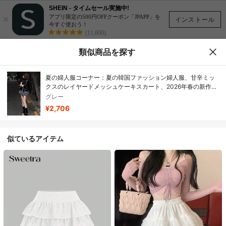
SHEIN - タイムセール実施中!
×
アプリ限定の500円OFFクーポン「JPAPP」を
インストール
今すぐ使おう！
(11,600)
類似商品を探す
夏の婦人服コーナー：夏の韓国ファッション婦人服、甘辛ミッ
クスのレイヤードメッシュケーキスカート、2026年春の新作ハ
イウエストで優しい雰囲気の少女向けヒップハグミニスカート
グレー
¥2,706
似ているアイテム