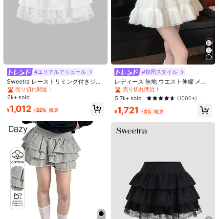
#1 ベストセラー
ニット生地 女性のスカート
#1 ベストセラー
短い 女性のスカート
売り切れ間近！
売り切れ間近！
#エリアルアリュール
#韓国スタイル
#1 ベストセラー
#1 ベストセラー
ニット生地 女性のスカート
ニット生地 女性のスカート
#1 ベストセラー
#1 ベストセラー
短い 女性のスカート
短い 女性のスカート
Sweetra レーストリミング付きジャ
レディース 無地 ウエスト伸縮 メッ
ガード生地 Y2Kレイヤード フレアー
シュパッチワーク レイヤードヘム カ
売り切れ間近！
売り切れ間近！
売り切れ間近！
売り切れ間近！
ペプラムラッフルスカート、スリミ
ジュアル スカート ホワイト 春
#1 ベストセラー
ニット生地 女性のスカート
#1 ベストセラー
短い 女性のスカート
6k+ sold
5.7k+ sold
(1000+)
ングミニスカート、ブラック
売り切れ間近！
売り切れ間近！
1,012
1,721
¥
-22%
概算
¥
-3%
概算
1/3
2,706
-55%
残り2日
¥
¥5,954
期間限定値下げ
夏の婦人服コーナー：夏の韓国ファッション婦人服、甘辛ミック
スのレイヤードメッシュケーキスカート、2026年春の新作ハ
イウエストで優しい雰囲気の少女向けヒップハグミニスカー
ト
サイズ