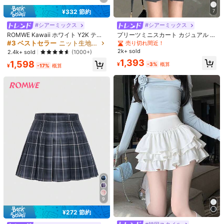
Y***I
は
1日前
に購入しました
Local Seller
¥332 節約
7
637 件が最近販売されました
66 フォロワー
4.47
#シアーミックス
#シアーミックス
フォロー
すべての商品
ROMWE Kawaii ホワイト Y2K テク
プリーツミニスカート カジュアル 春
スチャード生地 スイートケーキヘム
物
#3 ベストセラー
ニット生地 女性のスカート
売り切れ間近！
66 フォロワー
4.47
スプライス レディース ローウエスト
2k+ sold
2.4k+ sold
(1000+)
ミニスカート、多用途スカート、秋/
あなたにおすすめの商品
1,393
1,598
冬
¥
-3%
概算
¥
-17%
概算
66 フォロワー
4.47
おすすめ
アパレルアクセサリー
ジュエリー＆ウォッチ
アンダーウ
66 フォロワー
4.47
66 フォロワー
4.47
66 フォロワー
4.47
66 フォロワー
4.47
66 フォロワー
4.47
9
¥272 節約
#1 ベストセラー
ミニ 女性のスカート
#4 ベストセラー
ミニ 女性のスカート
66 フォロワー
4.47
#1 ベストセラー
に カジュアル カジュアルパンツ