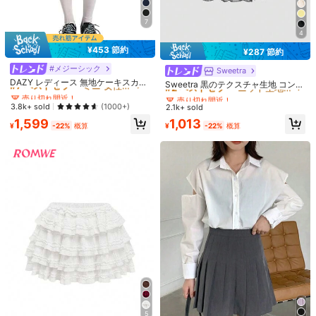
S
M
L
7
サイズガイド
4
¥453 節約
お探しのサイズがありませんか？ 教えてください
¥287 節約
#7 ベストセラー
ミニ 女性のスカート
#2 ベストセラー
ニット生地 女性のスカート
売り切れ間近！
#メジーシック
売り切れ間近！
Sweetra
#7 ベストセラー
#7 ベストセラー
ミニ 女性のスカート
ミニ 女性のスカート
DAZY レディース 無地ケーキスカー
#2 ベストセラー
#2 ベストセラー
ニット生地 女性のスカート
ニット生地 女性のスカート
Sweetra 黒のテクスチャ生地 コント
お届け先
Japan
ト セーフティショーツ付き ショート
売り切れ間近！
売り切れ間近！
ラストレーストリム スリミング Y2K
売り切れ間近！
売り切れ間近！
丈 夏用 フリル スクール風
シルエット ペプラム フレアスカート
送料無料
#7 ベストセラー
ミニ 女性のスカート
3.8k+ sold
(1000+)
#2 ベストセラー
ニット生地 女性のスカート
2.1k+ sold
売り切れ間近！
売り切れ間近！
500 ポイント 付与遅延
お届け予定日:
8月13日
1,599
1,013
¥
-22%
概算
¥
-22%
概算
返品無料
安全な支払い · プライバシー保護
Sold by & Ships from: 6llBQr2A
製品詳細
素材:
ポリエステル
もっと見る
66 フォロワー
4.47
6llBQr2A
66 フォロワー
4.47
5