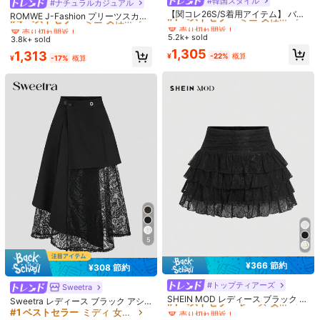
売り切れ間近！
#韓国スタイル
売り切れ間近！
#ナチュラルカジュアル
5
売り切れ間近！
#1 ベストセラー
#1 ベストセラー
ミニ 女性のスカート
ミニ 女性のスカート
【関コレ26S/S着用アイテム】 バレ
#4 ベストセラー
#4 ベストセラー
ミニ 女性のスカート
ミニ 女性のスカート
ROMWE J-Fashion プリーツスカー
#1 ベストセラー
#1 ベストセラー
に カジュアル カジュアルパンツ
に カジュアル カジュアルパンツ
ルーズ ハイウエスト ストライプ ワ
新作 レディース ロングスカ
国内発送
エインスピレーション ラッフル ミニ
売り切れ間近！
売り切れ間近！
ト チェック柄 プレッピースタイル
売り切れ間近！
売り切れ間近！
イドレッグパンツ、ドローストリン
ート Aライン ハイウエスト ゴムウエ
#10 ベストセラー
に 新しい 女性のスカート
売り切れ間近！
売り切れ間近！
スカート、ハイウエスト、多用途、
サマー、スクール、レディースカジ
#1 ベストセラー
ミニ 女性のスカート
5.2k+ sold
#4 ベストセラー
ミニ 女性のスカート
3.8k+ sold
グ ウエスト、多用途 (ストライプパ
スト 全身プリント / ハンバーガー キ
シック、露出防止、女性用春夏新作
#1 ベストセラー
に カジュアル カジュアルパンツ
10k+ sold
ュアル、ジッパー、ミニ丈、レギュ
1,451
売り切れ間近！
1,305
ターンランダム) 春、エフォートレス
ャラクター プリント 食べ物 イラス
売り切れ間近！
¥
-20%
1,313
ホワイト
ラーフィット、ナチュラルブラック
¥
-22%
概算
¥
-17%
概算
売り切れ間近！
1,394
スタイル
ト グラフィティ風 アメリカンコミッ
¥
-3%
概算
チェック、春夏、カジュアルデイリ
QuickShip
ク風 / カラフル マルチカラー レトロ
ーウェア
5
8
4
¥366 節約
¥308 節約
#1 ベストセラー
レース 女性用ボトムス
¥43 節約
¥269 節約
#2 ベストセラー
ホワイト 女性用ショーツ
売り切れ間近！
#トップティアーズ
Sweetra
#2 ベストセラー
に セクシー 女性用ボトムス
#1 ベストセラー
#1 ベストセラー
レース 女性用ボトムス
レース 女性用ボトムス
売り切れ間近！
#韓国スタイル
SHEIN MOD レディース ブラック レ
Sweetra レディース ブラック アシ
売り切れ間近！
Dazy Weekend
ース フリルヘム ミニスカート、バレ
#2 ベストセラー
#2 ベストセラー
ホワイト 女性用ショーツ
ホワイト 女性用ショーツ
売り切れ間近！
売り切れ間近！
ンメトリー 透かし彫り レースパッチ
レディース 無地 レイヤード フリル
#1 ベストセラー
ミディ 女性のスカート
#2 ベストセラー
#2 ベストセラー
に セクシー 女性用ボトムス
に セクシー 女性用ボトムス
DAZY レディース ファッション ニッ
ンタインデー バケーション コーデ、