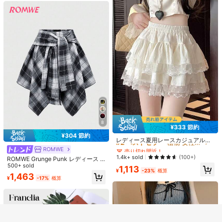
#2 ベストセラー
植物 女性のスカート
8
¥333 節約
売り切れ間近！
¥304 節約
#2 ベストセラー
#2 ベストセラー
植物 女性のスカート
植物 女性のスカート
レディース夏用レースカジュアルマ
#1 ベストセラー
ポリエステル レディースパンツ
ルチレイヤーチュチュスカート、純
売り切れ間近！
売り切れ間近！
#3 ベストセラー
ストレートレッグ 女性用ショーツ
ROMWE
類似した在庫アイテムはこちら
全てを見る
高リピート率
売り切れ間近！
真でかわいい女の子スタイルのミニ
早春/夏 ラインストーン装飾 ルーズ
#2 ベストセラー
植物 女性のスカート
1.4k+ sold
(100+)
売り切れ間近！
ROMWE Grunge Punk レディース K
ソリッド ドローストリング サイドシ
スカート
フィット リラックス ジャズダンス
#1 ベストセラー
#1 ベストセラー
ポリエステル レディースパンツ
ポリエステル レディースパンツ
pop グランジ ヴィンテージ チェック
500+ sold
ョーツ カジュアル ブラック サマー
売り切れ間近！
#3 ベストセラー
#3 ベストセラー
ストレートレッグ 女性用ショーツ
ストレートレッグ 女性用ショーツ
1,113
ワイドレッグ カジュアルパンツ レデ
申し訳ございませんが、この商品は完売しました。
高リピート率
高リピート率
売り切れ間近！
売り切れ間近！
10k+ sold
¥
-23%
概算
(1000+)
柄 レースアップ アシンメトリー レ
ィース、レトロアメリカンスタイル
10k+ sold
1,463
売り切れ間近！
売り切れ間近！
¥
-17%
概算
#1 ベストセラー
ポリエステル レディースパンツ
イヤード スカート
2,562
ブラック、Y2Kエステティック
#3 ベストセラー
ストレートレッグ 女性用ショーツ
1,399
¥
-3%
概算
¥
-3%
概算
高リピート率
売り切れ間近！
30%OFF＆全品送料無料特典
完売
登録
売り切れ間近！