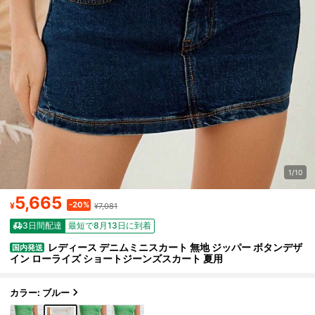
1/10
5,665
-20%
¥
¥7,081
3日間配達
最短で8月13日に到着
レディース デニムミニスカート 無地 ジッパー ボタンデザ
国内発送
イン ローライズ ショートジーンズスカート 夏用
カラー: ブルー