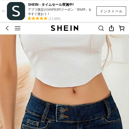
SHEIN - タイムセール実施中!
×
アプリ限定の500円OFFクーポン「JPAPP」を
インストール
今すぐ使おう！
(11,600)