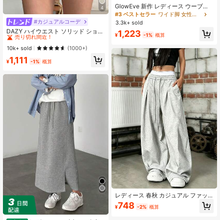
GlowEve 新作 レディース ウーブン
4
生地 プリーツ Aライン フロントジッ
#3 ベストセラー
ワイド脚 女性用ショーツ
プ バックウエスト伸縮性 スリミング
#カジュアルコーデ
#2 ベストセラー
ストレートレッグ 女性用ショーツ
3.3k+ sold
ミドルウエスト カジュアル快適エレ
売り切れ間近！
DAZY ハイウエスト ソリッド ショー
1,223
ガントショーツ
¥
-1%
概算
ツ 秋
#2 ベストセラー
#2 ベストセラー
ストレートレッグ 女性用ショーツ
ストレートレッグ 女性用ショーツ
売り切れ間近！
売り切れ間近！
10k+ sold
(1000+)
#2 ベストセラー
ストレートレッグ 女性用ショーツ
1,111
¥
-1%
概算
売り切れ間近！
レディース 春秋 カジュアル ファッ
ション アウトドア ストリートウェア
748
¥
-2%
概算
ミニマル カップルお揃い ロングパン
ツ