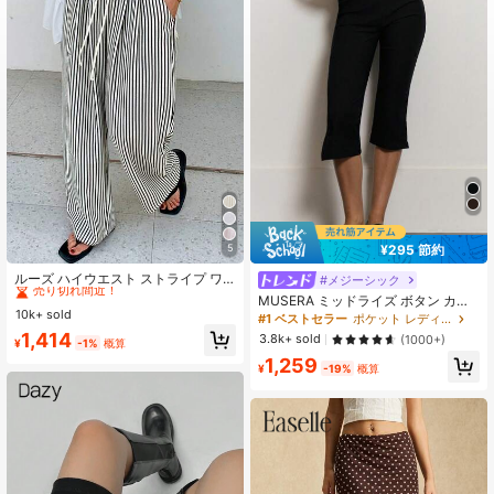
¥295 節約
5
#1 ベストセラー
に カジュアル カジュアルパンツ
売り切れ間近！
ルーズ ハイウエスト ストライプ ワ
#メジーシック
イドレッグパンツ、ドローストリン
#1 ベストセラー
#1 ベストセラー
に カジュアル カジュアルパンツ
に カジュアル カジュアルパンツ
MUSERA ミッドライズ ボタン カプ
グ ウエスト、多用途 (ストライプパ
10k+ sold
売り切れ間近！
売り切れ間近！
リ レギンス、夏のホリデー バケーシ
#1 ベストセラー
ポケット レディースレギンス
ターンランダム) 春、エフォートレス
ョン Y2K エレガント キュート カジ
#1 ベストセラー
に カジュアル カジュアルパンツ
1,414
3.8k+ sold
(1000+)
スタイル
¥
-1%
概算
ュアル セクシー コレクティブ 学校
売り切れ間近！
1,259
再開 パンツ、春のビジネス
¥
-19%
概算