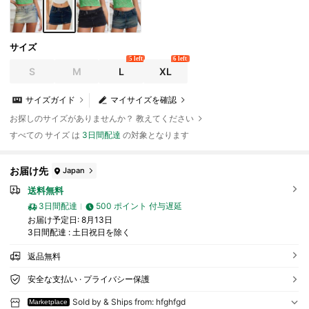
サイズ
5 left
6 left
S
M
L
XL
サイズガイド
マイサイズを確認
お探しのサイズがありませんか？ 教えてください
すべての サイズ は
3日間配達
の対象となります
お届け先
Japan
送料無料
3日間配達
500 ポイント 付与遅延
お届け予定日:
8月13日
3日間配達 : 土日祝日を除く
返品無料
安全な支払い · プライバシー保護
Sold by & Ships from: hfghfgd
Marketplace