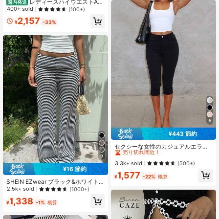
レディースハイウエストAラ
国内発送
インカジュアルワンピース、フロン
400+ sold
(100+)
トポケットとサイドスリット付き -
2,157
ストレッチ素材の無地カジュアルワ
¥
-33%
ンピース、春、夏、秋、冬に着用可
能、万能カジュアルウェア、季節に
合わせたファッション、快適な着心
地、スカート丈86-90CM
5
¥443 節約
#1 ベストセラー
に エレガント 女性用ボトムス
売り切れ間近！
セクシーな女性のカジュアルエラス
ティックスキニースリムフィットカ
#1 ベストセラー
#1 ベストセラー
に エレガント 女性用ボトムス
に エレガント 女性用ボトムス
9
プリパンツ、スリミングブラック多
売り切れ間近！
売り切れ間近！
3.3k+ sold
(500+)
用途通勤カプリパンツ、Y2Kスタイ
¥16 節約
#1 ベストセラー
に エレガント 女性用ボトムス
1,577
ル、カプリパンツ、春夏
¥
-22%
概算
売り切れ間近！
SHEIN EZwear ブラック&ホワイト
ストライプ パッチワーク カジュアル
2.5k+ sold
(1000+)
ルーズ デイリー レディースパンツ
1,338
¥
-1%
概算