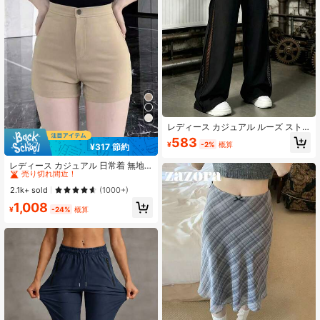
レディース カジュアル ルーズ スト
レートレッグ スウェットパンツ 春夏
583
¥
-2%
概算
¥317 節約
ファッション ロングパンツ ブラック
#2 ベストセラー
カーキ 女性用ショーツ
売り切れ間近！
レディース カジュアル 日常着 無地
シンプル ショーツ 夏
#2 ベストセラー
#2 ベストセラー
カーキ 女性用ショーツ
カーキ 女性用ショーツ
売り切れ間近！
売り切れ間近！
2.1k+ sold
(1000+)
#2 ベストセラー
カーキ 女性用ショーツ
1,008
¥
-24%
概算
売り切れ間近！