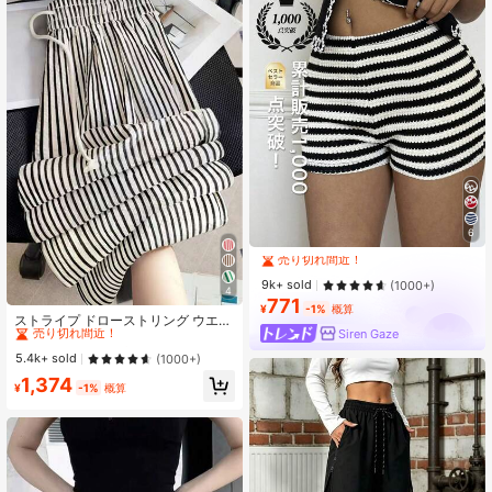
#1 ベストセラー
に ローウエスト 女性用ボトムス
6
売り切れ間近！
#1 ベストセラー
#1 ベストセラー
に ローウエスト 女性用ボトムス
に ローウエスト 女性用ボトムス
売り切れ間近！
売り切れ間近！
9k+ sold
(1000+)
4
#1 ベストセラー
に 祝日を カジュアルパンツ
771
#1 ベストセラー
に ローウエスト 女性用ボトムス
¥
-1%
概算
売り切れ間近！
ストライプ ドローストリング ウエス
売り切れ間近！
Siren Gaze
ト パンツ ポケット付き、オフィス、
#1 ベストセラー
#1 ベストセラー
に 祝日を カジュアルパンツ
に 祝日を カジュアルパンツ
ビジネス、バケーション、カジュア
売り切れ間近！
売り切れ間近！
5.4k+ sold
(1000+)
ル、デイリー、スクール、トラベル
#1 ベストセラー
に 祝日を カジュアルパンツ
1,374
に適しています、新作
¥
-1%
概算
売り切れ間近！