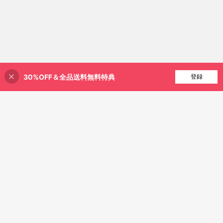
30%OFF＆全品送料無料特典
買い物かごに追加
登録
20% 割引！