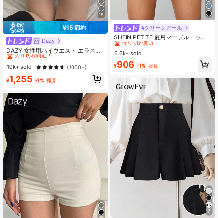
19
¥15 節約
#クリーンガール
#1 ベストセラー
に 高ストレッチ 女性用ボトムス
売り切れ間近！
SHEIN PETITE 夏用マーブルニット
Dazy
#1 ベストセラー
ポケット 女性用ショーツ
バイカーショーツ、プチサイズ女性
#1 ベストセラー
#1 ベストセラー
に 高ストレッチ 女性用ボトムス
に 高ストレッチ 女性用ボトムス
売り切れ間近！
DAZY 女性用ハイウエスト エラステ
用
6.6k+ sold
売り切れ間近！
売り切れ間近！
ィック フィット グレーショーツ 秋
#1 ベストセラー
#1 ベストセラー
ポケット 女性用ショーツ
ポケット 女性用ショーツ
#1 ベストセラー
に 高ストレッチ 女性用ボトムス
906
¥
-1%
概算
売り切れ間近！
売り切れ間近！
10k+ sold
(1000+)
売り切れ間近！
#1 ベストセラー
ポケット 女性用ショーツ
1,255
¥
-1%
概算
売り切れ間近！
7