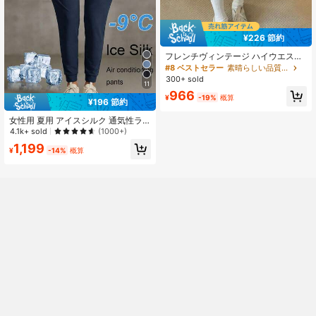
¥226 節約
フレンチヴィンテージ ハイウエスト
ヒップカバー 多用途 コントラストカ
#8 ベストセラー
素晴らしい品質 女性のスカート
ラー チェック柄 軽量 ボディコン マ
300+ sold
11
ーメイドスカート
966
¥
-19%
概算
¥196 節約
女性用 夏用 アイスシルク 通気性ラ
ンニングパンツ、ジッパーポケット&
4.1k+ sold
(1000+)
伸縮ウエストバンド付き軽量クイッ
1,199
クドライスポーツパンツ、フィット
¥
-14%
概算
ネス&ジョギング春用