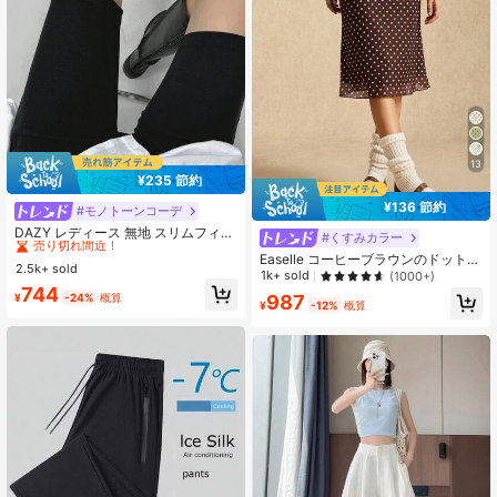
13
¥235 節約
¥136 節約
#モノトーンコーデ
#1 ベストセラー
バイカーショーツ レディースレギンス
売り切れ間近！
DAZY レディース 無地 スリムフィッ
#くすみカラー
ト ショートレギンス ブラック アス
#1 ベストセラー
#1 ベストセラー
バイカーショーツ レディースレギンス
バイカーショーツ レディースレギンス
Easelle コーヒーブラウンのドットメ
レジャー オールシーズン 秋用 タイ
2.5k+ sold
売り切れ間近！
売り切れ間近！
ッシュ レディーススカート
1k+ sold
(1000+)
ツ スクール
#1 ベストセラー
バイカーショーツ レディースレギンス
744
¥
-24%
概算
987
¥
-12%
概算
売り切れ間近！