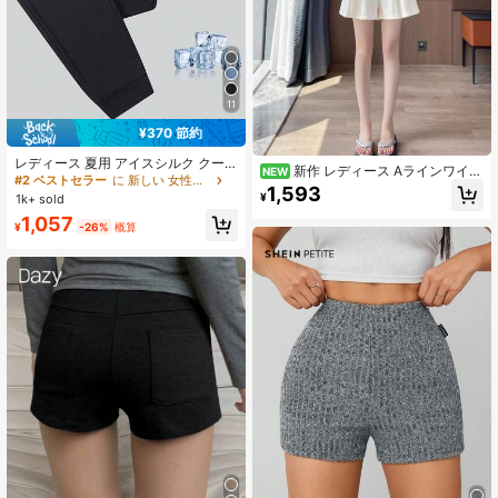
11
¥370 節約
レディース 夏用 アイスシルク クー
新作 レディース Aラインワイド
NEW
ルタッチ ジョギングパンツ、速乾 軽
#2 ベストセラー
に 新しい 女性用ボトムス
レッグカジュアルショーツ、スリミ
1,593
量 スポーツパンツ ジッパーポケット
¥
1k+ sold
ング、春夏用 ホワイト
付き ウエストゴム、フィットネスと
1,057
ランニングに適しています
¥
-26%
概算