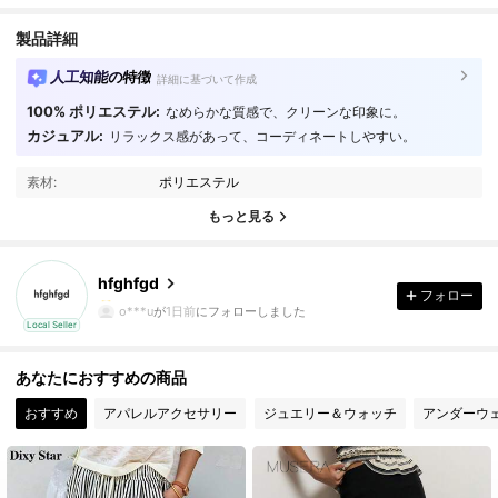
製品詳細
人工知能の特徴
詳細に基づいて作成
100% ポリエステル:
なめらかな質感で、クリーンな印象に。
カジュアル:
リラックス感があって、コーディネートしやすい。
素材:
ポリエステル
もっと見る
hfghfgd
1 フォロワー
5.00
フォロー
o***u
が
1日前
にフォローしました
1 フォロワー
5.00
Local Seller
あなたにおすすめの商品
おすすめ
アパレルアクセサリー
ジュエリー＆ウォッチ
アンダーウ