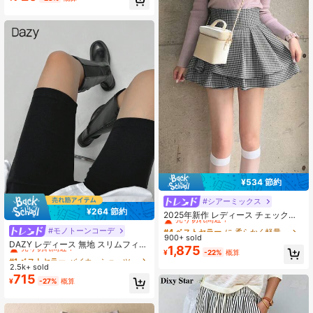
¥534 節約
#シアーミックス
#4 ベストセラー
に 柔らかく軽量 女性用ボトムス
¥264 節約
売り切れ間近！
2025年新作 レディース チェック柄
ミニスカート 春用
#4 ベストセラー
#4 ベストセラー
に 柔らかく軽量 女性用ボトムス
に 柔らかく軽量 女性用ボトムス
#モノトーンコーデ
#1 ベストセラー
バイカーショーツ レディースレギンス
900+ sold
売り切れ間近！
売り切れ間近！
売り切れ間近！
DAZY レディース 無地 スリムフィッ
1,875
#4 ベストセラー
に 柔らかく軽量 女性用ボトムス
¥
-22%
概算
ト ショートレギンス ブラック アス
#1 ベストセラー
#1 ベストセラー
バイカーショーツ レディースレギンス
バイカーショーツ レディースレギンス
レジャー オールシーズン 秋用 タイ
売り切れ間近！
2.5k+ sold
売り切れ間近！
売り切れ間近！
ツ スクール
715
#1 ベストセラー
バイカーショーツ レディースレギンス
¥
-27%
概算
売り切れ間近！