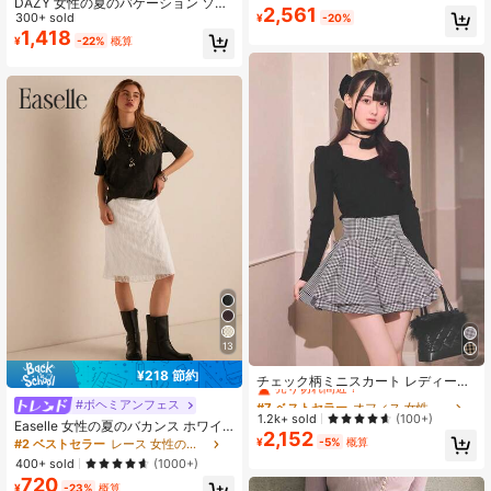
DAZY 女性の夏のバケーション ソリ
コクーンスカート サイドライン スポ
2,561
ッドカラー テクスチャー ラッフルヘ
300+ sold
¥
-20%
ーティ カジュアル ライン入り ボリ
ム Aラインスカート ボヘミアン
1,418
ューム Aライン フレアスカート ウエ
¥
-22%
概算
ストゴム シャカシャカ ナイロン風
体型カバー 着痩せ 脚長効果 下半身
カバー ゆったり 骨格ウェーブ 骨格
ナチュラル 大人カジュアル スポーテ
ィミックス ストリート系 Y2K 韓国フ
ァッション ワンマイルウェア ワーク
テイスト ミリタリー風 通学 デイリ
ー お出かけ 春 夏 秋 水色 ライトブル
ー
13
#7 ベストセラー
オフィス 女性のスカート
¥218 節約
売り切れ間近！
チェック柄ミニスカート レディース
春用
#7 ベストセラー
#7 ベストセラー
オフィス 女性のスカート
オフィス 女性のスカート
#ボヘミアンフェス
売り切れ間近！
売り切れ間近！
1.2k+ sold
(100+)
Easelle 女性の夏のバカンス ホワイ
2,152
#7 ベストセラー
オフィス 女性のスカート
トレースボディコンミニスカート
¥
-5%
概算
#2 ベストセラー
レース 女性のスカート
売り切れ間近！
400+ sold
(1000+)
720
¥
-23%
概算