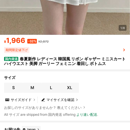
1/8
1,966
-32%
¥
¥2,872
期間限定値下げ
春夏新作 レディース 韓国風 リボン ギャザー ミニスカート
国内発送
ハイウエスト 美脚 ガーリー フェミニン 着回し ボトムス
サイズ
S
M
L
XL
サイズガイド
マイサイズを確認
お探しのサイズがありませんか？ 教えてください
All サイズ are shipped from 国内発送 offering
より速い配送
.
お届け先
Japan