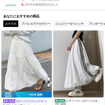
213 件が最近販売されました
Local Seller
11 フォロワー
4.10
あなたにおすすめの商品
11 フォロワー
4.10
おすすめ
アパレルアクセサリー
ジュエリー＆ウォッチ
アンダーウ
11 フォロワー
4.10
11 フォロワー
4.10
11 フォロワー
4.10
11 フォロワー
4.10
11 フォロワー
4.10
13
¥404 節約
レディース バルーンスカー
#ボヘミアンカジュアル
国内発送
ト ロングスカート マキシスカート
70+ sold