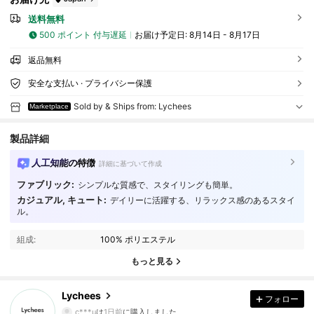
送料無料
500 ポイント 付与遅延
お届け予定日:
8月14日 - 8月17日
返品無料
安全な支払い · プライバシー保護
Sold by & Ships from: Lychees
Marketplace
製品詳細
人工知能の特徴
詳細に基づいて作成
ファブリック:
シンプルな質感で、スタイリングも簡単。
カジュアル, キュート:
デイリーに活躍する、リラックス感のあるスタイ
11 フォロワー
4.10
ル。
11 フォロワー
4.10
組成:
100% ポリエステル
もっと見る
11 フォロワー
4.10
Lychees
フォロー
11 フォロワー
4.10
c***u
は
1日前
に購入しました