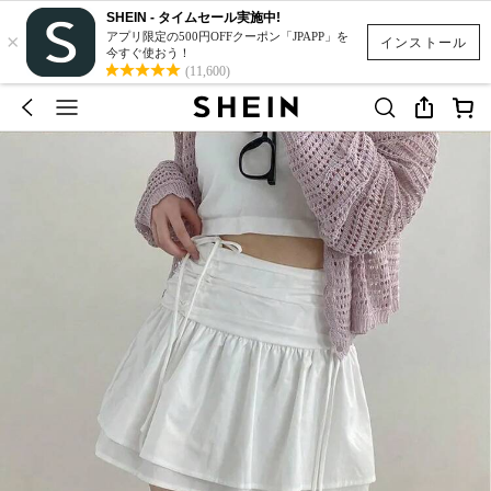
SHEIN - タイムセール実施中!
×
アプリ限定の500円OFFクーポン「JPAPP」を
インストール
今すぐ使おう！
(11,600)