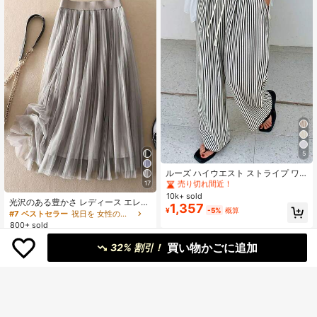
#1 ベストセラー
に カジュアル カジュアルパンツ
5
売り切れ間近！
#1 ベストセラー
#1 ベストセラー
に カジュアル カジュアルパンツ
に カジュアル カジュアルパンツ
ルーズ ハイウエスト ストライプ ワ
イドレッグパンツ、ドローストリン
17
売り切れ間近！
売り切れ間近！
グ ウエスト、多用途 (ストライプパ
10k+ sold
#1 ベストセラー
に カジュアル カジュアルパンツ
光沢のある豊かさ レディース エレガ
ターンランダム) 春、エフォートレス
1,357
売り切れ間近！
¥
-5%
概算
ントなプリーツメッシュAラインスカ
スタイル
#7 ベストセラー
祝日を 女性のスカート
ート、カジュアルまたはオフィスウ
800+ sold
ェアに適しています、ミニマリスト
1,337
¥
-5%
概算
でエレガント | ポリエステルメッシ
買い物かごに追加
32% 割引！
ュスカート、オールシーズン着用可
能、新年、パーティー、春に最適