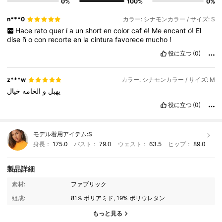
0%
100%
0%
n***0
カラー: シナモンカラー / サイズ: S
Hace
rato
quer
í
a
un
short
en
color
caf
é!
Me
encant
ó!
El
dise
ñ
o
con
recorte
en
la
cintura
favorece
mucho
!
役に立つ
(0)
z***w
カラー: シナモンカラー / サイズ: M
يهبل
و
الخامه
خيال
役に立つ
(0)
モデル着用アイテム:
S
身長：
175.0
バスト：
79.0
ウェスト：
63.5
ヒップ：
89.0
製品詳細
素材:
ファブリック
2.2M フォロワー
4.92
組成:
81% ポリアミド, 19% ポリウレタン
もっと見る
2.2M フォロワー
4.92