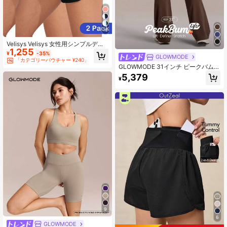
16
Velisys Velisys 女性用シンプルデザ
1,255
イン ハイウエスト カジュアルスポー
¥
-35%
GLOWMODE
ツショーツ ウィメンズアクティブウ
「カテゴリーバウチャー ¥240」
ェア ショーツ ジムショーツ 2点セッ
GLOWMODE 31インチ ピークバムリ
ト
フト フェザーフィット™ スカルプト
5,379
¥
ヒップアップ 腹部コントロール フレ
アレギンス サイドポケット付き トレ
ーニング ランニング ワークアウト
ジム フィットネスウェア
9
6
GLOWMODE