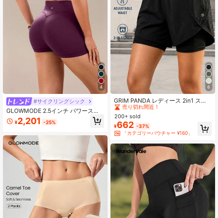
2.2M フォロワー
4.92
2.2M フォロワー
4.92
4
6
#2 ベストセラー
に ポケット レディーススポーツショーツ
売り切れ間近！
GRIM PANDA レディース 2in1 スポ
#サイクリングシック
ーツショーツ インナー付き 速乾 軽
#2 ベストセラー
#2 ベストセラー
に ポケット レディーススポーツショーツ
に ポケット レディーススポーツショーツ
GLOWMODE 2.5インチ パワースカ
量 夏用 ヨガ ランニング ジョギング
200+ sold
売り切れ間近！
売り切れ間近！
ルプト™ クールコルセット クイック
2,201
フィットネス トレーニング カジュア
¥
-25%
662
ドライ 光沢あるバイカーショーツ 滑
#2 ベストセラー
に ポケット レディーススポーツショーツ
¥
-37%
ル アスレチックショーツ
り止め 高インパクト ランニング ジ
「カテゴリーバウチャー ¥160」
売り切れ間近！
ョギング トレーニング ジム ワーク
アウト