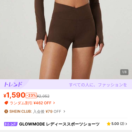
1/8
1,590
¥
-23%
¥2,052
ランダム割引 ¥462 OFF
入会後
¥79
OFF
GLOWMODE レディーススポーツショーツ
5.00
(
2
)