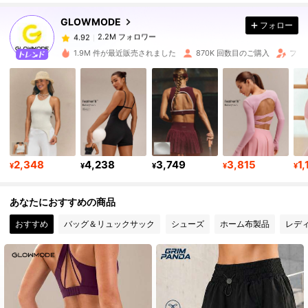
GLOWMODE
フォロー
2.2M フォロワー
4.92
1.9M 件が最近販売されました
870K 回数目のご購入
フォ
2.2M フォロワー
4.92
2.2M フォロワー
4.92
2,348
4,238
3,749
3,815
1,
2.2M フォロワー
4.92
¥
¥
¥
¥
¥
あなたにおすすめの商品
2.2M フォロワー
4.92
おすすめ
バッグ＆リュックサック
シューズ
ホーム布製品
レデ
2.2M フォロワー
4.92
2.2M フォロワー
4.92