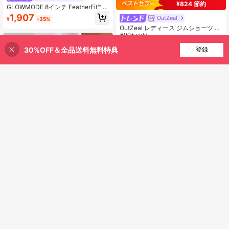
¥824 節約
GLOWMODE 8インチ FeatherFit™ ク
ロスオーバー バイカーショーツ サイ
1,907
OutZeal
¥
-35%
クリング ランニング ジム ワークア
OutZeal レディース ジムショーツ ス
ウト 夏用
ポーツ ブラック 無地 ランニング テ
600+ sold
ニス 夏 春 お腹引き締め 2in1 インナ
1,613
¥
-34%
30%OFF＆全品送料無料特典
買い物かごに追加
ーショーツ付きデザイン
登録
23% 割引！
「カテゴリーバウチャー ¥360」
13
#サイクリングシック
Powerista ワイド ウエストバンド ス
ポーツ ショーツ ストレッチ ショー
6
1k+ sold
(1000+)
ツ レディース スウェット ショート
630
¥
-14%
GLOWMODE
ジム ショート バイク ショート
「カテゴリーバウチャー ¥80」
GLOWMODE 17インチ FeatherFit™