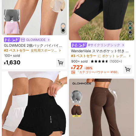
20
GLOWMODE
#サイクリングシック
GLOWMODE 2個パック バイバイラ
インズ 軽量 通気性 伸縮性 シームレ
#2 ベストセラー
女性用スポーツブリーフ
WanderVale スマホポケット付き 伸
ス ハイウエスト フォームパッド ブ
縮性のあるソリッドバイカーショー
100+ sold
#3 ベストセラー
に ポケット レディーススポーツショーツ
リーフ 下着 デイリーカジュアルウェ
ツ
900+ sold
(1000+)
1,630
ア
¥
727
¥
-20%
「カテゴリーバウチャー ¥160」