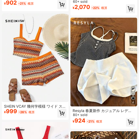
ッチワーク キャミソールトップ、長
60+ sold
902
¥
-21%
概算
袖カーディガンとショーツ カジュア
2,070
¥
-22%
概算
ル デイリーセット
4
SHEIN VCAY 幾何学模様 ワイド スト
999
ラップ トップ＆ショーツ
Resyla 春夏新作 カジュアル レディ
¥
-26%
概算
ース 2点セット 2 in 1 ストライプキ
80+ sold
ャミソールトップ&無地ショーツ
924
¥
-21%
概算