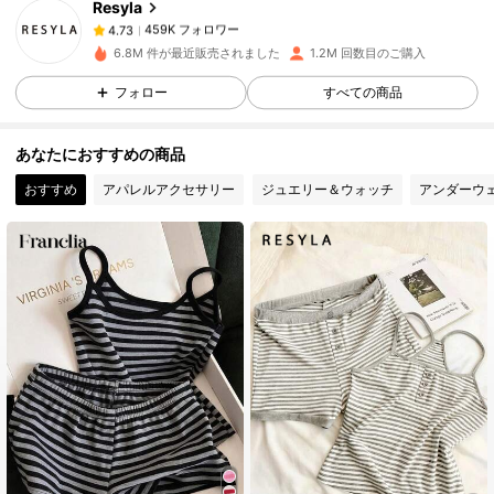
Resyla
459K フォロワー
4.73
f***i
は
17時間前
に購入しました
6.8M 件が最近販売されました
1.2M 回数目のご購入
459K フォロワー
4.73
フォロー
すべての商品
あなたにおすすめの商品
459K フォロワー
4.73
おすすめ
アパレルアクセサリー
ジュエリー＆ウォッチ
アンダーウ
459K フォロワー
4.73
459K フォロワー
4.73
459K フォロワー
4.73
459K フォロワー
4.73