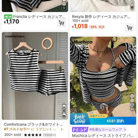
9
459K フォロワー
4.73
Franclia レディース カジュアル
Resyla 新作 レディース カジュアル
NEW
1,170
バケーション ストライプ キャミソー
ストライプ キャミソールトップ＆シ
100+ sold
¥
ルトップ&ショーツ 2点セット
ョーツ 2点セット
1,018
¥
-21%
概算
459K フォロワー
4.73
34
¥581 節約
Comfortcana ブラック&ホワイトス
トライプタンクトップ&ショーツ 2点
#7 ベストセラー
に リブニット レディースコーデ
#快適なルームウェア
セット、カジュアル夏物
300+ sold
(1000+)
Muchica レディース ストライプ パ