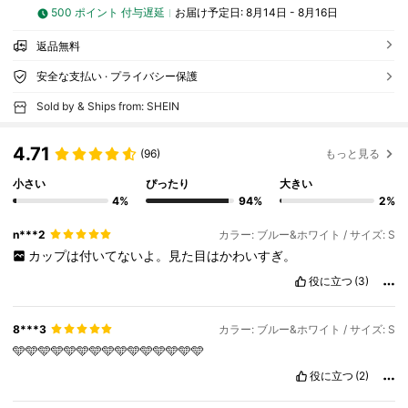
500 ポイント 付与遅延
お届け予定日:
8月14日 - 8月16日
返品無料
安全な支払い · プライバシー保護
Sold by & Ships from: SHEIN
4.71
(96)
もっと見る
小さい
ぴったり
大きい
4%
94%
2%
n***2
カラー: ブルー&ホワイト / サイズ: S
カップは付いてないよ。見た目はかわいすぎ。
役に立つ
(3)
8***3
カラー: ブルー&ホワイト / サイズ: S
🩵🩵🩵🩵🩵🩵🩵🩵🩵🩵🩵🩵🩵🩵🩵
役に立つ
(2)