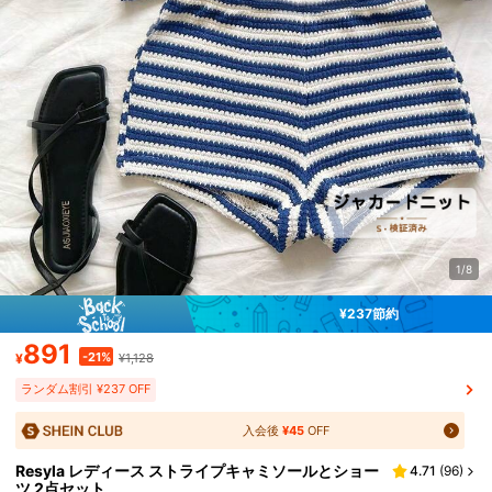
1/8
¥237節約
891
-21%
¥
¥1,128
ランダム割引 ¥237 OFF
入会後
¥45
OFF
Resyla レディース ストライプキャミソールとショー
4.71
(
96
)
ツ 2点セット