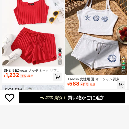
5
SHEIN EZwear ノッチネック リブニ
29
1,232
ット タンクトップ & ショートパンツ
¥
-1%
概算
セット
Tseoso 女性用 夏 オーシャン要素 シ
588
ェル&ハイビスカス柄 スリムフィッ
¥
-51%
概算
ト クロップトップ&ショーツセット -
多用途 夏&通年着用可、キュートな
ソフトガール&クリーンガールY2Kレ
買い物かごに追加
21% 割引！
トロヴィンテージスタイル、ウェス
タンフェスティバル、スウィートデ
ート&アフタヌーンティーアウトフィ
ット、カジュアルホームウェア、バ
ックトゥスクール、春夏バケーショ
ン旅行、ストリートウェア&アウトド
アに最適