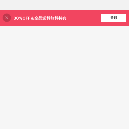
30%OFF＆全品送料無料特典
買い物かごに追加
登録
43% 割引！