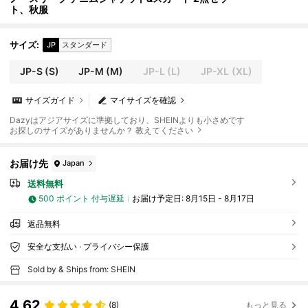
ト、秋服
サイズ
:
JP
スタンダード
JP-S
(S)
JP-M
(M)
JP-L
(L)
JP-XL
(XL)
サイズガイド
マイサイズを確認
Dazyはアジアサイズに準拠しており、SHEINよりも小さめです
お探しのサイズがありませんか？ 教えてください
お届け先
Japan
送料無料
500 ポイント 付与遅延
お届け予定日:
8月15日 - 8月17日
返品無料
安全な支払い · プライバシー保護
Sold by & Ships from: SHEIN
4.62
(8)
もっと見る