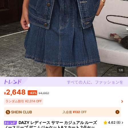
1/6
2,648
-43%
¥
¥4,662
ランダム割引 ¥2,014 OFF
入会後
¥132
OFF
DAZY レディース サマー カジュアル ルーズ
4.62
(
8
)
ノースリーブ デニムジャケット&スカート 2点セッ