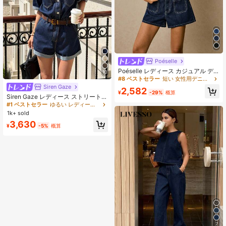
Poéselle
Poéselle レディース カジュアル デ
10
ニムベスト&ショーツセット、夏用
#8 ベストセラー
短い 女性用デニムツーピース衣装
Siren Gaze
2,582
¥
-29%
概算
Siren Gaze レディース ストリートフ
ァッション 半袖デニムジャンプスー
#1 ベストセラー
ゆるい レディースデニムオーバーオール&ジャンプスーツ
ツ
1k+ sold
3,630
¥
-5%
概算
7