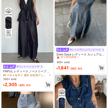
#レトロデニムワンピース
#2 ベストセラー
ジッパー 女性用デニムドレス
売り切れ間近！
Siren Gaze レディース カジュアル
ノースリーブ ウエストシェイプ デニ
#2 ベストセラー
#2 ベストセラー
ジッパー 女性用デニムドレス
ジッパー 女性用デニムドレス
ムワンピース 夏
400+ sold
売り切れ間近！
売り切れ間近！
#ワントーンコーデ
#2 ベストセラー
ジッパー 女性用デニムドレス
1,841
¥
-24%
概算
FRIFUL レディース ノースリーブ レ
売り切れ間近！
イヤード フリルヘム タンクトップ &
#1 ベストセラー
通常 女性用デニムツーピース衣装
ワイドレッグ ウエストゴム デニムパ
500+ sold
ンツ カジュアルスーツ、アーバンレ
2,305
ジャーウェアに適しています
¥
-45%
概算