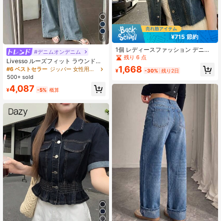
¥715 節約
7
1個 レディースファッション デニム
#デニムオンデニム
ベスト、カジュアル ルーズ ショート
残り 6 点
Livesso ルーズフィット ラウンドネ
ノースリーブ デニムベスト トップ、
1,668
ック ベスト とデニムジーンス セッ
#6 ベストセラー
ジッパー 女性用デニムツーピース衣装
レディース空港アウトフィット アウ
¥
-30%
残り2日
ト(レディース カジュアル)
ターウェア、秋のレイヤリングに適
500+ sold
しています
4,087
¥
-5%
概算