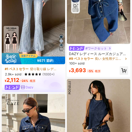
#ワークセット
10
DAZY レディース ルーズカジュアル
ノースリーブトップ & ロング ストレ
#9 ベストセラー
長い 女性用デニムツーピース衣装
¥671 節約
ートデニムベスト セット、春夏シー
100+ sold
ズンに適しています
#1 ベストセラー
切り取り線 レディースジーンズ
3,693
¥
-5%
概算
2.9k+ sold
(1000+)
2,112
¥
-24%
概算
Dazy