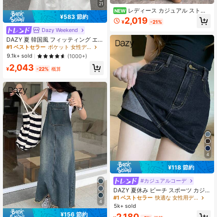
21
レディース カジュアル ストレ
NEW
¥583 節約
ートレッグジーンズ ウォッシュ加工
2,019
¥
-21%
ローウエスト ポケット付き ロング丈
Dazy Weekend
ストレッチなし 日常着用向け 秋用
DAZY 夏 韓国風 フィッティング エ
レガントなデニムタンクトップ (レデ
#1 ベストセラー
ポケット 女性デニムトップス
ィース)
9.1k+ sold
(1000+)
2,043
¥
-22%
概算
4
¥118 節約
#カジュアルコーデ
DAZY 夏休み ビーチ スポーツ カジ
ュアル ロー デニム スカート ジーン
#1 ベストセラー
快適な 女性用デニムスカート
4
ズスカート
5k+ sold
¥156 節約
2,180