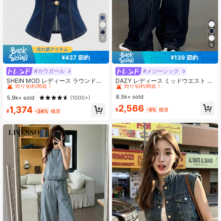
2M フォロワー
4.91
11
6
¥437 節約
¥139 節約
#カウガール
#メジーシック
#1 ベストセラー
女性デニムトップス
#1 ベストセラー
に ボタン デニムパンツ
売り切れ間近！
売り切れ間近！
SHEIN MOD レディース ラウンドネ
DAZY レディース ミッドウエスト バ
ック シングルブレスト カジュアル
ナナパンツ カジュアルジーンズ
#1 ベストセラー
#1 ベストセラー
女性デニムトップス
女性デニムトップス
#1 ベストセラー
#1 ベストセラー
に ボタン デニムパンツ
に ボタン デニムパンツ
ノースリーブデニムトップ
8.5k+ sold
売り切れ間近！
売り切れ間近！
売り切れ間近！
売り切れ間近！
5.9k+ sold
(1000+)
#1 ベストセラー
女性デニムトップス
#1 ベストセラー
に ボタン デニムパンツ
2,566
1,374
¥
-5%
概算
¥
-24%
概算
売り切れ間近！
売り切れ間近！