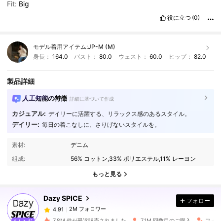
Fit:
Big
役に立つ
(0)
モデル着用アイテム:
JP-M (M)
身長：
164.0
バスト：
80.0
ウェスト：
60.0
ヒップ：
82.0
製品詳細
人工知能の特徴
詳細に基づいて作成
カジュアル:
デイリーに活躍する、リラックス感のあるスタイル。
デイリー:
毎日の着こなしに、さりげないスタイルを。
2M フォロワー
4.91
素材:
デニム
組成:
56% コットン,33% ポリエステル,11% レーヨン
2M フォロワー
4.91
もっと見る
Dazy SPICE
フォロー
2M フォロワー
4.91
r***0
は
1日前
に購入しました
7.8M 件が最近販売されました
7.1M 回数目のご購入
フォロ