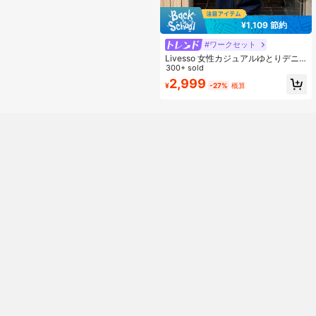
¥1,109 節約
#ワークセット
Livesso 女性カジュアルゆとりデニ
ムベスト&ジーンズセット、セットア
300+ sold
ップ レディース
2,999
¥
-27%
概算