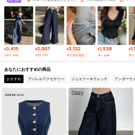
2M フォロワー
4.91
2M フォロワー
4.91
2M フォロワー
4.91
3,415
2,007
3,132
1,539
1,
¥
¥
¥
¥
¥
100+ sold
29% OFF
売り切れ間近！
1k+ sold
売り
2M フォロワー
4.91
あなたにおすすめの商品
おすすめ
アパレルアクセサリー
ジュエリー＆ウォッチ
アンダーウ
2M フォロワー
4.91
2M フォロワー
4.91
2M フォロワー
4.91