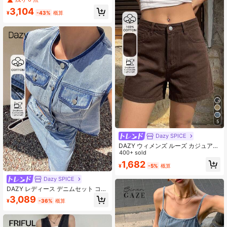
インミニスカート デニム 2ピースセ
3,104
ット レディース、春秋
¥
-43%
概算
5
Dazy SPICE
DAZY ウィメンズ ルーズ カジュアル
ダメージデニムショーツ、新作サマ
400+ sold
ースタイル
1,682
¥
-5%
概算
Dazy SPICE
DAZY レディース デニムセット コン
トラストトリム ラウンドネック ノー
3,089
¥
-36%
概算
スリーブ ポケット カジュアル ロン
グスカート＆トップス