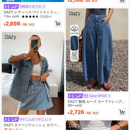
¥
-5%
概算
#韓国スタイル
DAZY レディース ワイドストラップ
ボタンポケット カジュアル デニム
1.1k+ sold
(1000+)
ワンピース サンドレス マキシドレス
2,898
¥
-5%
概算
Dazy SPICE
DAZY 無地 ルーズ カーブドレッグ
カジュアル ストリートウェア 夏 デ
80+ sold
ニム クロップドパンツ レディース
2,726
¥
-5%
概算
デニム オーバーオール ジャンプスー
ツ スクール
#デニムオンデニム
DAZY ダメージウォッシュ カラーブ
ロック ルーズ 半袖ジャケット & Aラ
残り 6 点