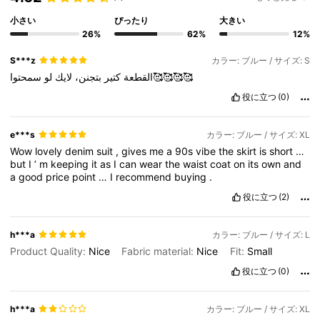
小さい
ぴったり
大きい
26%
62%
12%
S***z
カラー: ブルー / サイズ: S
سمحتوا🥰🥰🥰🥰
القطعة
كتير
بتجنن،
لايك
لو
役に立つ
(0)
e***s
カラー: ブルー / サイズ: XL
Wow
lovely
denim
suit
,
gives
me
a
90s
vibe
the
skirt
is
short
…
but
I
’
m
keeping
it
as
I
can
wear
the
waist
coat
on
its
own
and
a
good
price
point
…
I
recommend
buying
.
役に立つ
(2)
h***a
カラー: ブルー / サイズ: L
Product Quality:
Nice
Fabric material:
Nice
Fit:
Small
役に立つ
(0)
h***a
カラー: ブルー / サイズ: XL