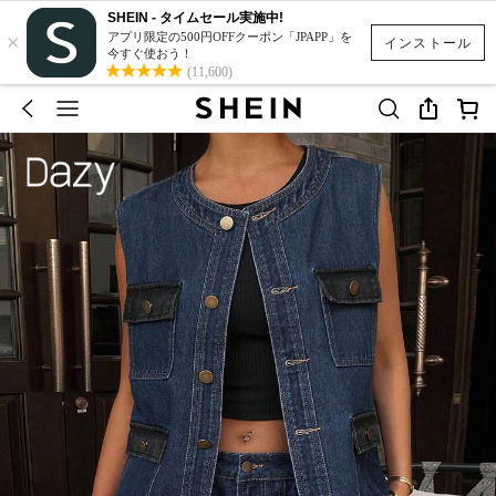
SHEIN - タイムセール実施中!
×
アプリ限定の500円OFFクーポン「JPAPP」を
インストール
今すぐ使おう！
(11,600)