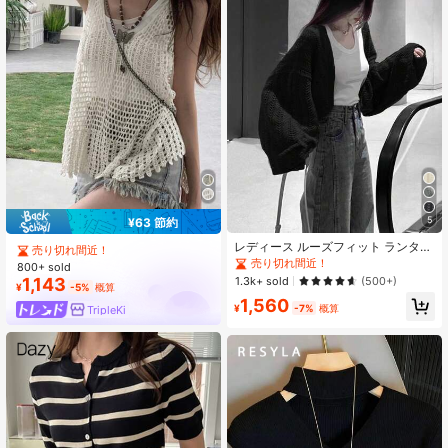
5
¥63 節約
レディース ルーズフィット ランタン
売り切れ間近！
スリーブ カーディガン 無地 ファッ
売り切れ間近！
800+ sold
ショナブル&多用途 ブラック 夏向け
1.3k+ sold
1,143
(500+)
¥
-5%
概算
1,560
¥
-7%
概算
TripleKi