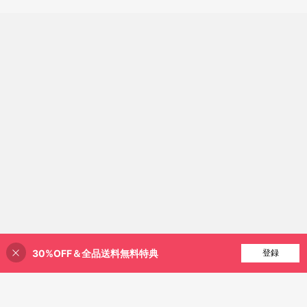
30%OFF＆全品送料無料特典
買い物かごに追加
登録
32% 割引！