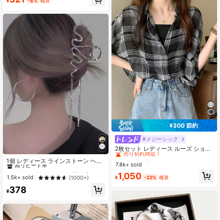
¥
-8%
概算
¥300 節約
#メジーシック
#2 ベストセラー
に シアー デイリーシャツ
売り切れ間近！
2枚セット レディース ルーズ ショー
#3 ベストセラー
シルバー 髪の爪
トシャツ & キャミソールトップ、春/
#2 ベストセラー
#2 ベストセラー
に シアー デイリーシャツ
に シアー デイリーシャツ
高リピート率
1個 レディース ラインストーン ヘア
夏新作、チェック柄 薄手 セミシアー
7.8k+ sold
売り切れ間近！
売り切れ間近！
クリップ、ヘアクリップ、ヘアアク
#3 ベストセラー
#3 ベストセラー
シルバー 髪の爪
シルバー 髪の爪
シフォン 日よけブラウス カジュアル
#2 ベストセラー
に シアー デイリーシャツ
セサリー、バケーション用
1,050
ブラック
高リピート率
高リピート率
1.5k+ sold
(1000+)
¥
-22%
概算
売り切れ間近！
#3 ベストセラー
シルバー 髪の爪
378
¥
高リピート率