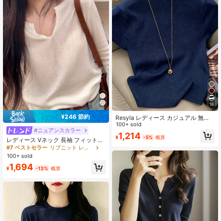
16
¥246 節約
Resyla レディース カジュアル 無地
マンダリンカラー ニットトップ 夏用
100+ sold
#ニュアンスカラー
1,214
¥
-5%
概算
レディース Vネック 長袖 フィットニ
ットセーター、秋/冬に適していま
#7 ベストセラー
リブニット レディースセーター
す、ミニマリストカジュアル、日常
100+ sold
の通勤に適しています、長袖トップ
1,694
ス 秋
¥
-13%
概算