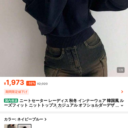
1/9
1,973
-32%
¥
¥2,920
期間限定値下げ
ニートセーター レーディス 秋冬 インナーウェア 韓国風 ル
国内発送
ーズフィット ニットトップス カジュアル オフショルダーデザ
イン ゆったり 合わせやすい 長袖ニットセーター 無地カラー
カラー: ネイビーブルー