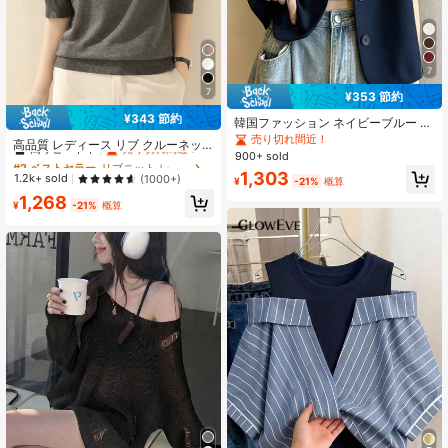
7
7
¥353 節約
¥343 節約
韓国ファッション ネイビーブルー レ
#2 ベストセラー
リブニット レディースセーター
ディース ブレザージャケット、半袖
売り切れ間近！
高リピート率
売り切れ間近！
高品質 レディース リブ クルーネッ
カジュアルスーツトップ、夏の新作
900+ sold
ク 中袖 ニットセーター トップス、
#2 ベストセラー
#2 ベストセラー
リブニット レディースセーター
リブニット レディースセーター
ファッショナブルなルーズフィッ
1,303
高リピート率
高リピート率
売り切れ間近！
売り切れ間近！
1.2k+ sold
(1000+)
¥
-21%
概算
ト、秋春新作
#2 ベストセラー
リブニット レディースセーター
1,268
¥
-21%
概算
高リピート率
売り切れ間近！