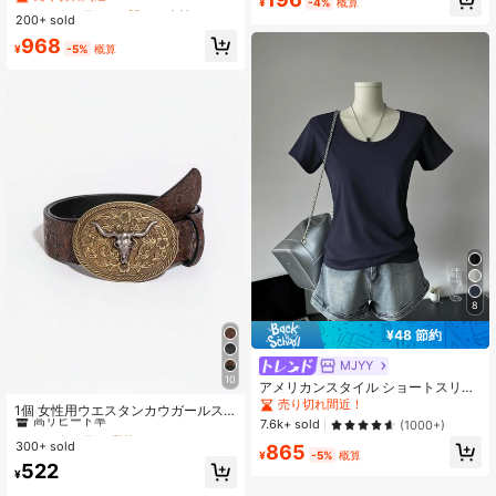
#5 ベストセラー
#5 ベストセラー
に 新しい 女性用ブラウス
に 新しい 女性用ブラウス
¥
-4%
概算
売り切れ間近！
ツ、クローゼット整理、寮の洗濯、
ポリエステル トップス、秋のファッ
200+ sold
売り切れ間近！
売り切れ間近！
旅行の乾燥収納、大学寮の必需品に
ションルックを作るのに最適な選
#5 ベストセラー
に 新しい 女性用ブラウス
968
適しています
択。夏
¥
-5%
概算
売り切れ間近！
8
¥48 節約
MJYY
10
アメリカンスタイル ショートスリー
#6 ベストセラー
動物の ウィメンズベルト&ベルトアクセサリー
ブ クルーネック フィットTシャツ レ
売り切れ間近！
高リピート率
1個 女性用ウエスタンカウガールス
ディース ホワイト 春夏カジュアル
7.6k+ sold
タイル エンボス加工ビンテージバッ
(1000+)
#6 ベストセラー
#6 ベストセラー
動物の ウィメンズベルト&ベルトアクセサリー
動物の ウィメンズベルト&ベルトアクセサリー
クルベルト、ミュージックフェステ
300+ sold
高リピート率
高リピート率
865
ィバル夏、学校秋、秋、ハロウィン
¥
-5%
概算
#6 ベストセラー
動物の ウィメンズベルト&ベルトアクセサリー
522
¥
高リピート率