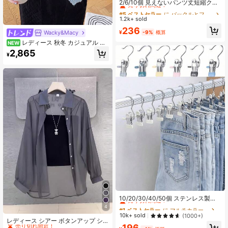
売り切れ間近！
2/6/10個 見えないパンツ丈短縮クリ
ップ、シームレスパンツ丈クリッ
#5 ベストセラー
#5 ベストセラー
に バックルとフック バックルとフック
に バックルとフック バックルとフック
プ、隠しパンツ丈ヘミング、滑り止
1.2k+ sold
売り切れ間近！
売り切れ間近！
めパンツ丈アジャスター、パンツ丈
#5 ベストセラー
に バックルとフック バックルとフック
236
の引きずりを防ぐ、シームレスパン
¥
-9%
概算
Wacky&Macy
売り切れ間近！
ツ丈短縮、ジーンズ、カジュアルパ
レディース 秋冬 カジュアル ミ
NEW
ンツ、カスタム衣類に適しています
ニマル ヴィンテージ 優しい ストラ
2,865
¥
イプ フリンジ付き セーターカーディ
ガン
#1 ベストセラー
に マルチカラー パンツラック
売り切れ間近！
10/20/30/40/50個 ステンレス製衣
類クリップ、ステンレス製パンツハ
#1 ベストセラー
#1 ベストセラー
に マルチカラー パンツラック
に マルチカラー パンツラック
4
#5 ベストセラー
に 新しい 女性用ブラウス
ンガークリップ フック付き、錆びに
売り切れ間近！
売り切れ間近！
10k+ sold
(1000+)
くい省スペースハンガークリップ、
売り切れ間近！
レディース シアー ボタンアップ シ
#1 ベストセラー
に マルチカラー パンツラック
196
ジーンズ、パンツ、スカート、ブー
ャツカラー 長袖 レギュラーフィット