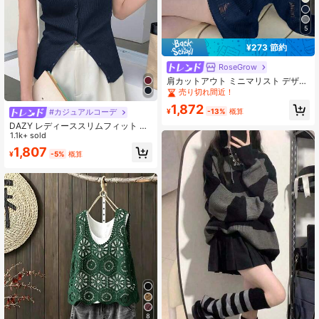
5
¥273 節約
RoseGrow
肩カットアウト ミニマリスト デザイ
ン ディストレス プルオーバーセータ
売り切れ間近！
ー、外出、デート、家庭、通勤に適
1,872
しています、秋冬
¥
-13%
概算
#カジュアルコーデ
DAZY レディーススリムフィット ノ
ースリーブVネックニットトップ、ビ
1.1k+ sold
ジネスカジュアルスタイル夏用、サ
1,807
¥
-5%
概算
マーニット ベスト
8