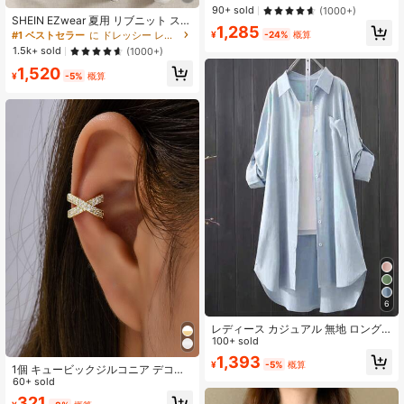
ウス、2026年春秋冬新作 ビジネス用
90+ sold
(1000+)
ネイビーコットンライニング レディ
SHEIN EZwear 夏用 リブニット スリ
1,285
ース
ムフィット ベースタンクトップ 3パ
#1 ベストセラー
に ドレッシー レディースタンクトップ
¥
-24%
概算
ック
1.5k+ sold
(1000+)
1,520
¥
-5%
概算
6
レディース カジュアル 無地 ロング
シャツ 春
100+ sold
1,393
¥
-5%
概算
1個 キュービックジルコニア デコレ
ーション イヤーカフ 銅 ジュエリー
60+ sold
321