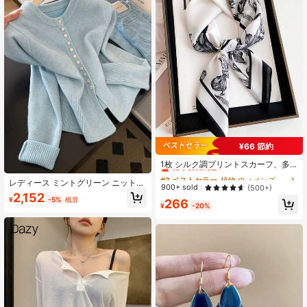
¥66 節約
#3 ベストセラー
植物 ウィメンズスカーフ&スカーフアクセサリー
売り切れ間近！
1枚 シルク調プリントスカーフ、多
用途ヘアバンド/ネックスカーフ、フ
#3 ベストセラー
#3 ベストセラー
植物 ウィメンズスカーフ&スカーフアクセサリー
植物 ウィメンズスカーフ&スカーフアクセサリー
レディース ミントグリーン ニットウ
ァッションショール、エレガントで
売り切れ間近！
売り切れ間近！
900+ sold
(500+)
ールカーディガン、快適で暖かい、
多機能、ドレスのヘアバンドやヘア
2,152
#3 ベストセラー
植物 ウィメンズスカーフ&スカーフアクセサリー
¥
-5%
概算
長袖リブニットトップ、ラウンドネ
266
タイとしても使えます
¥
-20%
売り切れ間近！
ック ボタンフロント、冬の必需品 秋