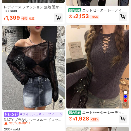
レディース ファッション 無地 透か
ニットセーター レーディス
国内発送
し編み アシンメトリーヘム ノースリ
1k+ sold
カラーブロック ストライプ 秋冬 新
ーブ ルーズ カジュアル ニットトッ
2,153
1,399
¥
-35%
作 シンプルデザイン 柔らかい イン
¥
-5%
概算
プス 夏用
ナーウェア ファッション カジュアル
日常 通勤 デート最適 ゆったりニッ
ト フード付き
4
ニートセーター レーディス
国内発送
#フィッシュネットフィット
#10 ベストセラー
ファブリック レディースセーター
GUREITOJP レース風 カットアウト
1,928
売り切れ間近！
DAZY ブラなし シースルー ドロップ
¥
-38%
付き スリムフィット ケーブルニット
ショルダー セーター、秋の女性服 ニ
#10 ベストセラー
#10 ベストセラー
ファブリック レディースセーター
ファブリック レディースセーター
暖かい ラウンドネック 長袖 カジュ
ットトップス
アル フォーマル ソリッドカラー 女
200+ sold
売り切れ間近！
売り切れ間近！