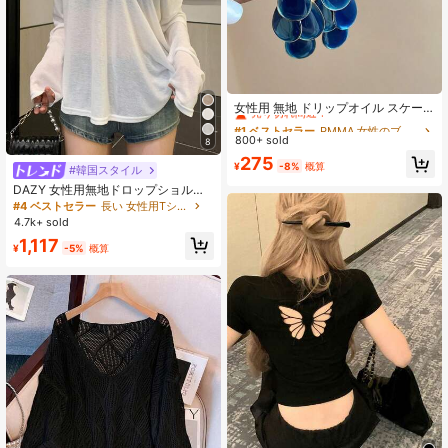
#1 ベストセラー
PMMA 女性のブラブライヤリング
売り切れ間近！
女性用 無地 ドリップオイル スケー
ル ピアス 1ペア
#1 ベストセラー
#1 ベストセラー
PMMA 女性のブラブライヤリング
PMMA 女性のブラブライヤリング
800+ sold
売り切れ間近！
売り切れ間近！
8
#1 ベストセラー
PMMA 女性のブラブライヤリング
275
¥
-8%
概算
#韓国スタイル
売り切れ間近！
DAZY 女性用無地ドロップショルダ
ーTシャツ シアー長袖トップス、秋
#4 ベストセラー
長い 女性用Tシャツ
の女性用衣類 水着用カバーアップ
4.7k+ sold
1,117
¥
-5%
概算