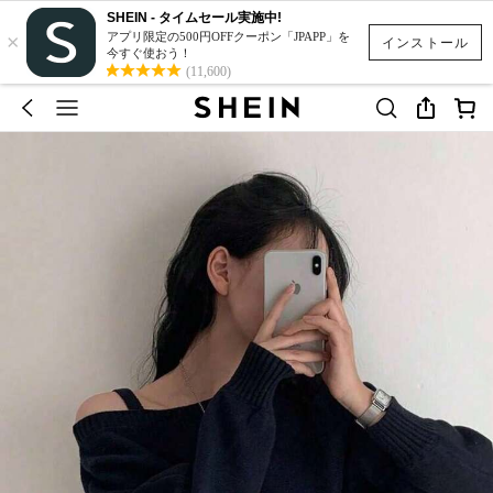
SHEIN - タイムセール実施中!
×
アプリ限定の500円OFFクーポン「JPAPP」を
インストール
今すぐ使おう！
(11,600)