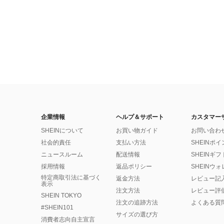
企業情報
ヘルプ＆サポート
カスタマー
SHEINについて
お買い物ガイド
お問い合わ
社会的責任
支払い方法
SHEINポ
ニュースルーム
配送情報
SHEINギ
採用情報
返品ポリシー
SHEINウ
特定商取引法に基づく
返金方法
レビュー記
表示
注文方法
レビュー評
SHEIN TOKYO
注文の追跡方法
よくある質
#SHEIN101
サイズの選び方
消費者志向自主宣言