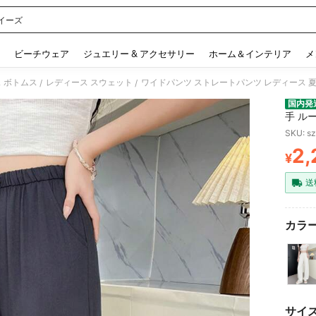
イーズ
 and down arrow keys to navigate search 検索履歴 and 人気ワード. Press Enter to 
ビーチウェア
ジュエリー & アクセサリー
ホーム＆インテリア
メ
 ボトムス
レディース スウェット
/
/
国内発
手 ル
長 体
SKU: s
学 旅
2,
よけ 
¥
PR
ル シ
ト美人
送
カラー
サイ