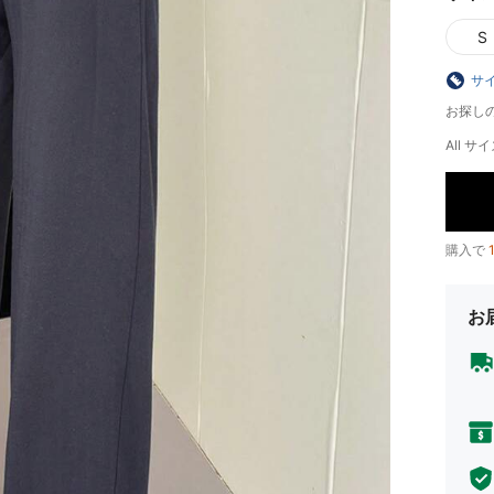
S
サ
お探し
All サイ
購入で
お