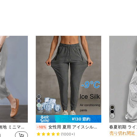
11
¥130 節約
#8 ベストセラ
 大きめポケット付き 秋の通勤・新学期・夏向け
女性用 夏用 アイスシルク 通気性ランニングパンツ、ジッパーポケット&ウエストゴム仕様の軽量スポーツズボン、フィットネス&ジョギング春用
-10%
売り切れ間近
#8 ベストセラ
#8 ベストセラ
(1000+)
d