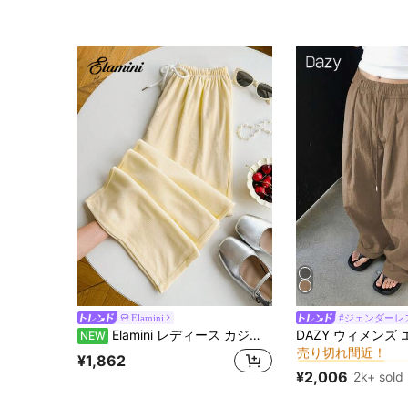
Elamini
#ジェンダーレ
#2 ベストセラー
Elamini レディース カジュアル 快適 ホームウェア ニット ジャガード ロングパンツ
NEW
売り切れ間近！
#2 ベストセラー
#2 ベストセラー
¥1,862
売り切れ間近！
売り切れ間近！
¥2,006
2k+ sold
#2 ベストセラー
売り切れ間近！