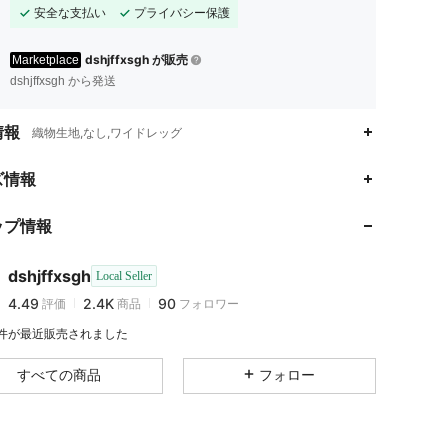
安全な支払い
プライバシー保護
dshjffxsgh が販売
Marketplace
dshjffxsgh から発送
情報
織物生地,なし,ワイドレッグ
4.49
2.4K
90
ズ情報
4.49
2.4K
90
ップ情報
4.49
2.4K
90
4.49
2.4K
90
dshjffxsgh
Local Seller
4.49
2.4K
90
評価
商品
フォロワー
h***9
が
1日前
にフォローしました
4.49
2.4K
90
9 件が最近販売されました
4.49
2.4K
90
すべての商品
フォロー
4.49
2.4K
90
4.49
2.4K
90
4.49
2.4K
90