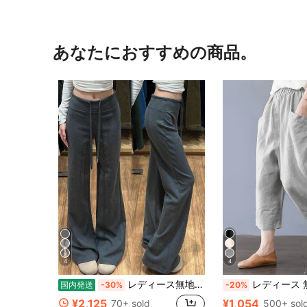
あなたにおすすめの商品。
4
4
レディース無地スウィートカジュアルストレートロングパンツ，ハイウエストデザインでドレープ感が美しく着痩せ効果抜群，ゆったりとしていて肌触りが良く快適，ウエストドローコードでフィット感を自在に調整，在宅・日常・通勤などあらゆる場面で活躍する使い勝手の良いボトムス
レディース 無地 ミニマル カジュアル 7/8丈パンツ
国内発送
-30%
-20%
¥2,125
¥1,054
70+ sold
500+ sol