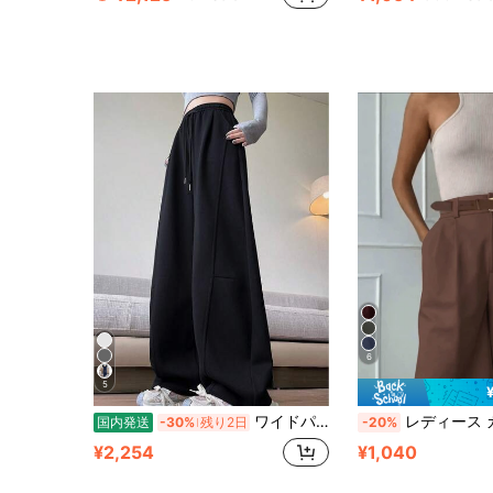
6
5
ワイドパンツ カーブパンツ レディース パンツ カーブシルエット ワイドシルエット 低身長向け 美脚 脚長 体型カバー ゆったり ルーズ リラックス イージーパンツ カジュアル スポーツミックス ストリート 韓国風 春 秋 デイリー お出かけ 旅行 ルームウエア ワンマイル ウエストゴム 動きやすい 快適 着回し
レディース カジュアル ルーズ スト
国内発送
-30%
残り2日
-20%
¥2,254
¥1,040