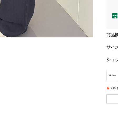
商品
サイ
ショ
71