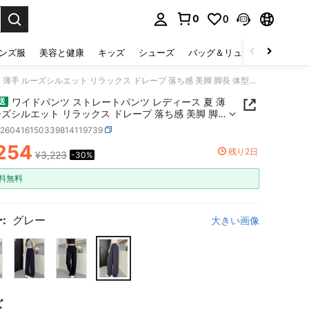
0
0
select.
ンズ服
美容と健康
キッズ
シューズ
バッグ＆リュック
下着＆
ワイドパンツ ストレートパンツ レディース 夏 薄手 ルーズシルエット リラックス ドレープ 落ち感 美脚 脚長 体型カバー ハイウエスト ウエストゴム 楽ちん 通勤 通学 旅行 休日 散歩 カジュアル きれいめ クラシック 上品 日よけ UV対策 さらり 快適 ロングパンツ ナチュラルスタイル シンプル コーデ自在 デイリー 着回し 軽やか シルエット美人
ワイドパンツ ストレートパンツ レディース 夏 薄
送
ーズシルエット リラックス ドレープ 落ち感 美脚 脚
型カバー ハイウエスト ウエストゴム 楽ちん 通勤 通
z260416150339814119739
行 休日 散歩 カジュアル きれいめ クラシック 上品 日
254
UV対策 さらり 快適 ロングパンツ ナチュラルスタイ
残り2日
¥3,223
-30%
ICE AND AVAILABILITY
ンプル コーデ自在 デイリー 着回し 軽やか シルエッ
料無料
:
グレー
大きい画像
ズ