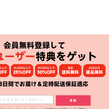
アプリ
購読
登録
登録する