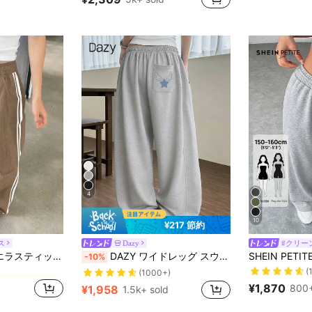
デイリー 女性用スウェットパンツ
#1 ベストセラー
売り切れ間近！
4
10
¥217 節約
ス
Dazy
#クリー
カーキ 女性用ボトムス
DAZY ウィメンズ エラスティック ウエスト パッチワーク テープ ルーズ ストリートスタイル ロングパンツ、オールシーズン 秋
DAZY ワイドレッグ スウェットパンツ カジュアル レディース アメリカンスタイル
-10%
カーキ 女性用ボトムス
カーキ 女性用ボトムス
(
(1000+)
¥1,870
800+
¥1,958
1.5k+ sold
カーキ 女性用ボトムス