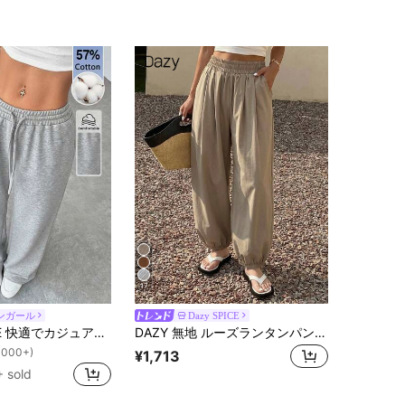
17
ンガール
Dazy SPICE
SHEIN PETITE 快適でカジュアルな無地ニットワイドレッグ レディーススウェットパンツ、プチサイズ女性向け
DAZY 無地 ルーズランタンパンツ カジュアル バケーション 夏 レディース ロングパンツ スクール
1000+)
¥1,713
 sold