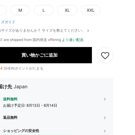
M
L
XL
XXL
イズガイド
のサイズがありませんか？ サイズを教えてください。
ズ are shipped from 国内発送 offering
より速い配送
.
買い物かごに追加
14
SHEINポイントがたまる
届け先
Japan
送料無料
お届け予定日:
8月13日 - 8月14日
返品無料
ショッピングの安全性