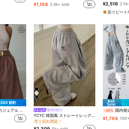
売り切れ間近
売り切れ間近
¥2,516
2.5k
¥1,168
2.4k+ sold
#8 ベストセラ
売り切れ間近
高リピート
4
¥260 節約
レートレッグ パンツ、無地、夏用
国内発送｜春服 レディース,とれーなーレディース ハイウエ
YC'YC
-30%
デイリー 女性用スウェットパンツ
#1 ベストセラー
YCYC 韓国風 ストレートレッグ カジュアル ルーズ 万能 スウェットパンツ レディース 秋
売り切れ間近！
¥1,769
100+
デイリー 女性用スウェットパンツ
デイリー 女性用スウェットパンツ
#1 ベストセラー
#1 ベストセラー
売り切れ間近！
売り切れ間近！
¥2,309
5k+ sold