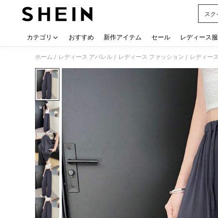
スク
Use up
カテゴリ
おすすめ
新作アイテム
セール
レディース服
ホーム
レディース アパレル
レディース ファッション
レディース
/
/
/