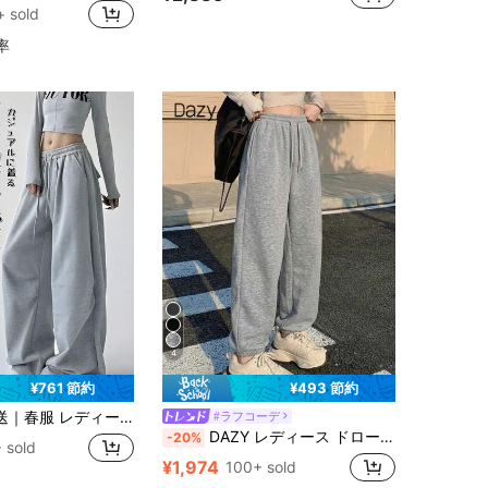
！
！
+ sold
プレーン レディースパンツ
ー
！
率
4
¥761 節約
¥493 節約
ストすうぇっと スウェットパンツ レディース ルーズ プリーツ 無地 カジュアル スポーツパンツ、春秋,通勤・授業・運動外出・レジャー
#ラフコーデ
DAZY レディース ドローストリング ウエスト ルーズフィット アンクル カフ付き ロング スウェットパンツ Y2K
-20%
 sold
¥1,974
100+ sold