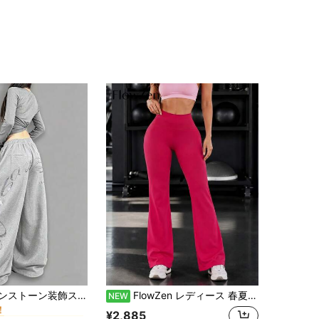
プレーン レディースパンツ
ー
春夏初期 ラインストーン装飾スウェットパンツ、レトロアメリカンシック ルーズフィット リラックスジャズダンス ワイドレッグ カジュアルパンツ レディース
FlowZen レディース 春夏新作 シームレス ハイウエスト フレア ヨガパンツ、お腹引き締め ヒップアップ 弾性 フィットネスレギンス、ピーチヒップ美脚 スリム ワイドレッグパンツ、肌に優しい 通気性 素肌感、快適なスリムフィット プレミアムルック、デイリー、カジュアル、フィットネス、ランニング、バケーション、デート、ストリートウェア、アウトドアスポーツ、学校再開、ジムトレーニング、音楽フェス、感謝祭、バレンタインデー、新年、パーティーに適しています
NEW
！
プレーン レディースパンツ
プレーン レディースパンツ
ー
ー
¥2,885