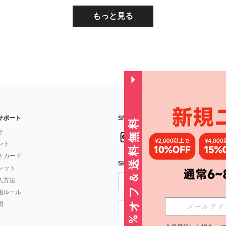
もっと見る
サポート
SNSフォローはこちら：
30%オフ＆送料無料
せ
イント
フトカード
SHEIN STYLE NEWSを購読する
ォレット
入方法
価ルール
問
JP + 81