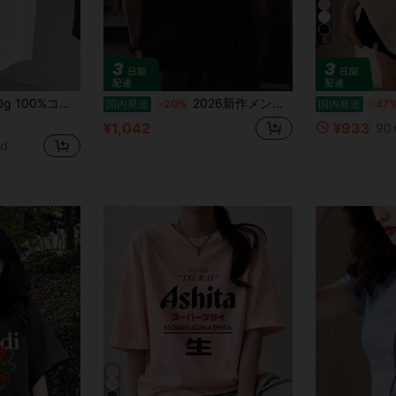
6
ィース夏ファッション服、レターブレッドプリント半袖Tシャツ、カップルスタイル、インナーウェア、アウターウェア、オフィスカジュアルラウンドネック半袖トップス
2026新作メンズTシャツ、シンプルな黒のプリント、綿100%材料で肌にYOしく通気性があり刺激が少ないない、感のあるデザインですごい雰囲気、ゆったりとしたシルエットで体型をカバー、春夏の通常使用いやデート、旅行するに最适
国内発送
-20%
国内発送
-47
¥1,042
¥933
90+
ld