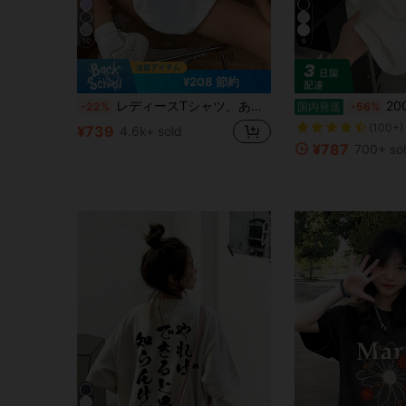
10
6
¥208 節約
レディースTシャツ、あなただけのオリジナルTシャツをプリント、テキスト/画像を追加できます(バッジパターン/会社ロゴ/家族写真/自撮り)。ホワイト夏用
200g 100%コットンTシャツ、2026レデ
-22%
国内発送
-56%
(100+)
¥739
4.6k+ sold
¥787
700+ so