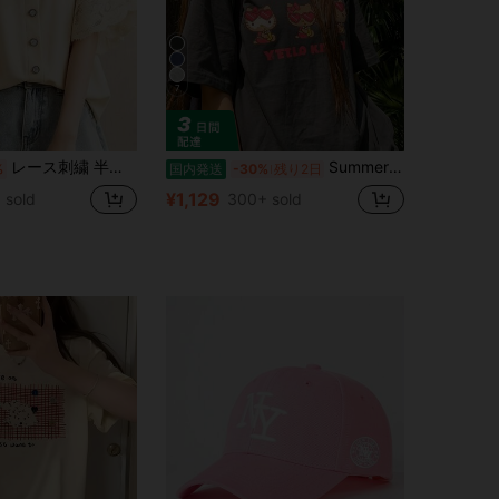
7
レース刺繍 半袖ブラウス レディース Vネック 前開きボタン 夏 大人かわいい トップス 着痩せ 親肌素材 オフィスカジュアル デイリー デート
Summer Japanese-style cute girl look, Sanrio Hello Kitty simple pattern print, pure cotton sweet-style T-shirt
%
国内発送
-30%
残り2日
¥1,129
 sold
300+ sold