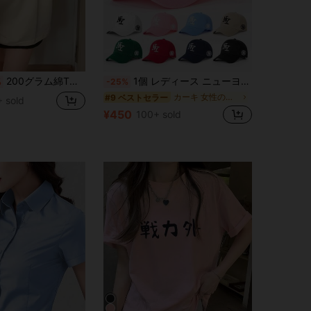
200グラム綿Tシャツ夏2025女性の新しい半袖プリントパターンルーズラウンドネック小さなシャツのトップス
1個 レディース ニューヨークレター刺繍ベースボールキャップ、春/秋の旅行、ビーチバケーション用のファッションカジュアル帽子
%
-25%
カーキ 女性の野球帽
#9 ベストセラー
 sold
¥450
100+ sold