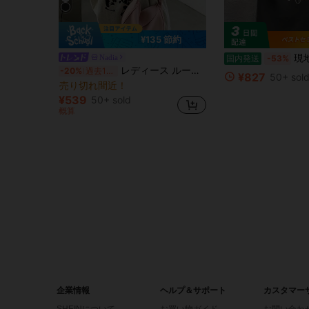
¥135 節約
現地出荷の100%純綿200g Tシャツ、2
Nadia
国内発送
-53%
レディース ルーズフィット ラウンドネック 半袖 和柄プリントTシャツ、春/夏カジュアル
-20%
過去10時間
¥827
50+ sol
売り切れ間近！
¥539
50+ sold
概算
企業情報
ヘルプ＆サポート
カスタマー