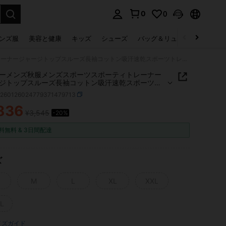
0
0
select.
ンズ服
美容と健康
キッズ
シューズ
バッグ＆リュック
下着＆
パーカーメンズ秋服メンズスポーツスポーティトレーナージャージトップスルーズ長袖コットン吸汗速乾スポーツトレーニング外出旅行かっこいいレトログランジY2K厚手防寒暖かい 黒 スタイリッシュレタリングプリント リミテッドエディション 限定版 ゴールドカラー文字 ストリートファッション 韓国ファッション 男女兼用 デイリーユース カジュアルファッションに最適
ーメンズ秋服メンズスポーツスポーティトレーナー
ジトップスルーズ長袖コットン吸汗速乾スポーツト
ング外出旅行かっこいいレトログランジY2K厚手防
z260126024779371479713
い 黒 スタイリッシュレタリングプリント リミテッ
ィション 限定版 ゴールドカラー文字 ストリートフ
836
¥3,545
-20%
ICE AND AVAILABILITY
ョン 韓国ファッション 男女兼用 デイリーユース カ
ルファッションに最適
料無料 & 3日間配達
ズ
M
L
XL
XXL
L
イズガイド