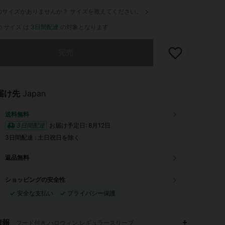
のサイズがありませんか？ サイズを教えてください。
 サイズ は
3日間配達
の対象となります
ありませんが、この商品は完売しました。
完売
届け先
Japan
送料無料
3日間配達
お届け予定日:
8月12日
3日間配達 : 土日祝日を除く
返品無料
ショッピングの安全性
安全な支払い
プライバシー保護
情報
フード付き,ハロウィン,レギュラースリーブ