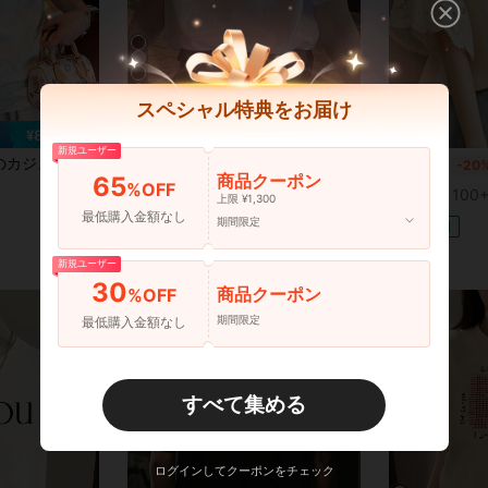
5
スペシャル特典をお届け
¥812 節約
新規ユーザー
ントオーバーサイズTシャツ、クルーネック半袖、女性用ルーズフィットストリートウェアトップス
国内発送 純綿 T シャツ 2026 夏新作 プリント柄 レディース丸首半袖 カジュアルコーデ カップル着用可
国内発送
-20%
国内発送
-20
商品クーポン
65
%OFF
¥989
¥2,129
100+ sold
100+
上限 ¥1,300
最低購入金額なし
期間限定
4-5日
新規ユーザー
30
商品クーポン
%OFF
期間限定
最低購入金額なし
すべて集める
ログインしてクーポンをチェック