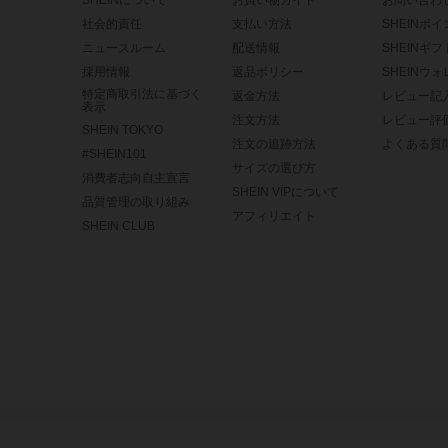
SHEINについて
お買い物ガイド
お問い合わ
社会的責任
支払い方法
SHEINポ
ニュースルーム
配送情報
SHEINギ
採用情報
返品ポリシー
SHEINウ
特定商取引法に基づく
返金方法
レビュー記
表示
注文方法
レビュー評
SHEIN TOKYO
注文の追跡方法
よくある質
#SHEIN101
サイズの選び方
消費者志向自主宣言
SHEIN VIPについて
品質管理の取り組み
アフィリエイト
SHEIN CLUB
©2009-2026 SHEINAll Rights Reserved