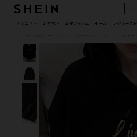
スク
Use up
カテゴリ
おすすめ
新作アイテム
セール
レディース服
ホーム
レディース アパレル
レディース ファッション
レディース
/
/
/