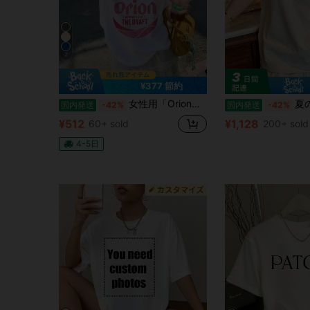
7
¥377 節約
女性用「Orion」グラフィックプリントTシャツ、クルーネック ドロップショルダー カジュアル半袖トップス、春に最適
夏のカジュアルレタープリ
国内発送
-42%
国内発送
-42%
¥512
¥1,128
60+ sold
200+ sold
4-5日