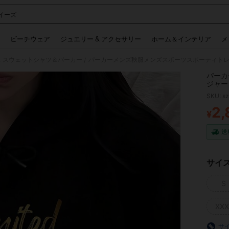
イーズ
 and down arrow keys to navigate search 検索履歴 and 人気ワード. Press Enter to 
ビーチウェア
ジュエリー & アクセサリー
ホーム＆インテリア
メ
 スウェットシャツ＆パーカー
/
パーカ
ジャー
レーニ
SKU: s
寒暖か
ドエデ
2,
¥
PR
ァッシ
ジュア
送
サイ
S
XXX
サ