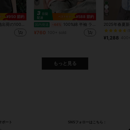
7
16
¥950 節約
¥588 節約
026レディース夏ファッションプリント半袖Tシャツ、カップルスタイル、インナーにもアウターにも適し、オフィスカジュアルラウンドネックの楽しい半袖トップス。
100%綿 半袖 ラウンドネック Tシャツ 夏服 レディース おもしろプリント ゆったり カジュアル トップス
国内発送
-44%
(
¥760
d
100+ sold
¥1,288
400+
もっと見る
サポート
SNSフォローはこちら：