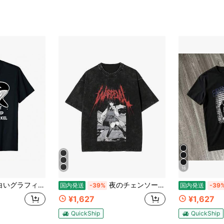
16
ャチの魚夏のグンパイナップルノベルティTシャツTシャツ男性女性用Kids
夜のチェンソーマン 戦争の悪魔 Tシャツ ウォッシュ加工 100_ コットン オーバーサイズ Tシャツ 麻倉みたら メンズ レディース トップス ストリートウェア サマーTシャツ
国内発送
-39%
国内発送
-39
¥1,627
¥1,627
QuickShip
QuickShip