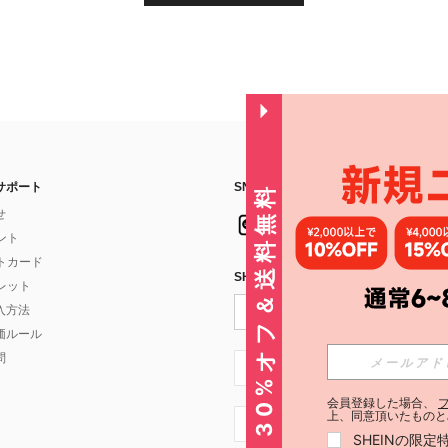
サポート
SNSフォローはこちら：
30%オフ＆送料無料
せ
イント
フトカード
SHEIN STYLE NEWSを購読する
ォレット
入方法
価ルール
問
JP + 81
会員登録した場合、
上、同意頂いたものと
JP + 81
SHEINの限