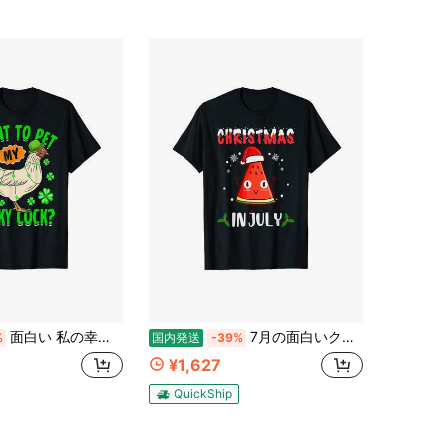
面白い 私の幸運なコックを撫でたい 聖パトリックの日 レプラコーン T-Shirt
7月の面白いクリスマススイカ夏休み男性女性キッズT-Shirt
%
国内発送
-39%
¥1,627
QuickShip