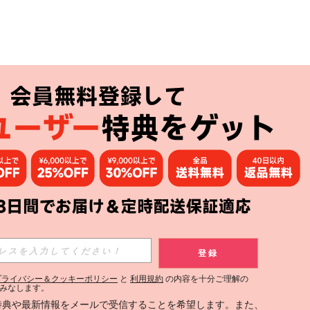
アプリ
購読
登録
登録する
プライバシー＆クッキーポリシー
と
利用規約
の内容を十分ご理解の
みなします。
購読
定特典や最新情報をメールで受信することを希望します。また、