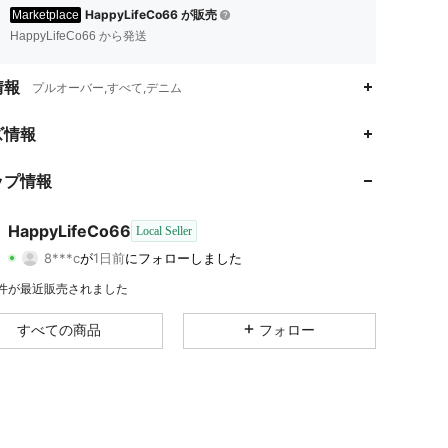
HappyLifeCo66 が販売
Marketplace
HappyLifeCo66 から発送
情報
プルオーバー,すべて,デニム
ズ情報
ップ情報
4.18
3.5K
15
HappyLifeCo66
4.18
3.5K
15
Local Seller
8***c
が
1日前
にフォローしました
4.18
3.5K
15
評価
商品
フォロワー
4.18
3.5K
15
4 件が最近販売されました
4.18
3.5K
15
すべての商品
フォロー
4.18
3.5K
15
4.18
3.5K
15
4.18
3.5K
15
4.18
3.5K
15