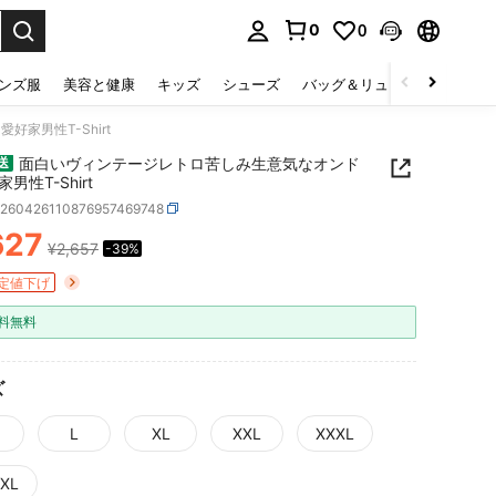
0
0
select.
ンズ服
美容と健康
キッズ
シューズ
バッグ＆リュック
下着＆
家男性T-Shirt
面白いヴィンテージレトロ苦しみ生意気なオンド
送
男性T-Shirt
z260426110876957469748
627
¥2,657
-39%
ICE AND AVAILABILITY
定値下げ
料無料
ズ
L
XL
XXL
XXXL
XL