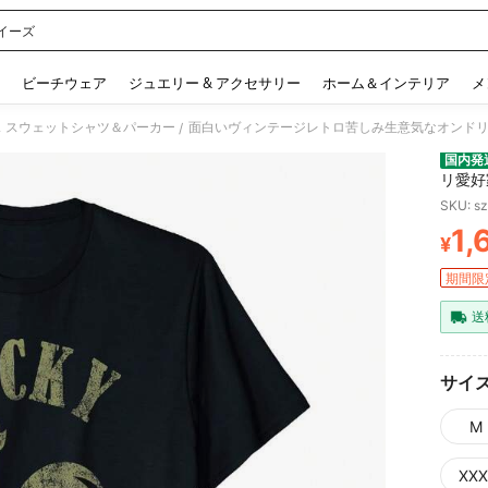
イーズ
 and down arrow keys to navigate search 検索履歴 and 人気ワード. Press Enter to 
ビーチウェア
ジュエリー & アクセサリー
ホーム＆インテリア
メ
 スウェットシャツ＆パーカー
面白いヴィンテージレトロ苦しみ生意気なオンドリ愛好
/
国内発
リ愛好家
SKU: s
1,
¥
PR
期間限
送
サイ
M
XXX