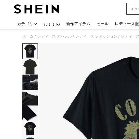
スク
Use up
カテゴリ
おすすめ
新作アイテム
セール
レディース服
ホーム
レディース アパレル
レディース ファッション
レディース
/
/
/