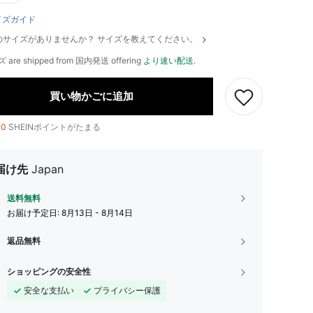
イズガイド
のサイズがありませんか？ サイズを教えてください。
ズ are shipped from 国内発送 offering
より速い配送
.
買い物かごに追加
10
SHEINポイントがたまる
届け先
Japan
送料無料
お届け予定日:
8月13日 - 8月14日
返品無料
ショッピングの安全性
安全な支払い
プライバシー保護