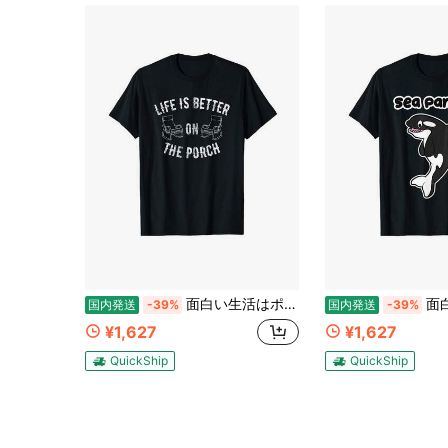
面白い生活はポーチの方が良いヴィンテージギフトファミ T-Shirt
面白いシーパン
国内発送
-39%
国内発送
-39%
¥1,627
¥1,627
QuickShip
QuickShip