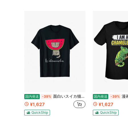
面白いスイカ猫ウォーターニャーロンダジャレギフトフルーツ猫愛好家Tシャツ男性女性Kids
漫画柄コットンTシャツ、カ
国内発送
-39%
国内発送
-39%
¥1,627
¥1,627
QuickShip
QuickShip