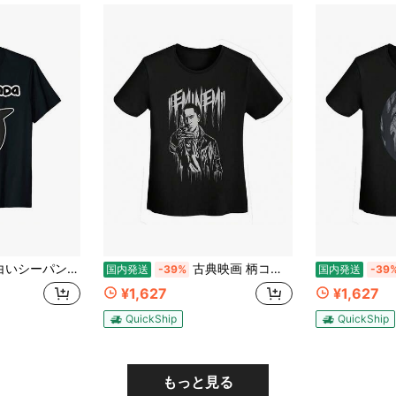
ダシャチクジラTシャツ女性男性子供ギフトT-Shirt
古典映画 柄コットンTシャツ、カジュアルラウンドネック、半袖、無地、夏用Tシャツ、スポーツクライミングに最適
国内発送
-39%
国内発送
-39
¥1,627
¥1,627
QuickShip
QuickShip
もっと見る