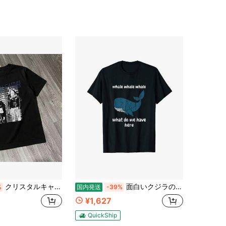
4.18
3.5K
15
クリスタルキャッスルグラフィックバンド Tシャツオーバーサイズ男性女性ストトウェアカナダの電子バンド半袖カジュアルコットン服
面白いクジラのダジャレウォッチングマッコウクジラT-Shirt
%
国内発送
-39%
¥1,627
QuickShip