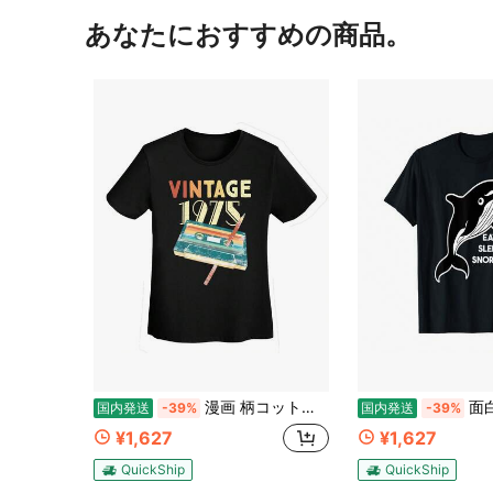
あなたにおすすめの商品。
漫画 柄コットンTシャツ、カジュアルラウンドネック、半袖、無地、夏用Tシャツ、スポーツクライミングに最適、カジュアルTシャツ
面白いグラフィックシ
国内発送
-39%
国内発送
-39%
¥1,627
¥1,627
QuickShip
QuickShip