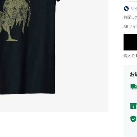
サ
お探し
All サイ
購入で
お