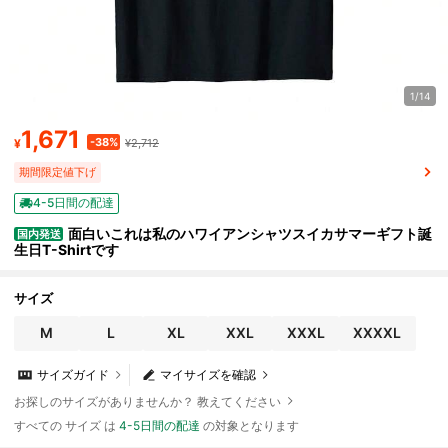
1/14
1,671
-38%
¥
¥2,712
期間限定値下げ
4-5日間の配達
面白いこれは私のハワイアンシャツスイカサマーギフト誕
国内発送
生日T-Shirtです
サイズ
M
L
XL
XXL
XXXL
XXXXL
サイズガイド
マイサイズを確認
お探しのサイズがありませんか？ 教えてください
すべての サイズ は
4-5日間の配達
の対象となります