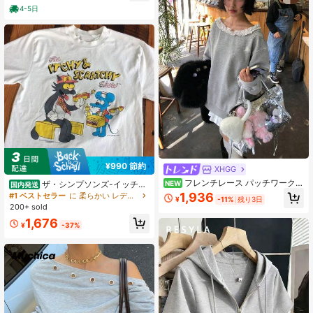
4-5日
¥990 節約
XHGG
フレンチレース パッチワークデ
NEW
ザ・シンプソンズ-イッチ＆
国内発送
ザイン グレー アシンメトリーショル
スクラッチ・ショー Tシャツ ユニセ
1,936
#1 ベストセラー
に 柔らかい レディーススウェットシャツ＆パーカー
¥
-11%
残り3日
ダー スウェットシャツ レディース
ックス Tシャツ Tシャツ サンタ Tシ
200+ sold
秋冬 ルーズデザイン カジュアル 万
ャツ 面白いグラフィック Tシャツ レ
1,676
能 長袖トップス
トロ漫画トップ
¥
-37%