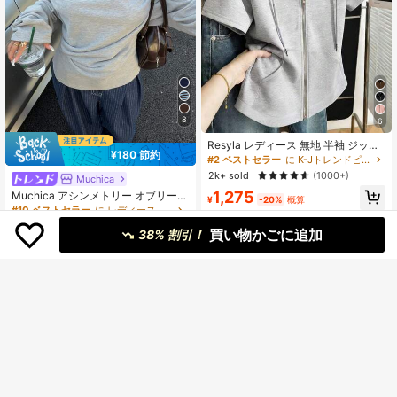
8
6
Resyla レディース 無地 半袖 ジップ
¥180 節約
アップ ドローストリング スウェット
#2 ベストセラー
に K-Jトレンドピック レディーススウェットシャツ
シャツ
2k+ sold
(1000+)
Muchica
1,275
Muchica アシンメトリー オブリーク
¥
-20%
概算
ショルダー カラー アイレット デザ
#10 ベストセラー
に レディーススウェットシャツ
イン ウエスト スウェットシャツ、外
1.1k+ sold
(1000+)
買い物かごに追加
出、ストリートウェア、Y2K
38% 割引！
1,613
¥
-10%
概算