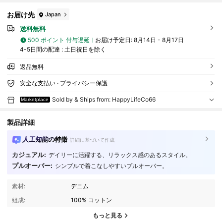
お届け先
Japan
送料無料
500 ポイント 付与遅延
お届け予定日:
8月14日 - 8月17日
4-5日間の配達 : 土日祝日を除く
返品無料
安全な支払い · プライバシー保護
Sold by & Ships from: HappyLifeCo66
Marketplace
製品詳細
人工知能の特徴
詳細に基づいて作成
カジュアル:
デイリーに活躍する、リラックス感のあるスタイル。
プルオーバー:
シンプルで着こなしやすいプルオーバー。
16 フォロワー
4.20
素材:
デニム
16 フォロワー
4.20
組成:
100% コットン
16 フォロワー
4.20
もっと見る
16 フォロワー
4.20