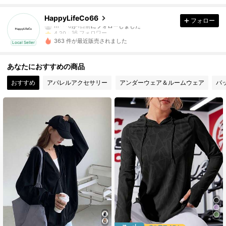
16 フォロワー
4.20
HappyLifeCo66
フォロー
m***6
が
1日前
にフォローしました
16 フォロワー
4.20
363 件が最近販売されました
Local Seller
16 フォロワー
4.20
16 フォロワー
4.20
あなたにおすすめの商品
16 フォロワー
4.20
おすすめ
アパレルアクセサリー
アンダーウェア＆ルームウェア
バ
16 フォロワー
4.20
16 フォロワー
4.20