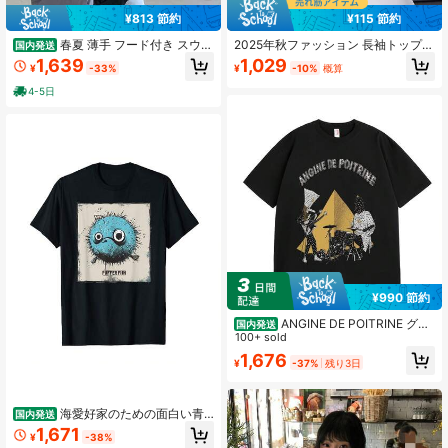
¥813 節約
¥115 節約
春夏 薄手 フード付き スウェ
2025年秋ファッション 長袖トップ
国内発送
ット ファスナー カーディガン アウ
ス、ドローストリング付きフーデッ
1,639
1,029
¥
-33%
¥
-10%
概算
ター カジュアル ゆったり 体型カバ
ド ジャカード ラグラン カジュアル
ー おしゃれ 百掛け 長袖 トップス 無
ニットスウェットシャツ、カーブヘ
4-5日
地 シンプル パーカー y2k スウェッ
ム、アウトドアヨガ フィットネス、
ト トップス カーディガン パーカー
リラックスフィット春スポーツ
春服 レディース 日焼け防止 日よけ
夏服 春 アウター アウター レディ
ース じゃけっと レディース フリー
サイズ，目安体重：40KG-65KG
¥990 節約
ANGINE DE POITRINE グラ
国内発送
フィックプリント クルーネックTシ
100+ sold
ャツ - カジュアル ショートスブ コッ
1,676
¥
-37%
残り3日
トンTシャツ、ストトスタイル バン
ドモチーフ、吸汗速乾 通気性抜群、
春夏 ゆったり オーバーサイズ トッ
プス、ギフトやストトコーデに最適
海愛好家のための面白い青
国内発送
いフグ T-Shirt
1,671
¥
-38%