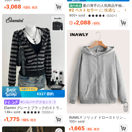
フーデッド スウェットシャツ ジャケ
ット レディース、長袖 カジュアル
夏の薄手の人気商品半袖ト
3,068
国内発送
¥
-13%
概算
トップス ブラック 春
ップス半袖パーカーパーカアルファ
#2 ベストセラー
に 快適な レディーススウェットシャツ＆パーカー
ベット刺繡ゆったりカジュアルファ
900+ sold
(500+)
ッション通勤
¥634 節約
2,088
¥
-31%
フード付きベスト レディー
国内発送
ス スポーツウェア 袖なしトップス
#4 ベストセラー
に 通気性がある レディーススウェットシャツ＆パーカー
ノースリーブ トレーナー 体型カバー
200+ sold
大きいサイズ 無地 通勤 カジュアル
1,490
お出かけ
¥
-30%
残り3日
¥310 節約
女性用 学生 シンプル クラシック レ
トロ アメリカン ブラック パーソナ
300+ sold
ライズ ウォッシュ加工 Y2K コントラ
2,123
¥
-13%
概算
¥327 節約
ストカラー ロゴプリント ルーズ カ
ジュアル デイリー 長袖 スクールバ
#シルバーアクセント
ック スウェットシャツ 春
Elamini グレーとブラックのストラ
イプ柄 長袖 ルーズフィット リブ編
1.8k+ sold
(1000+)
み ジップアップスウェットシャツ レ
INAWLY ソリッド ドローストリング
1,775
ディース、エレガントでかわいい、
¥
-16%
概算
ポケット フロントジップアップパー
100+ sold
学校、卒業式、カジュアル、スポー
カー、長袖トップス 卒業、教師、新
1,665
ツ、秋冬の日常着に適しています
¥
-5%
概算
学期秋