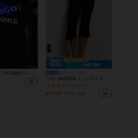
¥265 節約
2026新作メンズTシャツ、シンプルな黒のプリント、綿100%材料で肌にYOしく通気性があり刺激が少ないない、感のあるデザインですごい雰囲気、ゆったりとしたシルエットで体型をカバー、春夏の通常使用いやデート、旅行するに最适
#メジーシック
%
ポケット レディースレギンス
#1 ベストセラー
MUSERA ミッドライズ ボタン カプリ レギンス、夏のホリデー バケーション Y2K エレガント キュート カジュアル セクシー コレクティブ 学校再開 パンツ、春のビジネス
-18%
(1000+)
ポケット レディースレギンス
ポケット レディースレギンス
#1 ベストセラー
#1 ベストセラー
(1000+)
(1000+)
¥1,209
3.8k+ sold
ポケット レディースレギンス
#1 ベストセラー
(1000+)