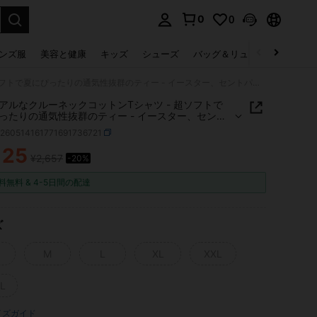
0
0
select.
ンズ服
美容と健康
キッズ
シューズ
バッグ＆リュック
下着＆
カジュアルなクルーネックコットンTシャツ - 超ソフトで夏にぴったりの通気性抜群のティー - イースター、セントパトリックデー、バレンタインデー、母の日に最適なギフト、家族や友人への思い出の一枚
アルなクルーネックコットンTシャツ - 超ソフトで
ったりの通気性抜群のティー - イースター、セント
ックデー、バレンタインデー、母の日に最適なギフ
z260514161771691736721
族や友人への思い出の一枚
125
¥2,657
-20%
ICE AND AVAILABILITY
料無料 & 4-5日間の配達
ズ
M
L
XL
XXL
L
イズガイド