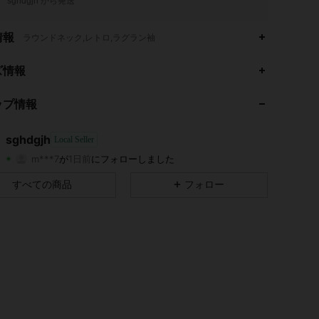
sghdgjh から発送
情報
ラウンドネック,レトロ,ラグラン袖
ズ情報
ップ情報
4.82
200
2
sghdgjh
Local Seller
m***7
が
1日前
にフォローしました
4.82
200
2
評価
商品
フォロワー
すべての商品
フォロー