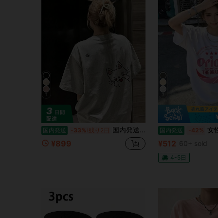
7
7
国内発送 2026年夏新作 200g純綿 レディース半袖Tシャツ 【プリント柄】 オーバーサイズ 丸首 カップル着用可 韓国風Y2K カジュアルトップス
女性用「Orion」グラフィ
国内発送
-33%
残り2日
国内発送
-42%
¥899
¥512
60+ sold
4-5日