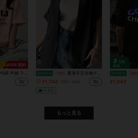
¥588 節約
ドネック Tシャツ 夏服 レディース おもしろプリント ゆったり カジュアル トップス
夏薄手五分袖テーラージャケット レディース ゆったり 韓国風 夏 カジュアルコーデ通勤 オフィスカジュアル夏用薄手 カジュアル通勤開襟ブレザー
国内発送
-30%
国内発送
-20
¥1,748
¥1,042
100+ sold
4-5日
もっと見る