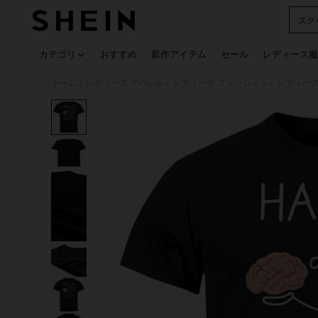
スク
Use up
カテゴリ
おすすめ
新作アイテム
セール
レディース服
ホーム
レディース アパレル
レディース ファッション
レディース
/
/
/