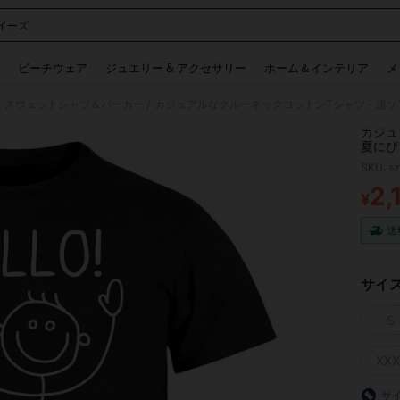
イーズ
 and down arrow keys to navigate search 検索履歴 and 人気ワード. Press Enter to 
ビーチウェア
ジュエリー & アクセサリー
ホーム＆インテリア
メ
 スウェットシャツ＆パーカー
/
カジュ
夏にぴ
パトリ
SKU: s
ト、家
2,
¥
PR
送
サイ
S
XXX
サ