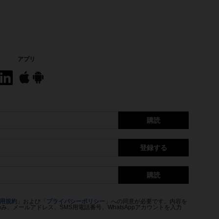
アプリ
購読
登録する
購読
用規約
」および「
プライバシーポリシー
」への同意が必要です。内容を
、メールアドレス、SMS用電話番号、WhatsAppアカウントを入力