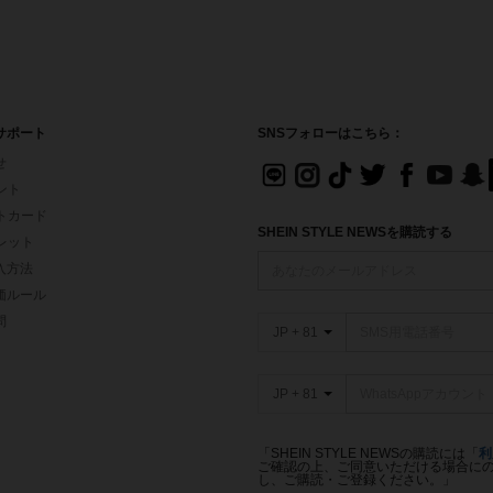
サポート
SNSフォローはこちら：
せ
イント
フトカード
SHEIN STYLE NEWSを購読する
ォレット
入方法
価ルール
問
JP + 81
JP + 81
「SHEIN STYLE NEWSの購読には「
利
ご確認の上、ご同意いただける場合にのみ
し、ご購読・ご登録ください。」