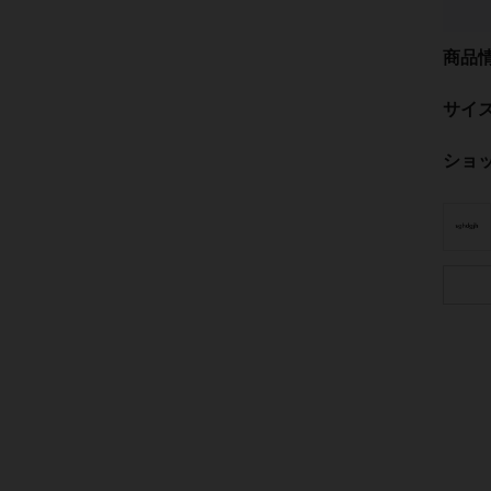
商品
サイ
ショ