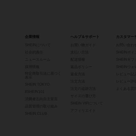
企業情報
ヘルプ＆サポート
カスタマー
SHEINについて
お買い物ガイド
お問い合わ
社会的責任
支払い方法
SHEINポ
ニュースルーム
配送情報
SHEINギ
採用情報
返品ポリシー
SHEINウ
特定商取引法に基づく
返金方法
レビュー記
表示
注文方法
レビュー評
SHEIN TOKYO
注文の追跡方法
よくある質
#SHEIN101
サイズの選び方
消費者志向自主宣言
SHEIN VIPについて
品質管理の取り組み
アフィリエイト
SHEIN CLUB