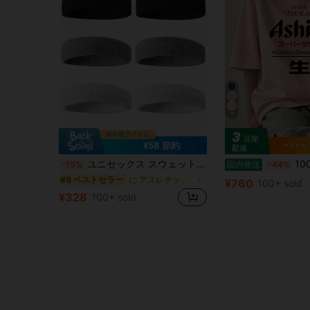
7
¥58 節約
ユニセックス スウェットバンド 3個セット - ヨガ、フィットネス、テニス、ランニング、バスケットボールに最適 - 最大の快適性と乾燥感を提供するエラスティックスポーツヘッドバンド
100%綿 半袖 ラウン
-15%
国内発送
-44%
に アスレチックヘアバンド
#9 ベストセラー
¥760
100+ sold
¥328
100+ sold