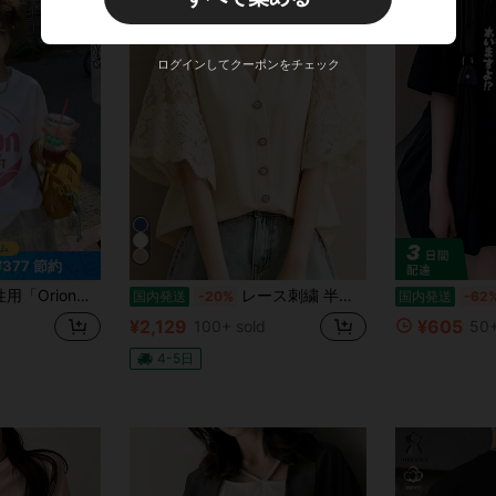
ログインしてクーポンをチェック
¥377 節約
ックプリントTシャツ、クルーネック ドロップショルダー カジュアル半袖トップス、春に最適
レース刺繍 半袖ブラウス レディース Vネック 前開きボタン 夏 大人かわいい トップス 着痩せ 親肌素材 オフィスカジュアル デイリー デート
国内発送
-20%
国内発送
-62
¥2,129
¥605
100+ sold
50+
4-5日