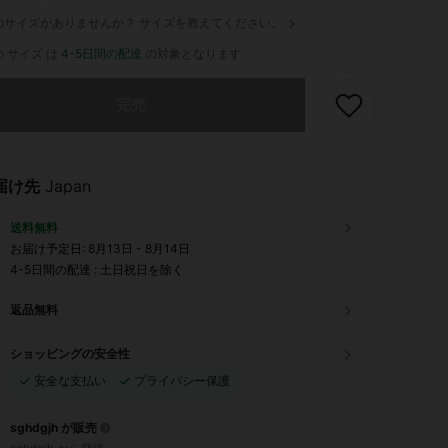
のサイズがありませんか？ サイズを教えてください。
 サイズ は
4-5日間の配達
の対象となります
ありませんが、この商品は完売しました。
完売
届け先
Japan
送料無料
お届け予定日:
8月13日 - 8月14日
4-5日間の配達 : 土日祝日を除く
返品無料
ショッピングの安全性
安全な支払い
プライバシー保護
sghdgjh が販売