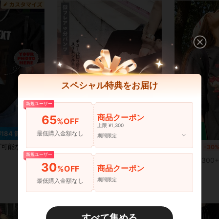
スペシャル特典をお届け
新規ユーザー
7
商品クーポン
65
%OFF
上限 ¥1,300
最低購入金額なし
¥184 節約
¥745 節約
期間限定
ツ、カジュアル女性用トップス、ブラック半袖夏用、家族用、レトロ美学スポーツ、母の日ギフト、誕生日ギフト
レディース スーツ風 フレアパンツ 9分丈 10分丈 チュールトリム 2026新作 春夏秋 綺麗め 軽量 柔らか 通気性抜群 ストレッチ スリムフィット 楽ちん 美脚効果 細見え 通勤 オフィス 普段使い
国内発送
-32%
国内発送
-30
新規ユーザー
¥1,578
¥1,129
50+ sold
300+
30
商品クーポン
%OFF
期間限定
最低購入金額なし
すべて集める