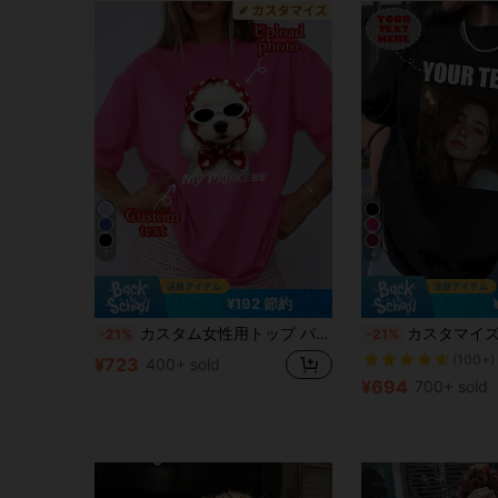
7
4
¥192 節約
カスタム女性用トップ パーソナライズTシャツ、自分の写真、パターン、ロゴ、家族の自撮り、かわいいペットの写真、スポーツカップルお揃いトップ
カスタマイズ可能な女性用Tシャツ、パーソナライズされたカスタム写真テキスト、彼女へのギフト、カップルデートTシャ
-21%
-21%
(100+)
¥723
400+ sold
¥694
700+ sold