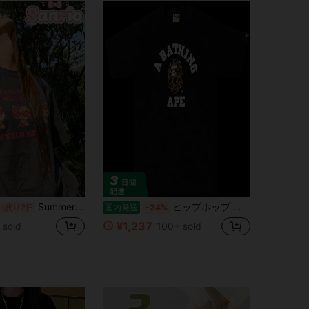
Summer Japanese-style cute girl look, Sanrio Hello Kitty simple pattern print, pure cotton sweet-style T-shirt
ヒップホップ 桜柄プリント 半袖 サメ猿人Tシャツ、クルーネック カートゥーン柄 純綿トップス、ユニセックス ティーンエイジャースタイル (978)
%
残り2日
国内発送
-24%
¥1,237
 sold
100+ sold