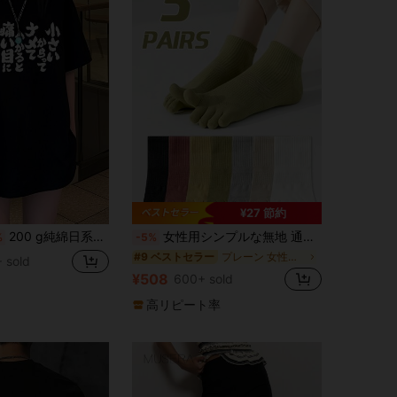
¥27 節約
200 g純綿日系婦人服春夏カジュアル百合重綿半袖Tシャツ
女性用シンプルな無地 通気性ソックス 3足セット、吸汗速乾、抗菌防臭、アスレチックスプリットトウショートソックス、春夏オールシーズン使える
%
-5%
プレーン 女性用つま先ソックス
#9 ベストセラー
 sold
¥508
600+ sold
高リピート率