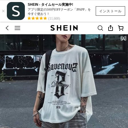
SHEIN - タイムセール実施中!
×
アプリ限定の500円OFFクーポン「JPAPP」を
インストール
今すぐ使おう！
(11,600)