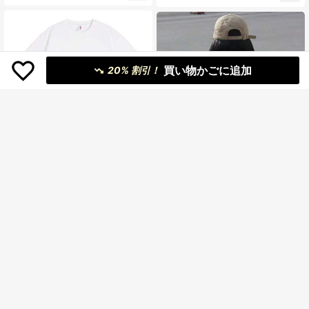
夏用トップス 旅行 トロピカルデザイ
アル 90年代 レトロ グランジ 星柄 プ
ン レディース メンズ ユニセックス
リント 半袖 Tシャツ
おしゃれ ギフト
買い物かごに追加
20% 割引！
Mr. & Mrs. Potato Head グ
国内発送
ラフィックプリント クルーネックT
1,658
¥
-38%
シャツ - レトロ カジュアル 半袖 コ
ットンブレンド ゆったり トップス
夏用 通気性抜群 可愛い キャラクタ
ーTシャツ レディース メンズ ユニセ
Nadia
ックス ギフト
女性用カジュアルルーズフィッ
NEW
トラウンドネックスウェットシャ
1,498
¥
-22%
ツ、ゆったり、多用途、レター&カー
トゥーンプリント、秋冬