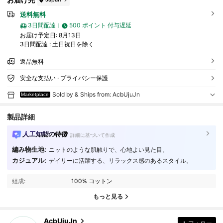
送料無料
3日間配達
500 ポイント 付与遅延
お届け予定日:
8月13日
3日間配達 : 土日祝日を除く
返品無料
安全な支払い · プライバシー保護
Sold by & Ships from: AcbUjuJn
Marketplace
製品詳細
人工知能の特徴
詳細に基づいて作成
編み物生地:
ニットのような肌触りで、心地よい見た目。
18 フォロワー
4.14
カジュアル:
デイリーに活躍する、リラックス感のあるスタイル。
18 フォロワー
4.14
組成:
100% コットン
もっと見る
18 フォロワー
4.14
AcbUjuJn