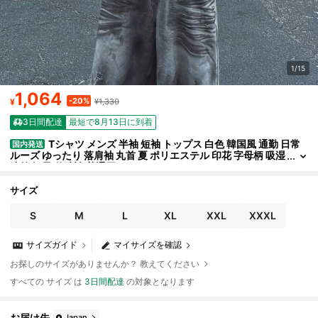
1/15
1,064
-20%
¥
¥1,330
3日間配達
最短で8月13日に到着
Tシャツ メンズ 半袖 短袖 トップス 白色 韓国風 通勤 日常
国内発送
ルーズ ゆったり 落肩袖 丸首 夏 ポリエステル 印花 字母柄 吸湿
速乾 軽量 伸縮性 普通厚
サイズ
S
M
L
XL
XXL
XXXL
サイズガイド
マイサイズを確認
お探しのサイズがありませんか？ 教えてください
すべての サイズ は
3日間配達
の対象となります
お届け先
Japan