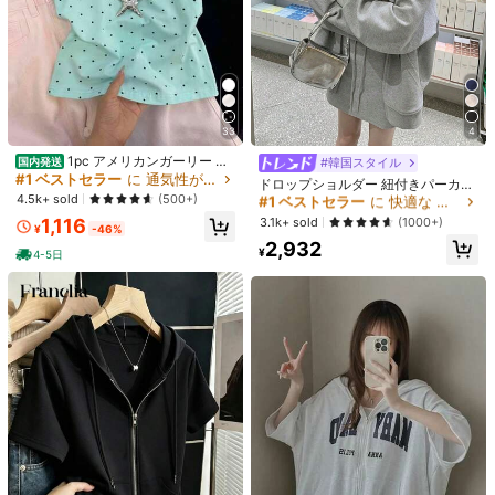
1/14
33
4
2,125
-20%
¥
¥2,657
1pc アメリカンガーリー オ
#1 ベストセラー
に 快適な レディーススウェットシャツ＆パーカー
#韓国スタイル
国内発送
リジナルTシャツ オールオーバー柄
#1 ベストセラー
に 通気性がある レディーススウェットシャツ＆パーカー
売り切れ間近！
ドロップショルダー 紐付きパーカ
3日間配達
最短で8月13日に到着
ピクセルアニメ ドット拼色 長袖フィ
4.5k+ sold
ー、長袖 カジュアル トップス 春
(500+)
#1 ベストセラー
#1 ベストセラー
に 快適な レディーススウェットシャツ＆パーカー
に 快適な レディーススウェットシャツ＆パーカー
ット インスタ映え
売り切れ間近！
売り切れ間近！
3.1k+ sold
アニメ日本の風景寺院さくらムーンヴィンテージアジアTシャツ
1,116
(1000+)
¥
-46%
#1 ベストセラー
に 快適な レディーススウェットシャツ＆パーカー
2,932
¥
4-5日
売り切れ間近！
サイズ
S
M
L
XL
XXL
XXXL
サイズガイド
お探しのサイズがありませんか？ 教えてください
すべての サイズ は
3日間配達
の対象となります
お届け先
Japan