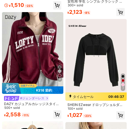
パーカー 上品なデザイン 長袖 フー
女性用 学生 シンプル クラシック レ
1,510
ド付き カジュアルスタイル 家の中で
トロ アメリカン ブラック パーソナ
300+ sold
¥
-23%
楽に着れる レディース春秋用
ライズ ウォッシュ加工 Y2K コント
2,123
¥
-8%
ラストカラー ロゴプリント ルーズ
Rikuaild 5ペア ブラウン ナチュラル
カジュアル デイリー 長袖 スクール
ドールスタイル アニメつけまつげ -
売り切れ間近！
バック スウェットシャツ 春
透明軸 カートゥーンまつげ、ブラウ
1.2k+ sold
ンまつげエクステンション、カート
317
ゥーンフェアリーデザイン、コスプ
¥
レに最適、初心者向け - 再利用可能
なつけまつげストリップ、まつげ、
つけまつげ
6
Resyla レディース 無地 半袖 ジップ
5
アップ フード付き スウェットシャツ
300+ sold
ドローストリング
1,540
¥
7
¥316 節約
タイムセール
09:46:37
#ジェンダーレス
DAZY カジュアルカレッジスタイル
SHEIN EZwear ドロップショルダー
ルーズレタープリント レディースス
500+ sold
ジップアップ スーパークロップ ドロ
100+ sold
ウェットジャケット ジップアップ、
ーストリング パーカー 秋冬用(キャ
2,558
1,027
¥
-11%
パーカー
¥
-23%
ミトップなし)
9
ストラップレス ブラジャー レディー