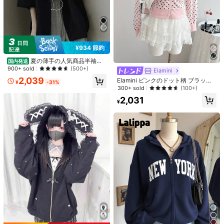
1個/2個 ホーム洗濯機ドラムブラ用ラ
ンドリーバッグ、洗濯中のブラの変
#1 ベストセラー
に マルチカラー ランドリーバッグ
形を防ぐ、ランジェリー専用ランド
2.1k+ sold
リーメッシュバッグ、変形防止ブラ
337
洗濯バッグ、メッシュポケット付
¥
き、神聖な衣類フック&ループ式、女
¥934 節約
性の旅行必需品
夏の薄手の人気商品半袖ト
国内発送
ップス半袖パーカーパーカアルファ
900+ sold
(500+)
Elamini
ベット刺繡ゆったりカジュアルファ
2,039
Elamini ピンクのドット柄 ブラック
ッション通勤
¥
-31%
レーストリム ジップアップパーカ
300+ sold
(100+)
1個 ブラッククロコダイル ウォータ
ー、春夏、バケーション、スウィー
ーフロート、厚手PVC素材製、素早
残り 7 点
2,031
トでキュート、エレガントカジュア
¥
い膨張と強力な耐荷重性、プール、
90+ sold
ル、入学/卒業、ストリート、ホー
ビーチ、パーティー、水遊びに適
ム、デイリーウェアと幅広く使える
700
し、持ち運びやすく耐久性のある楽
¥
しい水遊びおもちゃフロート
4
2枚組 セクシー ストラップレスブラ
シームレス インビジブルブラ プッシ
500+ sold
ュアップ ランジェリーセット 2点セ
1,092
¥
-4%