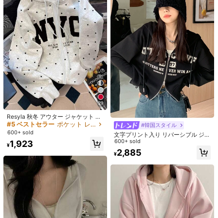
#1 ベストセラー
に 洗濯用具アクセサリー
売り切れ間近！
1個 野球帽用洗濯バッグ、キャップ
クリーニングツール、洗濯機対応 変
#1 ベストセラー
#1 ベストセラー
に 洗濯用具アクセサリー
に 洗濯用具アクセサリー
#4 ベストセラー
に ポリ塩化ビニル 子供用水泳用フロート
形防止 保護洗濯バッグ兼キャップホ
5.1k+ sold
売り切れ間近！
売り切れ間近！
ルダー
高リピート率
売り切れ間近！
透明なローズゴールドのハート型プ
#1 ベストセラー
に 洗濯用具アクセサリー
513
¥
-10%
ールフロート、グリッター入りイン
#4 ベストセラー
#4 ベストセラー
に ポリ塩化ビニル 子供用水泳用フロート
に ポリ塩化ビニル 子供用水泳用フロート
売り切れ間近！
フレータブルハート型スイミングリ
高リピート率
高リピート率
売り切れ間近！
売り切れ間近！
2k+ sold
(500+)
ング大人用、かわいい夏の水上フロ
#4 ベストセラー
に ポリ塩化ビニル 子供用水泳用フロート
651
ーティングデコレーション
¥
29
高リピート率
売り切れ間近！
Resyla 秋冬 アウター ジャケット 学
校 カジュアル スポーツウェア ホリ
#5 ベストセラー
ポケット レディーススウェットシャツ
#韓国スタイル
デー ウィンター 多機能 ファッショ
600+ sold
文字プリント入り リバーシブル ジッ
ナブル ブラック ドット柄 レディー
プアップパーカー カジュアル ルーズ
600+ sold
1,923
ス ロングスリーブ カーディガン ス
¥
長袖 トップス ブラック 春秋用
ウェットシャツ グレー パターンデザ
2,885
¥
イン ドット柄 レタープリント レデ
ィース フード付き長袖ジップアップ
ジャケット
調理師用エプロン カスタマイズ可能
ポケット付き 調整可能なストラッ
100+ sold
プ、テキスト、ロゴ、名前、グラフ