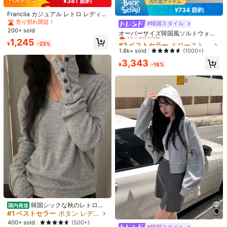
¥381 節約
¥734 節約
Franclia カジュアル レトロ レディー
12 フォロワー
4.22
ス コットン ルーズ 半袖 ドロースト
あなたにおすすめの商品
売り切れ間近！
#2 ベストセラー
ドローストリング レディーススウェットシャツ
#韓国スタイル
リング スウェットシャツ、春、夏、
200+ sold
売り切れ間近！
オーバーサイズ韓国風ソルトウォッ
秋、冬、レディース アウトドア スウ
おすすめ
アパレルアクセサリー
アンダーウェア＆ルームウェア
バ
シュフーデッドスウェットシャツ レ
1,245
#2 ベストセラー
#2 ベストセラー
ドローストリング レディーススウェットシャツ
ドローストリング レディーススウェットシャツ
ェットシャツ、卒業、通勤、休日、
12 フォロワー
4.22
¥
-23%
ディース、カジュアル&スポーテ
バケーション
売り切れ間近！
売り切れ間近！
1.8k+ sold
(1000+)
ィ、長袖トップス ブラック 春
#2 ベストセラー
ドローストリング レディーススウェットシャツ
3,343
¥
-18%
売り切れ間近！
12 フォロワー
4.22
12 フォロワー
4.22
12 フォロワー
4.22
37
#9 ベストセラー
マット ジェルネイルポリッシュ
売り切れ間近！
15ml ピーコックグリーン ジェルネイ
韓国シックな秋のレトロニ
Slow Sunday
国内発送
ルポリッシュ、ティールグリーント
ッチ V ネック長袖ボタンデザインカ
#9 ベストセラー
#9 ベストセラー
マット ジェルネイルポリッシュ
マット ジェルネイルポリッシュ
#1 ベストセラー
ボタン レディーススウェットシャツ
SlowSunday レチノール 抗シワクリ
ーン、ソークオフ UV LED ネイルジ
ジュアル多用途プルオーバースウェ
売り切れ間近！
売り切れ間近！
1.8k+ sold
ーム
(100+)
400+ sold
(500+)
#1 ベストセラー
フェイスクリーム 保湿剤
ェル、カラーマッチング シングルボ
ットシャツ女性用
#3 ベストセラー
ドローストリング レディーススウェットシャツ
#韓国スタイル