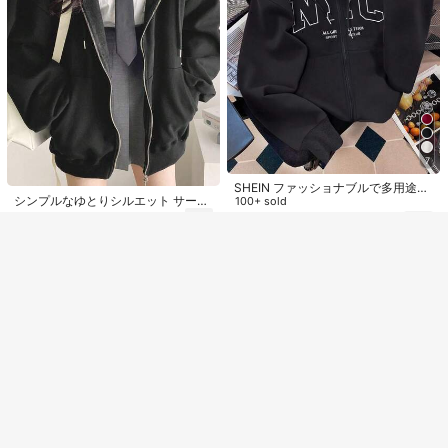
類似した在庫アイテムはこちら
全てを見る
申し訳ございませんが、この商品は完売しました。
7
30%OFF＆全品送料無料特典
完売
登録
SHEIN ファッショナブルで多用途な
シンプルなゆとりシルエット サーマ
ストリートレタープリントトップ、
100+ sold
ル裏地 長袖スウェットシャツ、秋冬
秋冬ジャケットアウターウェア、女
2,782
1,566
¥
カジュアル ブラック
¥
-20%
性用スタイリッシュスウェットシャ
ツ