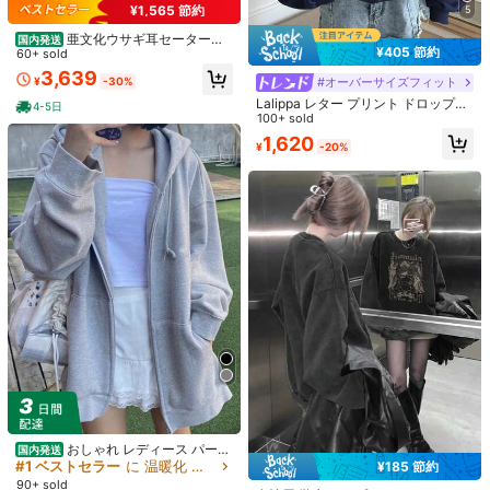
ット フロントクロージャー チューブ
¥1,565 節約
5
トップ ウェディング 通気性アンダー
ウェア 彼女へのギフト
亜文化ウサギ耳セータージ
国内発送
¥405 節約
ャケットガールスタイルの二次元の
60+ sold
フード付きパーカー 秋冬の甘い日本
3,639
#オーバーサイズフィット
¥
-30%
のキュートスタイルトップ
¥22 節約
Lalippa レター プリント ドロップシ
4-5日
ョルダー 長袖 ジップアップ カジュ
100+ sold
1ペア ミニマリスト フェイクパール
アル スウェットシャツ、秋冬
1,620
スタッドピアス、エレガントなファ
#6 ベストセラー
ホワイト 女性のスタッドピアス
¥
-20%
ッションピアス レディース用
800+ sold
180
¥
-11%
¥104 節約
10個 ハンドメイド ヌードオンブレ
ショート キュービックジルコニア フ
高リピート率
売り切れ間近！
ェイクネイル、ミニマリスト エレガ
900+ sold
(100+)
ントデザイン。日常着用に適してお
547
り、特に春と夏に最適。レディース
¥
-16%
とガールズへのギフトとしても最
適。収納ボックス付き。ハンドメイ
おしゃれ レディース パーカ
国内発送
ド プレスオンネイル
ー 春 シンプル無地 フード付き ジッ
#1 ベストセラー
に 温暖化 レディーススウェットシャツ＆パーカー
¥185 節約
プアップ 通勤にも使える レディース
90+ sold