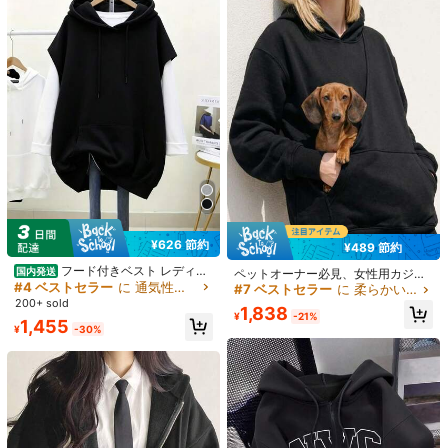
ス - 軽量 通気性 薄手カップ、調整可
1.8k+ sold
(1000+)
能 コンバーチブルストラップ、軽め
453
のサポート (A/Bカップ向け) - ウェデ
¥
-16%
ィング、フォーマルドレス、キャミ
ソール、夏服、ブライダルランジェ
リーに適しています
7
3個 カラフルなラインストーン カメ
ラレンズプロテクターフィルム Appl
#4 ベストセラー
に iPhone 17 レンズプロテクター
e 17/17Air/17pro/17promax/16/16pr
3.7k+ sold
(1000+)
o/16plus/16promax/16 14 Pro 6.1イ
229
ンチ /14 Pro Max 6.7インチ用、人工
¥
¥626 節約
¥489 節約
ダイヤモンド輝くカメラカバー強化
ガラス Apple 14 Pro Max /14 Pro/1
フード付きベスト レディー
国内発送
ペットオーナー必見、女性用カジュ
5/15Promax/15Pro [完璧なフィット]
ス スポーツウェア 袖なしトップス
#4 ベストセラー
に 通気性がある レディーススウェットシャツ＆パーカー
アルフリースオーバーサイズパーカ
#7 ベストセラー
に 柔らかい レディーススウェットシャツ＆パーカー
- 人工ダイヤモンド マルチカラー
ノースリーブ トレーナー 体型カバー
ー、ポケット付き、冬&秋用、ペッ
200+ sold
1,838
大きいサイズ 無地 通勤 カジュアル
トフレンドリーデザイン、冬秋ブラ
¥
-21%
1,455
お出かけ
ック
¥
-30%