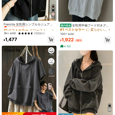
送料無料
3日間配達
500 ポイント 付与遅延
お届け予定日:
8月13日
6
3日間配達 : 土日祝日を除く
#1 ベストセラー
ドローストリング レディーススウェットシャツ
売り切れ間近！
Franclia 女性用シンプルカジュアル
女性用半袖フード付きグレ
国内発送
返品無料
フード付き半袖スウェットシャツ
#1 ベストセラー
#1 ベストセラー
ドローストリング レディーススウェットシャツ
ドローストリング レディーススウェットシャツ
ースウェットシャツ - 【韓国風ファ
#1 ベストセラー
に 柔らかい レディーススウェットシャツ＆パーカー
ッション】 - ゆったりフィット、ジ
売り切れ間近！
売り切れ間近！
3k+ sold
(1000+)
100+ sold
安全な支払い · プライバシー保護
ッパー前開き＆レタープリント - 軽
#1 ベストセラー
ドローストリング レディーススウェットシャツ
1,477
1,922
量・通気性良好 - 春夏秋通勤・日常
¥
¥
-20%
売り切れ間近！
用アウター
Sold by & Ships from: en Shengmua
4-5日
12 フォロワー
4.22
製品詳細
12 フォロワー
4.22
素材:
ポリエステル
組成:
100% コットン
12 フォロワー
4.22
もっと見る
12 フォロワー
4.22
en Shengmua
o***9
が
1日前
にフォローしました
Local Seller
12 フォロワー
4.22
448 件が最近販売されました
12 フォロワー
4.22
フォロー
すべての商品