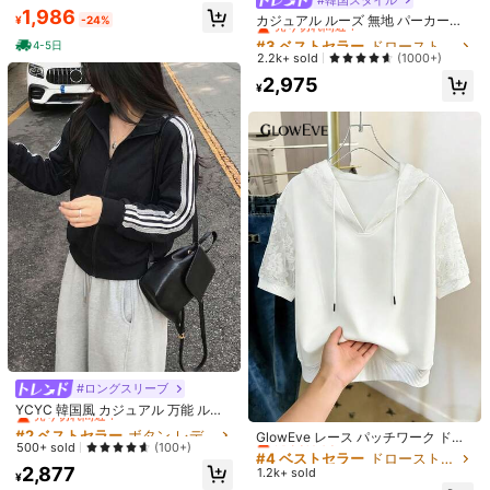
#9 ベストセラー
マット ジェルネイルポリッシュ
1.5k+ sold
227
(1000+)
トル ソリッドカラー、プロサロン品
1,986
売り切れ間近！
¥
-20%
残り2日
カジュアル ルーズ 無地 パーカー、
¥
-24%
売り切れ間近！
質、長持ち、夏向けビブラントスタ
529
春/秋
#3 ベストセラー
#3 ベストセラー
ドローストリング レディーススウェットシャツ
ドローストリング レディーススウェットシャツ
¥
-15%
イル、フレッシュな美学、DIYホーム
4-5日
売り切れ間近！
売り切れ間近！
2.2k+ sold
(1000+)
ネイル用品、高発色ネイルラッカー
#3 ベストセラー
ドローストリング レディーススウェットシャツ
2,975
¥
売り切れ間近！
¥7 節約
2個 40インチ オーバーサイズ 星空数
#2 ベストセラー
ボタン レディーススウェットシャツ
#ロングスリーブ
字ホイルバルーン ピンクリボン付
高リピート率
夏のウォーターゲーム、ウォーター
き、誕生日パーティーの装飾、記念
売り切れ間近！
YCYC 韓国風 カジュアル 万能 ルー
300+ sold
パーティー用 111個 水風船爆弾ボー
#4 ベストセラー
ドローストリング レディーススウェットシャツ
#1 ベストセラー
誕生日パーティー プレイ可能なバルーン
日のお祝いに最適
ズフィット スタンドカラー ジャケッ
#2 ベストセラー
#2 ベストセラー
ボタン レディーススウェットシャツ
ボタン レディーススウェットシャツ
ル
375
1.7k+ sold
売り切れ間近！
GlowEve レース パッチワーク ドロ
ト レディース ブラック
¥
-2%
売り切れ間近！
売り切れ間近！
500+ sold
(100+)
ーストリング フーデッド カジュアル
#4 ベストセラー
#4 ベストセラー
ドローストリング レディーススウェットシャツ
ドローストリング レディーススウェットシャツ
267
¥
#2 ベストセラー
ボタン レディーススウェットシャツ
多用途 デイリー 半袖スウェットシャ
2,877
1.2k+ sold
売り切れ間近！
売り切れ間近！
¥
ツ (レディース)
売り切れ間近！