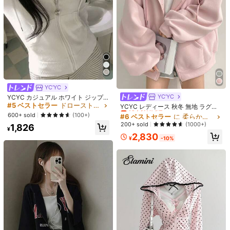
480
¥
-10%
ィックスのカスタマイズ可能、クロ
スデザイン、レストラン、フードサ
ービス、カフェに適しています
¥67 節約
7ペア ナチュラル高密度つけまつ
げ、長さ6-15mm、太さ0.03-0.07m
売り切れ間近！
m、C&Dカール、ドールルック、コ
2.1k+ sold
スプレ&アニメメイクに最適、簡単装
267
着&再利用可能、デイリーメイク&特
¥
-20%
残り2日
別な機会に最適
YC'YC
#6 ベストセラー
に 柔らかい レディーススウェットシャツ＆パーカー
YC'YC
YCYC カジュアル ホワイト ジップ
アップ フーデッド スウェットシャツ
#5 ベストセラー
ドローストリング レディーススウェットシャツ
売り切れ間近！
YCYC レディース 秋冬 無地 ラグラ
レディース ニッチ スリムフィット
ン 長袖 カジュアル ルーズ ドロース
#6 ベストセラー
#6 ベストセラー
に 柔らかい レディーススウェットシャツ＆パーカー
に 柔らかい レディーススウェットシャツ＆パーカー
600+ sold
(100+)
多用途 スポーティー ショートジャケ
トリング フリース スウェットシャツ
売り切れ間近！
売り切れ間近！
200+ sold
(1000+)
1,826
ット
¥
#6 ベストセラー
に 柔らかい レディーススウェットシャツ＆パーカー
2,830
¥
-10%
売り切れ間近！
11
¥172 節約
女性用 夏用 アイスシルク 通気性ラ
ンニングパンツ、ジッパーポケット&
4.1k+ sold
(1000+)
伸縮ウエストバンド付き軽量クイッ
1,151
クドライスポーツパンツ、フィット
¥
-13%
ネス&ジョギング春用