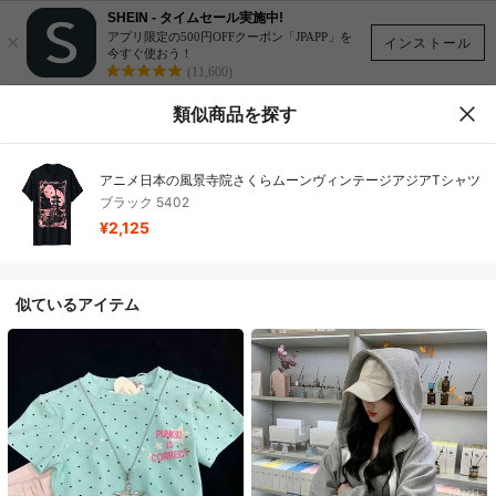
SHEIN - タイムセール実施中!
×
アプリ限定の500円OFFクーポン「JPAPP」を
インストール
今すぐ使おう！
(11,600)
類似商品を探す
アニメ日本の風景寺院さくらムーンヴィンテージアジアTシャツ
ブラック 5402
¥2,125
似ているアイテム