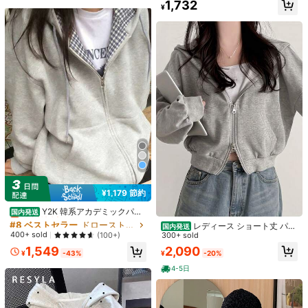
#4 ベストセラー
ドローストリング レディーススウェットシャツ
1,732
¥
売り切れ間近！
5
#1 ベストセラー
ネイビーブルー 女性のブレスレット
売り切れ間近！
4個セット ウィングタッセル ビーズ
レイヤード ブレスレットセット
#1 ベストセラー
#1 ベストセラー
ネイビーブルー 女性のブレスレット
ネイビーブルー 女性のブレスレット
8
売り切れ間近！
売り切れ間近！
1.1k+ sold
(1000+)
Asiteo 5ペア カートゥーン アイラッ
¥1,179 節約
#1 ベストセラー
ネイビーブルー 女性のブレスレット
211
#8 ベストセラー
ドローストリング レディーススウェットシャツ
¥
-25%
シュ、透明で細いラッシュステム付
高リピート率
売り切れ間近！
売り切れ間近！
Y2K 韓系アカデミックパー
きフェアリーアイラッシュ、ナチュ
国内発送
2.7k+ sold
カー チェックライナーオーバーサイ
ラルでソフトな偽アイラッシュ付き
#8 ベストセラー
#8 ベストセラー
ドローストリング レディーススウェットシャツ
ドローストリング レディーススウェットシャツ
レディース ショート丈 パー
国内発送
395
ズ 秋冬日常出街必携
カートゥーンデーモンアイラッシ
¥
売り切れ間近！
売り切れ間近！
400+ sold
(100+)
カー ジップアップ フード付き オー
300+ sold
ュ、初心者に適しています
バーサイズ 韓国風 カジュアル ライ
#8 ベストセラー
ドローストリング レディーススウェットシャツ
2,090
1,549
¥
-20%
¥
-43%
トアウター 春秋新作 おしゃれ 体型
売り切れ間近！
カバー
4-5日