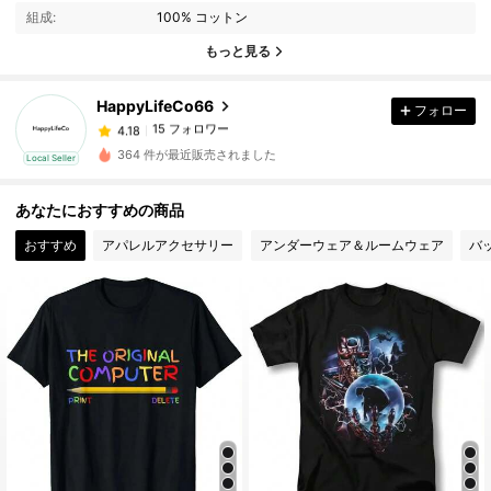
組成:
100% コットン
15 フォロワー
4.18
もっと見る
15 フォロワー
4.18
15 フォロワー
4.18
HappyLifeCo66
フォロー
15 フォロワー
4.18
364 件が最近販売されました
Local Seller
15 フォロワー
4.18
15 フォロワー
4.18
あなたにおすすめの商品
15 フォロワー
4.18
おすすめ
アパレルアクセサリー
アンダーウェア＆ルームウェア
バ
15 フォロワー
4.18
15 フォロワー
4.18