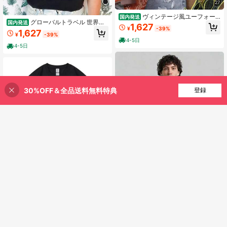
27
25
ヴィンテージ風ユーフォー
国内発送
グローバルトラベル 世界旅
国内発送
猫セルフィープリントTシャツ レト
1,627
¥
-39%
行用 Tシャツ 女性用 面白い飛行機ト
ロ可愛い猫ミームグラフィック半袖T
1,627
¥
-39%
ップス Tシャツ 旅行グラフィック レ
シャツ メンズ レディース ストトウ
4-5日
ディース Y2K 楽しいトップス 衣類
ェア
4-5日
30%OFF＆全品送料無料特典
買い物かごに追加
登録
39% 割引！
22
30
エド・シーラン プレイツア
国内発送
オポッサムセルフケア面白
国内発送
ー 2026 Tシャツ ファンギフト 男性
1,627
¥
-39%
い動物 Tシャツ高品質ファッション
女性服 ファッション ヴィンテージ T
1,627
¥
-39%
特大半袖 Tシャツユニセックスカジ
シャツ 原宿綿 カジュアル Tシャツ
4-5日
ュアル純綿 Tシャツ
4-5日