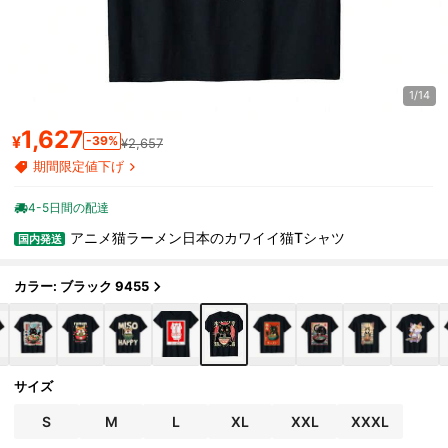
1/14
1,627
¥
-39%
¥2,657
期間限定値下げ
4-5日間の配達
アニメ猫ラーメン日本のカワイイ猫Tシャツ
国内発送
カラー: ブラック 9455
サイズ
S
M
L
XL
XXL
XXXL