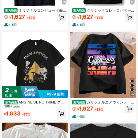
28
16
オリジナルコンピュータ面
クラシックなレトロパター
国内発送
国内発送
白い皮肉なプログラマー鉛筆ギフト
ンデザインのTシャツ ターミネータ
1,627
1,627
¥
-39%
¥
-39%
Tシャツカスタムプリントグラフィッ
ーパターン映画
ク Tシャツ紳士服カミセタ
4-5日
4-5日
¥979 節約
26
ANGINE DE POITRINE グラ
カリフォルニアヴィンテー
国内発送
国内発送
フィックプリント クルーネックTシ
100+ sold
ジヤシの木Tシャツユニセックスレト
1,627
¥
-39%
ャツ - カジュアル ショートスブ コッ
ロサンセットビーチグラフィックTシ
1,633
¥
-37%
トンTシャツ、ストトスタイル バン
ャツカジュアル半袖ストトウェアト
4-5日
ドモチーフ、吸汗速乾 通気性抜群、
ップス
春夏 ゆったり オーバーサイズ トッ
プス、ギフトやストトコーデに最適