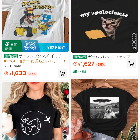
¥979 節約
23
ザ・シンプソンズ-イッチ＆
国内発送
ガールフレンド ファン アポ
国内発送
スクラッチ・ショー Tシャツ ユニセ
#1 ベストセラー
に 柔らかい レディーススウェットシャツ＆パーカー
ロ チーズ キャット ミーム Tシャツ
1,627
ックス Tシャツ Tシャツ サンタ Tシ
¥
-39%
レトロ タイガー スポット キャット
200+ sold
ャツ 面白いグラフィック Tシャツ レ
とチーズ プリント トップス
4-5日
1,633
トロ漫画トップ
¥
-37%