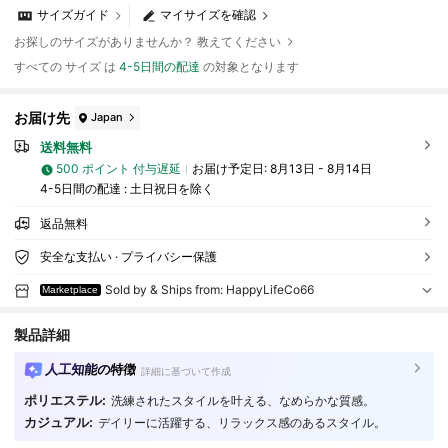
サイズガイド
マイサイズを確認
お探しのサイズがありませんか？ 教えてください
すべての サイズ は
4-5日間の配達
の対象となります
お届け先
Japan
送料無料
500 ポイント 付与遅延
お届け予定日:
8月13日 - 8月14日
4-5日間の配達 : 土日祝日を除く
返品無料
安全な支払い · プライバシー保護
Sold by & Ships from: HappyLifeCo66
Marketplace
製品詳細
人工知能の特徴
詳細に基づいて作成
ポリエステル:
洗練されたスタイルを叶える、なめらかな質感。
15 フォロワー
4.18
カジュアル:
デイリーに活躍する、リラックス感のあるスタイル。
15 フォロワー
4.18