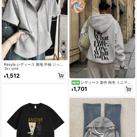
6
Resyla レディース 無地 半袖 ジップ
アップ ドローストリング スウェット
2k+ sold
シャツ
1,512
¥
レディース 新作 秋冬 ミニマル
NEW
レタープリント カジュアル ファッシ
1,701
¥
ョン 万能 フード付き フリース スウ
ェットシャツ