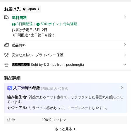
お届け先
Japan
送料無料
3日間配達
500 ポイント 付与遅延
お届け予定日:
8月12日
3日間配達 : 土日祝日を除く
返品無料
安全な支払い · プライバシー保護
Sold by & Ships from: pushengjia
Marketplace
製品詳細
人工知能の特徴
詳細に基づいて作成
編み物生地:
質感のあるニット素材で、リラックスした雰囲気を醸し出し
22 フォロワー
4.27
ています。
カジュアル:
リラックス感があって、コーディネートしやすい。
22 フォロワー
4.27
22 フォロワー
4.27
組成:
100% コットン
22 フォロワー
4.27
もっと見る