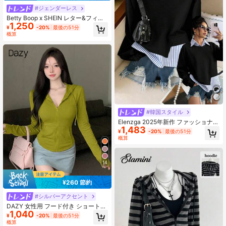
#ジェンダーレス
Betty Boop x SHEIN レター&フィギ
1,250
ュアグラフィック クルーネック スウ
¥
-20%
最後の51分
ェットシャツ レディース カジュアル
概算
秋
#韓国スタイル
Elenzga 2025年新作 ファッショナブ
1,483
ルなカジュアルリネン ストライプパ
¥
-20%
最後の51分
ッチワーク タンダウンカラー スウェ
概算
ットシャツ、早秋の女性の日常着&ホ
リデーウェアとして使える万能アイ
テム
14
¥260 節約
#シルバーアクセント
DAZY 女性用 フード付き ショート丈
1,040
スウェットシャツ、フロントジッパ
¥
-20%
最後の51分
ー付きポケット、スリムフィット ウ
概算