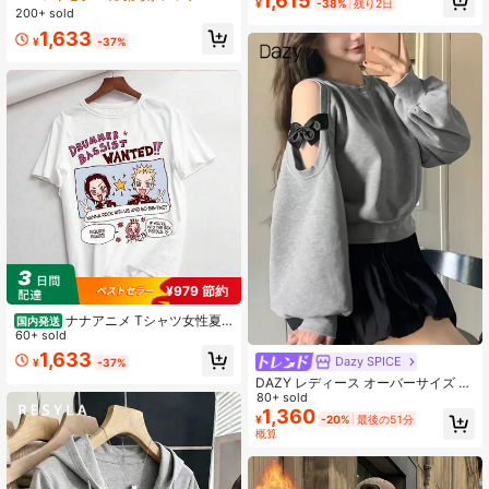
1,615
¥
-38%
残り2日
ックス Tシャツ Tシャツ サンタ Tシ
シャツ - レトロ カジュアル 半袖 コ
200+ sold
ャツ 面白いグラフィック Tシャツ レ
ットンブレンド ゆったり トップス
1,633
トロ漫画トップ
夏用 通気性抜群 可愛い キャラクタ
¥
-37%
ーTシャツ レディース メンズ ユニセ
ックス ギフト
¥979 節約
ナナアニメ Tシャツ女性夏
国内発送
プリントレディカジュアルコットン
60+ sold
Tシャツトップス原宿ストリートウェ
1,633
Dazy SPICE
¥
-37%
ア半袖 Tシャツ、ドロップ
DAZY レディース オーバーサイズ レ
ース プルオーバー スウェットシャツ
80+ sold
カットアウトショルダー リボン付き
1,360
¥
-20%
最後の51分
長袖トップス 秋用 通学服
概算