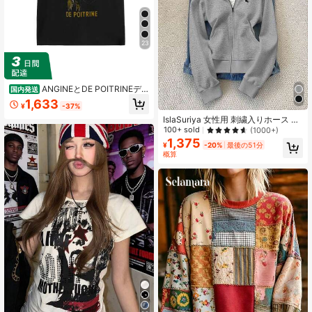
23
ANGINEとDE POITRINEデ
国内発送
ザインのウィムジカルTシャツ - ゴー
1,633
¥
-37%
ルドとホワイトのグラフィックプリ
ント入りショートスブ、レトロなフ
IslaSuriya 女性用 刺繍入りホース フ
ァンタジー風アポセカシルエット -
ード付きスリムフィットスウェット
100+ sold
(1000+)
カジュアルコットンで夏にぴったり
シャツジャケット
1,375
¥
-20%
最後の51分
な着心地の良い一枚
概算