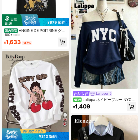
¥979 節約
ANGINE DE POITRINE グラ
国内発送
フィックプリント クルーネックTシ
100+ sold
ャツ - カジュアル ショートスブ コッ
1,633
¥
-37%
トンTシャツ、ストトスタイル バン
ドモチーフ、吸汗速乾 通気性抜群、
春夏 ゆったり オーバーサイズ トッ
プス、ギフトやストトコーデに最適
Lalippa
Lalippa ネイビーブルー NYCレ
NEW
タープリント オフショルダー ルーズ
1,409
¥
スウェットシャツ レディース アメリ
カンヴィンテージ スラウチー 初秋
ホットガール 長袖トップス
¥313 節約