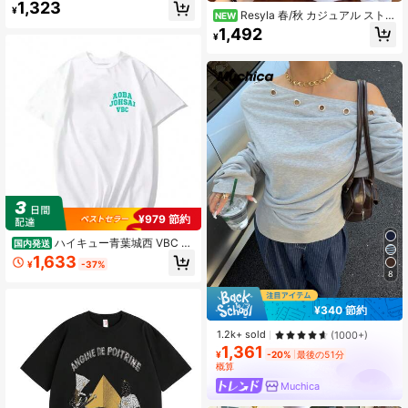
ンテージ ハーフジップ ルーズ スウ
1,323
¥
ェットシャツ、レディース 秋冬、カ
Resyla 春/秋 カジュアル ストラ
NEW
ジュアル、カレッジスウェットシャ
イプ フローラル プリント 長袖Tシャ
1,492
¥
ツ、ヴィンテージ、ストリートウェ
ツ
ア、日常の通勤、デート、集まり、
夏、クリスマス、新年、感謝祭、パ
ーティー、結婚式、ビーチ、卒業
式、エレガント、カジュアル、お出
かけに適しています
¥979 節約
ハイキュー青葉城西 VBC 制
国内発送
服 Tシャツユニセックスかわいい夏
1,633
¥
-37%
トップス漫画空手グラフィック Tシ
8
ャツ女性原宿
¥340 節約
1.2k+ sold
(1000+)
1,361
¥
-20%
最後の51分
概算
Muchica