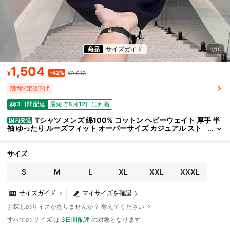
商品
サイズガイド
1/15
1,504
-42%
¥
¥2,612
期間限定値下げ
3日間配達
最短で8月12日に到着
Tシャツ メンズ 綿100% コットン ヘビーウェイト 厚手 半
国内発送
袖 ゆったり ルーズフィット オーバーサイズ カジュアル スト
ト アメカジ キャラクタープリ
サイズ
S
M
L
XL
XXL
XXXL
サイズガイド
マイサイズを確認
お探しのサイズがありませんか？ 教えてください
すべての サイズ は
3日間配達
の対象となります