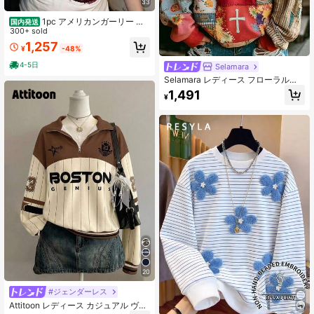
33
1pc アメリカンガーリー オ
国内発送
リジナルTシャツ オールオーバー柄
300+ sold
ピクセルアニメ ドット拼色 長袖フィ
1,257
¥
-48%
ット インスタ映え
4-5日
Selamara
Selamara レディース フローラル柄
カジュアル 万能 デイリーウェア 長
1,491
¥
袖スウェットシャツ
20
#ジェンダーレス
Attitoon レディース カジュアル ヴィ