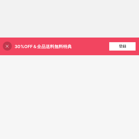
30%OFF＆全品送料無料特典
買い物かごに追加
登録
42% 割引！