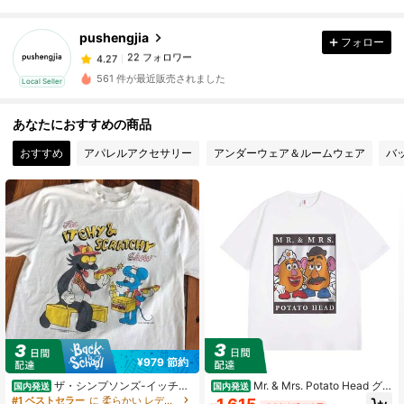
22 フォロワー
4.27
pushengjia
フォロー
22 フォロワー
4.27
w***h
が
1日前
にフォローしました
22 フォロワー
4.27
561 件が最近販売されました
Local Seller
22 フォロワー
4.27
あなたにおすすめの商品
22 フォロワー
4.27
おすすめ
アパレルアクセサリー
アンダーウェア＆ルームウェア
バ
22 フォロワー
4.27
22 フォロワー
4.27
¥979 節約
ザ・シンプソンズ-イッチ＆
Mr. & Mrs. Potato Head グ
国内発送
国内発送
スクラッチ・ショー Tシャツ ユニセ
ラフィックプリント クルーネックT
#1 ベストセラー
に 柔らかい レディーススウェットシャツ＆パーカー