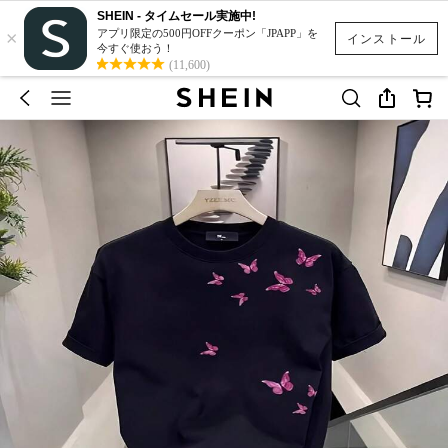
SHEIN - タイムセール実施中!
×
アプリ限定の500円OFFクーポン「JPAPP」を
インストール
今すぐ使おう！
(11,600)