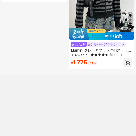
エストライン、長袖トップス ジャケ
ット、パーカー
¥219 節約
#シルバーアクセント
Elamini グレーとブラックのストライ
プ柄 長袖 ルーズフィット リブ編み
1.8k+ sold
(1000+)
ジップアップスウェットシャツ レデ
1,775
ィース、エレガントでかわいい、学
¥
-11%
校、卒業式、カジュアル、スポー
ツ、秋冬の日常着に適しています