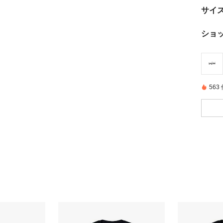
サイ
ショ
56