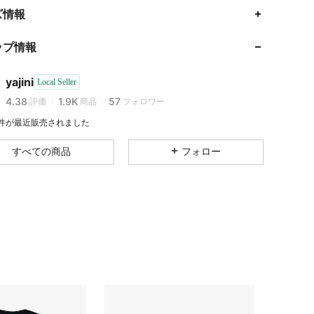
ズ情報
4.38
1.9K
57
4.38
1.9K
57
ップ情報
4.38
1.9K
57
4.38
1.9K
57
yajini
Local Seller
s***h
が
1日前
にフォローしました
4.38
1.9K
57
評価
商品
フォロワー
4.38
1.9K
57
3 件が最近販売されました
4.38
1.9K
57
すべての商品
フォロー
4.38
1.9K
57
4.38
1.9K
57
4.38
1.9K
57