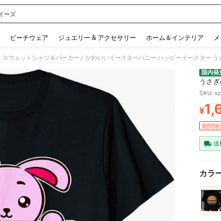
イーズ
 and down arrow keys to navigate search 検索履歴 and 人気ワード. Press Enter to 
ビーチウェア
ジュエリー & アクセサリー
ホーム＆インテリア
メ
 スウェットシャツ＆パーカー
かわいいイースターバニー ハッピーイースター う
/
国内発
うさぎ
SKU: s
1,
¥
PR
期間限
送
カラー