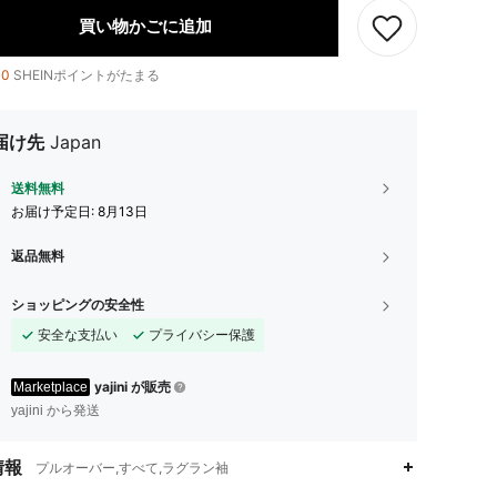
買い物かごに追加
10
SHEINポイントがたまる
届け先
Japan
送料無料
お届け予定日:
8月13日
返品無料
ショッピングの安全性
安全な支払い
プライバシー保護
yajini が販売
Marketplace
yajini から発送
情報
プルオーバー,すべて,ラグラン袖