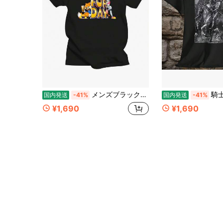
メンズブラック半袖Tシャツ,アーバンファッション,N64ボックスアート,ユニセックスTシャツ
騎士 死と悪魔 アルブレヒト・デューラ
国内発送
-41%
国内発送
-41%
¥1,690
¥1,690