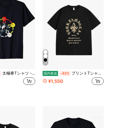
29
太極拳Tシャツ - シャツ陰陽五行漢方Tシャツ半袖ラウンドネックファッションカジュアルユニセックス服
プリントTシャツ 大きいサイズ メンズ SHELTY 胸ポケット クルーネック お洒落 トップス
%
国内発送
-43%
¥1,550