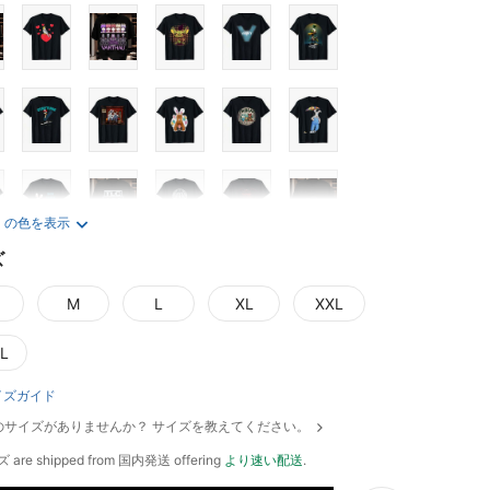
くの色を表示
ズ
M
L
XL
XXL
L
イズガイド
のサイズがありませんか？ サイズを教えてください。
ズ are shipped from 国内発送 offering
より速い配送
.