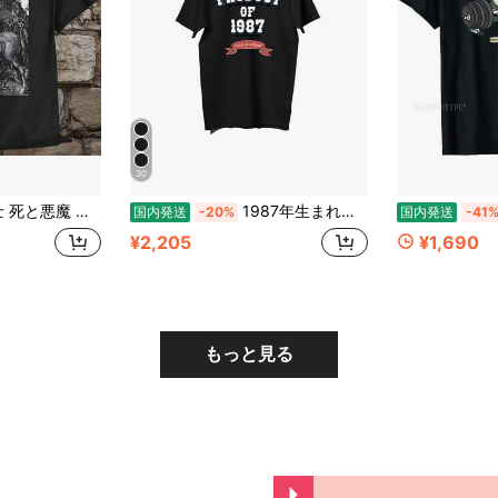
30
ー ユニセックス Tシャツ グラフィック Tシャツ レトロ ストトウェア クルーネック 半袖 メンズ Tシャツ
1987年生まれの方にぴったりの限定版Tシャツ - コレギエートスタイルのテキストデザイン、滑らかなコットン素材、カジュアルで快適なショートスブ - 記念日や贈り物に最適！
国内発送
-20%
国内発送
-41
¥2,205
¥1,690
もっと見る