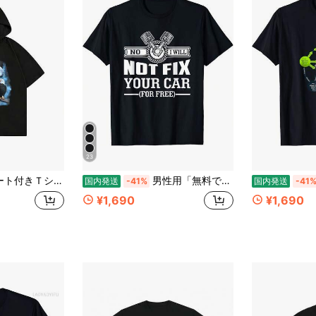
23
マシュメロ プリント オーバーサイズ フーディーTシャツ ブラック 半袖 ストト系 カジュアル ヒップホップ ダンスウェア 男女兼用 夏用 通気性抜群 ルーズフィット グラフィック トップス ギフト
男性用「無料であなたの車を修理しません」ユーモア_1
国内発送
-41%
国内発送
-41
¥1,690
¥1,690