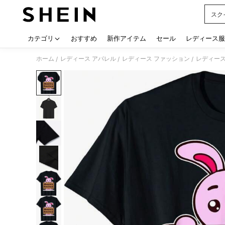
スク
Use up
カテゴリ
おすすめ
新作アイテム
セール
レディース服
ホーム
レディース アパレル
レディース ファッション
レディース
/
/
/