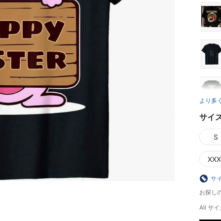
より多
サイ
S
XXX
サ
お探し
All サイ