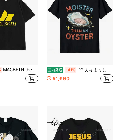
MACBETH the Man the Myth the Legend | Mythos Legend Name - Tシャツ
DY カキよりしっとりおかしい不適切なユーモア大人のジョーク綿 Tシャツヒップホップカジュアルファッション原宿男 Tシャツ
%
国内発送
-41%
¥1,690