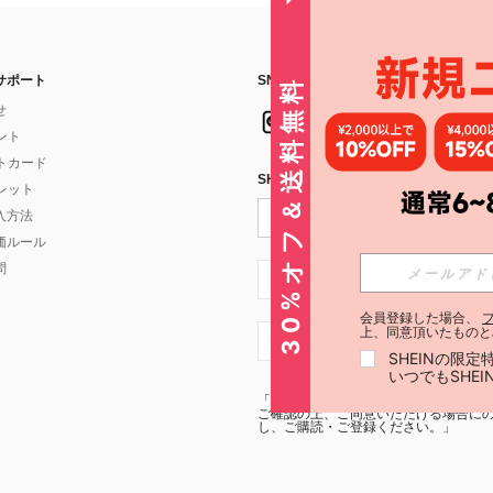
サポート
SNSフォローはこちら：
30%オフ＆送料無料
せ
イント
フトカード
SHEIN STYLE NEWSを購読する
ォレット
入方法
価ルール
問
JP + 81
会員登録した場合、
上、同意頂いたものと
JP + 81
SHEINの限
いつでもSHE
「SHEIN STYLE NEWSの購読には「
利
ご確認の上、ご同意いただける場合にのみ
し、ご購読・ご登録ください。」