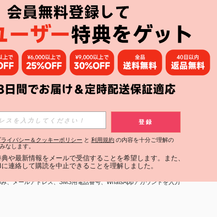
アプリ
購読
登録
登録する
プライバシー＆クッキーポリシー
と
利用規約
の内容を十分ご理解の
みなします。
購読
定特典や最新情報をメールで受信することを希望します。また、
INに連絡して購読を中止できることを理解しました。
用規約
」および「
プライバシーポリシー
」への同意が必要です。内容を
、メールアドレス、SMS用電話番号、WhatsAppアカウントを入力