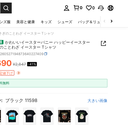
0
0
select.
ンズ服
美容と健康
キッズ
シューズ
バッグ＆リュック
下着＆
さぎのことわざ イースター Tシャツ
かわいいイースターバニー ハッピーイースター
送
のことわざ イースター Tシャツ
z260527194873640227409
690
¥2,847
-41%
ICE AND AVAILABILITY
定値下げ
料無料
:
ブラック 11598
大きい画像