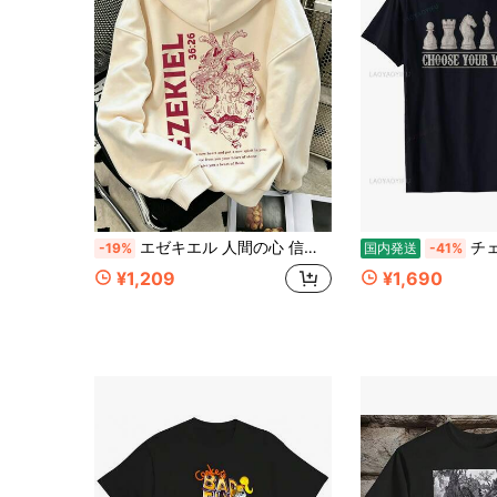
エゼキエル 人間の心 信仰プリント スウェットシャツ、聖書の一節 プルオーバー スウェットシャツ、癒しの信仰の雰囲気 デイリーレイヤリングトップ 秋
チェス愛好家への面白いチェスギ
-19%
国内発送
-41%
¥1,209
¥1,690