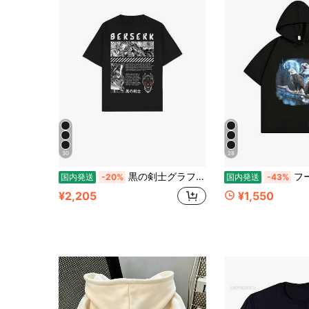
30
28
黒の剣士グラフィック T シャツ - 短袖、クルーネック、コットン素材、ダークファンタジーの人気漫画デザイン、戦闘シーンのイラストと引用入り、夏に最適なカジュアルウェア
フート付きＴシャツ 半袖パーカー Marshmello 
国内発送
-20%
国内発送
-43%
¥2,205
¥1,550