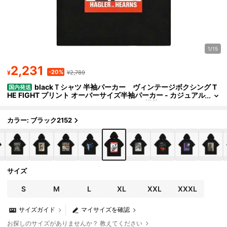
1/15
2,231
-20%
¥
¥2,789
blackＴシャツ 半袖パーカー ヴィンテージボクシング T
国内発送
HE FIGHT プリント オーバーサイズ半袖パーカー - カジュアル
ストトスタイル ボクシーフィット コットン混紡 ゆったりシル
エット 記念ロゴデザイン メンズライク おしゃれ 夏服
カラー: ブラック2152
サイズ
S
M
L
XL
XXL
XXXL
サイズガイド
マイサイズを確認
お探しのサイズがありませんか？ 教えてください