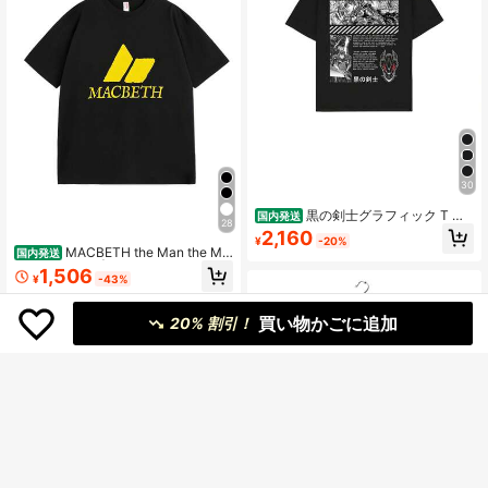
30
黒の剣士グラフィック T シ
国内発送
28
ャツ - 短袖、クルーネック、コット
2,160
¥
-20%
ン素材、ダークファンタジーの人気
MACBETH the Man the My
国内発送
漫画デザイン、戦闘シーンのイラス
th the Legend | Mythos Legend Na
1,506
トと引用入り、夏に最適なカジュア
¥
-43%
me - Tシャツ
ルウェア
買い物かごに追加
20% 割引！