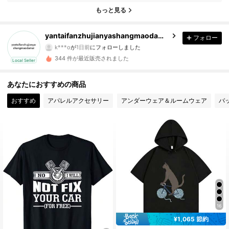
もっと見る
19 フォロワー
4.62
yantaifanzhujianyashangmaodamai
フォロー
19 フォロワー
4.62
k***o
が
1日前
にフォローしました
344 件が最近販売されました
Local Seller
19 フォロワー
4.62
あなたにおすすめの商品
19 フォロワー
4.62
おすすめ
アパレルアクセサリー
アンダーウェア＆ルームウェア
バ
19 フォロワー
4.62
19 フォロワー
4.62
19 フォロワー
4.62
19 フォロワー
4.62
19 フォロワー
4.62
16
¥1,065 節約