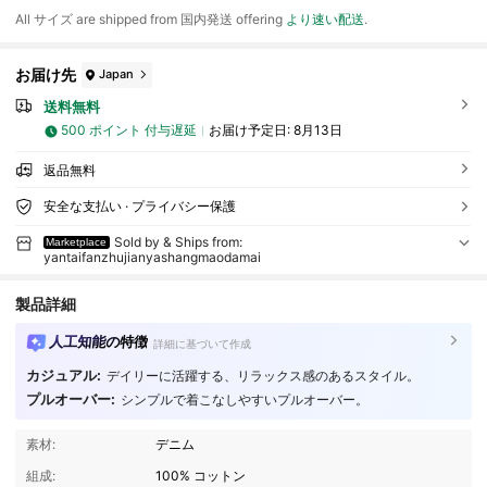
All サイズ are shipped from 国内発送 offering
より速い配送
.
お届け先
Japan
送料無料
500 ポイント 付与遅延
お届け予定日:
8月13日
返品無料
安全な支払い · プライバシー保護
Sold by & Ships from:
Marketplace
yantaifanzhujianyashangmaodamai
製品詳細
人工知能の特徴
詳細に基づいて作成
カジュアル:
デイリーに活躍する、リラックス感のあるスタイル。
プルオーバー:
シンプルで着こなしやすいプルオーバー。
19 フォロワー
4.62
素材:
デニム
19 フォロワー
4.62
組成:
100% コットン