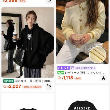
2,589
¥
-30%
袖 夏 薄手 フード付き スウェット ト
ップス 韓国風 英字プリント 体型カ
バー 大きいサイズ
Sea Starshine
レディース 秋冬 ファッション
NEW
エレガント カジュアル 通勤 アーバ
1,118
¥
-24%
ン モダン 淡い黄色 アシンメトリー
国内発送｜翌日配送｜300g
国内発送
ネック オフショルダー 多用途 ルー
厚手レディーススウェット｜大胆な
2,007
ズ 薄手 アメリカンスタイル 長袖 プ
¥
-32%
過去6時間
プリントでスタイリッシュなデザイ
ルオーバー スウェットシャツ、レデ
ン！デートにも普段着にもぴったり
ィース 秋冬服、パーティー トップ
な、秋冬にぴったりのスウェットシ
ス、レディース お出かけ トップス、
ャツです。
レディース カジュアル トップス