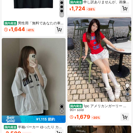
申し訳ありませんが、画像
国内発送
内容がこちらでは取得できないた
1,724
¥
-38%
め、商品タイトルを正確に生成でき
ません。画像の内容や商品情報をテ
23
キスト
男性用「無料であなたの車
国内発送
を修理しません」ユーモア_1
1,644
¥
-41%
33
1pc アメリカンガーリー オ
国内発送
リジナルTシャツ オールオーバー柄
90+ sold
ピクセルアニメ ドット拼色 長袖フィ
1,679
¥
-30%
ット インスタ映え
¥1,115 節約
半袖パーカー ゆったり カジ
国内発送
ュアル ジップアップ レディース 半