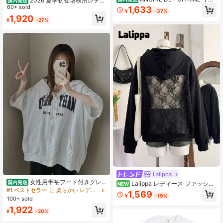
2026 夏季初登场秋用レディ
国内発送
ストTシャツ - 短袖クルーネックコッ
ース長袖パーカー、ゆったりシルエ
60+ sold
1,633
¥
-37%
トンTシャツ、ユニークなデザイン、
ット、快適、甘クールデザイン、コ
1,920
カジュアルで快適な着心地 - サマー
¥
-27%
ーデ万能
コーデに最適なファッションアイテ
ム
Lalippa
女性用半袖フード付きグレ
国内発送
Lalippa レディース ファッショ
NEW
ースウェットシャツ - 【韓国風ファ
#1 ベストセラー
に 柔らかい レディーススウェットシャツ＆パーカー
ン 多用途 長袖 フーデッドスウェッ
1,569
ッション】 - ゆったりフィット、ジ
¥
-19%
トシャツ デイリーウェア用
100+ sold
ッパー前開き＆レタープリント - 軽
1,922
量・通気性良好 - 春夏秋通勤・日常
¥
-20%
用アウター