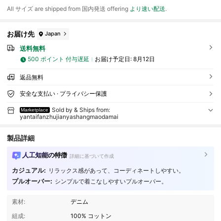
All サイズ are shipped from 国内発送 offering
より速い配送
.
お届け先
Japan
送料無料
500 ポイント 付与遅延
お届け予定日:
8月12日
返品無料
安全な支払い · プライバシー保護
Sold by & Ships from:
Marketplace
yantaifanzhujianyashangmaodamai
製品詳細
人工知能の特徴
詳細に基づいて作成
カジュアル:
リラックス感があって、コーディネートしやすい。
プルオーバー:
シンプルで着こなしやすいプルオーバー。
19 フォロワー
4.62
素材:
デニム
19 フォロワー
4.62
組成:
100% コットン
19 フォロワー
4.62