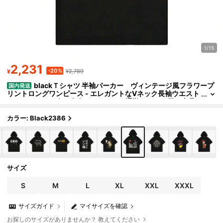
1/15
2,231
-20%
¥
¥2,789
blackＴシャツ 半袖パーカー ヴィンテージ風フラワープ
国内発送
リントロングワンピース - エレガントなVネック長袖ウエスト
マークドレス、春の大人フェミニンな通勤・デート用、上品
なAラインシルエット、通気性が良く着心地抜群のデイウェア
カラー: Black2386
サイズ
S
M
L
XL
XXL
XXXL
サイズガイド
マイサイズを確認
お探しのサイズがありませんか？ 教えてください