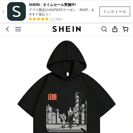
SHEIN - タイムセール実施中!
×
アプリ限定の500円OFFクーポン「JPAPP」を
インストール
今すぐ使おう！
(11,600)