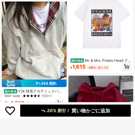
Mr. & Mrs. Potato Head グ
国内発送
ラフィックプリント クルーネックT
1,615
¥
-38%
残り2日
シャツ - レトロ カジュアル 半袖 コ
ットンブレンド ゆったり トップス
夏用 通気性抜群 可愛い キャラクタ
ーTシャツ レディース メンズ ユニセ
¥1,454 節約
ックス ギフト
Y2K 韓系アカデミックパー
国内発送
カー チェックライナーオーバーサイ
100+ sold
(100+)
ズ 秋冬日常出街必携
1,818
¥
-44%
買い物かごに追加
20% 割引！