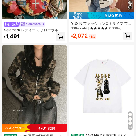
¥180 節約
YUXIN ファッションストライプ フル
Selamara
ジップ フーデッドジャケット、レデ
100+ sold
(1000+)
Selamara レディース フローラル柄
ィースカジュアル 長袖アウターウェ
カジュアル 万能 デイリーウェア 長
2,072
1,491
ア、ソフトライニング 調節可能なド
¥
-8%
¥
袖スウェットシャツ
ローストリング付き、春/秋バケーシ
ョンジャケット
24
¥701 節約
ANGINE DE POITRINE イラ
国内発送