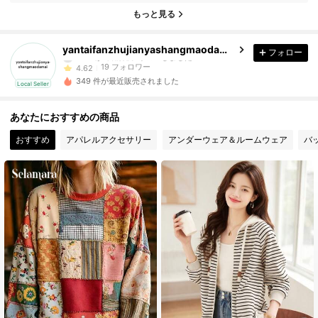
もっと見る
19 フォロワー
4.62
19 フォロワー
4.62
yantaifanzhujianyashangmaodamai
フォロー
19 フォロワー
4.62
349 件が最近販売されました
Local Seller
19 フォロワー
4.62
19 フォロワー
4.62
あなたにおすすめの商品
19 フォロワー
4.62
おすすめ
アパレルアクセサリー
アンダーウェア＆ルームウェア
バ
19 フォロワー
4.62
19 フォロワー
4.62