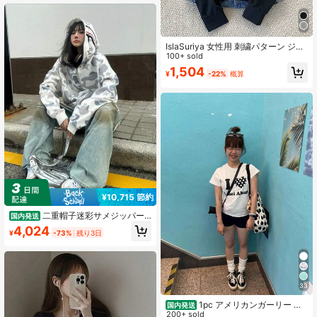
IslaSuriya 女性用 刺繍パターン ジッ
プアップパーカー フィットしたスウ
100+ sold
ェットシャツジャケット 秋冬用
1,504
¥
-22%
概算
¥10,715 節約
二重帽子迷彩サメジッパー
国内発送
スウェットシャツコート、ユニーク
4,024
¥
-73%
残り3日
な二重帽子とサメ要素、ルーズフィ
ット、ハイストリートアメリカンレ
トロコート、サメジッパーカーディ
ガンスウェットシャツ、秋冬二重帽
子迷彩スウェットシャツコート
33
1pc アメリカンガーリー オ
国内発送
リジナルTシャツ オールオーバー柄
200+ sold