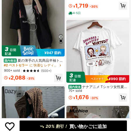
ピクセルアニメ ドット拼色 長袖フィ
1,719
¥
-30%
ット インスタ映え
4-5日
¥947 節約
夏の薄手の人気商品半袖ト
国内発送
ップス半袖パーカーパーカアルファ
#2 ベストセラー
に 快適な レディーススウェットシャツ＆パーカー
ベット刺繡ゆったりカジュアルファ
900+ sold
(500+)
ッション通勤
2,088
¥
-31%
¥990 節約
ナナアニメ Tシャツ女性夏
国内発送
プリントレディカジュアルコットン
70+ sold
Tシャツトップス原宿ストリートウェ
1,676
¥
-37%
ア半袖 Tシャツ、ドロップ
買い物かごに追加
20% 割引！