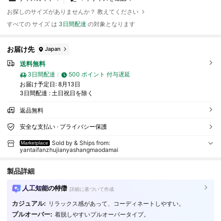
お探しのサイズがありませんか？ 教えてください
すべての サイズ は
3日間配達
の対象となります
お届け先
Japan
送料無料
3日間配達
500 ポイント 付与遅延
お届け予定日:
8月13日
3日間配達 : 土日祝日を除く
返品無料
安全な支払い · プライバシー保護
Sold by & Ships from:
Marketplace
yantaifanzhujianyashangmaodamai
製品詳細
人工知能の特徴
詳細に基づいて作成
カジュアル:
リラックス感があって、コーディネートしやすい。
プルオーバー:
着脱しやすいプルオーバータイプ。