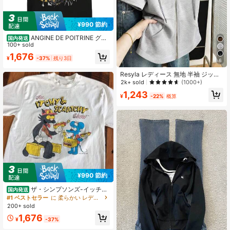
19 フォロワー
4.62
¥990 節約
ANGINE DE POITRINE グラ
国内発送
フィックプリント クルーネックTシ
100+ sold
ャツ - カジュアル ショートスブ コッ
1,676
¥
-37%
残り3日
トンTシャツ、ストトスタイル バン
6
ドモチーフ、吸汗速乾 通気性抜群、
春夏 ゆったり オーバーサイズ トッ
Resyla レディース 無地 半袖 ジップ
プス、ギフトやストトコーデに最適
アップ ドローストリング スウェット
2k+ sold
(1000+)
シャツ
1,243
¥
-22%
概算
¥990 節約
ザ・シンプソンズ-イッチ＆
国内発送
スクラッチ・ショー Tシャツ ユニセ
#1 ベストセラー
に 柔らかい レディーススウェットシャツ＆パーカー
ックス Tシャツ Tシャツ サンタ Tシ
200+ sold
ャツ 面白いグラフィック Tシャツ レ
1,676
トロ漫画トップ
¥
-37%