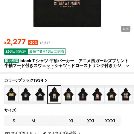
1/15
2,277
-20%
¥
¥2,847
3日間配達
最短で8月13日に到着
blackＴシャツ 半袖パーカー アニメ風ガールズプリント
国内発送
半袖フード付きスウェットシャツ - ドローストリング付きカジ
ュアルプルオーバー、快適なリブ編みヘム・袖口、ストトフ
ァッション、夏用ソフトコットン混紡トップス、ギフトに最適
カラー: ブラック1934
サイズ
S
M
L
XL
XXL
XXXL
サイズガイド
マイサイズを確認