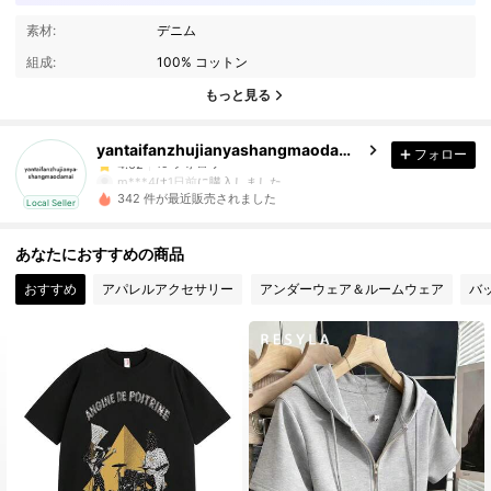
19 フォロワー
4.62
素材:
デニム
19 フォロワー
4.62
組成:
100% コットン
もっと見る
19 フォロワー
4.62
yantaifanzhujianyashangmaodamai
フォロー
19 フォロワー
4.62
m***4
は
1日前
に購入しました
342 件が最近販売されました
Local Seller
19 フォロワー
4.62
あなたにおすすめの商品
19 フォロワー
4.62
おすすめ
アパレルアクセサリー
アンダーウェア＆ルームウェア
バ
19 フォロワー
4.62
19 フォロワー
4.62
19 フォロワー
4.62
19 フォロワー
4.62