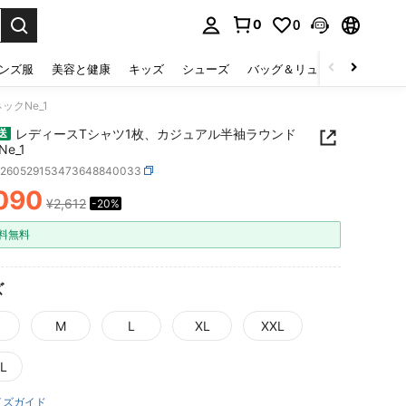
0
0
select.
ンズ服
美容と健康
キッズ
シューズ
バッグ＆リュック
下着＆
クNe_1
レディースTシャツ1枚、カジュアル半袖ラウンド
送
e_1
z260529153473648840033
090
¥2,612
-20%
ICE AND AVAILABILITY
料無料
ズ
M
L
XL
XXL
L
イズガイド