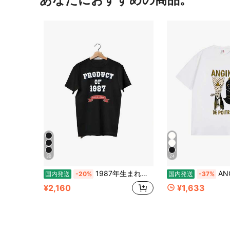
30
24
1987年生まれの方にぴったりの限定版Tシャツ - コレギエートスタイルのテキストデザイン、滑らかなコットン素材、カジュアルで快適なショートスブ - 記念日や贈り物に最適！
ANGINE DE POITRINE イラ
国内発送
-20%
国内発送
-37%
¥2,160
¥1,633