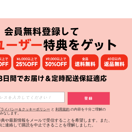
アプリ
購読
登録
登録する
プライバシー＆クッキーポリシー
と
利用規約
の内容を十分ご理解の
みなします。
購読
定特典や最新情報をメールで受信することを希望します。また、
INに連絡して購読を中止できることを理解しました。
用規約
」および「
プライバシーポリシー
」への同意が必要です。内容を