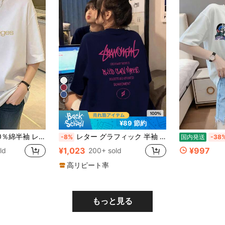
6
¥89 節約
リント韓国風トップス 春夏新作 ゆったり通気性tシャツ Y2Kトップス 韓国風ラウンドネックTシャツ 国内発送
レター グラフィック 半袖 ミドル丈Tシャツ、スタイリッシュ カジュアル レディース サマートップス
-8%
国内発送
-38
¥1,023
¥997
ld
200+ sold
高リピート率
もっと見る