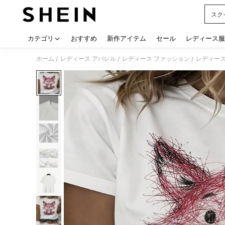
スク
Use up
カテゴリ
おすすめ
新作アイテム
セール
レディース服
ホーム
レディース アパレル
レディース ファッション
レディース
/
/
/