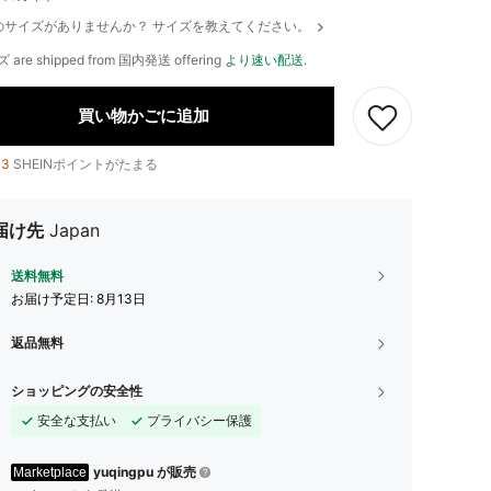
のサイズがありませんか？ サイズを教えてください。
ズ are shipped from 国内発送 offering
より速い配送
.
買い物かごに追加
13
SHEINポイントがたまる
届け先
Japan
送料無料
お届け予定日:
8月13日
返品無料
ショッピングの安全性
安全な支払い
プライバシー保護
yuqingpu が販売
Marketplace