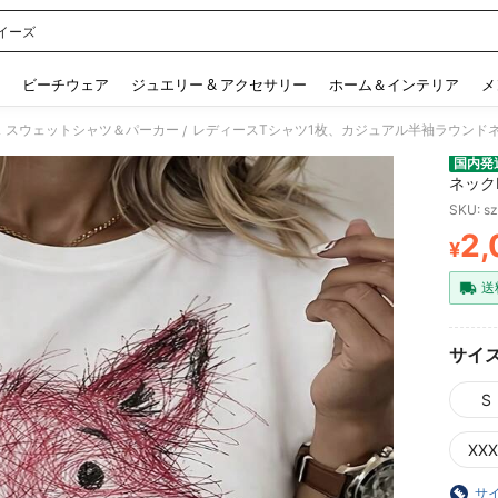
イーズ
 and down arrow keys to navigate search 検索履歴 and 人気ワード. Press Enter to 
ビーチウェア
ジュエリー & アクセサリー
ホーム＆インテリア
メ
 スウェットシャツ＆パーカー
レディースTシャツ1枚、カジュアル半袖ラウンドネッ
/
国内発
ネックN
SKU: s
2,
¥
PR
送
サイ
S
XXX
サ