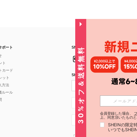
サポート
SNSフォローはこちら：
30%オフ＆送料無料
せ
イント
フトカード
SHEIN STYLE NEWSを購読する
ォレット
入方法
価ルール
問
JP + 81
会員登録した場合、
上、同意頂いたものと
JP + 81
SHEINの限
いつでもSHE
「SHEIN STYLE NEWSの購読には「
利