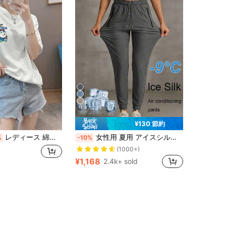
11
¥130 節約
レディース 綿素材 プリント柄 半袖 T シャツ クルーネック カジュアル 柔らか肌触り 通気性良好 夏新作 普段着 通勤着 おしゃれデイリーカジュアルトップス
女性用 夏用 アイスシルク 通気性ランニングパンツ、ジッパーポケット&ウエストゴム仕様の軽量スポーツズボン、フィットネス&ジョギング春用
%
-10%
(1000+)
¥1,168
2.4k+ sold