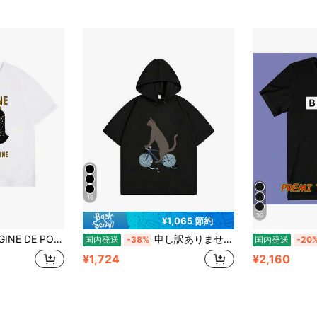
16
30
¥1,065 節約
ストTシャツ - 短袖クルーネックコットンTシャツ、ユニークなデザイン、カジュアルで快適な着心地 - サマーコーデに最適なファッションアイテム
申し訳ありませんが、画像内容がこちらでは取得できないため、商品タイトルを正確に生成できません。画像の内容や商品情報をテキスト
国内発送
-38%
国内発送
-20
¥1,724
¥2,160