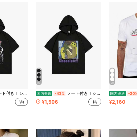
23
20
フード付き半袖Tシャツ - カジュアル ストトウェア ヴィンテージ風 ゴールドレタリング エレガントな筆記体 デザイン ゆったりシルエット 春夏 通気性 快適 お洒落 トップス 男女兼用 プレゼント用にも最適
フート付きＴシャツ 半袖パーカー Simon & Garfunkel Bookends フォトプリント フード付きポンチョ ブラック オーバーサイズ 半袖 プルオーバー ストト系 カジュアル 春夏秋 ユニセックス
国内発送
-43%
国内発送
-20
¥1,506
¥2,160