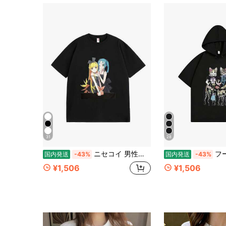
31
28
ニセコイ 男性は快適なスポーツ半袖、男性はゆったりとしたカジュアルな個性的なクールなtシャツを着ています
フート付きＴシャツ 半袖パーカー & Co. ロゴプリント 
国内発送
-43%
国内発送
-43%
¥1,506
¥1,506