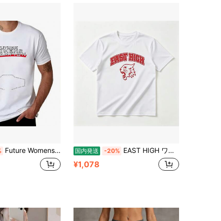
Future Womens Champ Tシャツ コットン Tシャツ パック Tシャツ メンズ グラフィック Tシャツ Tシャツ
EAST HIGH ワイルドキャッツ Tシャツ - カレッジ風ロゴ 半袖 綿100% 通気性抜群 柔らか素材 夏服 カジュアル スポーツ 運動会 部活 チームウェア お揃い ペアルック プレゼント メンズ レディース
%
国内発送
-20%
¥1,078