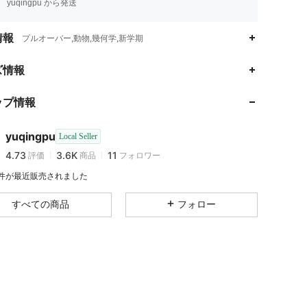
yuqingpu から発送
情報
プルオーバー,動物,幾何学,新学期
ズ情報
4.73
3.6K
11
4.73
3.6K
11
ップ情報
4.73
3.6K
11
4.73
3.6K
11
yuqingpu
Local Seller
4.73
3.6K
11
評価
商品
フォロワー
g***2
が
1日前
にフォローしました
4.73
3.6K
11
3 件が最近販売されました
4.73
3.6K
11
すべての商品
フォロー
4.73
3.6K
11
4.73
3.6K
11
4.73
3.6K
11