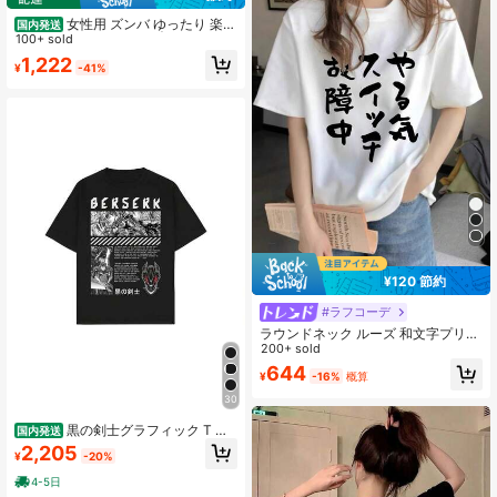
女性用 ズンバ ゆったり 楽し
国内発送
い両面プリントTシャツ | ソフトで快
100+ sold
適、ファッションスタイル 、普段使
1,222
¥
-41%
い、カップルコーデ、旅行に最適 -
フィットネス＆ヨガ愛好者必見
¥120 節約
#ラフコーデ
ラウンドネック ルーズ 和文字プリン
ト カジュアル 半袖Tシャツ、春夏 ホ
200+ sold
ワイト
644
¥
-16%
概算
30
黒の剣士グラフィック T シ
国内発送
ャツ - 短袖、クルーネック、コット
2,205
¥
-20%
ン素材、ダークファンタジーの人気
漫画デザイン、戦闘シーンのイラス
4-5日
トと引用入り、夏に最適なカジュア