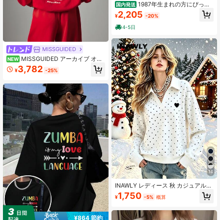
1987年生まれの方にぴった
国内発送
りの限定版Tシャツ - コレギエートス
2,205
¥
-20%
タイルのテキストデザイン、滑らか
なコットン素材、カジュアルで快適
4-5日
なショートスブ - 記念日や贈り物に
最適！
MISSGUIDED
MISSGUIDED アーカイブ オー
NEW
バーサイズ パーカー バックロゴプリ
3,782
¥
-25%
ント 長袖 カジュアル プルオーバー
トップス 秋冬用
14
INAWLY レディース 秋 カジュアル
ドット柄 ハート刺繍 スウェットシャ
1,750
¥
-5%
概算
ツ
¥864 節約