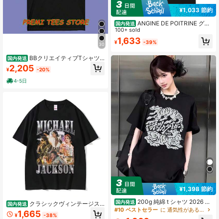
¥1,033 節約
ANGINE DE POITRINE グラ
国内発送
フィックプリント クルーネックTシ
100+ sold
ャツ - カジュアル ショートスブ コッ
1,633
¥
-39%
トンTシャツ、ストトスタイル バン
30
ドモチーフ、吸汗速乾 通気性抜群、
春夏 ゆったり オーバーサイズ トッ
BBクリエイティブTシャツ -
国内発送
プス、ギフトやストトコーデに最適
ショートスブクルーネックコットンT
2,205
¥
-20%
シャツ、柔らかく夏にぴったりの通
気性素材 - PREMI TEES STOREのス
4-5日
タイリッシュなデザイン、カジュア
ルなファッションアイテムとして最
適
¥1,398 節約
200g 純綿 t シャツ 2026 年
国内発送
クラシックヴィンテージス
国内発送
夏レディース新品半袖純綿虎柄プリ
#10 ベストセラー
に 通気性がある レディーススウェットシャツ＆パーカー
ターグラフィックTシャツメンズサマ
1,665
ント半袖丸首カップルが着る丸首レ
¥
-38%
ーレトロゴシックロックスタイル新