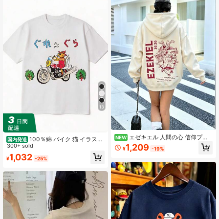
13
エゼキエル 人間の心 信仰プリ
NEW
100％綿 バイク 猫 イラスト
国内発送
ント スウェットシャツ、聖書の一節
1,209
Tシャツ 白 レトロ おもしろ 個性的
300+ sold
¥
-19%
プルオーバー スウェットシャツ、癒
カジュアル
1,032
しの信仰の雰囲気 デイリーレイヤリ
¥
-25%
ングトップ 秋