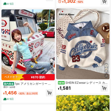
1,302
ディーストップス
¥
-52%
しいオーバーサイズTシャツ
4-5日
33
21
¥670 節約
SHEIN EZwear レディース カ
NEW
1pc アメリカンガーリー オ
国内発送
ジュアル フーデッドスウェットシャ
リジナルTシャツ オールオーバー柄
80+ sold
1,581
¥
ツ、秋冬ウェア、ストライプ、ヴィ
ピクセルアニメ ドット拼色 長袖フィ
1,456
ンテージ、Y2Kスタイル、お出か
¥
-32%
過去2時間
ット インスタ映え
け、ストリートウェア、日常通勤、
4-5日
デート、集まり、秋冬/夏、クリスマ
ス、新年、感謝祭、パーティー、結
婚式、ビーチ、卒業式など様々なシ
ーンに適しています、ファッショナ