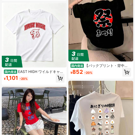
ルウェア
【バックプリント・背中
国内発送
側】祭 まつり（筆文字）日の丸 お祭
852
EAST HIGH ワイルドキャッ
国内発送
¥
-20%
り 衣装 体育祭 文化祭 イベント 面白
ツ Tシャツ - カレッジ風ロゴ 半袖 綿
1,101
い デザイン Tシャツ
¥
-20%
100% 通気性抜群 柔らか素材 夏服 カ
ジュアル スポーツ 運動会 部活 チー
ムウェア お揃い ペアルック プレゼ
ント メンズ レディース