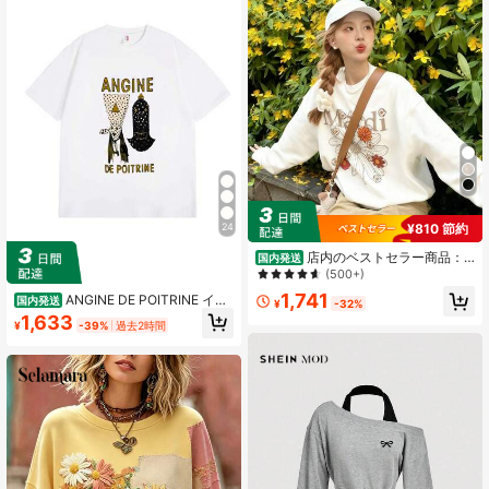
ブルでエレガント、カジュアルで多
用途、お出かけ、デート、大学に適
しています
¥810 節約
24
店内のベストセラー商品：3
国内発送
20g カジュアルでリラックスしたス
(500+)
タイルのレディース秋冬ファッショ
1,741
ANGINE DE POITRINE イラ
国内発送
ナブルなゆったりとしたラウンドネ
¥
-32%
ストTシャツ - 短袖クルーネックコッ
ックのクリスマス長袖スウェットシ
1,633
¥
-39%
過去2時間
トンTシャツ、ユニークなデザイン、
ャツ、マルディグラの文字と花のプ
カジュアルで快適な着心地 - サマー
リント、柔らかい生地、ユニセック
コーデに最適なファッションアイテ
ススタイルのプルオーバー、楽しい
ム
Y2K トップ。