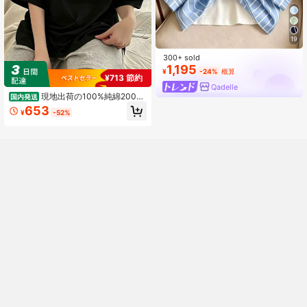
19
300+ sold
1,195
¥
-24%
概算
¥713 節約
Qadelle
現地出荷の100%純綿200g
国内発送
Tシャツ、2026レディース夏ファッ
653
¥
-52%
ションプリント半袖Tシャツ、カップ
ルスタイル、インナーにもアウター
にも適し、オフィスカジュアルラウ
ンドネックの楽しい半袖トップス。