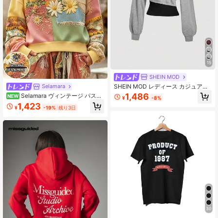
15
SHEIN MOD
SHEIN MOD レディース カジュアル
Selamara
ミニマル デイリー 万能 パーティー
1,486
Selamara ヴィンテージ パスト
NEW
¥
-8%
空港 Y2K トップス、リボン ミニマル
ラルスタイル フェイク刺繍パッチワ
1,423
プリントパターン、夏、お出かけ
¥
-19%
残り3日
ーク 小花柄 スウェットシャツ、アメ
リカンカントリースタイル クルーネ
ック 長袖 トップス ジャケット、秋/
冬 アウトドア バケーション カジュ
アル トラベル 長袖シャツ
30