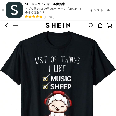
SHEIN - タイムセール実施中!
×
アプリ限定の500円OFFクーポン「JPAPP」を
インストール
今すぐ使おう！
(11,600)