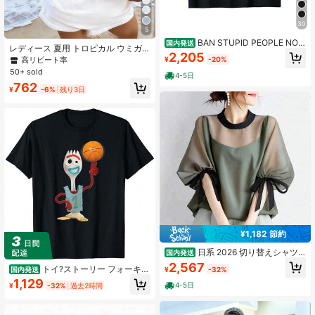
30
5
BAN STUPID PEOPLE NOT
国内発送
レディース 夏用 トロピカル ウミガ
PITBULLS メッセージTシャツ - シ
2,205
メ柄プリント ゆったり ラウンドネッ
高リピート率
¥
-20%
ョートスブコットンTシャツ、カジュ
ク 半袖 カジュアル バケーション ト
50+ sold
アルなクルーネック、夏の必需品、
4-5日
ップス ホワイト
犬種に対する偏見をなくすためのフ
762
¥
-6%
残り3日
ァッションアイテム - ペット愛好者
や動物保護のための素晴らしいギフ
ト
¥1,182 節約
日系 2026 切り替えシャツ
国内発送
透け感 ブラウス レディース トップ
2,567
トイ?ストーリー フォーキー
¥
-32%
国内発送
ス 五分袖 リボン付き tシャツ uネッ
バスケットボール Tシャツ
1,129
ク エレガント 無地
4-5日
¥
-32%
過去2時間