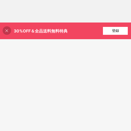
30%OFF＆全品送料無料特典
買い物かごに追加
登録
41% 割引！