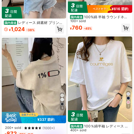
¥616 節約
100%綿 半袖 ラウンドネッ
国内発送
ク Tシャツ 夏服 レディース おもしろ
100+ sold
レディース 綿素材 プリント
国内発送
プリント ゆったり カジュアル トッ
760
柄 半袖 T シャツ クルーネック カジ
1,024
¥
-45%
プス
¥
-38%
ュアル 柔らか肌触り 通気性良好 夏
新作 普段着 通勤着 おしゃれデイリ
ーカジュアルトップス
7
5
¥337 節約
100％綿半袖 レディース プ
国内発送
200+ sold
(1000+)
リント韓国風トップス 春夏新作 ゆっ
400+ sold
872