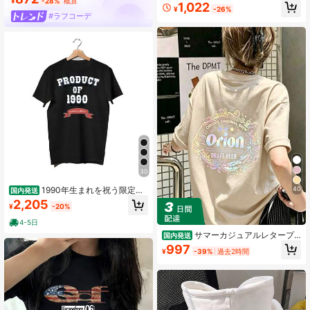
たり通気性tシャツ Y2Kトップス 韓
¥
-28%
概算
1,022
¥
-26%
国風ラウンドネックTシャツ 国内発
#ラフコーデ
送
30
40
1990年生まれを祝う限定版
国内発送
Tシャツ - コレギエイトスタイルのテ
2,205
¥
-20%
キスト「PRODUCT OF 1990」と赤
いリボンバナーで「limited edition」
4-5日
をデザインしたカジュアル半袖コッ
サマーカジュアルレタープ
国内発送
トンTシャツ - お祝い、ギフトに最適
リントのオーバーサイズTシャツ、ク
997
なアイテム
¥
-39%
過去2時間
ルーネック半袖、女性用のゆったり
としたストリートウェアトップス