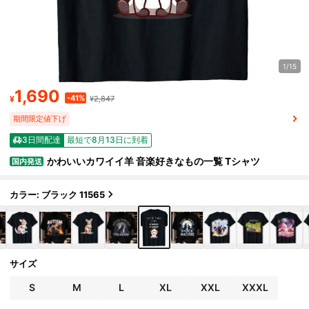
1/15
1,690
-41%
¥
¥2,847
期間限定値下げ
3日間配達
最短で8月13日に到着
かわいいカワイイ羊 音楽好きなもの一覧 Tシャツ
国内発送
カラー: ブラック 11565
サイズ
S
M
L
XL
XXL
XXXL