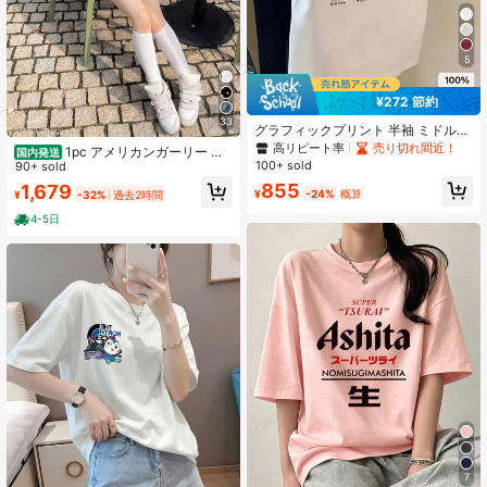
5
¥272 節約
33
グラフィックプリント 半袖 ミドル丈
Tシャツ、ファッショナブルなカジュ
高リピート率
売り切れ間近！
1pc アメリカンガーリー オ
国内発送
アルトップス レディース ホワイト
100+ sold
リジナルTシャツ オールオーバー柄
90+ sold
夏
ピクセルアニメ ドット拼色 長袖フィ
855
1,679
¥
-24%
概算
¥
-32%
過去2時間
ット インスタ映え
4-5日
7