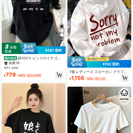
40
¥597 節約
綿100％ ピンクのイチゴ柄
国内発送
クルーネック半袖Tシャツ、カジュア
創業1年
¥162 節約
ルでリラックスフィットの夏用レデ
50+ sold
ィーストップス
1個 レディース スローガン グラフィ
779
ックプリント 快適 ドロップショルダ
¥
-43%
過去2時間
1,156
¥
-12%
残り3日
ー Y2K プルオーバーパーカー、カジ
ュアルストリートウェア トップス 秋
の日常着 & 学校再開 ホワイト