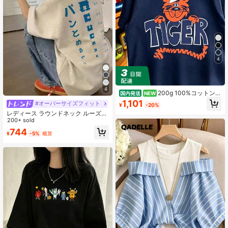
4
4
200g 100%コットンT
国内発送
NEW
シャツ 2026年レディース夏ファッシ
1,101
#オーバーサイズフィット
¥
-20%
ョン プリント柄 半袖Tシャツ カップ
レディース ラウンドネック ルーズ
ル向けクルーネック半袖トップス
カジュアル 日本風アニメプリント 半
200+ sold
袖Tシャツ 春夏
744
¥
-5%
概算