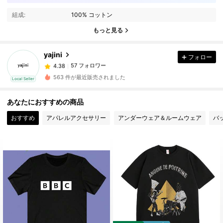
57 フォロワー
4.38
組成:
100% コットン
57 フォロワー
4.38
もっと見る
57 フォロワー
4.38
yajini
フォロー
57 フォロワー
4.38
h***y
が
1日前
にフォローしました
57 フォロワー
4.38
563 件が最近販売されました
Local Seller
57 フォロワー
4.38
あなたにおすすめの商品
57 フォロワー
4.38
おすすめ
アパレルアクセサリー
アンダーウェア＆ルームウェア
バ
57 フォロワー
4.38
57 フォロワー
4.38