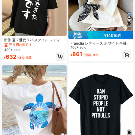
17
¥148 節約
新作 夏 Z世代 Y2Kスタイル レディー
Franclia レディース ホワイト 半袖T
ス 面白い日本語テキストプリント ラ
売り切れ間近！
シャツ、アシンメトリーヘム、サイ
100+ sold
ウンドネック 半袖Tシャツ カジュア
400+ sold
ドスカーフ装飾、コットン素材、ス
ル ブラック
861
¥
-15%
概算
632
リムフィット、エレガント、ブラン
¥
-8%
概算
チ、夏、ホワイト&ブラック スウィ
ートシックスタイル