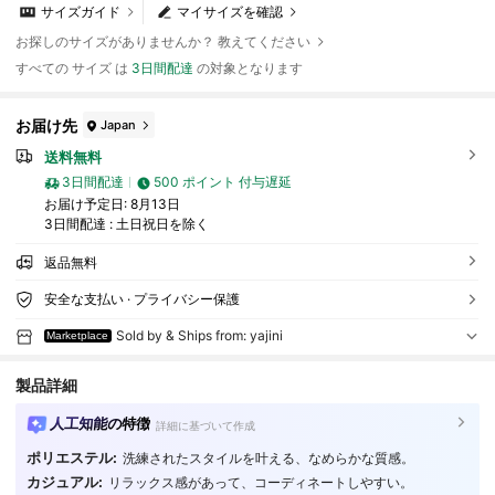
サイズガイド
マイサイズを確認
お探しのサイズがありませんか？ 教えてください
すべての サイズ は
3日間配達
の対象となります
お届け先
Japan
送料無料
3日間配達
500 ポイント 付与遅延
お届け予定日:
8月13日
3日間配達 : 土日祝日を除く
返品無料
安全な支払い · プライバシー保護
Sold by & Ships from: yajini
Marketplace
製品詳細
人工知能の特徴
詳細に基づいて作成
57 フォロワー
4.38
ポリエステル:
洗練されたスタイルを叶える、なめらかな質感。
カジュアル:
リラックス感があって、コーディネートしやすい。
57 フォロワー
4.38