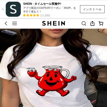
SHEIN - タイムセール実施中!
×
アプリ限定の500円OFFクーポン「JPAPP」を
インストール
今すぐ使おう！
(11,600)