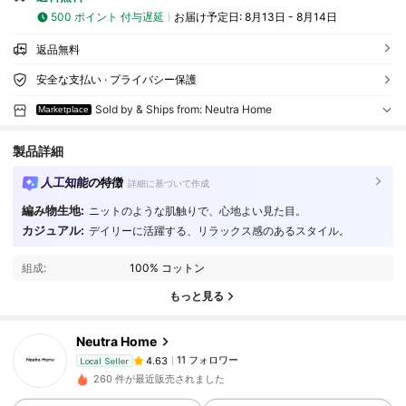
500 ポイント 付与遅延
お届け予定日:
8月13日 - 8月14日
返品無料
安全な支払い · プライバシー保護
Sold by & Ships from: Neutra Home
Marketplace
製品詳細
人工知能の特徴
詳細に基づいて作成
11 フォロワー
4.63
編み物生地:
ニットのような肌触りで、心地よい見た目。
カジュアル:
デイリーに活躍する、リラックス感のあるスタイル。
11 フォロワー
4.63
組成:
100% コットン
11 フォロワー
4.63
もっと見る
11 フォロワー
4.63
11 フォロワー
4.63
Neutra Home
11 フォロワー
4.63
Local Seller
260 件が最近販売されました
11 フォロワー
4.63