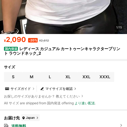
1/15
2,090
-20%
¥
¥2,612
レディース カジュアル カートゥーンキャラクタープリン
国内発送
ト ラウンドネック_2
サイズ
S
M
L
XL
XXL
XXXL
サイズガイド
マイサイズを確認
お探しのサイズがありませんか？ 教えてください
All サイズ are shipped from 国内発送 offering
より速い配送
.
お届け先
Japan
送料無料