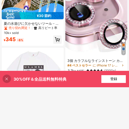
#1 ベストセラー
に その他のプール用品
¥30 節約
売り切れ間近！
高リピート率
#1 ベストセラー
#1 ベストセラー
に その他のプール用品
に その他のプール用品
夏の水遊びに欠かせないツール - ハ
ート型ハンドル付きの水鉄砲は花火
売り切れ間近！
売り切れ間近！
高リピート率
高リピート率
のようなデザインで、ウォーターパ
10k+ sold
#1 ベストセラー
に その他のプール用品
ーティーに最適です。マルチホール
売り切れ間近！
高リピート率
345
花火風スプレー設計により、水が全
¥
-8%
方向に噴射され、より均一な拡散効
果を生み出します。
7
3個 カラフルなラインストーン カメ
ラレンズプロテクターフィルム Appl
#4 ベストセラー
に iPhone 17 レンズプロテクター
e 17/17Air/17pro/17promax/16/16pr
3.7k+ sold
(1000+)
o/16plus/16promax/16 14 Pro 6.1イ
229
ンチ /14 Pro Max 6.7インチ用、人工
30%OFF＆全品送料無料特典
買い物かごに追加
¥
登録
20% 割引！
ダイヤモンド輝くカメラカバー強化
ガラス Apple 14 Pro Max /14 Pro/1
5/15Promax/15Pro [完璧なフィット]
- 人工ダイヤモンド マルチカラー
Mr. & Mrs. Potato Head グ
国内発送
ラフィックプリント クルーネックT
1,615
¥
-38%
残り2日
シャツ - レトロ カジュアル 半袖 コ
ットンブレンド ゆったり トップス