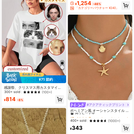
ェー代表サッカースターグラフィッ
1,254
¥
-46%
クTシャツ カジュアルストリートウ
「カテゴリーバウチャー ¥240」
ェア半袖トップス.
¥71 節約
感謝祭、クリスマス用カスタマイズ
ギフト。ロゴ印刷、ビジネスブラン
300+ sold
(100+)
ディング、結婚式ギフト、パーティ
814
ー衣装、誕生日ギフト、スポーツ用
¥
-8%
#アクアティックプリント
#7 ベストセラー
に ウエスタンカウボーイスタイル ジュエリー＆時計
高リピート率
ボヘミアン風 オーシャンスタイル ビ
ーズネックレス 2個セット メタル製
#7 ベストセラー
#7 ベストセラー
に ウエスタンカウボーイスタイル ジュエリー＆時計
に ウエスタンカウボーイスタイル ジュエリー＆時計
シェル&ヒトデペンダント、ビーチバ
高リピート率
高リピート率
400+ sold
(1000+)
ケーションや日常着に最適なファッ
#7 ベストセラー
に ウエスタンカウボーイスタイル ジュエリー＆時計
343
ショナブルなデザイン
¥
高リピート率