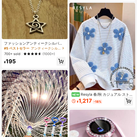
ファッションアンティークシルバー
カラーのスタースワールペンダント
#5 ベストセラー
アンティークシルバー 女性のネックレス
ネックレス、女性用かわいい星のジ
700+ sold
(1000+)
ュエリー、パーティーギフト
195
¥
Resyla 春/秋 カジュアル ストラ
NEW
イプ フローラル プリント 長袖Tシャ
1,217
¥
-18%
ツ