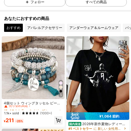
フォロー
すべての商品
11 フォロワー
4.63
11 フォロワー
4.63
あなたにおすすめの商品
11 フォロワー
4.63
おすすめ
アパレルアクセサリー
アンダーウェア＆ルームウェア
バ
11 フォロワー
4.63
5
#1 ベストセラー
ネイビーブルー 女性のブレスレット
売り切れ間近！
4個セット ウィングタッセル ビーズ
レイヤード ブレスレットセット
#1 ベストセラー
#1 ベストセラー
ネイビーブルー 女性のブレスレット
ネイビーブルー 女性のブレスレット
売り切れ間近！
売り切れ間近！
1.1k+ sold
(1000+)
¥1,064 節約
#1 ベストセラー
ネイビーブルー 女性のブレスレット
211
¥
-25%
売り切れ間近！
2026年新作夏物レディース
国内発送
コットンTシャツ ハーランド ノルウ
#1 ベストセラー
に 新しい 女性用アクティブトップス