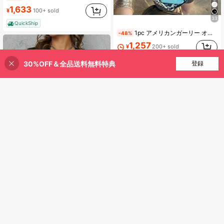
1,633
¥
100+ sold
33
QuickShip
1pc アメリカンガーリー オリジナルTシャツ オールオーバー柄 ピクセルアニメ ドット拼色 長袖フィット インスタ映え
-48%
1,257
¥
200+ sold
QuickShip
30%OFF＆全品送料無料特典
買い物かごに追加
登録
37% 割引！
女性用ベロアクルーネックスウェットシャツ、アメリカ国旗柄のスポーティースタイル。パーティー、スポーツ、アウトドアレジャーなどのシーンに適しています。秋冬シーズン
200gの白いクルーネック半袖Tシャツ。フロントに古新聞の切れ端を模したプリントとテキスト。このヒップスタースタイルはコットン生地で作られており、着心地がよく、
-19%
-37%
942
1,633
¥
¥
QuickShip