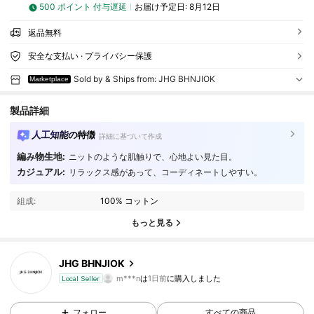
500 ポイント 付与遅延
お届け予定日:
8月12日
返品無料
安全な支払い · プライバシー保護
Sold by & Ships from: JHG BHNJIOK
Marketplace
製品詳細
人工知能の特徴
詳細に基づいて作成
編み物生地:
ニットのような肌触りで、心地よい見た目。
5 フォロワー
4.33
カジュアル:
リラックス感があって、コーディネートしやすい。
5 フォロワー
4.33
組成:
100% コットン
もっと見る
5 フォロワー
4.33
JHG BHNJIOK
5 フォロワー
4.33
m***n
は
1日前
に購入しました
Local Seller
5 フォロワー
4.33
フォロー
すべての商品