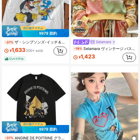
¥979 節約
Selamara
ザ・シンプソンズ-イッチ＆スクラッチ・ショー Tシャツ ユニセックス Tシャツ Tシャツ サンタ Tシャツ 面白いグラフィック Tシャツ レトロ漫画トップ
-37%
Selamara ヴィンテージ パストラルスタイル フェイク刺繍パッチワーク 小花柄 スウェットシャツ、アメリカンカントリースタイル クルーネック 長袖 トップス ジャケット、秋/冬 アウトドア バケーション カジュアル トラベル 長袖シャツ
-19%
1,633
¥
200+ sold
1,423
¥
QuickShip
¥979 節約
ANGINE DE POITRINE グラフィックプリント クルーネックTシャツ - カジュアル ショートスブ コットンTシャツ、ストトスタイル バンドモチーフ、吸汗速乾 通気性抜群、春夏 ゆったり オーバーサイズ トップス、ギフトやストトコーデに最適
-37%