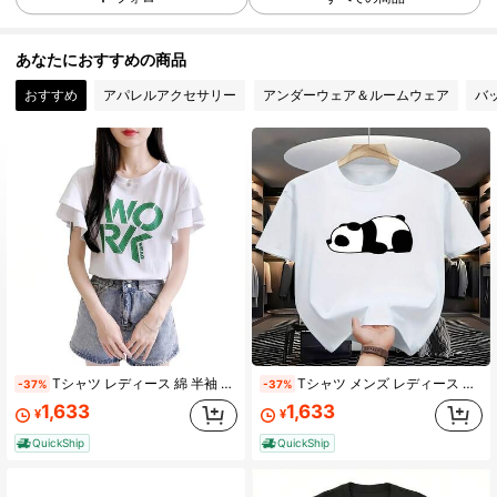
5 フォロワー
4.33
あなたにおすすめの商品
5 フォロワー
4.33
おすすめ
アパレルアクセサリー
アンダーウェア＆ルームウェア
バ
Tシャツ レディース 綿 半袖 丸首 ゆったり カットソー 薄手 春夏 おしゃれ 通勤 快適 夏トップス
Tシャツ メンズ レディース 半袖 パンダプリント ルーズ ゆったり カジュアル ユニセックス 春夏 夏服 トップス
-37%
-37%
1,633
1,633
¥
¥
QuickShip
QuickShip