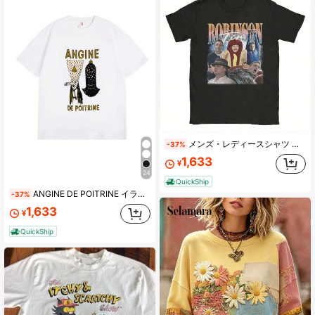
メンズ・レディースシャツ ティム・ロビンソン 素晴らしいコットンTシャツ S_1
-37%
1,633
¥
24
QuickShip
ANGINE DE POITRINE イラストTシャツ - 短袖クルーネックコットンTシャツ、ユニークなデザイン、カジュアルで快適な着心地 - サマーコーデに最適なファッションアイテム
-37%
1,633
¥
QuickShip