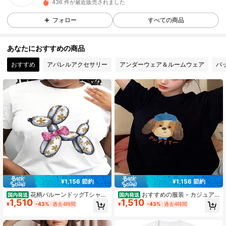
29 フォロワー
4.41
436 件が最近販売されました
29 フォロワー
4.41
フォロー
すべての商品
29 フォロワー
4.41
あなたにおすすめの商品
29 フォロワー
4.41
おすすめ
アパレルアクセサリー
アンダーウェア＆ルームウェア
バ
29 フォロワー
4.41
¥1,156 節約
¥1,156 節約
花柄バルーンドッグTシャ
おすすめの服装 - カジュア
国内発送
国内発送
1,510
1,510
ツ、グリッターコケットリボンT_1
ルスポーツスタイル レディース_1
¥
-43%
過去4時間
¥
-43%
過去4時間