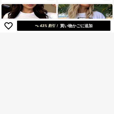
買い物かごに追加
43% 割引！
¥1,080 節約
¥1,156 節約
ロマンティックハート柄プ
グラフィック ビッグ D スト
国内発送
国内発送
1,586
1,510
リントTシャツ、半袖_1
トスタイル プリント レディース サ
¥
-41%
残り2日
¥
-43%
過去4時間
マー Ca_1