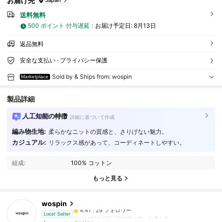
お届け先
Japan
送料無料
500 ポイント 付与遅延
お届け予定日:
8月13日
返品無料
安全な支払い · プライバシー保護
Sold by & Ships from: wospin
Marketplace
製品詳細
人工知能の特徴
詳細に基づいて作成
29 フォロワー
4.41
編み物生地:
柔らかなニットの質感と、さりげない魅力。
29 フォロワー
4.41
カジュアル:
リラックス感があって、コーディネートしやすい。
29 フォロワー
4.41
組成:
100% コットン
29 フォロワー
4.41
もっと見る
29 フォロワー
4.41
wospin
29 フォロワー
4.41
＊***＊
が
1日前
にフォローしました
Local Seller