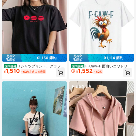
¥1,156 節約
¥1,114 節約
Tシャツプリント、グラフィ
F-Caw-F 面白いニワトリの
国内発送
国内発送
1,510
1,552
ックコットンTシャツ、プラスサイ
ユーモア F-Caw-F の引用 Rooster_1
¥
-43%
過去4時間
¥
-42%
ズ、Graph_2_1