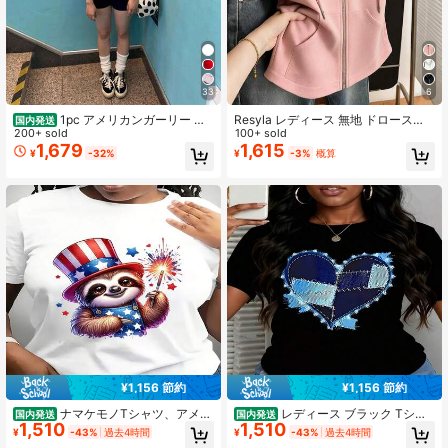
33
6
1pc アメリカンガーリー オ
Resyla レディース 無地 ドロースト
国内発送
リジナルTシャツ オールオーバー柄
200+ sold
リング フード付き ジップアップ カ
100+ sold
ピクセルアニメ ドット拼色 長袖フィ
ジュアル 多用途 デイリー スウェッ
1,679
1,615
¥
-32%
¥
-3%
概算
ット インスタ映え
トシャツ
¥1,156 節約
¥1,156 節約
ナマケモノTシャツ、アメリ
レディース ブラック Tシャ
国内発送
国内発送
1,510
1,510
カンTシャツ、USA Tシャツ、Wate_
ツ ブルー パッチワーク ハート柄 De
¥
-43%
過去4時間
¥
-43%
過去4時間
1
si_1