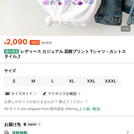
1/15
2,090
-20%
¥
¥2,612
レディース カジュアル 花柄プリント Tシャツ - カントス
国内発送
タイル_1
サイズ
S
M
L
XL
XXL
XXXL
サイズガイド
マイサイズを確認
お探しのサイズがありませんか？ 教えてください
All サイズ are shipped from 国内発送 offering
より速い配送
.
お届け先
Japan
送料無料