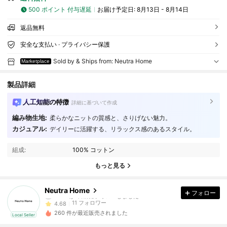
500 ポイント 付与遅延
お届け予定日:
8月13日 - 8月14日
返品無料
安全な支払い · プライバシー保護
Sold by & Ships from: Neutra Home
Marketplace
製品詳細
人工知能の特徴
詳細に基づいて作成
編み物生地:
柔らかなニットの質感と、さりげない魅力。
11 フォロワー
4.68
カジュアル:
デイリーに活躍する、リラックス感のあるスタイル。
11 フォロワー
4.68
組成:
100% コットン
11 フォロワー
4.68
もっと見る
11 フォロワー
4.68
11 フォロワー
4.68
Neutra Home
フォロー
11 フォロワー
4.68
260 件が最近販売されました
Local Seller
11 フォロワー
4.68