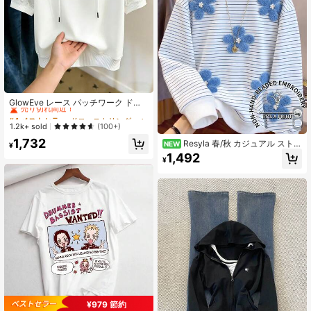
#4 ベストセラー
ドローストリング レディーススウェットシャツ
売り切れ間近！
GlowEve レース パッチワーク ドロ
ーストリング フーデッド カジュアル
#4 ベストセラー
#4 ベストセラー
ドローストリング レディーススウェットシャツ
ドローストリング レディーススウェットシャツ
多用途 デイリー 半袖スウェットシャ
売り切れ間近！
売り切れ間近！
1.2k+ sold
(100+)
ツ (レディース)
#4 ベストセラー
ドローストリング レディーススウェットシャツ
1,732
Resyla 春/秋 カジュアル ストラ
NEW
¥
売り切れ間近！
イプ フローラル プリント 長袖Tシャ
1,492
¥
ツ
¥979 節約