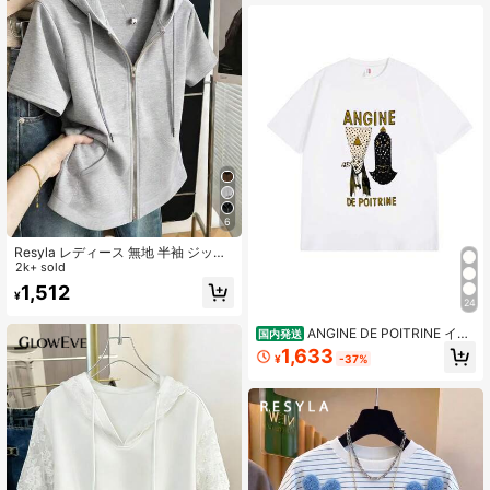
6
Resyla レディース 無地 半袖 ジップ
アップ ドローストリング スウェット
2k+ sold
シャツ
1,512
¥
24
ANGINE DE POITRINE イラ
国内発送
ストTシャツ - 短袖クルーネックコッ
1,633
¥
-37%
トンTシャツ、ユニークなデザイン、
カジュアルで快適な着心地 - サマー
コーデに最適なファッションアイテ
ム