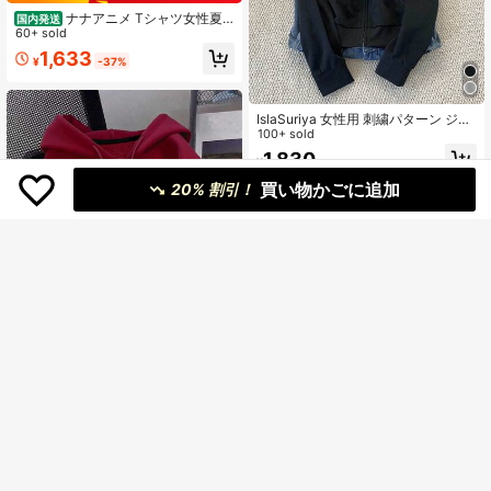
ナナアニメ Tシャツ女性夏
国内発送
プリントレディカジュアルコットン
60+ sold
Tシャツトップス原宿ストリートウェ
1,633
¥
-37%
ア半袖 Tシャツ、ドロップ
IslaSuriya 女性用 刺繍パターン ジッ
プアップパーカー フィットしたスウ
100+ sold
ェットシャツジャケット 秋冬用
1,830
¥
買い物かごに追加
20% 割引！
29
¥979 節約
IslaSuriya 女性用フード付きスウェ
ットシャツ、ハート刺繍ジップアッ
90+ sold
(1000+)
ザ・シンプソンズ-イッチ＆
国内発送
プジャケット、教師、学校復帰、卒
スクラッチ・ショー Tシャツ ユニセ
1,892
#1 ベストセラー
に 柔らかい レディーススウェットシャツ＆パーカー
業、デイリーウェア、冬のアウター
¥
ックス Tシャツ Tシャツ サンタ Tシ
200+ sold
ウェア、ファッショナブルで多用途
ャツ 面白いグラフィック Tシャツ レ