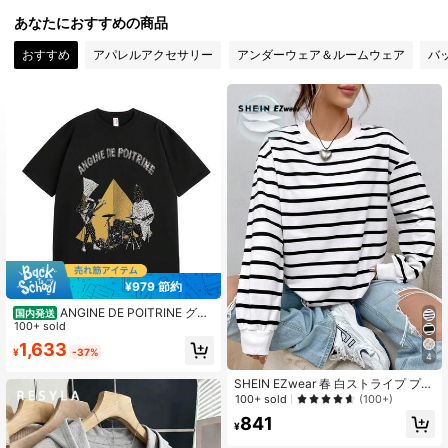
11 フォロワー
4.68
あなたにおすすめの商品
11 フォロワー
4.68
おすすめ
アパレルアクセサリー
アンダーウェア＆ルームウェア
バ
11 フォロワー
4.68
11 フォロワー
4.68
¥979 節約
ANGINE DE POITRINE グラ
国内発送
フィックプリント クルーネックTシ
100+ sold
ャツ - カジュアル ショートスブ コッ
1,633
¥
-37%
トンTシャツ、ストトスタイル バン
4
ドモチーフ、吸汗速乾 通気性抜群、
春夏 ゆったり オーバーサイズ トッ
SHEIN EZwear 春 白ストライプ プリ
プス、ギフトやストトコーデに最適
ント ドロップショルダー スウェット
100+ sold
(100+)
シャツ パーカー 卒業式、新学期、教
841
師の服装、秋冬の新学期
¥