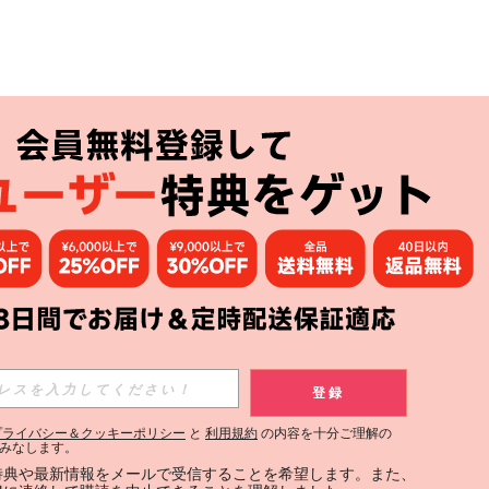
アプリ
購読
登録
登録する
プライバシー＆クッキーポリシー
と
利用規約
の内容を十分ご理解の
みなします。
購読
定特典や最新情報をメールで受信することを希望します。また、