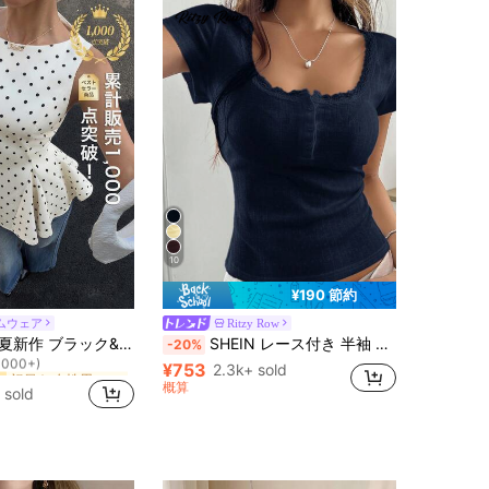
10
¥190 節約
ムウェア
Ritzy Row
祝日を 女性用ブラウス
ー
Siren Gaze 春夏新作 ブラック&ホワイト水玉柄ノースリーブタンクトップ レディース
SHEIN レース付き 半袖 Tシャツ レディース、夏新作 スリムフィット 3つボタンフロントトップス
-20%
1000+)
祝日を 女性用ブラウス
祝日を 女性用ブラウス
ー
ー
¥753
2.3k+ sold
1000+)
1000+)
概算
 sold
祝日を 女性用ブラウス
ー
1000+)