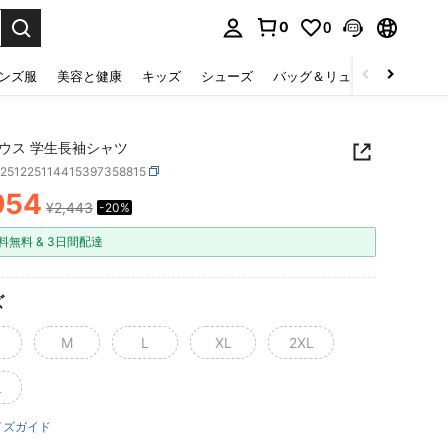
0
0
select.
ンズ服
美容と健康
キッズ
シューズ
バッグ＆リュック
下着＆
ウス 学生長袖シャツ
z251225114415397358815
954
¥2,443
-20%
ICE AND AVAILABILITY
料無料 & 3日間配達
ズ
M
L
XL
2XL
L
イズガイド