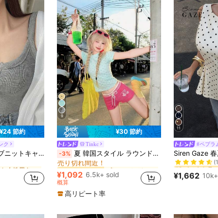
9
11
¥24 節約
¥30 節約
ンク
Tinkc
#ペプラ
#2 ベストセラ
タンク 女性用タンクトップ&キャミス
プレーン レディーストップス
#8 ベストセラー
ス夏タンクトップ、ノースリーブ、きゃみソール
夏 韓国スタイル ラウンドネック フィッテッド カジュアル ドット柄 半袖Tシャツ
-3%
(
売り切れ間近！
#2 ベストセラ
#2 ベストセラ
タンク 女性用タンクトップ&キャミス
タンク 女性用タンクトップ&キャミス
プレーン レディーストップス
プレーン レディーストップス
#8 ベストセラー
#8 ベストセラー
(
(
売り切れ間近！
売り切れ間近！
¥1,092
6.5k+ sold
¥1,662
10k+
#2 ベストセラ
タンク 女性用タンクトップ&キャミス
プレーン レディーストップス
#8 ベストセラー
概算
(
売り切れ間近！
高リピート率