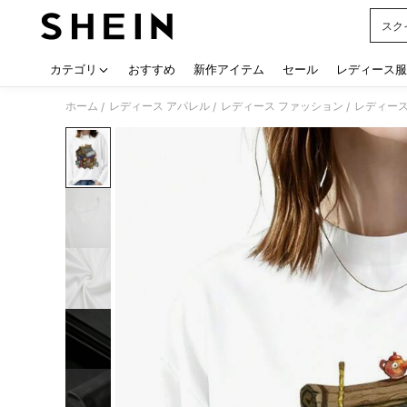
スク
Use up
カテゴリ
おすすめ
新作アイテム
セール
レディース服
ホーム
レディース アパレル
レディース ファッション
レディース
/
/
/