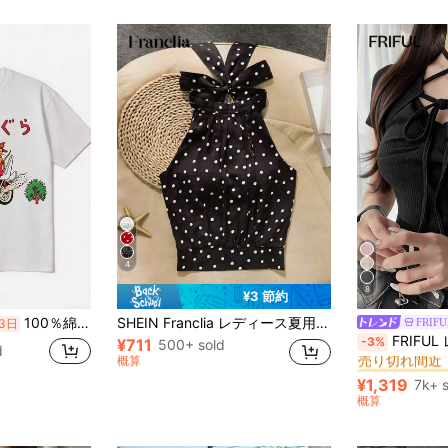
4
8
¥3 節約
100％綿 バイク 猫 イラスト Tシャツ 白 レトロ おもしろ 個性的 カジュアル
SHEIN Franclia レディース夏用カジュアル エレガントな通勤用ホルターネック ポルカドット テクスチャー生地ブラウス
FRIFU
3日
#2 ベストセラ
FRIFUL レディース新作夏用 無地 プリーツ 
-3%
¥711
500+ sold
売り切れ間近
d
概算
#2 ベストセラ
#2 ベストセラ
売り切れ間近
売り切れ間近
¥1,319
7k+ 
#2 ベストセラ
概算
売り切れ間近