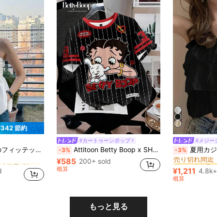
¥342 節約
#カートゥーンポップ
#メジー
短い 女性用ブラウス
#1 ベストセラー
ー バケーション ビーチ、春夏、フリル ベビードール トップス アウトトップス
Attitoon Betty Boop x SHEIN カジュアルスポーティーストリートスタイル 多用途パーティー空港アウトフィット、ブラック&レッドストライプ数字文字グラフィックカレッジ調プリント、ミュージックフェスティバル夏アウトドア レディース ラウンドネック ルーズフィット 半袖Tシャツ
夏用カジュアル ソリッドカラー
-3%
-3%
売り切れ間近
¥585
短い 女性用ブラウス
短い 女性用ブラウス
200+ sold
#1 ベストセラー
#1 ベストセラー
売り切れ間近
売り切れ間近
概算
¥1,211
d
4.8k+
短い 女性用ブラウス
#1 ベストセラー
概算
売り切れ間近
もっと見る