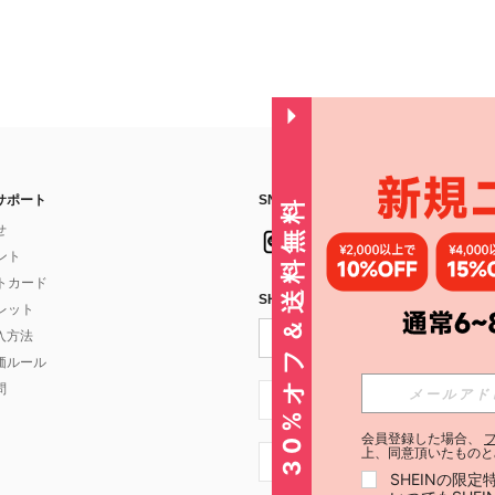
サポート
SNSフォローはこちら：
30%オフ＆送料無料
せ
イント
フトカード
SHEIN STYLE NEWSを購読する
ォレット
入方法
価ルール
問
JP + 81
会員登録した場合、
上、同意頂いたものと
JP + 81
SHEINの限