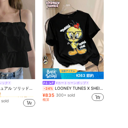
¥263 節約
シック
#カートゥーンポップ
かわいい 女性用タンクトップ&キャミス
 ラッフル クロップトップ スパゲッティストラップ ブラック
LOONEY TUNES X SHEIN レディース レター柄 カートゥーンプリント 半袖Tシャツ
-24%
！
¥835
かわいい 女性用タンクトップ&キャミス
かわいい 女性用タンクトップ&キャミス
300+ sold
！
！
概算
 sold
かわいい 女性用タンクトップ&キャミス
！