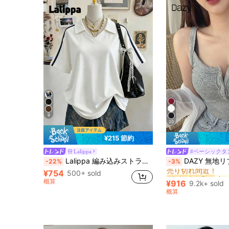
9
20
¥215 節約
Lalippa
#ベーシックタ
#1 ベストセラー
Lalippa 編み込みストラップ クラフト ファッション ミニマリスト レディース ラペル Vネック ドロップショルダー 半袖Tシャツ、友人へのギフト
DAZY 無地リブニットキャミソール レディー
-22%
-3%
売り切れ間近！
¥754
500+ sold
#1 ベストセラー
#1 ベストセラー
売り切れ間近！
売り切れ間近！
概算
¥916
9.2k+ sold
#1 ベストセラー
概算
売り切れ間近！