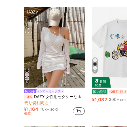
13
37
#シアーミックス
国内発送
-25%
残り
に モデストシック 女性用トップス、ブラウス、Tシャツ
#1 ベストセラー
DAZY 女性用セクシーなホルターネック リボン ストラップ ルーチェ シアー ビーチカバーアップ水着ラップ、夏のY2Kロングスリーブ女性用トップス オフショル
-3%
売り切れ間近！
¥1,032
300+ sol
に モデストシック 女性用トップス、ブラウス、Tシャツ
に モデストシック 女性用トップス、ブラウス、Tシャツ
#1 ベストセラー
#1 ベストセラー
売り切れ間近！
売り切れ間近！
¥1,164
10k+ sold
に モデストシック 女性用トップス、ブラウス、Tシャツ
#1 ベストセラー
概算
売り切れ間近！