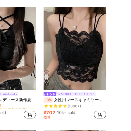
6
L Weekend
MOREGETS BEAUTY
売り切れ間近！
に 恋人 女性用トップス、ブラウス、Tシャツ
ー
ドローストリング リボン ウエストシェイプ スリミング カジュアル 万能 Tシャツ お出かけトップス
女性用レースキャミソール、取り外し可能なパッド付き、かわいい&セクシーな無地インナー、新学期、冬、クリスマス、春節、カジュアルブラックサマーに適しています、シック&エレガント
-3%
！
(1000+)
売り切れ間近！
売り切れ間近！
に 恋人 女性用トップス、ブラウス、Tシャツ
に 恋人 女性用トップス、ブラウス、Tシャツ
ー
ー
！
！
(1000+)
(1000+)
¥702
sold
10k+ sold
売り切れ間近！
に 恋人 女性用トップス、ブラウス、Tシャツ
ー
概算
！
(1000+)