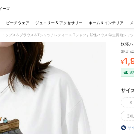
イーズ
 and down arrow keys to navigate search 検索履歴 and 人気ワード. Press Enter to 
ビーチウェア
ジュエリー & アクセサリー
ホーム＆インテリア
メ
 トップス＆ブラウス＆Tシャツ
レディース Tシャツ
妖怪ハウス 学生長袖シャツ
/
/
妖怪ハ
SKU: s
1,
¥
PR
送
サイ
S
3X
サ