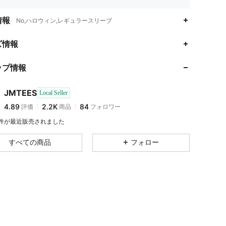
情報
No,ハロウィン,レギュラースリーブ
4.89
2.2K
84
ズ情報
4.89
2.2K
84
ップ情報
4.89
2.2K
84
4.89
2.2K
84
JMTEES
Local Seller
4.89
2.2K
84
評価
商品
フォロワー
t***2
が
1日前
にフォローしました
4.89
2.2K
84
4 件が最近販売されました
4.89
2.2K
84
すべての商品
フォロー
4.89
2.2K
84
4.89
2.2K
84
4.89
2.2K
84