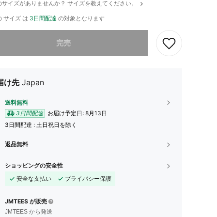
のサイズがありませんか？ サイズを教えてください。
 サイズ は
3日間配達
の対象となります
ありませんが、この商品は完売しました。
完売
届け先
Japan
送料無料
3日間配達
お届け予定日:
8月13日
3日間配達 : 土日祝日を除く
返品無料
ショッピングの安全性
安全な支払い
プライバシー保護
JMTEES が販売
JMTEES から発送