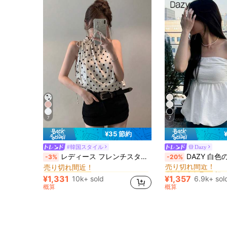
7
7
¥35 節約
#韓国スタイル
Dazy
ゆるい 女性用タンクトップ&キャミス
#1 ベストセラー
#1 ベストセラー
レディース フレンチスタイル ブラック水玉柄 サテン ドローストリング バッド ルーズ タンクトップ ホワイト
DAZY 白色のフィッテッド スリーブレス チューブトップシャツ、ホリデー フラワ
-3%
-20%
売り切れ間近！
売り切れ間近！
ゆるい 女性用タンクトップ&キャミス
ゆるい 女性用タンクトップ&キャミス
#1 ベストセラー
#1 ベストセラー
#1 ベストセラー
#1 ベストセラー
売り切れ間近！
売り切れ間近！
売り切れ間近！
売り切れ間近！
¥1,331
¥1,357
10k+ sold
6.9k+ sol
ゆるい 女性用タンクトップ&キャミス
#1 ベストセラー
#1 ベストセラー
概算
概算
売り切れ間近！
売り切れ間近！