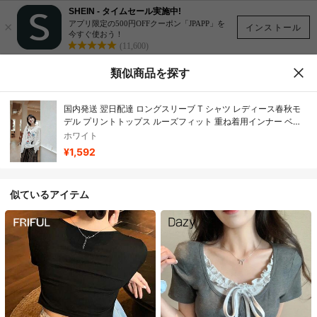
SHEIN - タイムセール実施中!
×
アプリ限定の500円OFFクーポン「JPAPP」を
インストール
今すぐ使おう！
(11,600)
類似商品を探す
国内発送 翌日配達 ロングスリーブ T シャツ レディース春秋モ
デル プリントトップス ルーズフィット 重ね着用インナー ベー
スレイヤー スポーツカジュアルロングスリーブ丸襟 T シャツ...
ホワイト
¥1,592
似ているアイテム