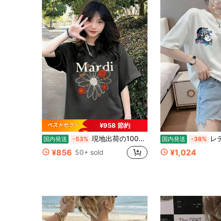
¥958 節約
現地出荷の100%純綿200g Tシャツ、2026レディース夏ファッションプリント半袖Tシャツ、カップルスタイル、インナーにもアウターにも適し、オフィスカジュアルラウンドネックの楽しい半袖トップス。
レディース 綿素材 プリント柄 半袖 T
国内発送
-53%
国内発送
-38%
¥856
¥1,024
50+ sold