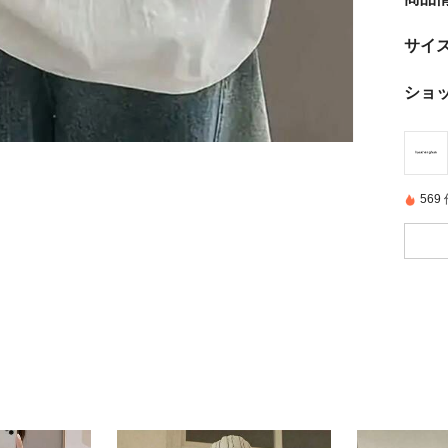
サイ
ショ
56