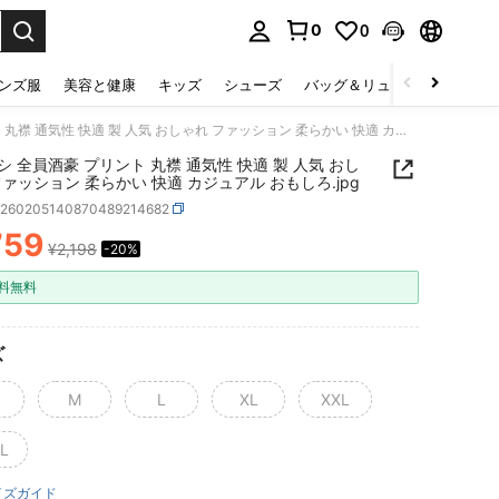
0
0
select.
ンズ服
美容と健康
キッズ
シューズ
バッグ＆リュック
下着＆
長袖 Tシ 全員酒豪 プリント 丸襟 通気性 快適 製 人気 おしゃれ ファッション 柔らかい 快適 カジュアル おもしろ.jpg
リント 丸襟 通気性 快適 製 人気 おし
ゃれ ファッション 柔らかい 快適 カジュアル おもしろ.jpg
z260205140870489214682
759
¥2,198
-20%
ICE AND AVAILABILITY
料無料
ズ
M
L
XL
XXL
L
イズガイド