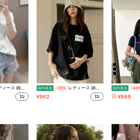
37
 シャツ クルーネック カジュアル 柔らか肌触り 通気性良好 夏新作 普段着 通勤着 おしゃれデイリーカジュアルトップス
レディース 綿素材 プリント柄 半袖 T シャツ クルーネック カジュアル 柔らか肌触り 通気性良好 夏新作 普段着 通勤着 おしゃれデイリーカジュアルトップス
国内発送
-20%
国内発送
-44
¥962
¥869