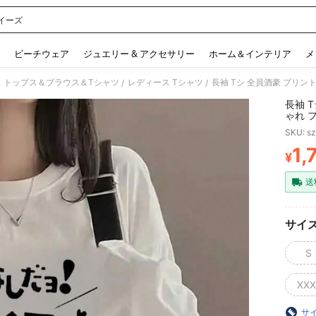
イーズ
 and down arrow keys to navigate search 検索履歴 and 人気ワード. Press Enter to 
ビーチウェア
ジュエリー & アクセサリー
ホーム＆インテリア
メ
 トップス＆ブラウス＆Tシャツ
レディース Tシャツ
/
/
長袖 Tシ 全員酒豪 プ
SKU: s
1,
¥
PR
送
サイ
S
XXX
サ