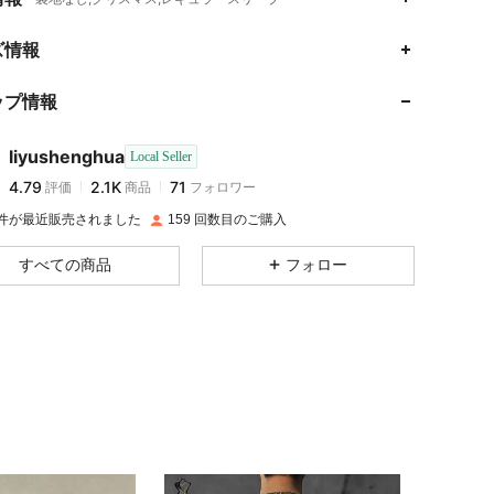
4.79
2.1K
71
ズ情報
4.79
2.1K
71
ップ情報
4.79
2.1K
71
4.79
2.1K
71
liyushenghua
Local Seller
4.79
2.1K
71
評価
商品
フォロワー
k***a
が
1日前
にフォローしました
4.79
2.1K
71
9 件が最近販売されました
159 回数目のご購入
4.79
2.1K
71
すべての商品
フォロー
4.79
2.1K
71
4.79
2.1K
71
4.79
2.1K
71