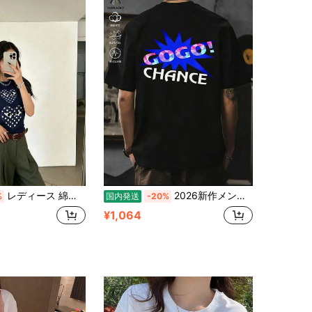
レディース 綿素材 プリント柄 半袖 T シャツ クルーネック カジュアル 柔らか肌触り 通気性良好 夏新作 普段着 通勤着 おしゃれデイリーカジュアルトップス
2026新作メンズTシャツ、シンプルな黒のプリント、綿100%材料で肌にYOしく通気性があり刺激が少ないない、感のあるデザインですごい雰囲気、ゆったりとしたシルエットで体型をカバー、春夏の通常使用いやデート、旅行するに最适
%
国内発送
-20%
¥1,064