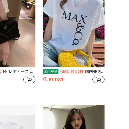
FF レディース クルーネック半袖 T シャツ 左胸ラインストーン四角ロゴプリント ホワイト綿トップス 柔らかレギュラーシルエット 通勤シンプルカジュアルにおすすめ
国内発送 2026年夏新作 200g純綿 レディース半袖Tシャツ 【プリント柄】 オーバーサイズ 丸首 カップル着用可 韓国風Y2K カジュアルトップス
%
国内発送
-29%
残り2日
¥1,031