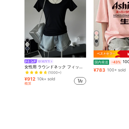
7
8
100%綿 半袖 ラウン
MJYY
国内発送
-43%
売り切れ間近！
女性用 ラウンドネック フィッテッド 半袖Tシャツ、アメリカンスタイル、ホワイト、春夏新作カジュアル ブラック
(1000+)
¥783
100+ sold
売り切れ間近！
売り切れ間近！
(1000+)
(1000+)
¥912
10k+ sold
売り切れ間近！
概算
(1000+)