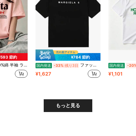
¥593 節約
¥784 節約
ドネック Tシャツ 夏服 レディース おもしろプリント ゆったり カジュアル トップス
ファッションブランド夏の高品質 MM6 プリントアメリカ半袖男性ルーズラウンドネックコットン Tシャツ半袖トップ
国内発送
-33%
残り3日
国内発送
-20
¥1,627
¥1,101
もっと見る