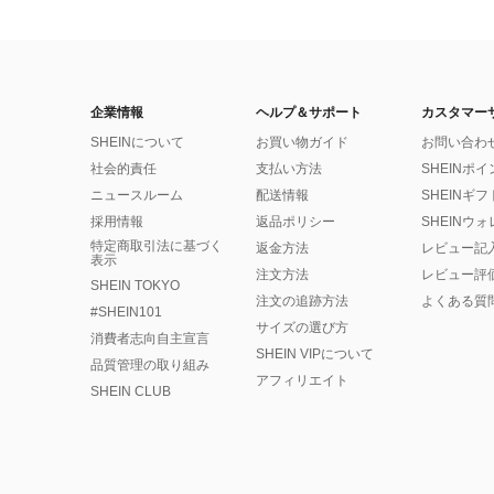
企業情報
ヘルプ＆サポート
カスタマー
SHEINについて
お買い物ガイド
お問い合わ
社会的責任
支払い方法
SHEINポ
ニュースルーム
配送情報
SHEINギ
採用情報
返品ポリシー
SHEINウ
特定商取引法に基づく
返金方法
レビュー記
表示
注文方法
レビュー評
SHEIN TOKYO
注文の追跡方法
よくある質
#SHEIN101
サイズの選び方
消費者志向自主宣言
SHEIN VIPについて
品質管理の取り組み
アフィリエイト
SHEIN CLUB