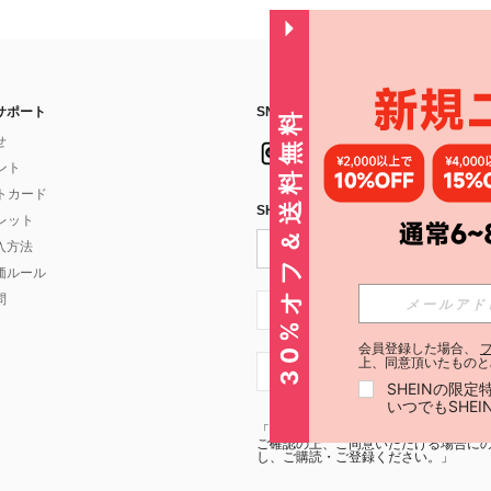
サポート
SNSフォローはこちら：
30%オフ＆送料無料
せ
イント
フトカード
SHEIN STYLE NEWSを購読する
ォレット
入方法
価ルール
問
JP + 81
会員登録した場合、
上、同意頂いたものと
JP + 81
SHEINの限
いつでもSHE
「SHEIN STYLE NEWSの購読には「
利
ご確認の上、ご同意いただける場合にのみ
し、ご購読・ご登録ください。」