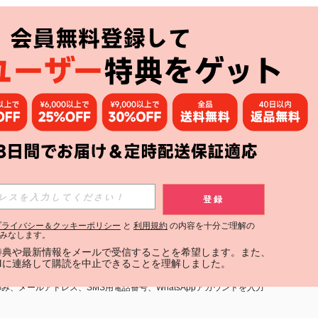
アプリ
購読
登録
登録する
プライバシー＆クッキーポリシー
と
利用規約
の内容を十分ご理解の
みなします。
購読
定特典や最新情報をメールで受信することを希望します。また、
INに連絡して購読を中止できることを理解しました。
用規約
」および「
プライバシーポリシー
」への同意が必要です。内容を
、メールアドレス、SMS用電話番号、WhatsAppアカウントを入力