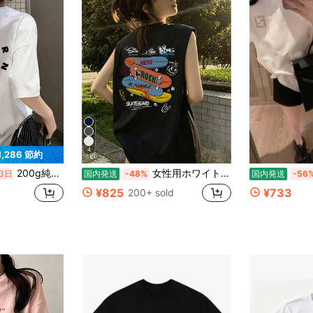
4
1,286 節約
200g純綿Tシャツ2026年夏レディース新作半袖純綿ホリデー柄半袖丸首カップル着用小シャツトップス
女性用ホワイトタンクトップ、ルーズフィット、ユニークなスパイシースウィートデザイン、ノースリーブTシャツ、夏カジュアル
3日
国内発送
-48%
国内発送
-56
¥825
¥733
200+ sold