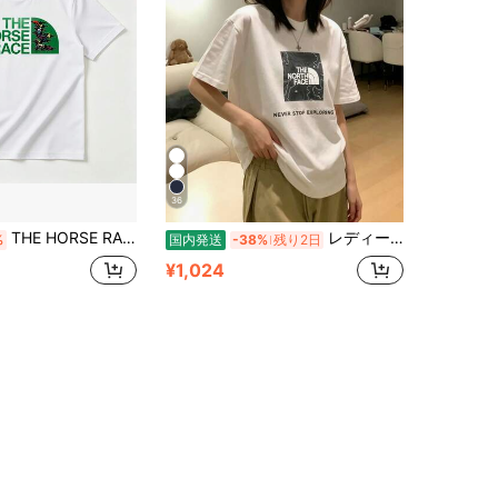
36
THE HORSE RACE パロディ Tシャツ - ユニークな競馬デザイン、綿100%・通気性抜群、柔らかい肌触り、夏に最適、競馬ファンへのプレゼント、誕生日・記念日・ギフトに最適
レディース 綿素材 プリント柄 半袖 T シャツ クルーネック カジュアル 柔らか肌触り 通気性良好 夏新作 普段着 通勤着 おしゃれデイリーカジュアルトップス
%
国内発送
-38%
残り2日
¥1,024