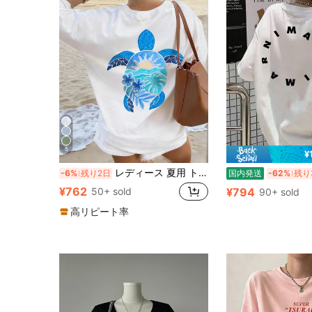
5
¥
レディース 夏用 トロピカル ウミガメ柄プリント ゆったり ラウンドネック 半袖 カジュアル バケーション トップス ホワイト
-6%
残り2日
国内発送
-62%
残り
¥762
50+ sold
¥794
90+ sold
高リピート率