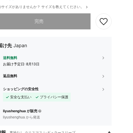
のサイズがありませんか？ サイズを教えてください。
ありませんが、この商品は完売しました。
完売
届け先
Japan
送料無料
お届け予定日:
8月13日
返品無料
ショッピングの安全性
安全な支払い
プライバシー保護
liyushenghua が販売
liyushenghua から発送
情報
裏地なし,クリスマス,レギュラースリーブ