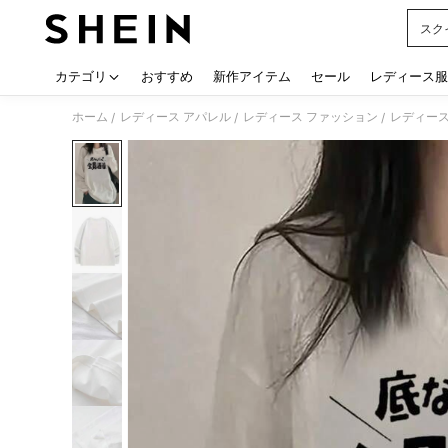
スク
Use up
カテゴリ
おすすめ
新作アイテム
セール
レディース服
ホーム
レディース アパレル
レディース ファッション
レディース
/
/
/