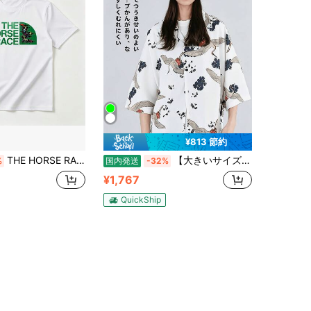
¥813 節約
THE HORSE RACE パロディ Tシャツ - ユニークな競馬デザイン、綿100%・通気性抜群、柔らかい肌触り、夏に最適、競馬ファンへのプレゼント、誕生日・記念日・ギフトに最適
【大きいサイズ】2026 年新作 レディース半袖ブラウス 中国風和風鶴柄トップス ゆったりレイジーシルエット 軽量通気性 夏用アウターカーディガン フェアリースタイル エレガントおしゃれ 万能
%
国内発送
-32%
¥1,767
QuickShip