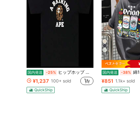
15
ヒップホップ 桜柄プリント 半袖 サメ猿人Tシャツ、クルーネック カートゥーン柄 純綿トップス、ユニセックス ティーンエイジャースタイル (978)
綿100％クルーネック
国内発送
-25%
国内発送
-38%
¥1,237
¥851
100+ sold
1.1k+ sold
QuickShip
QuickShip