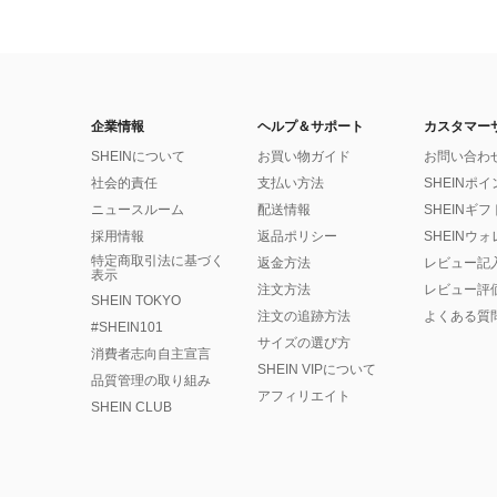
企業情報
ヘルプ＆サポート
カスタマー
SHEINについて
お買い物ガイド
お問い合わ
社会的責任
支払い方法
SHEINポ
ニュースルーム
配送情報
SHEINギ
採用情報
返品ポリシー
SHEINウ
特定商取引法に基づく
返金方法
レビュー記
表示
注文方法
レビュー評
SHEIN TOKYO
注文の追跡方法
よくある質
#SHEIN101
サイズの選び方
消費者志向自主宣言
SHEIN VIPについて
品質管理の取り組み
アフィリエイト
SHEIN CLUB