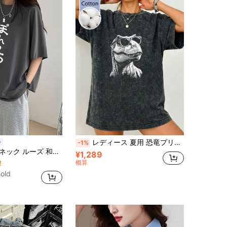
レディース 夏用 恐竜プリント ウォッシュ加工 無地 カジュアル レトロ ゆったり ラウンドネック コットン 半袖Tシャツ ブラック
-1%
文字 キュートプリント 半袖Tシャツ、春夏カジュアル
¥1,289
！
概算
old