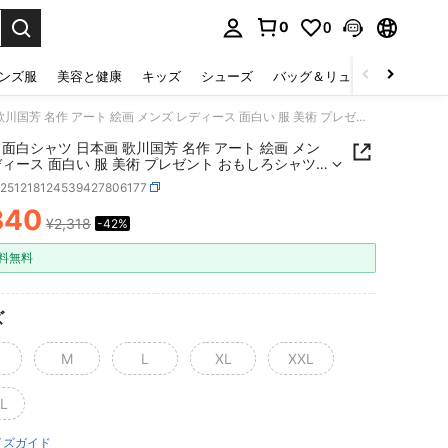
0
0
select.
ンズ服
美容と健康
キッズ
シューズ
バッグ＆リュック
下着＆
浮世絵 面白シャツ 日本画 歌川国芳 名作 アート 絵画 メンズ レディース 面白い 服 美術 プレゼント おもしろシャツ 純綿1枚
 面白シャツ 日本画 歌川国芳 名作 アート 絵画 メン
ディース 面白い 服 美術 プレゼント おもしろシャツ
枚
z251218124539427806177
340
¥2,318
-42%
ICE AND AVAILABILITY
料無料
ズ
M
L
XL
XXL
L
イズガイド