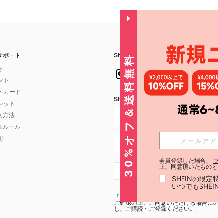
サポート
SNSフォローはこちら：
30%オフ＆送料無料
せ
イント
フトカード
SHEIN STYLE NEWSを購読する
ォレット
入方法
価ルール
問
JP + 81
会員登録した場合、
上、同意頂いたものと
JP + 81
SHEINの限
いつでもSHE
「SHEIN STYLE NEWSの購読には「
利
ご確認の上、ご同意いただける場合にのみ
し、ご購読・ご登録ください。」