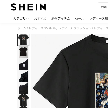
絵画
Use up
カテゴリ
おすすめ
新作アイテム
セール
レディース服
ホーム
レディース アパレル
レディース ファッション
レディース
/
/
/