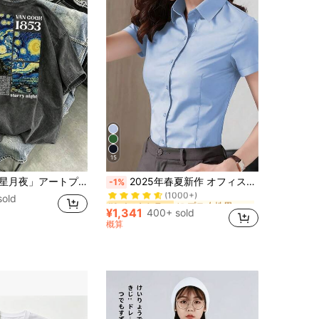
15
に プロ 女性用ビジネスブラウス
#1 ベストセラー
Tシャツ、ゴッホ 1853 ヴィンテージスタイル クルーネックTシャツ カジュアル サマー ブラック
2025年春夏新作 オフィス制服 レディース ブルー 半袖ブラウス、ビジネス プロフェッショナル アパレル
-1%
(1000+)
sold
に プロ 女性用ビジネスブラウス
に プロ 女性用ビジネスブラウス
#1 ベストセラー
#1 ベストセラー
(1000+)
(1000+)
¥1,341
400+ sold
に プロ 女性用ビジネスブラウス
#1 ベストセラー
概算
(1000+)