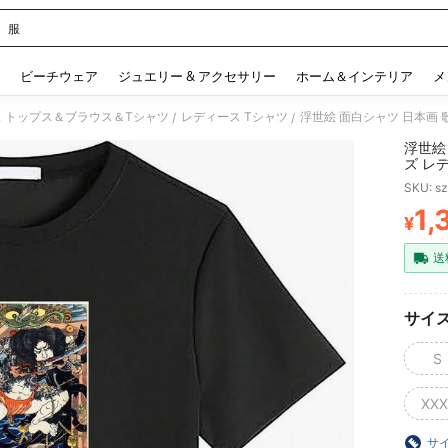
 服
 and down arrow keys to navigate search 検索履歴 and 人気ワード. Press Enter to 
ビーチウェア
ジュエリー & アクセサリー
ホーム＆インテリア
メ
 トップス＆ブラウス＆Tシャツ
レディース Tシャツ
/
/
浮世絵
ズ レ
純綿1
SKU: s
1,
¥
PR
送
サイ
S
XXX
サ