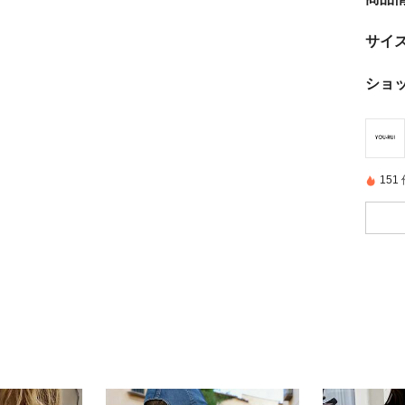
サイ
ショ
15