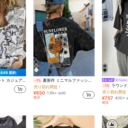
¥449 節約
、春夏ホリデーバケーション スタイル ホワイト
夏新作 ミニマルファッション オイルペイント ひまわり花柄プリント カジュアル ラウンドネック タイダイ 半袖Tシャツ 多用途 レディーストップス ブラック
Nadia
-1%
ラウンドネック ルーズ 和
-1%
売り切れ間近！
売り切れ間近
¥850
1.6k+ sold
概算
¥757
400+ s
概算