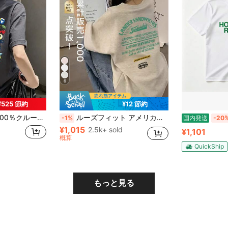
6
¥525 節約
¥12 節約
プリント半袖Tシャツ、女性用新作夏服、スタイリッシュなゆったりカジュアルトップス
ルーズフィット アメリカンスタイル レディースTシャツ、ヴィンテージランダーサンドイッチグラフィックバックプリント、ストリートウェアエステティック 半袖 夏カジュアル
-1%
国内発送
-20
¥1,015
2.5k+ sold
¥1,101
概算
QuickShip
もっと見る