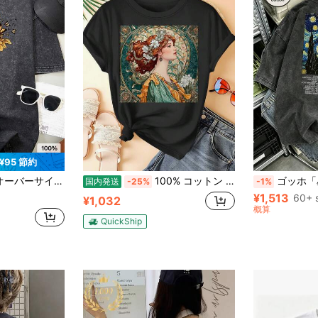
¥95 節約
ャツ、ひまわり柄、ルーズ&スタイリッシュなカジュアル春
100% コットン ミュシャ風ガール プリント T シャツ レディース 半袖 胸プリント アート風
ゴッホ「星月夜」アートプリント ヴィンテージ 半袖
国内発送
-25%
-1%
¥1,513
60+ 
¥1,032
概算
QuickShip