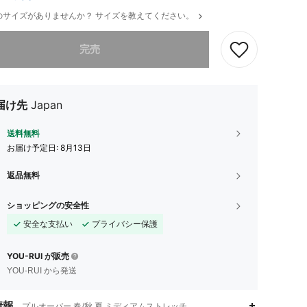
のサイズがありませんか？ サイズを教えてください。
ありませんが、この商品は完売しました。
完売
届け先
Japan
送料無料
お届け予定日:
8月13日
返品無料
ショッピングの安全性
安全な支払い
プライバシー保護
YOU-RUI が販売
YOU-RUI から発送
情報
プルオーバー,春/秋,夏,ミディアムストレッチ