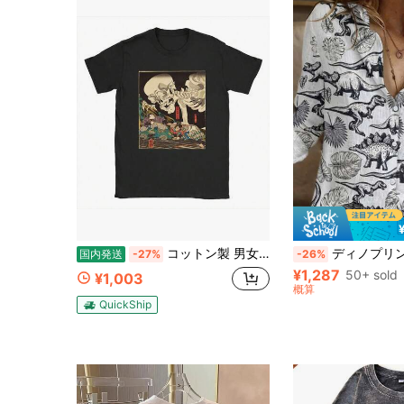
コットン製 男女兼用半袖Tシャツ 歌川国芳作 巨大骸骨と武士 古典浮世絵プリント ブラックベース 濃彩和風デザイン カジュアル着用に最適ストリート T シャツ 100% コットン
ディノプリント カジュアルシャツ レディース
国内発送
-27%
-26%
¥1,287
50+ sold
¥1,003
概算
QuickShip