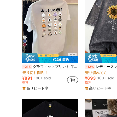
5
¥236 節約
グラフィックプリント 半袖 ミドル丈Tシャツ、ファッショナブルなカジュアルトップス レディース ホワイト 夏
レディース オーバーサイズ ビンテージ ブラック 長袖Tシ
-21%
-12%
売り切れ間近！
売り切れ間近！
¥891
¥693
100+ sold
100+ sold
概算
概算
高リピート率
高リピート率