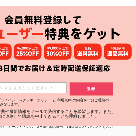
アプリ
購読
登録
登録する
プライバシー＆クッキーポリシー
と
利用規約
の内容を十分ご理解の
みなします。
購読
定特典や最新情報をメールで受信することを希望します。また、
INに連絡して購読を中止できることを理解しました。
用規約
」および「
プライバシーポリシー
」への同意が必要です。内容を
、メールアドレス、SMS用電話番号、WhatsAppアカウントを入力