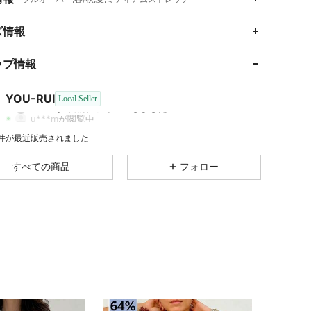
ズ情報
4.71
1.8K
5
ップ情報
4.71
1.8K
5
4.71
1.8K
5
YOU-RUI
Local Seller
8***1
が
1日前
にフォローしました
u***m
が閲覧中
4.71
1.8K
5
1 件が最近販売されました
4.71
1.8K
5
すべての商品
フォロー