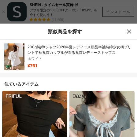
SHEIN - タイムセール実施中!
×
アプリ限定の500円OFFクーポン「JPAPP」を
インストール
今すぐ使おう！
(11,600)
類似商品を探す
200g純綿tシャツ2026年夏レディース新品半袖純綿少女柄プリ
ント半袖丸首カップルが着る丸首レディーストップス
ホワイト
¥761
似ているアイテム