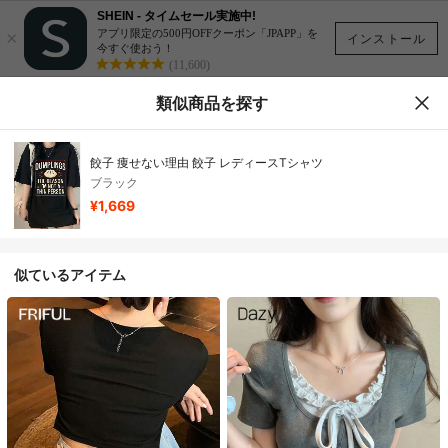
SHEIN - タイムセール実施中!
×
アプリ限定の500円OFFクーポン「JPAPP」を
インストール
今すぐ使おう！
(11,600)
類似商品を探す
餃子 痩せない理由 餃子 レディースTシャツ
ブラック
¥1,669
似ているアイテム