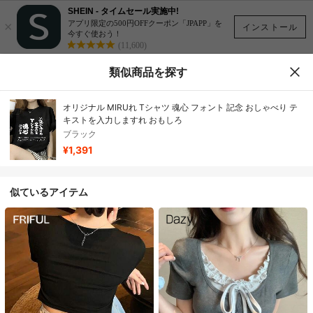
SHEIN - タイムセール実施中!
×
アプリ限定の500円OFFクーポン「JPAPP」を
インストール
今すぐ使おう！
(11,600)
類似商品を探す
オリジナル MIRUれ Tシャツ 魂心 フォント 記念 おしゃべり テ
キストを入力しますれ おもしろ
ブラック
¥1,391
似ているアイテム