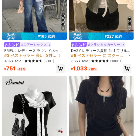
5
¥165 節約
¥227 節約
#3 ベストセラー
長い 女性用Tシャツ
#8 ベストセラー
に スクープネック 女性用トップス、ブラウス、Tシャツ
#シアーミックス
#クラシカルガーリー
売り切れ間近！
売り切れ間近！
FRIFUL レディース ラウンドネック
DAZY レディース夏用 2in1 フリル
バックポルカドット柄 ファブリック
ちょう結び 半袖Tシャツ
#3 ベストセラー
#3 ベストセラー
長い 女性用Tシャツ
長い 女性用Tシャツ
#8 ベストセラー
#8 ベストセラー
に スクープネック 女性用トップス、ブラウス、Tシャツ
に スクープネック 女性用トップス、ブラウス、Tシャツ
切り替え リボンストラップ装飾 透か
売り切れ間近！
売り切れ間近！
売り切れ間近！
売り切れ間近！
4.9k+ sold
8.2k+ sold
(500+)
(1000+)
しデザイン セクシー スウィート Tシ
#3 ベストセラー
長い 女性用Tシャツ
#8 ベストセラー
に スクープネック 女性用トップス、ブラウス、Tシャツ
751
1,033
ャツ
¥
-18%
¥
-18%
売り切れ間近！
売り切れ間近！
1/8
1,428
-30%
¥
¥2,044
期間限定値下げ
3日間配達
最短で8月13日に到着
De La Soul 公式イラスト。 Tシャツ
サイズ