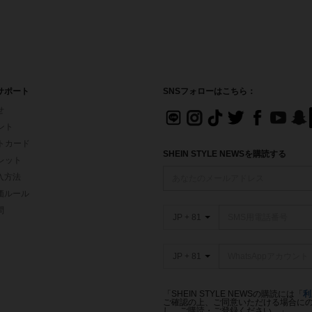
サポート
SNSフォローはこちら：
せ
イント
フトカード
SHEIN STYLE NEWSを購読する
ォレット
入方法
価ルール
問
JP + 81
JP + 81
「SHEIN STYLE NEWSの購読には「
利
ご確認の上、ご同意いただける場合にのみ
し、ご購読・ご登録ください。」