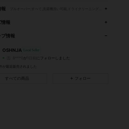
情報
プルオーバー,すべて,洗濯機洗い可能,ドライクリーニング不可,ソフト洗剤で
ズ情報
ップ情報
4.70
387
2
OSHNJA
Local Seller
8***0
が
1日前
にフォローしました
4.70
387
2
評価
商品
フォロワー
5 件が最近販売されました
すべての商品
フォロー