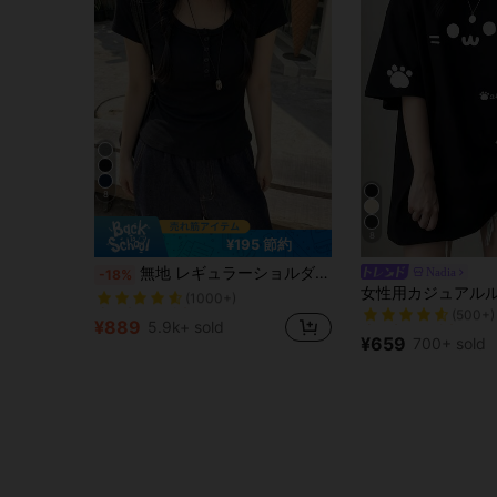
8
8
¥195 節約
売り切れ間近！
無地 レギュラーショルダー 半袖Tシャツ レディース ラウンドネック スリムフィット 美シルエット 伸縮性 軽量 透け感あり 通気性 快適素材 夏用 万能 オールマッチ Tシャツ
Nadia
-18%
売り切れ間近！
(1000+)
売り切れ間近！
売り切れ間近！
(500+)
売り切れ間近！
売り切れ間近！
(1000+)
(1000+)
¥889
5.9k+ sold
売り切れ間近！
(500+)
(500+)
¥659
700+ sold
売り切れ間近！
(1000+)
(500+)