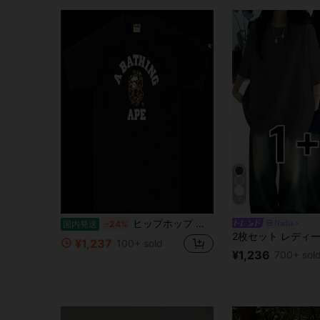
7
ヒップホップ 桜柄プリント 半袖 サメ猿人Tシャツ、クルーネック カートゥーン柄 純綿トップス、ユニセックス ティーンエイジャースタイル (978)
Nadia
国内発送
-24%
¥1,237
100+ sold
¥1,236
700+ sol