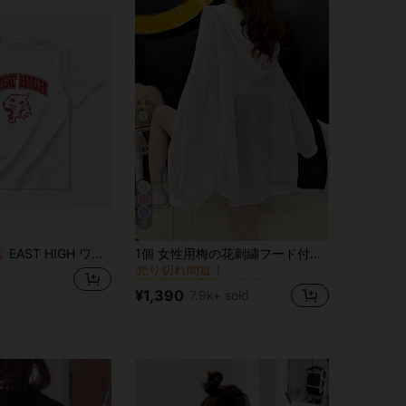
9
に 刺繍 オフィスブラウス
#1 ベストセラー
EAST HIGH ワイルドキャッツ Tシャツ - カレッジ風ロゴ 半袖 綿100% 通気性抜群 柔らか素材 夏服 カジュアル スポーツ 運動会 部活 チームウェア お揃い ペアルック プレゼント メンズ レディース
1個 女性用梅の花刺繍フード付き長袖シャツ、夏用薄手ルーズアウターウェア、アウトドア日よけ服 ホワイト
%
売り切れ間近！
に 刺繍 オフィスブラウス
に 刺繍 オフィスブラウス
#1 ベストセラー
#1 ベストセラー
売り切れ間近！
売り切れ間近！
¥1,390
7.9k+ sold
に 刺繍 オフィスブラウス
#1 ベストセラー
売り切れ間近！