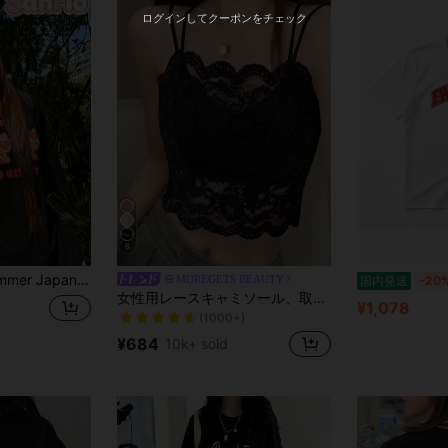
ログインしてクーポンをチェック
6
te girl look, Sanrio Hello Kitty simple pattern print, pure cotton sweet-style T-shirt
MOREGETS BEAUTY
国内発送
-20
売り切れ間近！
女性用レースキャミソール、取り外し可能なパッド付き、かわいい&セクシーな無地インナー、新学期、冬、クリスマス、春節、カジュアルブラックサマーに適しています、シック&エレガント
(1000+)
¥1,078
d
売り切れ間近！
売り切れ間近！
(1000+)
(1000+)
¥684
10k+ sold
売り切れ間近！
(1000+)