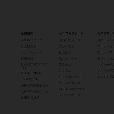
企業情報
ヘルプ＆サポート
カスタマー
SHEINについて
お買い物ガイド
お問い合わ
社会的責任
支払い方法
SHEINポ
ニュースルーム
配送情報
SHEINギ
採用情報
返品ポリシー
SHEINウ
特定商取引法に基づく
返金方法
レビュー記
表示
注文方法
レビュー評
SHEIN TOKYO
注文の追跡方法
よくある質
#SHEIN101
サイズの選び方
消費者志向自主宣言
SHEIN VIPについて
品質管理の取り組み
アフィリエイト
SHEIN CLUB