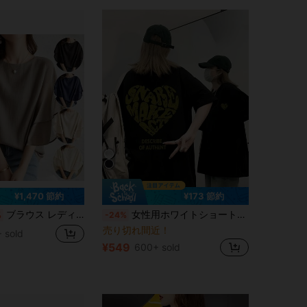
¥1,470 節約
¥173 節約
ブラウス レディース 7分袖 オフィス タック おしゃれ 洗える ビジネス 通勤 トップス 30代 40代 上品 ハイネック パール 春 夏 秋 ホリデー デイリー バースデーパーティ 旅行
女性用ホワイトショートスリーブTシャツ、ルーズフィット、ラウンドネック、多用途、ハートプリント、夏カジュアル ブラック
%
-24%
売り切れ間近！
 sold
¥549
600+ sold