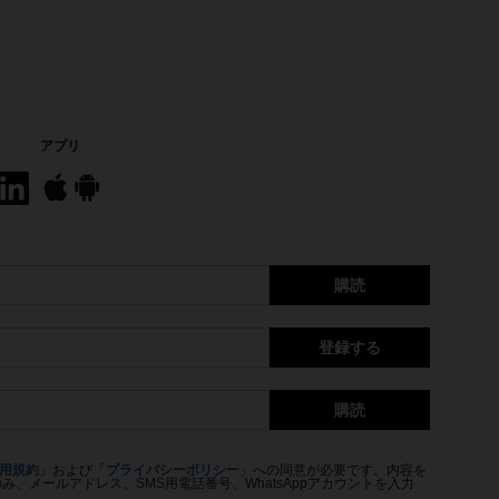
アプリ
購読
登録する
購読
用規約
」および「
プライバシーポリシー
」への同意が必要です。内容を
、メールアドレス、SMS用電話番号、WhatsAppアカウントを入力