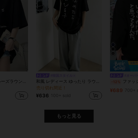
#韓国スタイル
#オーバ
女性用カジュアルルーズラウンドネックカートゥーンキャット&レタープリントショートスリーブTシャツ、夏用ブラック
和風 レディース ゆったり ラウンドネック カジュアル シンプル 日本語テキストプリント 半袖Tシャツ、夏 ブラック
ファッショナブルなプリン
-12%
売り切れ間近！
¥689
700+ 
¥636
100+ sold
もっと見る