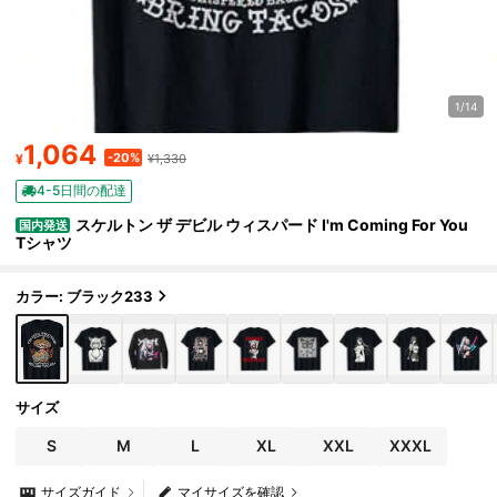
1/14
1,064
-20%
¥
¥1,330
4-5日間の配達
スケルトン ザ デビル ウィスパード I'm Coming For You
国内発送
Tシャツ
カラー: ブラック233
サイズ
S
M
L
XL
XXL
XXXL
サイズガイド
マイサイズを確認