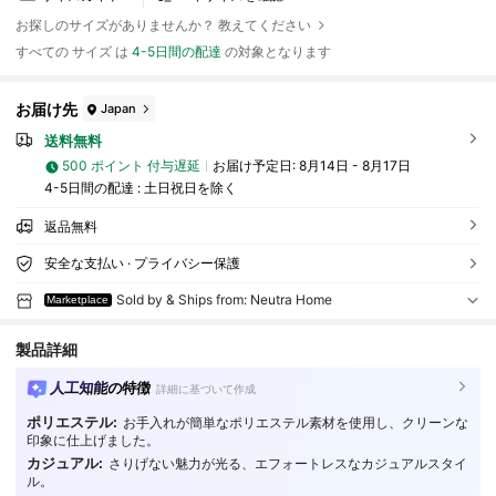
お探しのサイズがありませんか？ 教えてください
すべての サイズ は
4-5日間の配達
の対象となります
お届け先
Japan
送料無料
500 ポイント 付与遅延
お届け予定日:
8月14日 - 8月17日
4-5日間の配達 : 土日祝日を除く
返品無料
安全な支払い · プライバシー保護
Sold by & Ships from: Neutra Home
Marketplace
製品詳細
人工知能の特徴
詳細に基づいて作成
ポリエステル:
お手入れが簡単なポリエステル素材を使用し、クリーンな
印象に仕上げました。
カジュアル:
さりげない魅力が光る、エフォートレスなカジュアルスタイ
11 フォロワー
4.63
ル。