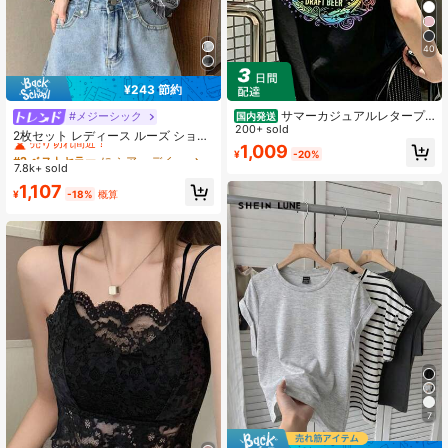
40
¥243 節約
サマーカジュアルレタープ
#メジーシック
国内発送
#2 ベストセラー
に シアー デイリーシャツ
リントのオーバーサイズTシャツ、ク
200+ sold
売り切れ間近！
2枚セット レディース ルーズ ショー
ルーネック半袖、女性用のゆったり
1,009
トシャツ & キャミソールトップ、春/
#2 ベストセラー
#2 ベストセラー
に シアー デイリーシャツ
に シアー デイリーシャツ
¥
-20%
としたストリートウェアトップス
夏新作、チェック柄 薄手 セミシアー
7.8k+ sold
売り切れ間近！
売り切れ間近！
シフォン 日よけブラウス カジュアル
#2 ベストセラー
に シアー デイリーシャツ
1,107
ブラック
¥
-18%
概算
売り切れ間近！
7