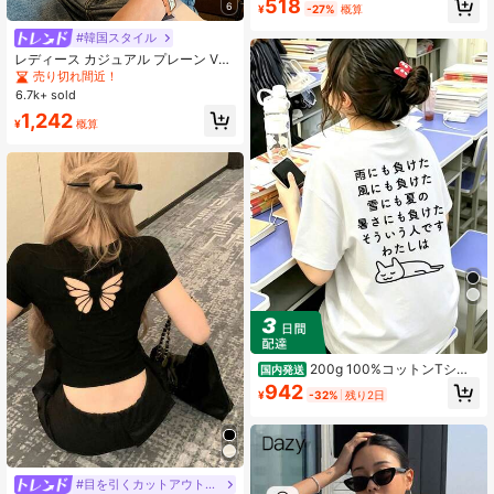
518
6
¥
-27%
概算
#韓国スタイル
レディース カジュアル プレーン Vネ
ック 半袖 Tシャツ、夏 ホワイト
売り切れ間近！
6.7k+ sold
1,242
¥
概算
200g 100%コットンTシャ
国内発送
ツ 2026年レディース夏ファッション
942
¥
-32%
残り2日
プリント柄 半袖Tシャツ カップル向
けクルーネック半袖トップス
#目を引くカットアウトデザイン