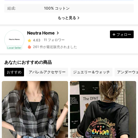
11 フォロワー
4.63
組成:
100% コットン
11 フォロワー
4.63
もっと見る
11 フォロワー
4.63
11 フォロワー
4.63
Neutra Home
フォロー
11 フォロワー
4.63
261 件が最近販売されました
Local Seller
11 フォロワー
4.63
11 フォロワー
4.63
あなたにおすすめの商品
11 フォロワー
4.63
おすすめ
アパレルアクセサリー
ジュエリー＆ウォッチ
アンダーウ
11 フォロワー
4.63
11 フォロワー
4.63