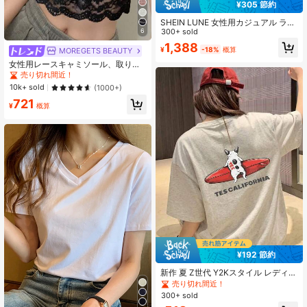
¥305 節約
SHEIN LUNE 女性用カジュアル ラウ
ンドネック ドロップショルダー 半袖
300+ sold
6
Tシャツ 3枚セット、春夏シーズンに
1,388
¥
-18%
概算
MOREGETS BEAUTY
適しています
女性用レースキャミソール、取り外
し可能なパッド付き、かわいい&セク
売り切れ間近！
シーな無地インナー、新学期、冬、
10k+ sold
(1000+)
クリスマス、春節、カジュアルブラ
721
ックサマーに適しています、シック&
¥
概算
エレガント
¥192 節約
新作 夏 Z世代 Y2Kスタイル レディー
ス おもしろ犬サーフィン柄 ラウンド
売り切れ間近！
ネック 半袖Tシャツ カジュアル
300+ sold