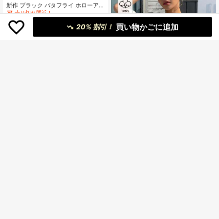
新作 ブラック バタフライ ホローア
ウト 半袖 スタイリッシュ カジュア
売り切れ間近！
ル トップス 夏用 通気性
5.2k+ sold
(1000+)
買い物かごに追加
20% 割引！
970
¥
概算
¥219 節約
#ラフコーデ
DAZY フィギュア&レター グラフィ
ック ドロップショルダー Tシャツ オ
売り切れ間近！
ーバーサイズ プレッピートップス
1.3k+ sold
(1000+)
995
¥
-18%
概算
9
¥1 節約
#クラシカルガーリー
#1 ベストセラー
に イエロー オフィスデイリートップス
高リピート率
売り切れ間近！
夏 韓国風 ラウンドネック フィット
カジュアル ドット柄 半袖Tシャツ イ
#1 ベストセラー
#1 ベストセラー
に イエロー オフィスデイリートップス
に イエロー オフィスデイリートップス
エロー、エステティック