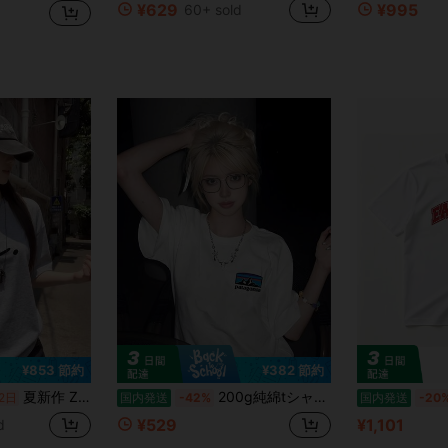
¥629
¥995
60+ sold
¥853 節約
¥382 節約
夏新作 Z 世代 Y2K レディース T シャツ シンプル日本語プリント クルーネック半袖
200g純綿tシャツ2026年夏レディース新品半袖純綿少女柄プリント半袖丸首カップルが着る丸首レディーストップス
2日
国内発送
-42%
国内発送
-20
¥529
¥1,101
d