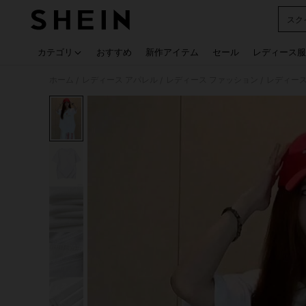
スク
Use up
カテゴリ
おすすめ
新作アイテム
セール
レディース服
ホーム
レディース アパレル
レディース ファッション
レディース
/
/
/