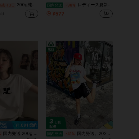
200g純綿tシャツ2025年夏レディース新品半袖純綿少女柄プリント半袖丸首カップルが着る丸首レディーストップス
レディース夏新作デイリーカジュアルルーズラウンドネックコットン半袖Tシャツ。キュートで万能なプリントがプリントされており、ファッショナブルで万能、デイリーウェアレディーストップスに最適。
残り3日
国内発送
-36%
¥577
ld
¥1,091 節約
国内発送 200g 純綿 T シャツ 2026 夏新作 プリント柄 レディース丸首半袖 カジュアルコーデ カップル着用可
国内発送。2026年春夏新作：200g 100%コットン レディース 半袖Tシャツ、ユニセックス ゆったり クルーネック、韓国風カジュアルトップス。
%
国内発送
-41%