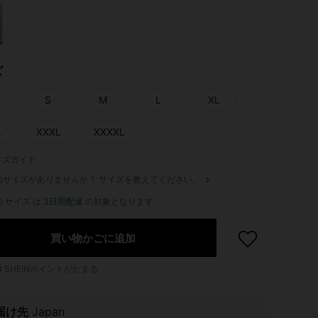
ズ
S
M
L
XL
L
XXXL
XXXXL
イズガイド
のサイズがありませんか？ サイズを教えてください。
 サイズ は
3日間配達
の対象となります
買い物かごに追加
3
SHEINポイントがたまる
届け先
Japan