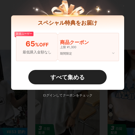
スペシャル特典をお届け
新規ユーザー
商品クーポン
65
%OFF
上限 ¥1,300
最低購入金額なし
期間限定
すべて集める
ログインしてクーポンをチェック
7
¥853 節約