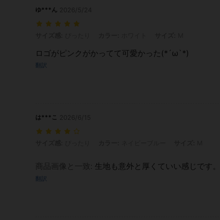
ゆ***ん
2026/5/24
サイズ感: ぴったり, カラー: ホワイト, サイズ: M
サイズ感:
ぴったり
カラー:
ホワイト
サイズ:
M
ロゴがピンクがかってて可愛かった(*´ω`*)
翻訳
は***こ
2026/6/15
サイズ感: ぴったり, カラー: ネイビーブルー, サイズ: M
サイズ感:
ぴったり
カラー:
ネイビーブルー
サイズ:
M
商品画像と一致
:
生地も意外と厚くていい感じです
翻訳