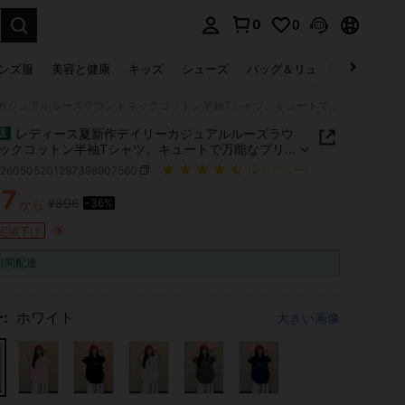
0
0
select.
ンズ服
美容と健康
キッズ
シューズ
バッグ＆リュック
下着＆
レディース夏新作デイリーカジュアルルーズラウンドネックコットン半袖Tシャツ。キュートで万能なプリントがプリントされており、ファッショナブルで万能、デイリーウェアレディーストップスに最適。
レディース夏新作デイリーカジュアルルーズラウ
送
ックコットン半袖Tシャツ。キュートで万能なプリ
プリントされており、ファッショナブルで万能、デ
z260505201297398907560
(2 レビュー)
ウェアレディーストップスに最適。
77
¥896
から
-36%
ICE AND AVAILABILITY
定値下げ
日間配達
:
ホワイト
大きい画像