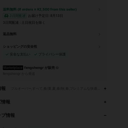
送料無料 (If orders ≥ ¥2,500 from this seller)
3日間配達
お届け予定日:
8月13日
3日間配達 : 土日祝日を除く
返品無料
ショッピングの安全性
安全な支払い
プライバシー保護
fengshengr が販売
Marketplace
fengshengr から発送
情報
プルオーバー,すべて,春/夏,夏,春/秋,春,プレミアムな快適性,優れた品質,ソフ
4.56
1.5K
150
ズ情報
4.56
1.5K
150
ップ情報
4.56
1.5K
150