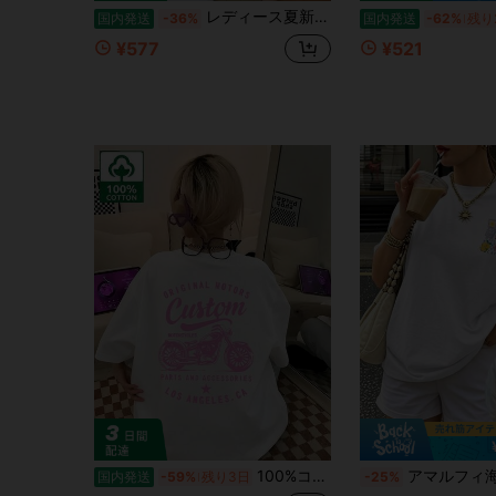
レディース夏新作デイリーカジュアルルーズラウンドネックコットン半袖Tシャツ。キュートで万能なプリントがプリントされており、ファッショナブルで万能、デイリーウェアレディーストップスに最適。
国内発送
-36%
国内発送
-62%
残り
¥577
¥521
100%コットン レディース半袖 夏服y2kスタイルトップ レディースカジュアルプリントTシャツ 春夏新作 ゆったり快適 韓国風トップス ス キャラクター tシャツ 国内発送
アマルフィ海岸柄 カジュアル ル
国内発送
-59%
残り3日
-25%