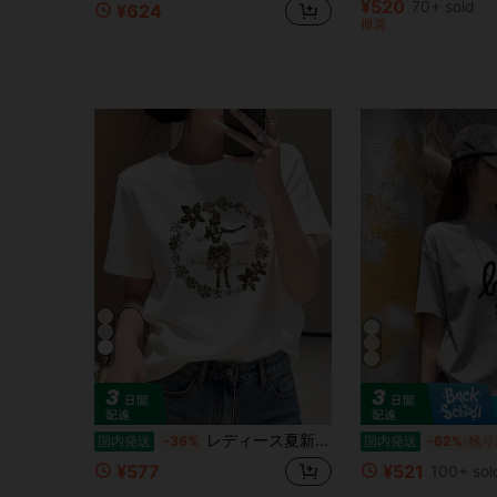
¥520
70+ sold
¥624
概算
7
レディース夏新作デイリーカジュアルルーズラウンドネックコットン半袖Tシャツ。キュートで万能なプリントがプリントされており、ファッショナブルで万能、デイリーウェアレディーストップスに最適。
国内発送
-36%
国内発送
-62%
残り
¥577
¥521
100+ sol