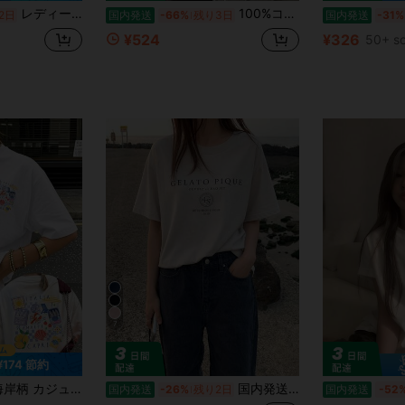
レディース半袖Tシャツ 山岳太陽ロゴプリント ゆったりシルエット カジュアルアウトドアスタイル
100%コットン レディース半袖 夏服y2kスタイルトップ レディースカジュアルプリントTシャツ 春夏新作 ゆったり快適 韓国風トップス ス キャラクター tシャツ 国内発送
2日
国内発送
-66%
残り3日
国内発送
-31%
¥524
¥326
50+ so
7
¥174 節約
ーズ 半袖Tシャツ ホワイト 夏
国内発送200g 100%純綿2026新型レディース半袖Tシャツ、Y2Kルーズフィット、春夏韓国風カジュアルトップス
国内発送
-26%
残り2日
国内発送
-52