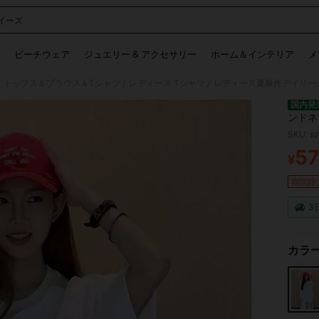
イーズ
 and down arrow keys to navigate search 検索履歴 and 人気ワード. Press Enter to 
ビーチウェア
ジュエリー & アクセサリー
ホーム＆インテリア
メ
 トップス＆ブラウス＆Tシャツ
レディース Tシャツ
/
/
国内発
ンドネ
ントが
SKU: s
イリー
5
¥
PR
期間限
3
カラー