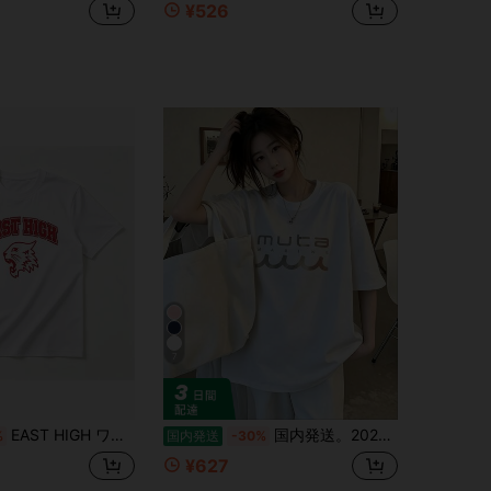
¥526
7
EAST HIGH ワイルドキャッツ Tシャツ - カレッジ風ロゴ 半袖 綿100% 通気性抜群 柔らか素材 夏服 カジュアル スポーツ 運動会 部活 チームウェア お揃い ペアルック プレゼント メンズ レディース
国内発送。2026年春夏新作：200g 3692%コットン レディース 半袖Tシャツ、ユニセックス ゆったり クルーネック、韓国風カジュアルトップス。
%
国内発送
-30%
¥627