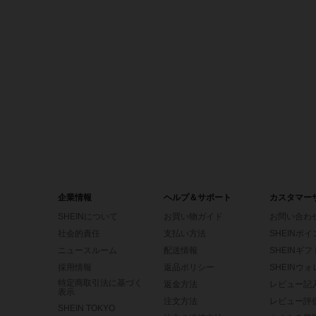
企業情報
ヘルプ＆サポート
カスタマー
SHEINについて
お買い物ガイド
お問い合わ
社会的責任
支払い方法
SHEINポ
ニュースルーム
配送情報
SHEINギ
採用情報
返品ポリシー
SHEINウ
特定商取引法に基づく
返金方法
レビュー記
表示
注文方法
レビュー評
SHEIN TOKYO