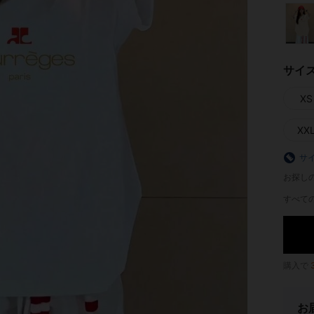
サイ
XS
XX
サ
お探し
すべての
購入で
お