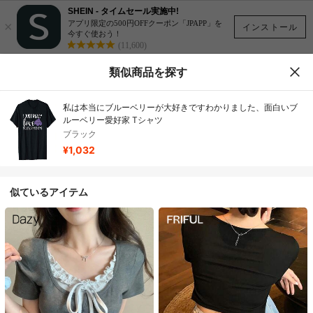
SHEIN - タイムセール実施中!
×
アプリ限定の500円OFFクーポン「JPAPP」を
インストール
今すぐ使おう！
(11,600)
類似商品を探す
私は本当にブルーベリーが大好きですわかりました、面白いブ
ルーベリー愛好家 Tシャツ
ブラック
¥1,032
似ているアイテム