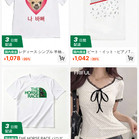
レディース シンプル 半袖T
ビート・イット・ピアノTシ
国内発送
国内発送
シャツ カジュアル デイリーウェア漫
ャツ .日本製,春夏用コットン,ラウン
1,078
1,042
¥
-20%
¥
-20%
画の犬プリント 半袖Tシャツ 韓国語
ドネック,ゆったりフィット,多目的,
文字入り カジュアル 半袖 - 生地製
シンプル,友人,家族,ボーイフレンド,
夏に最適 快適なレディースファッシ
ガールフレンドへの誕生日やホリデ
ョン - ソフトで通気性抜群
ーギフトに最适です.
THE HORSE RACE パロディ
国内発送