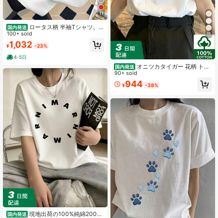
11
ロータス柄 半袖Tシャツ。
国内発送
スタイリッシュな禅風プリントが特
100+ sold
11
徴のレディース向け。 春夏のに最
1,032
¥
-23%
適。
4-5日
オニツカタイガー 花柄 トラ
国内発送
T シャツ レディース 半袖 綿 ホワイ
90+ sold
ト オーバーサイズ カジュアル おし
944
¥
-38%
ゃれ
現地出荷の100%純綿200g
国内発送