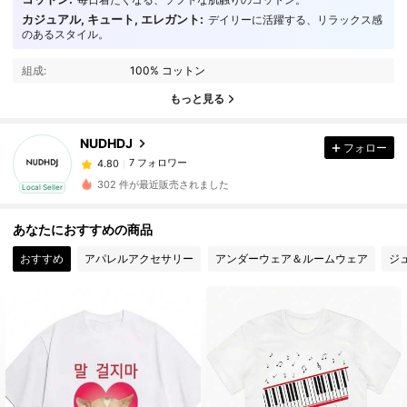
カジュアル, キュート, エレガント:
デイリーに活躍する、リラックス感
のあるスタイル。
7 フォロワー
4.80
7 フォロワー
4.80
組成:
100% コットン
7 フォロワー
4.80
もっと見る
7 フォロワー
4.80
NUDHDJ
フォロー
7 フォロワー
4.80
y***i
が
1日前
にフォローしました
7 フォロワー
4.80
302 件が最近販売されました
Local Seller
7 フォロワー
4.80
あなたにおすすめの商品
7 フォロワー
4.80
おすすめ
アパレルアクセサリー
アンダーウェア＆ルームウェア
ジ
7 フォロワー
4.80