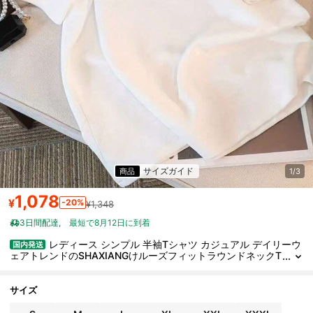
サイズガイド
商品
1/3
1,078
¥
-20%
¥1,348
3日間配達
最短で8月12日に到着
レディース シンプル 半袖Tシャツ カジュアル デイリーウ
国内発送
ェアトレンドのSHAXIANGけルーズフィットラウンドネックT
シャツ レディース,快适でカジュアル,もしあるなら々しいデイ
リーウェアに最适
サイズ