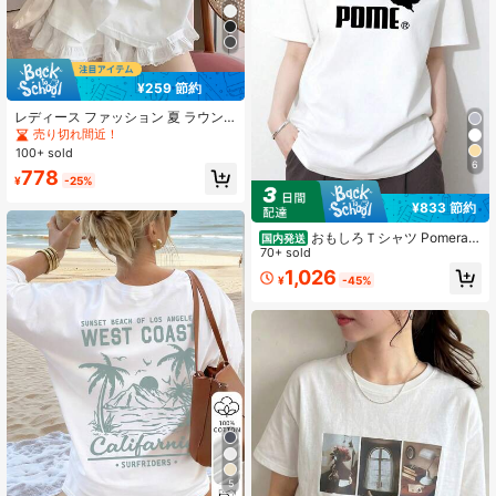
¥259 節約
レディース ファッション 夏 ラウン
ドネック ルーズ ミニマリスト 和柄
売り切れ間近！
半袖Tシャツ カジュアル ホワイト
100+ sold
6
778
¥
-25%
¥833 節約
おもしろＴシャツ Pomerani
国内発送
an ポメラニアン ジャンプ ユニーク
70+ sold
パロディ 面白い 服 ふざけ ウケ狙い
1,026
¥
-45%
愛犬家 半袖クルーネックTシャツ 10
0%コットン 部屋着 通勤 通学 メンズ
レディース ユニセックス 国内発送
5