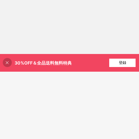
30%OFF＆全品送料無料特典
買い物かごに追加
登録
20% 割引！