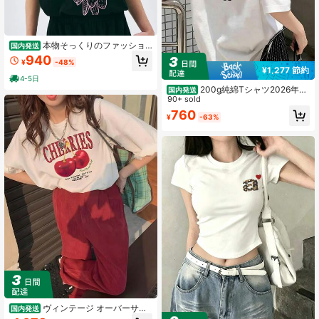
本物そっくりのファッショ
国内発送
ン写真スタイル + ピンクの花柄の黒
940
¥
-48%
いシャツを着たブロンドの若い女性
¥1,277 節約
4-5日
200g純綿Tシャツ2026年夏
国内発送
レディース新作半袖純綿ホリデー柄
90+ sold
半袖丸首カップル着用小シャツトッ
760
¥
-63%
プス
ヴィンテージ オーバーサイ
国内発送
ズ ストリートオーバーサイズ ゆった