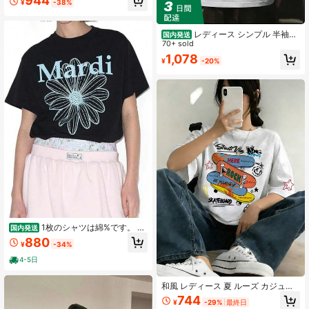
944
¥
-38%
群 夏新作 普段着 通勤着 おしゃれデ
イリーカジュアルトップス
レディース シンプル 半袖T
国内発送
シャツ カジュアル デイリーウェア
70+ sold
[フレンチブルドッグのサーフボード
1,078
¥
-20%
柄 100% 純綿半袖 T シャツ]4匹のフ
レンチブルドッグがサーフボードに
うつ伏せになっている面白い模様の
装飾要素。 可愛くておしゃれなトレ
ンドスタイルが際立つ ゆったりとし
たカジュアルなシルエット 通気性が
あり肌に優しい生地 合わせやすく、
手頃な価格で、耐久性があり、洗濯
機で洗えます。 ストリートファッシ
ョンに適したカジュアルスタイル 男
女兼用 かわいいスタイルを好むペッ
ト愛好家にとって実用的なアイテム
です。
1枚のシャツは綿%です。 ク
国内発送
ールなプリントアルファベットのデ
880
¥
-34%
ザインを特色とし、バレンタインデ
ー、ハロウィン、感謝祭、クリスマ
4-5日
ス、または親しい友人への完璧な祝
日のプレゼントである女性用シャツ
です。 本物そっくりのファッション
和風 レディース 夏 ルーズ カジュア
スタイル + クリーンライン + 青い模
ル レター スケートボード グラフィ
744
¥
-29%
最終日
様の黒シャツ + 白い背景にピンクの
ティ 半袖Tシャツ