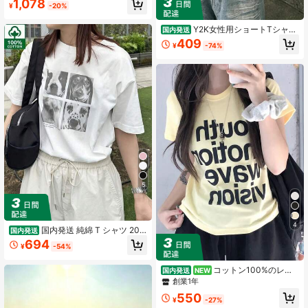
1,078
¥
-20%
り ストリート Y2K チェリーレタート
レンドプリント半袖シャツTレディー
ス夏の新作ファッション、万能でゆ
Y2K女性用ショートTシャツ
国内発送
ったりとしたラウンドネックシャツY
プリントフィットラウンドネック半
409
¥
-74%
2Kトップス
袖 アシンメトリーヘムTシャツ シン
プルカジュアルトップス 夏の新作 国
内発送
5
4
国内発送 純綿 T シャツ 202
国内発送
6 夏新作 プリント柄 レディース丸首
694
¥
-54%
半袖 カジュアルコーデ カップル着用
可
コットン100%のレデ
国内発送
NEW
ィース半袖Tシャツ、Y2Kストリート
創業1年
スタイル、レタープリントデザイ
550
ン、ゆったりとしたクルーネックト
¥
-27%