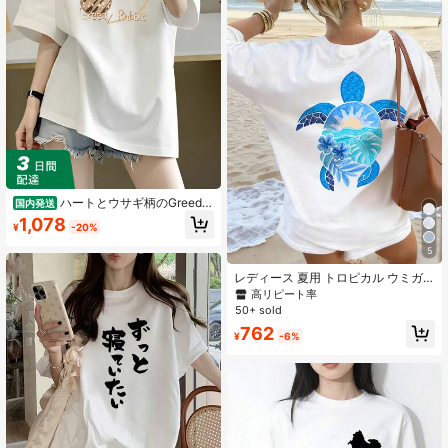
ハートとウサギ柄のGreedy
国内発送
Rabbit 100%コットン作るレディー
1,078
¥
-20%
ス半袖Tシャツ、男女兼用。 黒、ホ
ワイト、赤い、ライトグレー、ダー
5
クグレーの5色展開。 カジュアルで
クラシックなファッション、ギフト
レディース 夏用 トロピカル ウミガ
に最适。
メ柄プリント ゆったり ラウンドネッ
高リピート率
ク 半袖 カジュアル バケーション ト
50+ sold
ップス ホワイト
762
¥
-6%