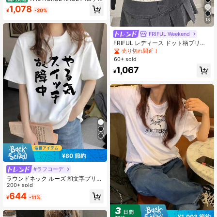
Tシャツ - ユニークな競馬デザイン、
1,078
¥
-20%
綿100%・通気性抜群、柔らかい肌触
り、夏に最適、競馬ファンへのプレ
18
ゼント、誕生日・記念日・ギフトに
最適
FRIFUL Weekend
FRIFUL レディース ドット柄プリン
ト 配色レース フロントリボン 半袖T
売り切れ間近！
シャツ 夏用
60+ sold
1,067
¥
¥80 節約
#ラフコーデ
ラウンドネック ルーズ 和文字プリン
ト カジュアル 半袖Tシャツ、春夏 ホ
200+ sold
ワイト
644
¥
-11%
¥1,003 節約