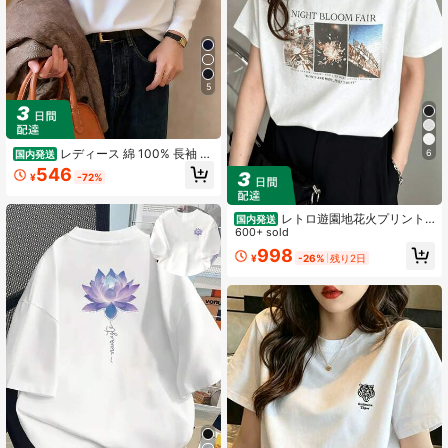
5
レディース 綿 100% 長袖 T
6
国内発送
シャツ 春秋モデル インナー兼用 万
546
¥
-72%
能ゆったりフィット 肌着 / アンダー
シャツ
レトロ遊園地花火プリント
国内発送
半袖Tシャツ 白 100%コットン レデ
600+ sold
ィース 日常着 通気性あり 国内発送
998
¥
-26%
残り2日
レディース服 夏物 新作 レディース
半袖Tシャツ1枚 無地デザイン 標準の
長さ コットン素材 快適な着心地 洗
濯機使用可。