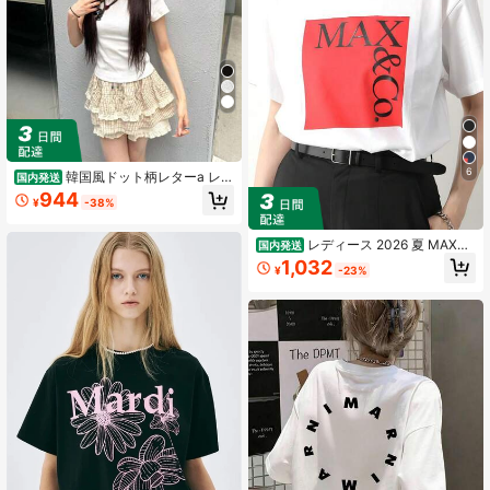
6
韓国風ドット柄レターa レデ
国内発送
ィース レギュラーショルダー半袖T
944
¥
-38%
シャツ、夏用クルーネック スリムフ
ィット、アメリカンファッションス
タイル、着回し抜群 セクシーカジュ
レディース 2026 夏 MAX&C
国内発送
アルトップス
o. ロゴプリント T シャツ ゆったり
1,032
¥
-23%
綿 100% 半袖 ラウンドネック カジュ
アル おしゃれ オールマッチ 日常着