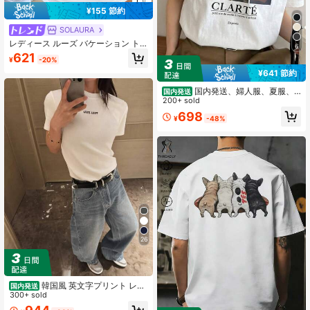
¥155 節約
SOLAURA
レディース ルーズ バケーション ト
6
ップス、100%ヴィンテージコットン
621
¥
-20%
生地製、プリント カジュアル ホワイ
ト サマー
¥641 節約
国内発送、婦人服、夏服、
国内発送
新型、婦人半袖Tシャツ1枚、無地デ
200+ sold
ザイン、レギュラー丈
698
¥
-48%
26
韓国風 英文字プリント レデ
国内発送
ィース 綿Tシャツ 半袖 クルーネック
300+ sold
カジュアル 柔らかい肌触り 通気性抜