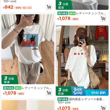
Tシャツ、2026レディース夏ファッ
100+ sold
ションプリント半袖Tシャツ、カップ
942
¥
-30%
残り2日
ルスタイル、インナーにもアウター
にも適し、オフィスカジュアルラウ
レディース シンプル
国内発送
NEW
ンドネックの楽しい半袖トップス。
半袖Tシャツ カジュアル デイリーウ
1,078
¥
-20%
ェア男女兼用 肉球プリント＆ハート
Tシャツ - グラデーション肉球＆ハー
ト入り 100%ソフトで通気性の良い
半袖Tシャツ、ルーズフィット カジ
ュアル ラウンドネックシャツ、ペッ
ト愛好家/犬の飼い主向け、洗濯機洗
い対応 カジュアルウェア
レディース シンプル
国内発送
NEW
半袖Tシャツ カジュアル デイリーウ
1,078
¥542 節約
¥
-20%
ェアY2K クリエイティブ パターン レ
ター トレンドプリント ショートスリ
国内発送 レディース春夏新
国内発送
ーブ Tシャツ レディース、ニューサ
作 ユニークデザイン ファッションプ
100+ sold
マーファッション、多用途ルーズラ
リント ラウンドネック カジュアル万
1,075
ウンドネック Y2K トップ。
¥
-34%
能 ティーンガール風 200g コットン