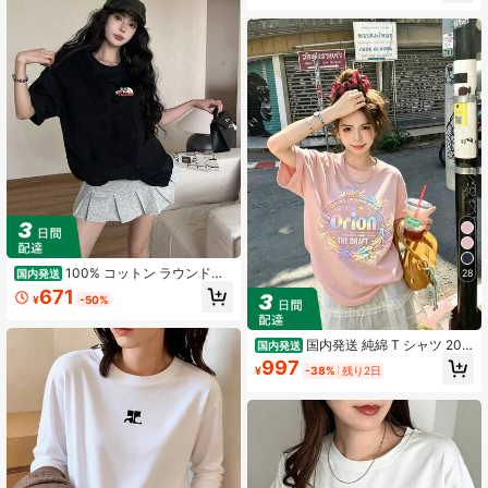
パンツ
100% コットン ラウンドネ
28
国内発送
ック半袖 T シャツ、夏服レディース
671
¥
-50%
おもしろプリント おしゃれゆったり
カジュアルトップス
国内発送 純綿 T シャツ 202
国内発送
6 夏新作 プリント柄 レディース丸首
997
¥
-38%
残り2日
半袖 カジュアルコーデ カップル着用
可