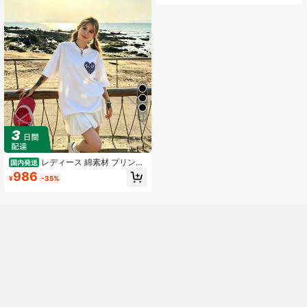
ップス、夏のコーディネートに最適
です。
37
レディース 綿素材 プリント
国内発送
柄 半袖 T シャツ クルーネック カジ
986
¥
-35%
ュアル 柔らか肌触り 通気性良好 夏
新作 普段着 通勤着 おしゃれデイリ
ーカジュアルトップス