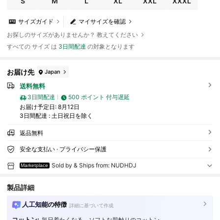
S
M
L
XL
XXL
XXXL
サイズガイド
マイサイズを確認
お探しのサイズがありませんか？ 教えてください
すべての サイズ は
3日間配達
の対象となります
お届け先
Japan
送料無料
3日間配達
500 ポイント 付与遅延
お届け予定日:
8月12日
3日間配達 : 土日祝日を除く
返品無料
安全な支払い · プライバシー保護
Sold by & Ships from: NUDHDJ
Marketplace
製品詳細
人工知能の特徴
詳細に基づいて作成
コットン:
毎日着たくなる、ソフトな肌触りのコットン。