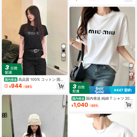
半袖 T シャツ 着心地抜群
40
5
高品質 100% コットン 国内
国内発送
発送レディース半袖トップス クルー
944
¥
-38%
ネックルーズシルエット ヴィンテー
¥447 節約
ジ木目英字ロゴプリント 肌に優しく
通気性に優れ 夏デイリー・カジュア
国内発送 純綿 T シャツ 202
国内発送
ルに最適 どんなボトムスにも合わせ
6 夏新作 プリント柄 レディース丸首
1,040
やすい万能 T シャツ
¥
-30%
半袖 カジュアルコーデ カップル着用
可