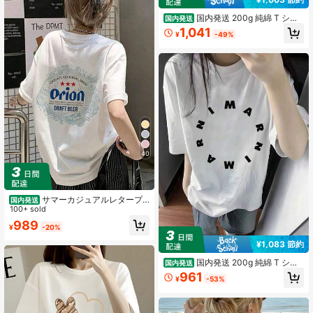
国内発送 200g 純綿 T シャ
国内発送
ツ 2026 夏新作 プリント柄 レディー
1,041
¥
-49%
ス丸首半袖 カジュアルコーデ カップ
ル着用可
40
サマーカジュアルレタープ
国内発送
リントのオーバーサイズTシャツ、ク
100+ sold
ルーネック半袖、女性用のゆったり
989
¥
-20%
としたストリートウェアトップス
¥1,083 節約
国内発送 200g 純綿 T シャ
国内発送
ツ 2026 夏新作 プリント柄 レディー
961
¥
-53%
ス丸首半袖 カジュアルコーデ カップ
ル着用可