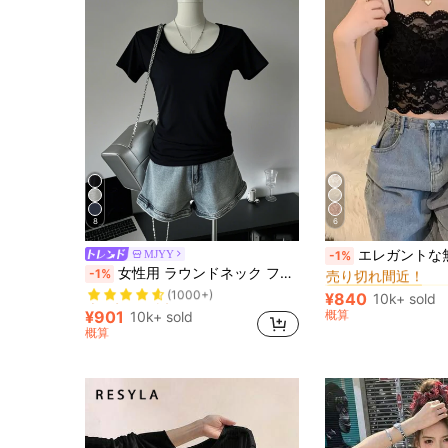
8
6
#2 ベストセラー
エレガントな無地レースキャミソール カ
MJYY
-1%
売り切れ間近！
売り切れ間近！
女性用 ラウンドネック フィッテッド 半袖Tシャツ、アメリカンスタイル、ホワイト、春夏新作カジュアル ブラック
-1%
#2 ベストセラー
#2 ベストセラー
(1000+)
売り切れ間近！
売り切れ間近！
売り切れ間近！
売り切れ間近！
¥840
10k+ sold
#2 ベストセラー
(1000+)
(1000+)
¥901
概算
10k+ sold
売り切れ間近！
売り切れ間近！
概算
(1000+)