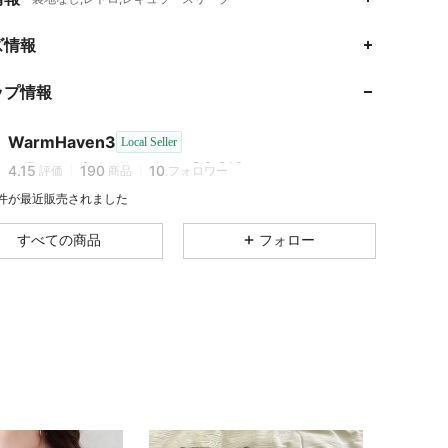
4.15
190
10
ズ情報
4.15
190
10
ップ情報
4.15
190
10
WarmHaven3
Local Seller
s***6
が
1日前
にフォローしました
4.15
190
10
評価
商品
フォロワー
8 件が最近販売されました
4.15
190
10
すべての商品
フォロー
4.15
190
10
4.15
190
10
4.15
190
10
4.15
190
10
4.15
190
10