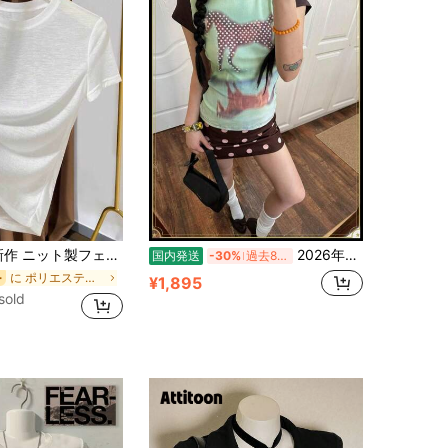
き半袖インナーシャツ、レディース夏用薄手ラウンドネック白Tシャツカジュアル
2026年夏新作、レディーストップス、アメリカンスタイル、スパイシー、カラーブロック、スリムフィット、体型を美しく見せる、ラウンドネック、ストレートショルダー、ストリートスタイル、スイート＆クール、ニッチ、デザイナー、万能、春夏
国内発送
-30%
過去8時間
に ポリエステル デイリーTシャツ
ー
¥1,895
sold