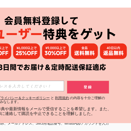
アプリ
購読
登録
登録する
プライバシー＆クッキーポリシー
と
利用規約
の内容を十分ご理解の
みなします。
購読
定特典や最新情報をメールで受信することを希望します。また、
INに連絡して購読を中止できることを理解しました。
用規約
」および「
プライバシーポリシー
」への同意が必要です。内容を
、メールアドレス、SMS用電話番号、WhatsAppアカウントを入力