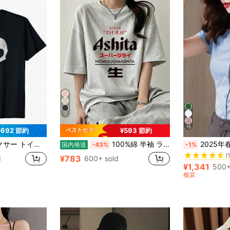
7
15
¥692 節約
¥593 節約
#1 ベストセラー
ストーリー シドスカル ブラック Tシャツ
100%綿 半袖 ラウンドネック Tシャツ 夏服 レディース おもしろプリント ゆったり カジュアル トップス
2025年春夏新作 オフィス制服 レ
国内発送
-43%
-1%
(
#1 ベストセラー
#1 ベストセラー
¥783
d
600+ sold
(
(
¥1,341
500+
#1 ベストセラー
概算
(