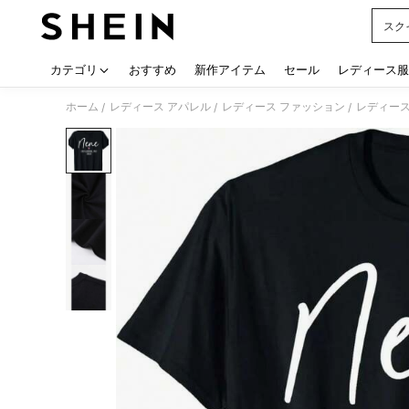
スク
Use up
カテゴリ
おすすめ
新作アイテム
セール
レディース服
ホーム
レディース アパレル
レディース ファッション
レディース
/
/
/