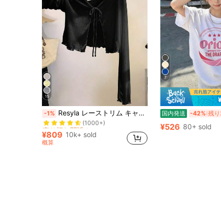
7
15
売り切れ間近！
Resyla レーストリム キャミソールドレスカバーアップ、長袖ニットシャギートップス レディース、夏の日よけ
-1%
国内発送
-42%
残り
(1000+)
売り切れ間近！
売り切れ間近！
¥526
80+ sold
(1000+)
(1000+)
¥809
10k+ sold
売り切れ間近！
概算
(1000+)