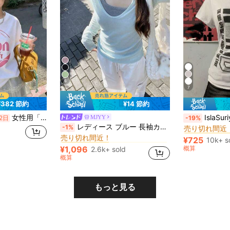
6
7
¥382 節約
¥14 節約
#4 ベストセラ
女性用「Orion」グラフィックプリントTシャツ、クルーネック ドロップショルダー カジュアル半袖トップス、春に最適
IslaSuriya レディース
MJYY
2日
-19%
売り切れ間近
オールオーバープリント 女性用Tシャツ
#1 ベストセラー
レディース ブルー 長袖カバーアップTシャツ、ドーパミンシック スタイル バケーションカジュアル
-1%
#4 ベストセラ
#4 ベストセラ
売り切れ間近！
売り切れ間近
売り切れ間近
オールオーバープリント 女性用Tシャツ
オールオーバープリント 女性用Tシャツ
#1 ベストセラー
#1 ベストセラー
¥725
10k+ s
#4 ベストセラ
売り切れ間近！
売り切れ間近！
¥1,096
概算
2.6k+ sold
売り切れ間近
オールオーバープリント 女性用Tシャツ
#1 ベストセラー
概算
売り切れ間近！
もっと見る