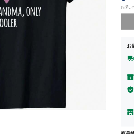
お探し
申し訳
お
商品