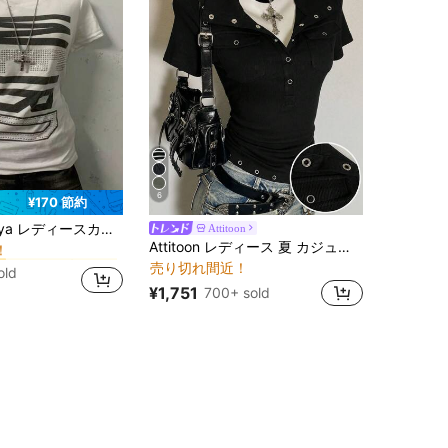
6
¥170 節約
に スクープネック 女性用トップス、ブラウス、Tシャツ
ー
カジュアルスローガンプリントラインストーンショートスリーブTシャツ
Attitoon
！
Attitoon レディース 夏 カジュアル 万能 無地 半袖Tシャツ
に スクープネック 女性用トップス、ブラウス、Tシャツ
に スクープネック 女性用トップス、ブラウス、Tシャツ
ー
ー
売り切れ間近！
！
！
old
に スクープネック 女性用トップス、ブラウス、Tシャツ
ー
¥1,751
700+ sold
！