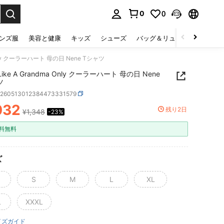
0
0
select.
ンズ服
美容と健康
キッズ
シューズ
バッグ＆リュック
下着＆
 Only クーラーハート 母の日 Nene Tシャツ
 Like A Grandma Only クーラーハート 母の日 Nene
ツ
z260513012384473331579
032
残り2日
¥1,348
-23%
ICE AND AVAILABILITY
料無料
ズ
S
M
L
XL
L
XXXL
イズガイド