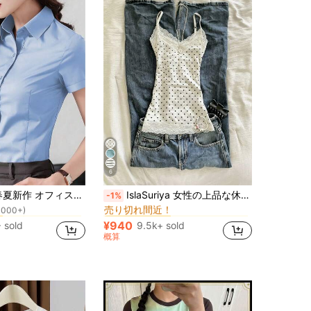
6
に プロ 女性用ビジネスブラウス
通常 女性用タンクトップ&キャミス
#2 ベストセラー
ディース ブルー 半袖ブラウス、ビジネス プロフェッショナル アパレル
IslaSuriya 女性の上品な休暇スタイル ドット柄 レース切り替え スリムフィット キャミソールトップ
-1%
売り切れ間近！
1000+)
に プロ 女性用ビジネスブラウス
に プロ 女性用ビジネスブラウス
通常 女性用タンクトップ&キャミス
通常 女性用タンクトップ&キャミス
#2 ベストセラー
#2 ベストセラー
売り切れ間近！
売り切れ間近！
1000+)
1000+)
¥940
 sold
9.5k+ sold
に プロ 女性用ビジネスブラウス
通常 女性用タンクトップ&キャミス
#2 ベストセラー
概算
売り切れ間近！
1000+)