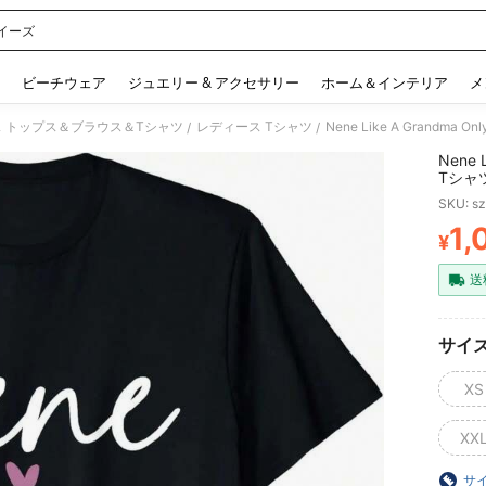
イーズ
 and down arrow keys to navigate search 検索履歴 and 人気ワード. Press Enter to 
ビーチウェア
ジュエリー & アクセサリー
ホーム＆インテリア
メ
 トップス＆ブラウス＆Tシャツ
レディース Tシャツ
Nene Like A Grandma
/
/
Nene
Tシャ
SKU: s
1,
¥
PR
送
サイ
XS
XX
サ