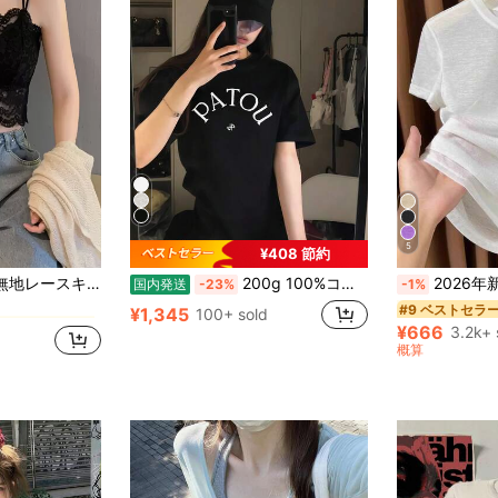
5
¥408 節約
に エレガント ノースリーブキャミソール
ジュアル ブラック 夏、デートナイト
200g 100%コットンTシャツ 2026年レディース夏ファッション プリント柄 半袖Tシャツ カップル向けクルーネック半袖トップス
2026年新作 ニット製フェイスマスク付
国内発送
-23%
-1%
に エレガント ノースリーブキャミソール
に エレガント ノースリーブキャミソール
#9 ベストセラ
¥1,345
100+ sold
¥666
3.2k+ 
に エレガント ノースリーブキャミソール
概算