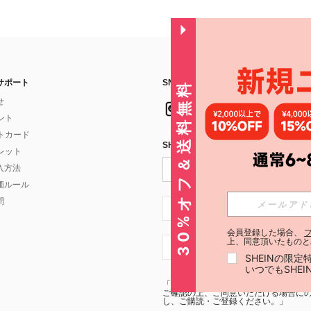
サポート
SNSフォローはこちら：
30%オフ＆送料無料
せ
イント
フトカード
SHEIN STYLE NEWSを購読する
ォレット
入方法
価ルール
問
JP + 81
会員登録した場合、
上、同意頂いたものと
JP + 81
SHEINの限
いつでもSHE
「SHEIN STYLE NEWSの購読には「
利
ご確認の上、ご同意いただける場合にのみ
し、ご購読・ご登録ください。」