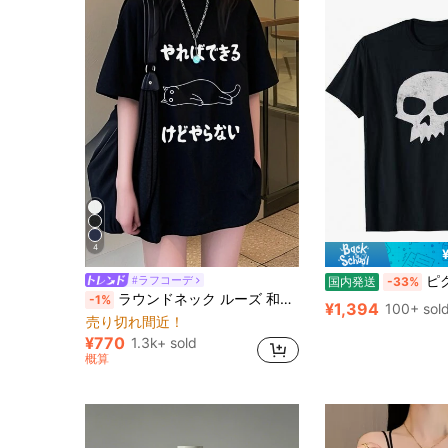
4
ピクサー トイ
#ラフコーデ
国内発送
-33%
ラウンドネック ルーズ 和風 レタープリント 可愛い猫 半袖Tシャツ、春夏カジュアル ブラック
-1%
¥1,394
100+ sol
売り切れ間近！
¥770
1.3k+ sold
概算