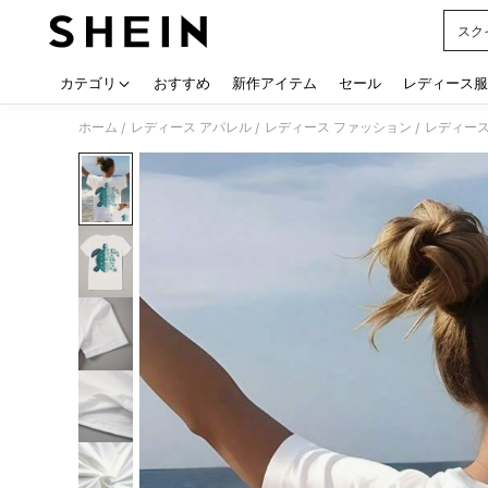
スク
Use up
カテゴリ
おすすめ
新作アイテム
セール
レディース服
ホーム
レディース アパレル
レディース ファッション
レディース
/
/
/