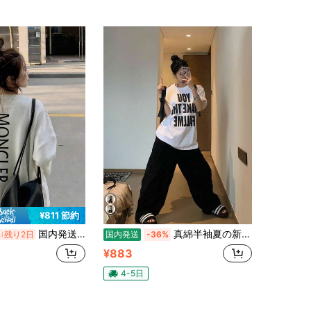
(1000+)
¥811 節約
国内発送 翌日配達 ロングスリーブ T シャツ レディース春秋モデル プリントトップス ルーズフィット 重ね着用インナー ベースレイヤー スポーツカジュアルロングスリーブ丸襟 T シャツ...
真綿半袖夏の新しいプリント上着のおしゃれでゆったりしたtシャツ
%
残り2日
国内発送
-36%
¥883
4-5日