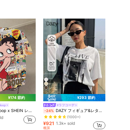
¥174 節約
¥293 節約
Boop
#ラフコーデ
売り切れ間近！
レディース 夏ファッション カートゥーン柄 オールオーバープリント Tシャツ
DAZY フィギュア&レター グラフィック ドロップショルダー Tシャツ オーバーサイズ プレッピートップス
-24%
(1000+)
売り切れ間近！
売り切れ間近！
ld
(1000+)
(1000+)
¥921
1.3k+ sold
売り切れ間近！
概算