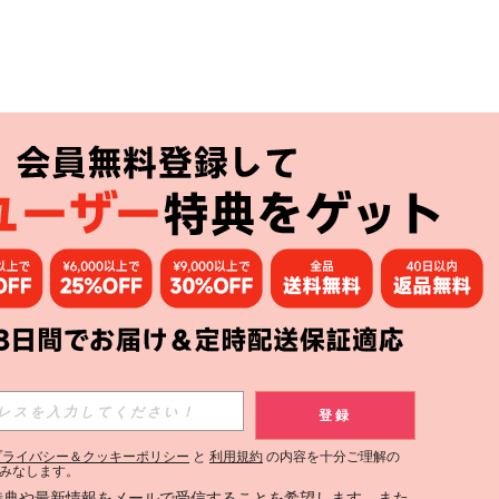
アプリ
購読
登録
登録する
プライバシー＆クッキーポリシー
と
利用規約
の内容を十分ご理解の
みなします。
購読
定特典や最新情報をメールで受信することを希望します。また、