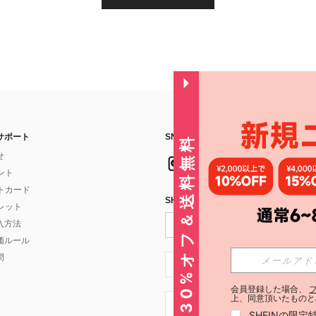
サポート
SNSフォローはこちら：
30%オフ＆送料無料
せ
イント
フトカード
SHEIN STYLE NEWSを購読する
ォレット
入方法
価ルール
問
JP + 81
会員登録した場合、
上、同意頂いたものと
JP + 81
SHEINの限