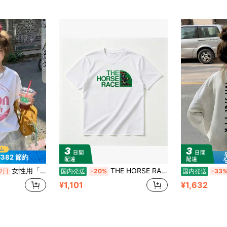
¥382 節約
女性用「Orion」グラフィックプリントTシャツ、クルーネック ドロップショルダー カジュアル半袖トップス、春に最適
THE HORSE RACE パロディ Tシャツ - ユニークな競馬デザイン、綿100%・通気性抜群、柔らかい肌触り、夏に最適、競馬ファンへのプレゼント、誕生日・記念日・ギフトに最適
2日
国内発送
-20%
国内発送
-33
¥1,101
¥1,632