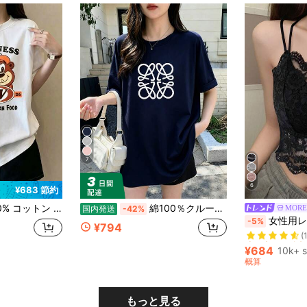
7
6
¥683 節約
ドネック半袖 T シャツ、夏服レディース おもしろプリント おしゃれゆったりカジュアルトップス
綿100％クルーネックプリント半袖Tシャツ、女性用新作夏服、スタイリッシュなゆったりカジュアルトップス
MORE
国内発送
-42%
売り切れ間近
女性用レースキャミソール、取り外し可能なパッド付き、かわいい&
-5%
¥794
(
売り切れ間近
売り切れ間近
(
(
¥684
10k+ s
売り切れ間近
概算
(
もっと見る