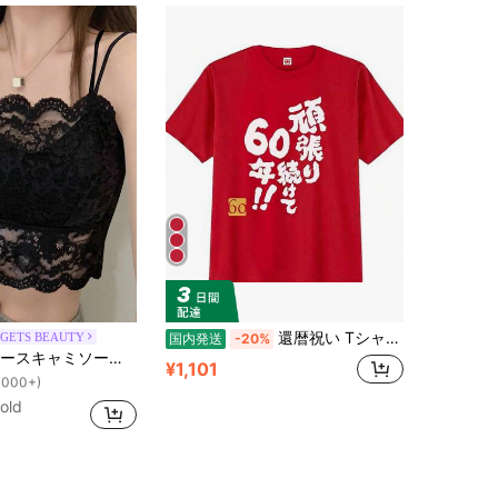
還暦祝い Tシャツ 男性 女性 【 還暦 選べる 筆文字 おもしろ文字 】 60歳 おもしろTシャツ 赤い ちゃんちゃんこ の代わり プレゼント お祝い 誕生日 レディース メンズ
GETS BEAUTY
国内発送
-20%
！
セクシーな無地インナー、新学期、冬、クリスマス、春節、カジュアルブラックサマーに適しています、シック&エレガント
1000+)
¥1,101
！
！
1000+)
1000+)
old
！
1000+)