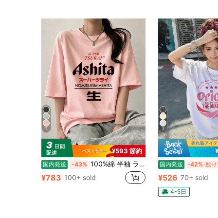
7
7
¥593 節約
100%綿 半袖 ラウンドネック Tシャツ 夏服 レディース おもしろプリント ゆったり カジュアル トップス
国内発送
-43%
国内発送
-42%
残り
¥783
¥526
100+ sold
70+ sold
4-5日