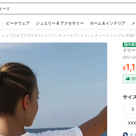
イーズ
 and down arrow keys to navigate search 検索履歴 and 人気ワード. Press Enter to 
ビーチウェア
ジュエリー & アクセサリー
ホーム＆インテリア
メ
 トップス＆ブラウス＆Tシャツ
レディース Tシャツ
/
/
国内発
イリー
ツ -
SKU: s
テルク
1,
可
¥
PR
送
サイ
S
XXX
サ