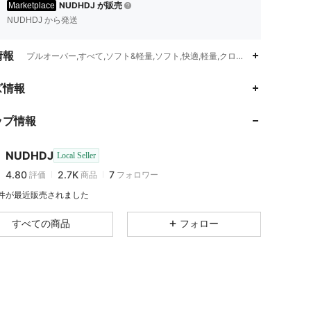
NUDHDJ が販売
Marketplace
NUDHDJ から発送
情報
プルオーバー,すべて,ソフト&軽量,ソフト,快適,軽量,クロシェ
4.80
2.7K
7
ズ情報
4.80
2.7K
7
ップ情報
4.80
2.7K
7
4.80
2.7K
7
NUDHDJ
Local Seller
4.80
2.7K
7
評価
商品
フォロワー
y***i
が
1日前
にフォローしました
4.80
2.7K
7
4 件が最近販売されました
4.80
2.7K
7
すべての商品
フォロー
4.80
2.7K
7