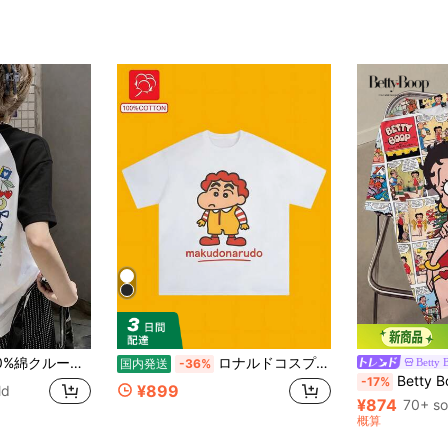
リント半袖 T シャツ、夏服レディース ラグラン カラーブロックカジュアルトップス
ロナルドコスプレ T シャツ――おもしろファストフードプリント半袖 T シャツ ユニセックス 夏用 純綿 アメリカンレトロ ノスタルジック トップス ゆったりカジュアル カップルコーデ パロディ クリエイティブ
Betty 
国内発送
-36%
Betty Boop x SHEIN 
-17%
¥899
ld
¥874
70+ so
概算