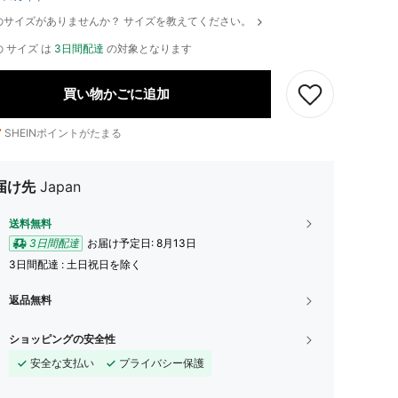
のサイズがありませんか？ サイズを教えてください。
 サイズ は
3日間配達
の対象となります
買い物かごに追加
7
SHEINポイントがたまる
届け先
Japan
送料無料
3日間配達
お届け予定日:
8月13日
3日間配達 : 土日祝日を除く
返品無料
ショッピングの安全性
安全な支払い
プライバシー保護