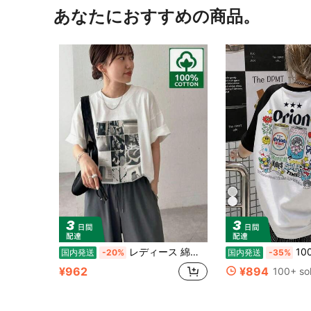
あなたにおすすめの商品。
レディース 綿素材 プリント柄 半袖 T シャツ クルーネック カジュアル 柔らか肌触り 通気性良好 夏新作 普段着 通勤着 おしゃれデイリーカジュアルトップス
100%綿クルーネックプ
国内発送
-20%
国内発送
-35%
¥962
¥894
100+ so