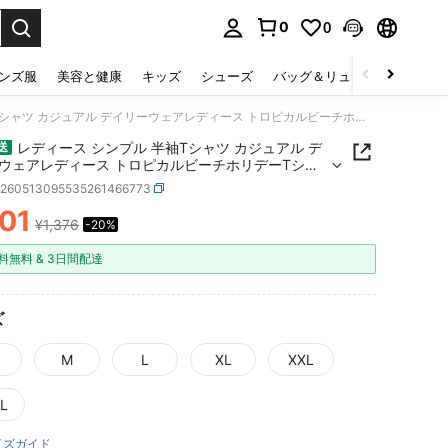
0
0
select.
ンズ服
美容と健康
キッズ
シューズ
バッグ＆リュック
下着＆
レディース シンプル 半袖Tシャツ カジュアル デイリーウェアレディース トロピカルビーチホリデーTシャツ - 「サニーバイブ」両面プリント、カジュアルポリエステルクルーネック半袖トップ、オールシーズン対応洗濯機可
レディース シンプル 半袖Tシャツ カジュアル デ
送
ウェアレディース トロピカルビーチホリデーTシャ
 「サニーバイブ」両面プリント、カジュアルポリエス
z260513095535261466773
ルーネック半袖トップ、オールシーズン対応洗濯機
101
¥1,376
-20%
ICE AND AVAILABILITY
料無料 & 3日間配達
ズ
M
L
XL
XXL
L
イズガイド