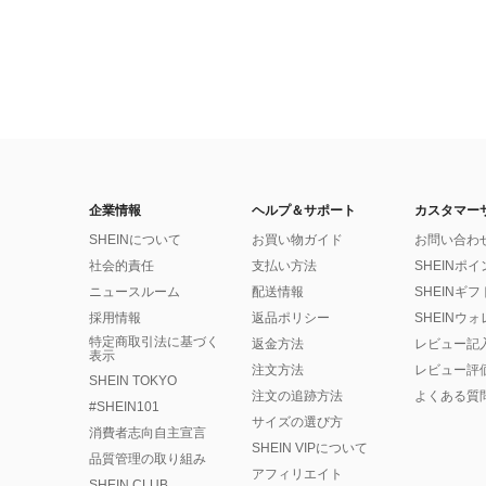
企業情報
ヘルプ＆サポート
カスタマー
SHEINについて
お買い物ガイド
お問い合わ
社会的責任
支払い方法
SHEINポ
ニュースルーム
配送情報
SHEINギ
採用情報
返品ポリシー
SHEINウ
特定商取引法に基づく
返金方法
レビュー記
表示
注文方法
レビュー評
SHEIN TOKYO
注文の追跡方法
よくある質
#SHEIN101
サイズの選び方
消費者志向自主宣言
SHEIN VIPについて
品質管理の取り組み
アフィリエイト
SHEIN CLUB