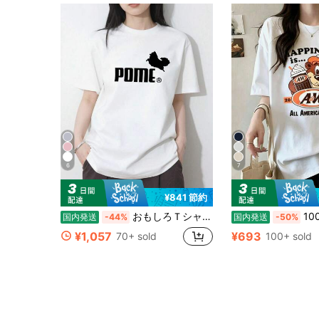
6
7
¥841 節約
おもしろＴシャツ Pomeranian ポメラニアン ジャンプ ユニーク パロディ 面白い 服 ふざけ ウケ狙い 愛犬家 半袖クルーネックTシャツ 100%コットン 部屋着 通勤 通学 メンズ レディース ユニセックス 国内発送
100% コットン ラウン
国内発送
-44%
国内発送
-50%
¥1,057
¥693
70+ sold
100+ sold