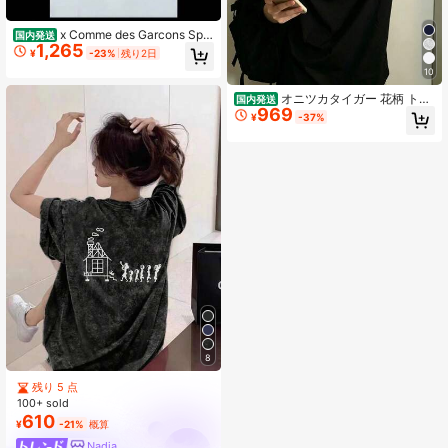
x Comme des Garcons Split
国内発送
1,265
Box Shirt Complete T-Shirt White
¥
-23%
残り2日
10
オニツカタイガー 花柄 トラ
国内発送
969
T シャツ レディース 半袖 綿 ホワイ
¥
-37%
ト オーバーサイズ カジュアル おし
ゃれ
8
残り 5 点
100+ sold
610
¥
-21%
概算
Nadia