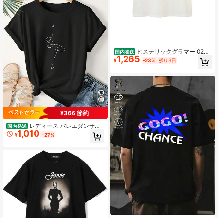
ヒステリックグラマー 0226
国内発送
1,265
1CT33 SEE NO EVIL Tシャツ WHIT
¥
-23%
残り3日
E 正規通販 メンズ
¥366 節約
レディース バレエダンサー
国内発送
1,010
ラインアート Tシャツ - ソフトピン
¥
-27%
ク ルーズフィット ラウンドネック
半袖トップス バレエポーズプリント
インり ミディアムストレッチ 通気性
の良い生地 通常のアパレル・ダンス
練習する・休暇の服装に最