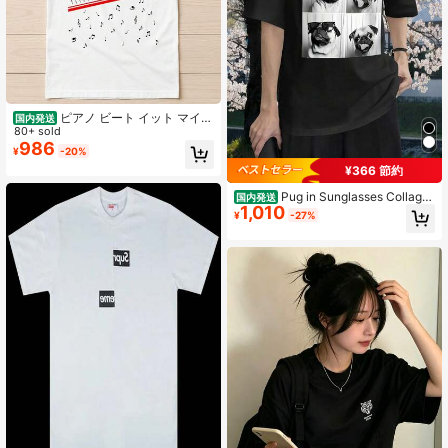
ピアノ ビート イット マイケ
国内発送
ル・ジャクソン ビデオ ミュージック
80+ sold
レトロ ギフト Tシャツ 8041
986
¥
-20%
¥366 節約
Pug in Sunglasses Collage
国内発送
1,010
レディースラウンドネック半袖トッ
¥
-27%
プス、レギュラーフィット、春夏に
最適。新スタイル、カジュアルなお
出かけに、多用途でエレガント、通
勤にも最適。春夏の必需品、新春夏
スタイル、快適で通気性抜群、柔ら
かく快適、日本と韓国スタイル、洗
濯機洗い可能、ギフトにも最適！DX