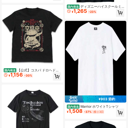
ディズニーハイスクールミ
国内発送
1,265
ュージカル ザ?シリーズ イーストハ
¥
-23%
イ Tシャツ
【公式】コスパ ドロヘドロ
国内発送
1,156
アニメ版 ギョーザ男 Tシャツ BLAC
¥
-30%
K XLサイズ
¥903 節約
Warrior ホワイトTシャツ
国内発送
1,508
¥
-37%
残り3日