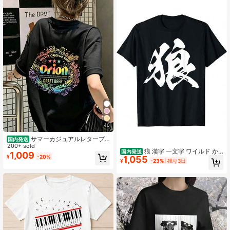
40
サマーカジュアルレタープ
国内発送
リントのオーバーサイズTシャツ、ク
200+ sold
狼 漢字 一文字 ワイルド か
国内発送
ルーネック半袖、女性用のゆったり
1,009
¥
-20%
1,055
っこいい ウルフ 黒 他カラー メンズ
としたストリートウェアトップス
¥
-23%
残り3日
レディース 大きいサイズ 筆文字シャ
ツ