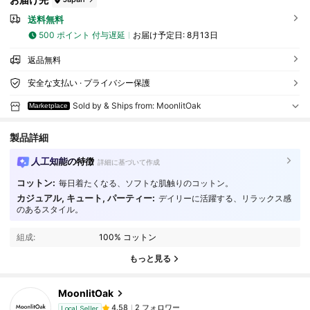
送料無料
500 ポイント 付与遅延
お届け予定日:
8月13日
返品無料
安全な支払い · プライバシー保護
Sold by & Ships from: MoonlitOak
Marketplace
製品詳細
人工知能の特徴
詳細に基づいて作成
コットン:
毎日着たくなる、ソフトな肌触りのコットン。
カジュアル, キュート, パーティー:
デイリーに活躍する、リラックス感
のあるスタイル。
組成:
100% コットン
もっと見る
MoonlitOak
2 フォロワー
4.58
Local Seller