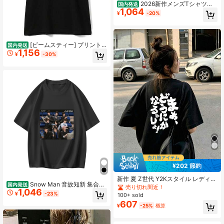
2026新作メンズTシャツ、
国内発送
1,064
シンプルな黒のプリント、綿100%材
¥
-20%
料で肌にYOしく通気性があり刺激が
少ないない、感のあるデザインです
ごい雰囲気、ゆったりとしたシルエ
ットで体型をカバー、春夏の通常使
[ビームスティー] プリントT
国内発送
用いやデート、旅行するに最适
1,156
(半袖) JENNIE PhotoT-shirt3 メンズ
¥
-30%
¥202 節約
新作 夏 Z世代 Y2Kスタイル レディー
Snow Man 音故知新 集合写
国内発送
ストップス 楽しい日本柄 ラウンドネ
売り切れ間近！
1,046
真 記念デザイン 半袖 シャツ メンズ
ック 半袖Tシャツ カジュアル ブラッ
¥
-23%
100+ sold
レディース 推し活ファングッズ
ク
607
¥
-25%
概算