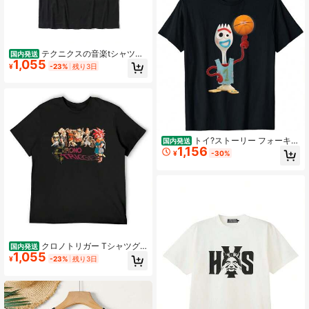
テクニクスの音楽tシャツト
国内発送
1,055
ップスtシャツクリスマス日無地カミ
¥
-23%
残り3日
ーサ綿男性トップtシャツクラシック
無料船
トイ?ストーリー フォーキー
国内発送
1,156
バスケットボール Tシャツ
¥
-30%
クロノトリガー Tシャツグ
国内発送
1,055
ラフィックシャツ高級デザイナー T
¥
-23%
残り3日
シャツマングラフィック tシャツ無地
tシャツ