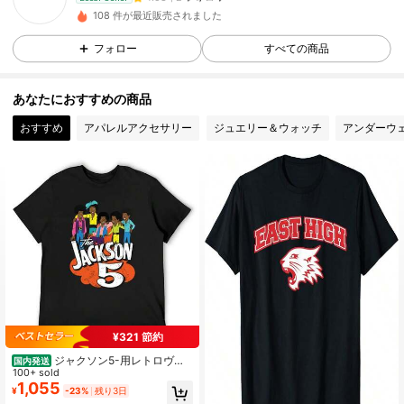
v***w
が
1日前
にフォローしました
108 件が最近販売されました
2 フォロワー
4.58
フォロー
すべての商品
あなたにおすすめの商品
おすすめ
アパレルアクセサリー
ジュエリー＆ウォッチ
アンダーウ
¥321 節約
ジャクソン5-用レトロヴィ
国内発送
ンテージ漫画Tシャツ,1970sユーズド
100+ sold
加工グラフィック,カワイイ服,スウェ
1,055
¥
-23%
残り3日
ットシャツ,スウェットシャツ