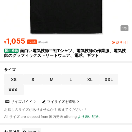
1/5
1,055
-23%
残り3日
¥
¥1,376
面白い電気技師半袖Tシャツ、電気技師の作業服、電気技
国内発送
師のグラフィックストリートウェア、電球、ギフト
サイズ
XS
S
M
L
XL
XXL
XXXL
サイズガイド
マイサイズを確認
お探しのサイズがありませんか？ 教えてください
All サイズ are shipped from 国内発送 offering
より速い配送
.
お届け先
Japan